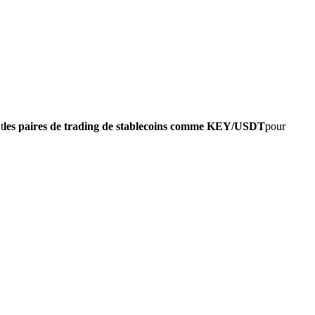
t
les paires de trading de stablecoins comme KEY/USDT
pour