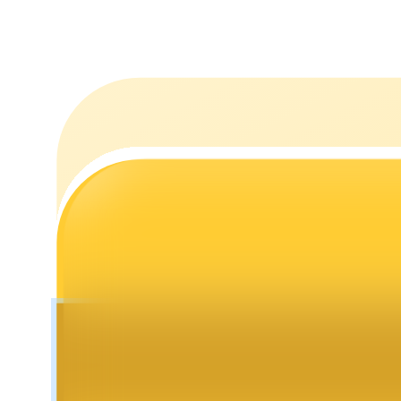
Jalonnement
Des rendements élevés et un accès instantané
Launchpool
Staking flexible pour gagner des jetons populaires