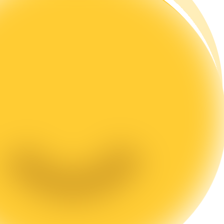
rading
les, etc.