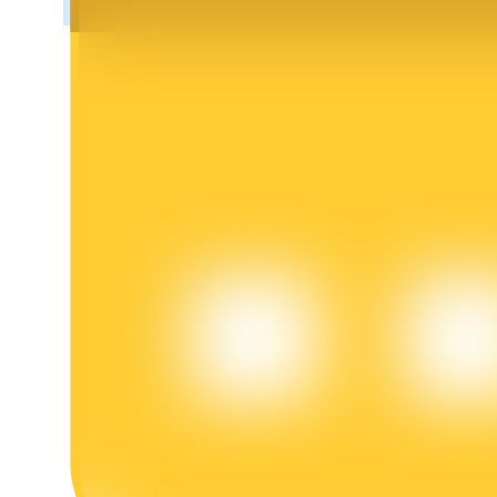
Blocages BTR
Des investissements exclusifs pour les détenteurs de BTR
Prêts
Service d'emprunt adossé à des cryptomonnaies