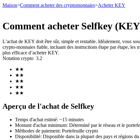
Maison
>
Comment acheter des cryptomonnaies
>
Acheter KEY
Comment acheter Selfkey (KEY) 
Contrats à terme
L’achat de KEY doit être sûr, simple et rentable. Idéalement, vous s
crypto-monnaies fiable, incluant des instructions étape par étape, les me
plus efficace d’acheter KEY.
Notation crypto
3.2
★
★
★
★
★
★
★
★
★
★
Futures USDT
Aperçu de l'achat de Selfkey
Futures utilisant l'USDT comme garantie
Temps d'achat estimé
:
~15 minutes
Montant d'achat minimum
:
Déterminé par le réseau et le portefe
Méthodes de paiement
:
Portefeuille crypto
Disponibilité
:
Disponible dans la plupart des pays et régions d