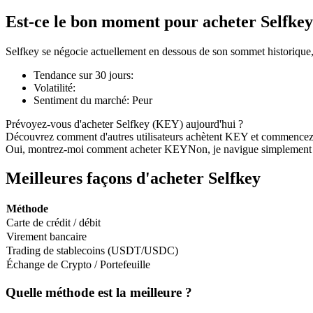
Est-ce le bon moment pour acheter Selfkey
Selfkey se négocie actuellement en dessous de son sommet historique
Futures COIN-M
Tendance sur 30 jours
:
Volatilité
:
Contrats à terme sur crypto-monnaie
Sentiment du marché
:
Peur
Prévoyez-vous d'acheter Selfkey (KEY) aujourd'hui ?
Découvrez comment d'autres utilisateurs achètent KEY et commencez
TradFi
Oui, montrez-moi comment acheter KEY
Non, je navigue simplement
Produits dérivés sur actions, forex, métaux précieux et matières
Meilleures façons d'acheter Selfkey
Méthode
Carte de crédit / débit
Virement bancaire
Trading de stablecoins (USDT/USDC)
Échange de Crypto / Portefeuille
Quelle méthode est la meilleure ?
Futures USDC