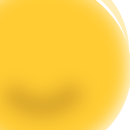
rading
les, etc.