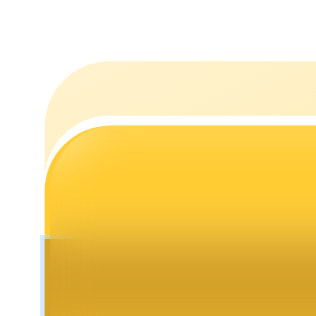
Jalonnement
Des rendements élevés et un accès instantané
Launchpool
Staking flexible pour gagner des jetons populaires