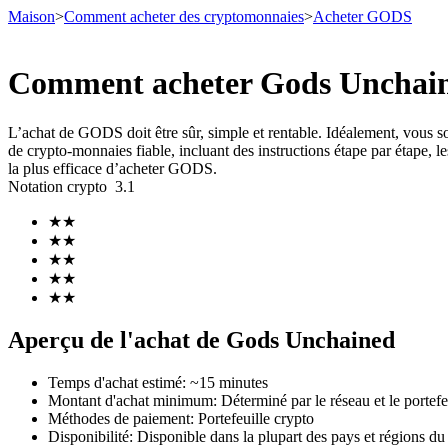
Maison
>
Comment acheter des cryptomonnaies
>
Acheter GODS
Comment acheter Gods Unchaine
Contrats à terme
L’achat de GODS doit être sûr, simple et rentable. Idéalement, vous
de crypto-monnaies fiable, incluant des instructions étape par étape, les
la plus efficace d’acheter GODS.
Notation crypto
3.1
★
★
★
★
★
★
★
★
★
★
Futures USDT
Aperçu de l'achat de Gods Unchained
Futures utilisant l'USDT comme garantie
Temps d'achat estimé
:
~15 minutes
Montant d'achat minimum
:
Déterminé par le réseau et le portefe
Méthodes de paiement
:
Portefeuille crypto
Disponibilité
:
Disponible dans la plupart des pays et régions d