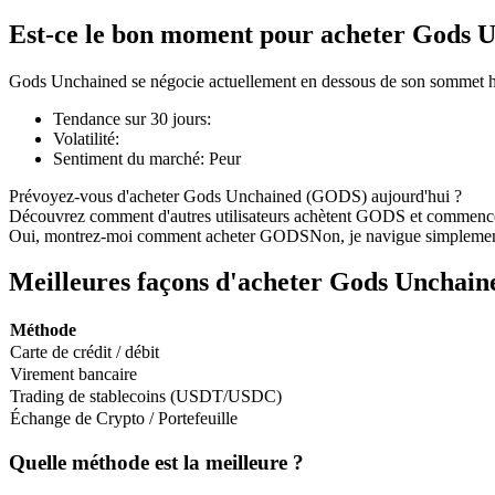
Est-ce le bon moment pour acheter Gods 
Gods Unchained se négocie actuellement en dessous de son sommet hi
Futures COIN-M
Tendance sur 30 jours
:
Volatilité
:
Contrats à terme sur crypto-monnaie
Sentiment du marché
:
Peur
Prévoyez-vous d'acheter Gods Unchained (GODS) aujourd'hui ?
Découvrez comment d'autres utilisateurs achètent GODS et commenc
TradFi
Oui, montrez-moi comment acheter GODS
Non, je navigue simpleme
Produits dérivés sur actions, forex, métaux précieux et matières
Meilleures façons d'acheter Gods Unchain
Méthode
Carte de crédit / débit
Virement bancaire
Trading de stablecoins (USDT/USDC)
Échange de Crypto / Portefeuille
Quelle méthode est la meilleure ?
Futures USDC