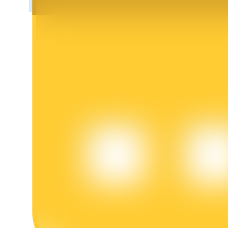
Blocages BTR
Des investissements exclusifs pour les détenteurs de BTR
Prêts
Service d'emprunt adossé à des cryptomonnaies