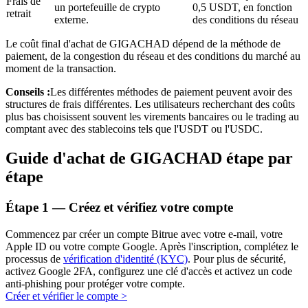
Frais de
un portefeuille de crypto
0,5 USDT, en fonction
retrait
externe.
des conditions du réseau
Le coût final d'achat de GIGACHAD dépend de la méthode de
paiement, de la congestion du réseau et des conditions du marché au
moment de la transaction.
Conseils :
Les différentes méthodes de paiement peuvent avoir des
structures de frais différentes. Les utilisateurs recherchant des coûts
Investissement automobile
plus bas choisissent souvent les virements bancaires ou le trading au
comptant avec des stablecoins tels que l'USDT ou l'USDC.
Obtenez des bénéfices à long terme et des intérêts flexibles
Guide d'achat de GIGACHAD étape par
étape
Étape
1 —
Créez et vérifiez votre compte
Commencez par créer un compte Bitrue avec votre e-mail, votre
Apple ID ou votre compte Google. Après l'inscription, complétez le
processus de
vérification d'identité (KYC)
. Pour plus de sécurité,
activez Google 2FA, configurez une clé d'accès et activez un code
Apprenez le Staking
anti-phishing pour protéger votre compte.
Créer et vérifier le compte
>
Découvrez comment gagner un revenu passif