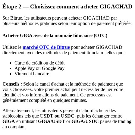
Étape
2 —
Choisissez comment acheter GIGACHAD
Bitrue
AI
Sur Bitrue, les utilisateurs peuvent acheter GIGACHAD par
plusieurs méthodes pratiques selon leur option de paiement préférée.
Acheter GIGA avec de la monnaie fiduciaire (OTC)
Utilisez le
marché OTC de Bitrue
pour acheter GIGACHAD
directement avec des méthodes de paiement fiduciaire telles que :
Partenaires Bitrue
Carte de crédit ou de débit
Apple Pay ou Google Pay
Virement bancaire
Conseils :
Selon le canal d'achat et la méthode de paiement que
vous choisissez, votre premier achat peut nécessiter de lier votre
identité et vos informations de paiement. Ce processus est
généralement complété en quelques minutes.
Alternativement, les utilisateurs peuvent d'abord acheter des
stablecoins tels que
USDT ou USDC
, puis les échanger contre
Affiliés Bitrue
GIGA
en utilisant
GIGA/USDT
or
GIGA/USDC
paires de trading
au comptant.
Jusqu'à 65 % de commissions !