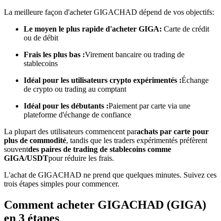
La meilleure façon d'acheter GIGACHAD dépend de vos objectifs:
Devenez un trader de copie
Le moyen le plus rapide d'acheter GIGA:
Carte de crédit
ou de débit
Profitez du partage des bénéfices et des commissions de copy
trading
Frais les plus bas :
Virement bancaire ou trading de
stablecoins
Idéal pour les utilisateurs crypto expérimentés :
Échange
de crypto ou trading au comptant
Idéal pour les débutants :
Paiement par carte via une
plateforme d'échange de confiance
La plupart des utilisateurs commencent par
achats par carte pour
plus de commodité
, tandis que les traders expérimentés préfèrent
souvent
des paires de trading de stablecoins comme
Information
GIGA/USDT
pour réduire les frais.
Analyse de mégadonnées, y compris des informations
L'achat de GIGACHAD ne prend que quelques minutes. Suivez ces
commerciales, etc.
trois étapes simples pour commencer.
Comment acheter GIGACHAD (GIGA)
en 3 étapes