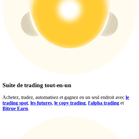
Gagnez des prix et des récompenses exclusives
Se connecter
S'inscrire
Se connecter
S'inscrire
Suite de trading tout-en-un
Achetez, tradez, automatisez et gagnez en un seul endroit avec
le
trading spot
,
les futures
,
le copy trading
,
l'alpha trading
et
Bitrue Earn
.
Centre de
récompenses