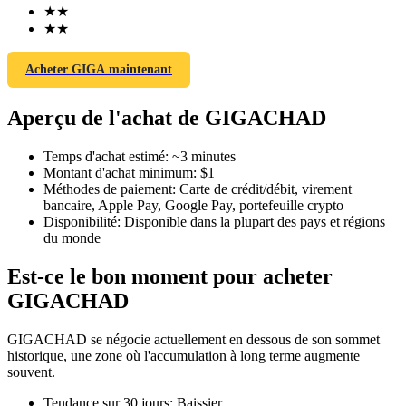
★
★
★
★
Acheter GIGA maintenant
Futures COIN-M
Aperçu de l'achat de GIGACHAD
Contrats à terme sur crypto-monnaie
Temps d'achat estimé
:
~3 minutes
Montant d'achat minimum
:
$1
Méthodes de paiement
:
Carte de crédit/débit, virement
TradFi
bancaire, Apple Pay, Google Pay, portefeuille crypto
Disponibilité
:
Disponible dans la plupart des pays et régions
Produits dérivés sur actions, forex, métaux précieux et matières
du monde
premières
Est-ce le bon moment pour acheter
GIGACHAD
GIGACHAD se négocie actuellement en dessous de son sommet
historique, une zone où l'accumulation à long terme augmente
souvent.
Tendance sur 30 jours
:
Baissier