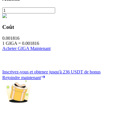
Coût
0.001816
1
GIGA
=
0.001816
Acheter GIGA Maintenant
Inscrivez-vous et obtenez jusqu'à
236 USDT
de bonus
Rejoindre maintenant