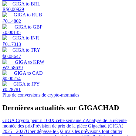
GIGA
to
BRL
R$
0.00929
GIGA
to
RUB
₽
0.14802
GIGA
to
GBP
£
0.00135
GIGA
to
INR
₹
0.17313
GIGA
to
TRY
₺
0.08647
GIGA
to
KRW
₩
2.58639
GIGA
to
CAD
$
0.00254
GIGA
to
JPY
¥
0.28781
Plus de conversions de crypto-monnaies
Dernières actualités sur GIGACHAD
GIGA Crypto peut-il 100X cette semaine ? Analyse de la récente
montée des prix
Prévision de prix de la pièce Gigachad (GIGA)
2025 - 2027
Uber dépasse le Q2 mais les prévisions font chuter