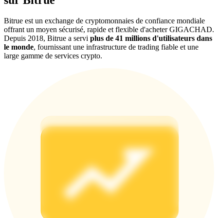
Bitrue est un exchange de cryptomonnaies de confiance mondiale
Deposit CASHCAT & Win
offrant un moyen sécurisé, rapide et flexible d'acheter GIGACHAD.
Depuis 2018, Bitrue a servi
plus de 41 millions d'utilisateurs dans
Share 500000 CASHCAT prize pool
le monde
, fournissant une infrastructure de trading fiable et une
large gamme de services crypto.
Exclusive for BitMart Users
Register & Trade to Win 500,000 USDT
Precious Metals Trading Carnival
Trade Gold & Silver · 33,333 USDT Bonus
USDT New User Exclusive 10% APR
USDT Flexible Staking | Daily Rewards