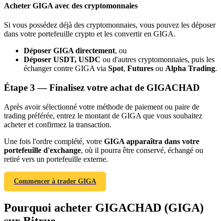
Acheter GIGA avec des cryptomonnaies
Si vous possédez déjà des cryptomonnaies, vous pouvez les déposer
dans votre portefeuille crypto et les convertir en GIGA.
Déposer GIGA directement
, ou
Déposer USDT, USDC
ou d'autres cryptomonnaies, puis les
échanger contre GIGA via
Spot
,
Futures
ou
Alpha Trading
.
Étape
3 —
Finalisez votre achat de GIGACHAD
Parrainage
Après avoir sélectionné votre méthode de paiement ou paire de
Invitez un ami pour recevoir des récompenses en espèces
trading préférée, entrez le montant de GIGA que vous souhaitez
acheter et confirmez la transaction.
Deposit CASHCAT & Win
Une fois l'ordre complété, votre
GIGA apparaîtra dans votre
portefeuille d'exchange
, où il pourra être conservé, échangé ou
retiré vers un portefeuille externe.
Commencer à trader GIGA
Pourquoi acheter GIGACHAD (GIGA)
sur Bitrue