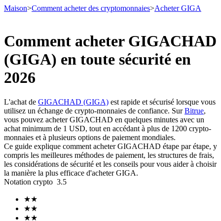
Maison
>
Comment acheter des cryptomonnaies
>
Acheter GIGA
Comment acheter GIGACHAD
(GIGA) en toute sécurité en
Contrats à terme
2026
L'achat de
GIGACHAD (GIGA)
est rapide et sécurisé lorsque vous
utilisez un échange de crypto-monnaies de confiance. Sur
Bitrue
,
vous pouvez acheter GIGACHAD en quelques minutes avec un
achat minimum de 1 USD, tout en accédant à plus de 1200 crypto-
monnaies et à plusieurs options de paiement mondiales.
Ce guide explique comment acheter GIGACHAD étape par étape, y
compris les meilleures méthodes de paiement, les structures de frais,
Futures USDT
les considérations de sécurité et les conseils pour vous aider à choisir
la manière la plus efficace d'acheter GIGA.
Futures utilisant l'USDT comme garantie
Notation crypto
3.5
★
★
★
★
★
★