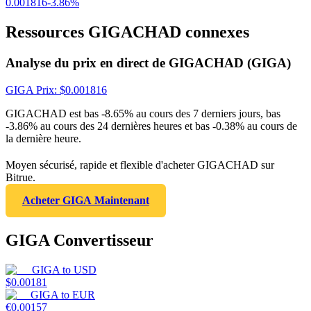
0.001816
-3.86
%
Ressources GIGACHAD connexes
Analyse du prix en direct de GIGACHAD (GIGA)
GIGA
Prix
: $
0.001816
GIGACHAD est bas -8.65% au cours des 7 derniers jours, bas
-3.86% au cours des 24 dernières heures et bas -0.38% au cours de
la dernière heure.
Moyen sécurisé, rapide et flexible d'acheter GIGACHAD sur
Bitrue.
Acheter GIGA Maintenant
GIGA Convertisseur
GIGA
to
USD
$
0.00181
GIGA
to
EUR
€
0.00157