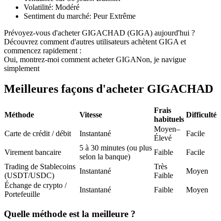
Volatilité
:
Modéré
Futures USDC
Sentiment du marché
:
Peur Extrême
Futures utilisant l'USDC comme garantie
Prévoyez-vous d'acheter GIGACHAD (GIGA) aujourd'hui ?
Découvrez comment d'autres utilisateurs achètent GIGA et
commencez rapidement :
Oui, montrez-moi comment acheter GIGA
Non, je navigue
simplement
Meilleures façons d'acheter GIGACHAD
Frais
Méthode
Vitesse
Difficulté
habituels
Copie de Trading
Moyen–
Carte de crédit / débit
Instantané
Facile
Élevé
Rejoignez les meilleurs traders
5 à 30 minutes (ou plus
Virement bancaire
Faible
Facile
selon la banque)
Trading de Stablecoins
Très
Instantané
Moyen
(USDT/USDC)
Faible
Échange de crypto /
Instantané
Faible
Moyen
Portefeuille
Quelle méthode est la meilleure ?