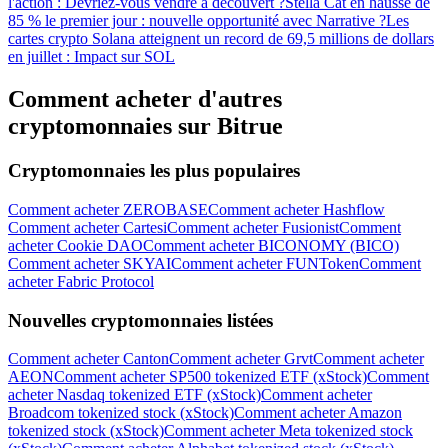
l'action : Devriez-vous vendre à découvert ?
Stella Cat en hausse de
85 % le premier jour : nouvelle opportunité avec Narrative ?
Les
cartes crypto Solana atteignent un record de 69,5 millions de dollars
en juillet : Impact sur SOL
Comment acheter d'autres
cryptomonnaies sur Bitrue
Cryptomonnaies les plus populaires
Comment acheter ZEROBASE
Comment acheter Hashflow
Comment acheter Cartesi
Comment acheter Fusionist
Comment
acheter Cookie DAO
Comment acheter BICONOMY (BICO)
Comment acheter SKYAI
Comment acheter FUNToken
Comment
acheter Fabric Protocol
Nouvelles cryptomonnaies listées
Comment acheter Canton
Comment acheter Grvt
Comment acheter
AEON
Comment acheter SP500 tokenized ETF (xStock)
Comment
acheter Nasdaq tokenized ETF (xStock)
Comment acheter
Broadcom tokenized stock (xStock)
Comment acheter Amazon
tokenized stock (xStock)
Comment acheter Meta tokenized stock