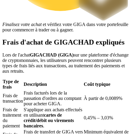
Finalisez votre achat
et vérifiez votre GIGA dans votre portefeuille
pour commencer à trader ou à gagner.
Blocages BTR
Frais d'achat de GIGACHAD expliqués
Des investissements exclusifs pour les détenteurs de BTR
Lors de l'achat
GIGACHAD (GIGA)
sur une plateforme d'échange
de cryptomonnaies, les utilisateurs peuvent rencontrer plusieurs
types de frais liés aux transactions, au traitement des paiements et
aux retraits.
Type de
Description
Coût typique
frais
Frais facturés lors de la
Frais de
passation d'ordres au comptant
À partir de 0,0089%
transaction
pour acheter GIGA.
Frais de
S'applique aux achats effectués
Prêts
traitement
en utilisant
cartes de
0,45% – 3,03%
du
crédit/débit ou virements
Service d'emprunt adossé à des cryptomonnaies
paiement
bancaires
.
Frais de transfert de GIGA vers
Minimum équivalent de