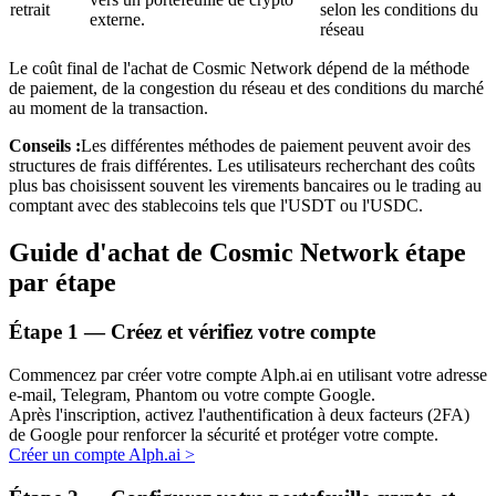
retrait
selon les conditions du
externe.
réseau
Le coût final de l'achat de Cosmic Network dépend de la méthode
de paiement, de la congestion du réseau et des conditions du marché
au moment de la transaction.
Conseils :
Les différentes méthodes de paiement peuvent avoir des
structures de frais différentes. Les utilisateurs recherchant des coûts
Investissement automobile
plus bas choisissent souvent les virements bancaires ou le trading au
comptant avec des stablecoins tels que l'USDT ou l'USDC.
Obtenez des bénéfices à long terme et des intérêts flexibles
Guide d'achat de Cosmic Network étape
par étape
Étape
1 —
Créez et vérifiez votre compte
Commencez par créer votre compte Alph.ai en utilisant votre adresse
e-mail, Telegram, Phantom ou votre compte Google.
Après l'inscription, activez l'authentification à deux facteurs (2FA)
de Google pour renforcer la sécurité et protéger votre compte.
Apprenez le Staking
Créer un compte Alph.ai
>
Découvrez comment gagner un revenu passif