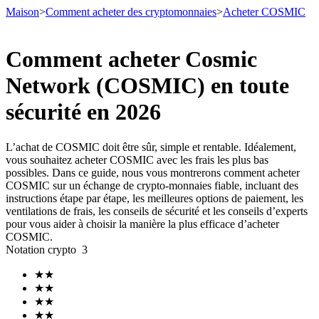
Maison
>
Comment acheter des cryptomonnaies
>
Acheter COSMIC
Comment acheter Cosmic
Network (COSMIC) en toute
Contrats à terme
sécurité en 2026
L’achat de COSMIC doit être sûr, simple et rentable. Idéalement,
vous souhaitez acheter COSMIC avec les frais les plus bas
possibles. Dans ce guide, nous vous montrerons comment acheter
COSMIC sur un échange de crypto-monnaies fiable, incluant des
instructions étape par étape, les meilleures options de paiement, les
ventilations de frais, les conseils de sécurité et les conseils d’experts
pour vous aider à choisir la manière la plus efficace d’acheter
Futures USDT
COSMIC.
Notation crypto
3
Futures utilisant l'USDT comme garantie
★
★
★
★
★
★
★
★