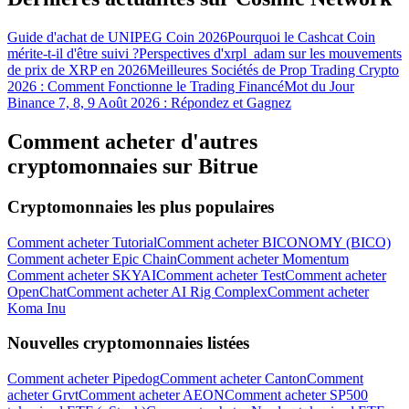
Guide d'achat de UNIPEG Coin 2026
Pourquoi le Cashcat Coin
mérite-t-il d'être suivi ?
Perspectives d'xrpl_adam sur les mouvements
de prix de XRP en 2026
Meilleures Sociétés de Prop Trading Crypto
2026 : Comment Fonctionne le Trading Financé
Mot du Jour
Binance 7, 8, 9 Août 2026 : Répondez et Gagnez
Comment acheter d'autres
Télécharger
cryptomonnaies sur Bitrue
l'application Bitrue
Cryptomonnaies les plus populaires
Comment acheter Tutorial
Comment acheter BICONOMY (BICO)
Comment acheter Epic Chain
Comment acheter Momentum
Comment acheter SKYAI
Comment acheter Test
Comment acheter
OpenChat
Comment acheter AI Rig Complex
Comment acheter
Koma Inu
Français
Nouvelles cryptomonnaies listées
Comment acheter Pipedog
Comment acheter Canton
Comment
acheter Grvt
Comment acheter AEON
Comment acheter SP500