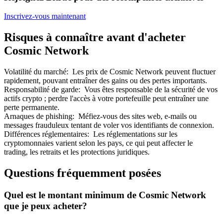
Inscrivez-vous maintenant
Risques à connaître avant d'acheter
Cosmic Network
Volatilité du marché
:
Les prix de Cosmic Network peuvent fluctuer
rapidement, pouvant entraîner des gains ou des pertes importants.
Responsabilité de garde
:
Vous êtes responsable de la sécurité de vos
Parrainage
actifs crypto ; perdre l'accès à votre portefeuille peut entraîner une
perte permanente.
Invitez un ami pour recevoir des récompenses en espèces
Arnaques de phishing
:
Méfiez-vous des sites web, e-mails ou
messages frauduleux tentant de voler vos identifiants de connexion.
BTC Welcome Rewards
Différences réglementaires
:
Les réglementations sur les
cryptomonnaies varient selon les pays, ce qui peut affecter le
trading, les retraits et les protections juridiques.
Questions fréquemment posées
Quel est le montant minimum de Cosmic Network
que je peux acheter?