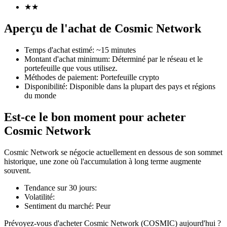
★
★
Aperçu de l'achat de Cosmic Network
Temps d'achat estimé
:
~15 minutes
Futures COIN-M
Montant d'achat minimum
:
Déterminé par le réseau et le
portefeuille que vous utilisez.
Contrats à terme sur crypto-monnaie
Méthodes de paiement
:
Portefeuille crypto
Disponibilité
:
Disponible dans la plupart des pays et régions
du monde
TradFi
Est-ce le bon moment pour acheter
Produits dérivés sur actions, forex, métaux précieux et matières
Cosmic Network
premières
Cosmic Network se négocie actuellement en dessous de son sommet
historique, une zone où l'accumulation à long terme augmente
souvent.
Tendance sur 30 jours
:
Volatilité
:
Sentiment du marché
:
Peur
Prévoyez-vous d'acheter Cosmic Network (COSMIC) aujourd'hui ?