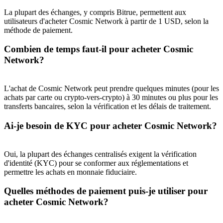
La plupart des échanges, y compris Bitrue, permettent aux
utilisateurs d'acheter Cosmic Network à partir de 1 USD, selon la
BTC Welcome Rewards
méthode de paiement.
Deposit & Trade BTC to Share 25000 USDT prize pool!
Combien de temps faut-il pour acheter Cosmic
Network?
Deposit CASHCAT & Win
L'achat de Cosmic Network peut prendre quelques minutes (pour les
achats par carte ou crypto-vers-crypto) à 30 minutes ou plus pour les
Share 500000 CASHCAT prize pool
transferts bancaires, selon la vérification et les délais de traitement.
Ai-je besoin de KYC pour acheter Cosmic Network?
Exclusive for BitMart Users
Oui, la plupart des échanges centralisés exigent la vérification
Register & Trade to Win 500,000 USDT
d'identité (KYC) pour se conformer aux réglementations et
permettre les achats en monnaie fiduciaire.
Quelles méthodes de paiement puis-je utiliser pour
acheter Cosmic Network?
Precious Metals Trading Carnival
Trade Gold & Silver · 33,333 USDT Bonus