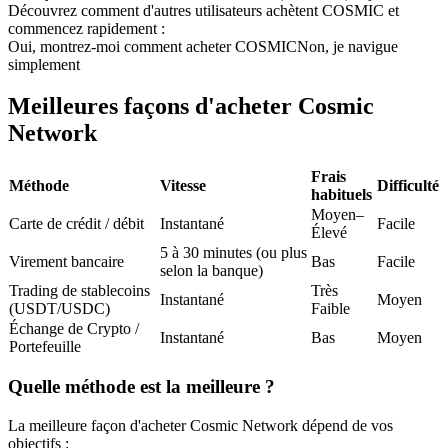
Découvrez comment d'autres utilisateurs achètent COSMIC et
Futures USDC
commencez rapidement :
Oui, montrez-moi comment acheter COSMIC
Non, je navigue
Futures utilisant l'USDC comme garantie
simplement
Meilleures façons d'acheter Cosmic
Network
Frais
Méthode
Vitesse
Difficulté
habituels
Moyen–
Carte de crédit / débit
Instantané
Facile
Élevé
5 à 30 minutes (ou plus
Copie de Trading
Virement bancaire
Bas
Facile
selon la banque)
Trading de stablecoins
Très
Rejoignez les meilleurs traders
Instantané
Moyen
(USDT/USDC)
Faible
Échange de Crypto /
Instantané
Bas
Moyen
Portefeuille
Quelle méthode est la meilleure ?
La meilleure façon d'acheter Cosmic Network dépend de vos
objectifs :