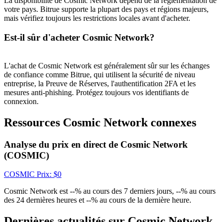
La disponibilité de Cosmic Network dépend de la réglementation de
votre pays. Bitrue supporte la plupart des pays et régions majeurs,
Gagnez des prix et des récompenses exclusives
mais vérifiez toujours les restrictions locales avant d'acheter.
Se connecter
S'inscrire
Est-il sûr d'acheter Cosmic Network?
L'achat de Cosmic Network est généralement sûr sur les échanges
de confiance comme Bitrue, qui utilisent la sécurité de niveau
entreprise, la Preuve de Réserves, l'authentification 2FA et les
mesures anti-phishing. Protégez toujours vos identifiants de
connexion.
Ressources Cosmic Network connexes
Se connecter
S'inscrire
Analyse du prix en direct de Cosmic Network
(COSMIC)
COSMIC
Prix
: $
0
Cosmic Network est --% au cours des 7 derniers jours, --% au cours
des 24 dernières heures et --% au cours de la dernière heure.
Centre de
Dernières actualités sur Cosmic Network
récompenses