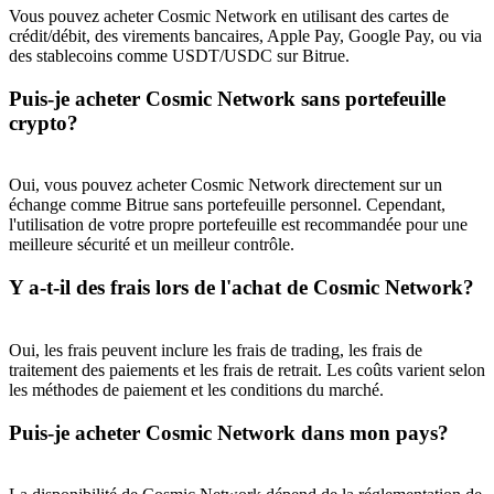
Vous pouvez acheter Cosmic Network en utilisant des cartes de
crédit/débit, des virements bancaires, Apple Pay, Google Pay, ou via
des stablecoins comme USDT/USDC sur Bitrue.
USDT New User Exclusive 10% APR
Puis-je acheter Cosmic Network sans portefeuille
crypto?
USDT Flexible Staking | Daily Rewards
Oui, vous pouvez acheter Cosmic Network directement sur un
échange comme Bitrue sans portefeuille personnel. Cependant,
BTC New User Exclusive: 6.5% APR
l'utilisation de votre propre portefeuille est recommandée pour une
meilleure sécurité et un meilleur contrôle.
BTC Flexible Staking | Daily Rewards
Y a-t-il des frais lors de l'achat de Cosmic Network?
Oui, les frais peuvent inclure les frais de trading, les frais de
traitement des paiements et les frais de retrait. Les coûts varient selon
les méthodes de paiement et les conditions du marché.
Puis-je acheter Cosmic Network dans mon pays?
Plus d'événements