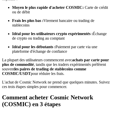
Moyen le plus rapide d'acheter COSMIC:
Carte de crédit
ou de débit
Devenez un trader de copie
Frais les plus bas :
Virement bancaire ou trading de
Profitez du partage des bénéfices et des commissions de copy
stablecoins
trading
Idéal pour les utilisateurs crypto expérimentés :
Échange
de crypto ou trading au comptant
Idéal pour les débutants :
Paiement par carte via une
plateforme d'échange de confiance
La plupart des utilisateurs commencent avec
achats par carte pour
plus de commodité
, tandis que les traders expérimentés préfèrent
souvent
les paires de trading de stablecoins comme
COSMIC/USDT
pour réduire les frais.
Information
L'achat de Cosmic Network ne prend que quelques minutes. Suivez
Analyse de mégadonnées, y compris des informations
ces trois étapes simples pour commencer.
commerciales, etc.
Comment acheter Cosmic Network
(COSMIC) en 3 étapes