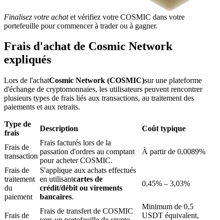
Finalisez votre achat
et vérifiez votre COSMIC dans votre
portefeuille pour commencer à trader ou à gagner.
Frais d'achat de Cosmic Network
expliqués
Blocages BTR
Lors de l'achat
Cosmic Network (COSMIC)
sur une plateforme
Des investissements exclusifs pour les détenteurs de BTR
d'échange de cryptomonnaies, les utilisateurs peuvent rencontrer
plusieurs types de frais liés aux transactions, au traitement des
paiements et aux retraits.
Type de
Description
Coût typique
frais
Frais facturés lors de la
Frais de
passation d'ordres au comptant
À partir de 0,0089%
transaction
pour acheter COSMIC.
Frais de
S'applique aux achats effectués
traitement
en utilisant
cartes de
Prêts
0,45% – 3,03%
du
crédit/débit ou virements
paiement
bancaires
.
Service d'emprunt adossé à des cryptomonnaies
Minimum de 0,5
Frais de transfert de COSMIC
Frais de
USDT équivalent,
vers un portefeuille de crypto