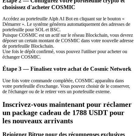
Étape
2 —
Configurez votre portefeuille crypto et
choisissez d'acheter COSMIC
Bitrue
AI
Accédez au portefeuille Alph AI Bot en cliquant sur le bouton «
Démarrer ». Le système générera automatiquement des adresses de
portefeuille pour SOL et BSC.
Puisque COSMIC est un actif sur le réseau Blockchain, vous devrez
déposer un certain montant de COSMIC dans votre nouvelle adresse
de portefeuille Blockchain.
Une fois le dépôt confirmé, vous pouvez l'utiliser pour acheter ou
échanger COSMIC.
Partenaires Bitrue
Étape
3 —
Finalisez votre achat de Cosmic Network
Une fois votre commande complétée, COSMIC apparaîtra dans
votre portefeuille d'exchange. Vous pouvez choisir de le conserver,
de l'échanger ou de le retirer vers un portefeuille externe.
Inscrivez-vous maintenant pour réclamer
un package cadeau de 1788 USDT pour
les nouveaux arrivants
Affiliés Bitrue
Jusqu'à 65 % de commissions !
Rejoignez Bitrue pour des récompenses exclusives