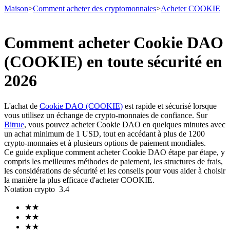
Maison
>
Comment acheter des cryptomonnaies
>
Acheter COOKIE
Comment acheter Cookie DAO
(COOKIE) en toute sécurité en
Contrats à terme
2026
L'achat de
Cookie DAO (COOKIE)
est rapide et sécurisé lorsque
vous utilisez un échange de crypto-monnaies de confiance. Sur
Bitrue
, vous pouvez acheter Cookie DAO en quelques minutes avec
un achat minimum de 1 USD, tout en accédant à plus de 1200
crypto-monnaies et à plusieurs options de paiement mondiales.
Ce guide explique comment acheter Cookie DAO étape par étape, y
compris les meilleures méthodes de paiement, les structures de frais,
Futures USDT
les considérations de sécurité et les conseils pour vous aider à choisir
la manière la plus efficace d'acheter COOKIE.
Futures utilisant l'USDT comme garantie
Notation crypto
3.4
★
★
★
★
★
★