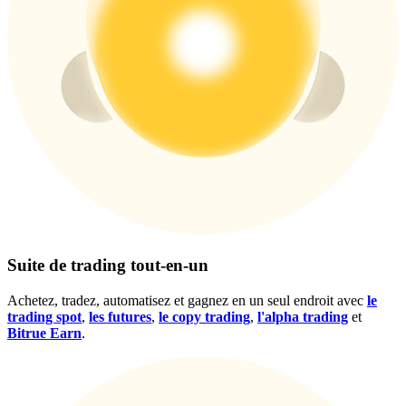
Gagnez des prix et des récompenses exclusives
Se connecter
S'inscrire
Se connecter
S'inscrire
Suite de trading tout-en-un
Achetez, tradez, automatisez et gagnez en un seul endroit avec
le
trading spot
,
les futures
,
le copy trading
,
l'alpha trading
et
Bitrue Earn
.
Centre de
récompenses