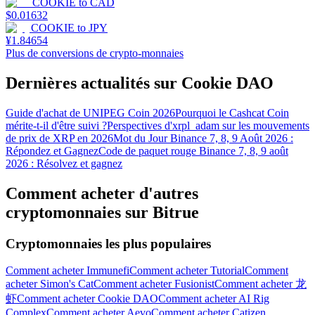
COOKIE
to
CAD
$
0.01632
COOKIE
to
JPY
¥
1.84654
Plus de conversions de crypto-monnaies
Dernières actualités sur Cookie DAO
Guide d'achat de UNIPEG Coin 2026
Pourquoi le Cashcat Coin
mérite-t-il d'être suivi ?
Perspectives d'xrpl_adam sur les mouvements
de prix de XRP en 2026
Mot du Jour Binance 7, 8, 9 Août 2026 :
Répondez et Gagnez
Code de paquet rouge Binance 7, 8, 9 août
2026 : Résolvez et gagnez
Comment acheter d'autres
cryptomonnaies sur Bitrue
Cryptomonnaies les plus populaires
Comment acheter Immunefi
Comment acheter Tutorial
Comment
acheter Simon's Cat
Comment acheter Fusionist
Comment acheter 龙
虾
Comment acheter Cookie DAO
Comment acheter AI Rig
Complex
Comment acheter Aevo
Comment acheter Catizen