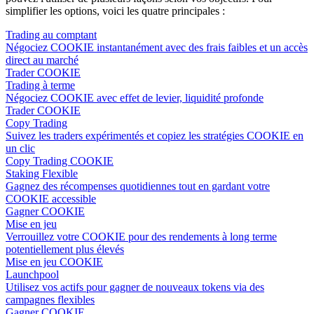
simplifier les options, voici les quatre principales :
Trading au comptant
Négociez COOKIE instantanément avec des frais faibles et un accès
direct au marché
Trader COOKIE
Trading à terme
Négociez COOKIE avec effet de levier, liquidité profonde
Trader COOKIE
Copy Trading
Suivez les traders expérimentés et copiez les stratégies COOKIE en
un clic
Copy Trading COOKIE
Staking Flexible
Gagnez des récompenses quotidiennes tout en gardant votre
COOKIE accessible
Gagner COOKIE
Mise en jeu
Verrouillez votre COOKIE pour des rendements à long terme
potentiellement plus élevés
Mise en jeu COOKIE
Launchpool
Utilisez vos actifs pour gagner de nouveaux tokens via des
campagnes flexibles
Gagner COOKIE