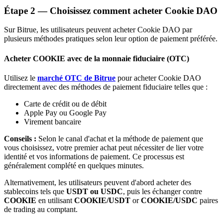
Étape
2 —
Choisissez comment acheter Cookie DAO
Bitrue
AI
Sur Bitrue, les utilisateurs peuvent acheter Cookie DAO par
plusieurs méthodes pratiques selon leur option de paiement préférée.
Acheter COOKIE avec de la monnaie fiduciaire (OTC)
Utilisez le
marché OTC de Bitrue
pour acheter Cookie DAO
directement avec des méthodes de paiement fiduciaire telles que :
Partenaires Bitrue
Carte de crédit ou de débit
Apple Pay ou Google Pay
Virement bancaire
Conseils :
Selon le canal d'achat et la méthode de paiement que
vous choisissez, votre premier achat peut nécessiter de lier votre
identité et vos informations de paiement. Ce processus est
généralement complété en quelques minutes.
Alternativement, les utilisateurs peuvent d'abord acheter des
stablecoins tels que
USDT ou USDC
, puis les échanger contre
Affiliés Bitrue
COOKIE
en utilisant
COOKIE/USDT
or
COOKIE/USDC
paires
de trading au comptant.
Jusqu'à 65 % de commissions !