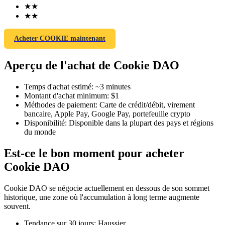
★
★
★
★
Acheter COOKIE maintenant
Futures COIN-M
Aperçu de l'achat de Cookie DAO
Contrats à terme sur crypto-monnaie
Temps d'achat estimé
:
~3 minutes
Montant d'achat minimum
:
$1
Méthodes de paiement
:
Carte de crédit/débit, virement
TradFi
bancaire, Apple Pay, Google Pay, portefeuille crypto
Disponibilité
:
Disponible dans la plupart des pays et régions
Produits dérivés sur actions, forex, métaux précieux et matières
du monde
premières
Est-ce le bon moment pour acheter
Cookie DAO
Cookie DAO se négocie actuellement en dessous de son sommet
historique, une zone où l'accumulation à long terme augmente
souvent.
Tendance sur 30 jours
:
Haussier