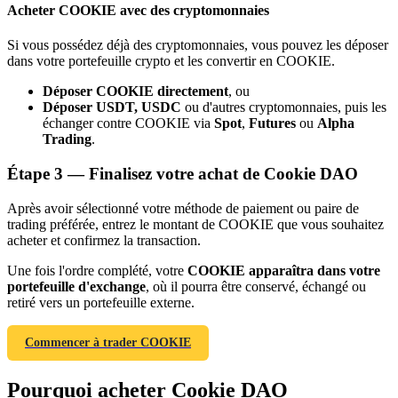
Acheter COOKIE avec des cryptomonnaies
Si vous possédez déjà des cryptomonnaies, vous pouvez les déposer
dans votre portefeuille crypto et les convertir en COOKIE.
Déposer COOKIE directement
, ou
Déposer USDT, USDC
ou d'autres cryptomonnaies, puis les
échanger contre COOKIE via
Spot
,
Futures
ou
Alpha
Trading
.
Parrainage
Étape
3 —
Finalisez votre achat de Cookie DAO
Invitez un ami pour recevoir des récompenses en espèces
Après avoir sélectionné votre méthode de paiement ou paire de
trading préférée, entrez le montant de COOKIE que vous souhaitez
BTC Welcome Rewards
acheter et confirmez la transaction.
Une fois l'ordre complété, votre
COOKIE apparaîtra dans votre
portefeuille d'exchange
, où il pourra être conservé, échangé ou
retiré vers un portefeuille externe.
Commencer à trader COOKIE
Pourquoi acheter Cookie DAO