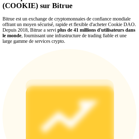
(COOKIE) sur Bitrue
BTC Welcome Rewards
Bitrue est un exchange de cryptomonnaies de confiance mondiale
offrant un moyen sécurisé, rapide et flexible d'acheter Cookie DAO.
Deposit & Trade BTC to Share 25000 USDT prize pool!
Depuis 2018, Bitrue a servi
plus de 41 millions d'utilisateurs dans
le monde
, fournissant une infrastructure de trading fiable et une
large gamme de services crypto.
Deposit CASHCAT & Win
Share 500000 CASHCAT prize pool
Exclusive for BitMart Users
Register & Trade to Win 500,000 USDT
Precious Metals Trading Carnival
Trade Gold & Silver · 33,333 USDT Bonus