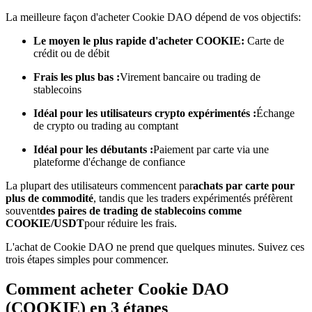
La meilleure façon d'acheter Cookie DAO dépend de vos objectifs:
Devenez un trader de copie
Le moyen le plus rapide d'acheter COOKIE:
Carte de
crédit ou de débit
Profitez du partage des bénéfices et des commissions de copy
trading
Frais les plus bas :
Virement bancaire ou trading de
stablecoins
Idéal pour les utilisateurs crypto expérimentés :
Échange
de crypto ou trading au comptant
Idéal pour les débutants :
Paiement par carte via une
plateforme d'échange de confiance
La plupart des utilisateurs commencent par
achats par carte pour
plus de commodité
, tandis que les traders expérimentés préfèrent
souvent
des paires de trading de stablecoins comme
Information
COOKIE/USDT
pour réduire les frais.
Analyse de mégadonnées, y compris des informations
L'achat de Cookie DAO ne prend que quelques minutes. Suivez ces
commerciales, etc.
trois étapes simples pour commencer.
Comment acheter Cookie DAO
(COOKIE) en 3 étapes