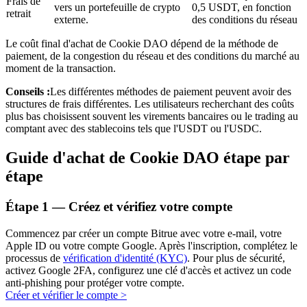
Frais de
vers un portefeuille de crypto
0,5 USDT, en fonction
retrait
externe.
des conditions du réseau
Le coût final d'achat de Cookie DAO dépend de la méthode de
paiement, de la congestion du réseau et des conditions du marché au
moment de la transaction.
Conseils :
Les différentes méthodes de paiement peuvent avoir des
structures de frais différentes. Les utilisateurs recherchant des coûts
Investissement automobile
plus bas choisissent souvent les virements bancaires ou le trading au
comptant avec des stablecoins tels que l'USDT ou l'USDC.
Obtenez des bénéfices à long terme et des intérêts flexibles
Guide d'achat de Cookie DAO étape par
étape
Étape
1 —
Créez et vérifiez votre compte
Commencez par créer un compte Bitrue avec votre e-mail, votre
Apple ID ou votre compte Google. Après l'inscription, complétez le
processus de
vérification d'identité (KYC)
. Pour plus de sécurité,
activez Google 2FA, configurez une clé d'accès et activez un code
Apprenez le Staking
anti-phishing pour protéger votre compte.
Créer et vérifier le compte
>
Découvrez comment gagner un revenu passif