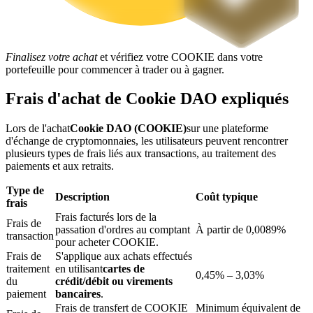
Finalisez votre achat
et vérifiez votre COOKIE dans votre
portefeuille pour commencer à trader ou à gagner.
Blocages BTR
Frais d'achat de Cookie DAO expliqués
Des investissements exclusifs pour les détenteurs de BTR
Lors de l'achat
Cookie DAO (COOKIE)
sur une plateforme
d'échange de cryptomonnaies, les utilisateurs peuvent rencontrer
plusieurs types de frais liés aux transactions, au traitement des
paiements et aux retraits.
Type de
Description
Coût typique
frais
Frais facturés lors de la
Frais de
passation d'ordres au comptant
À partir de 0,0089%
transaction
pour acheter COOKIE.
Frais de
S'applique aux achats effectués
Prêts
traitement
en utilisant
cartes de
0,45% – 3,03%
du
crédit/débit ou virements
Service d'emprunt adossé à des cryptomonnaies
paiement
bancaires
.
Frais de transfert de COOKIE
Minimum équivalent de