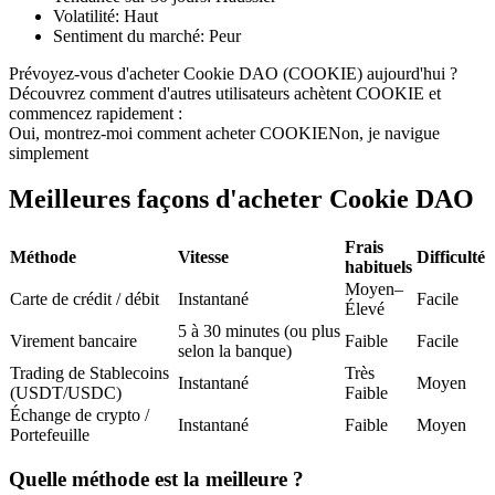
Volatilité
:
Haut
Futures USDC
Sentiment du marché
:
Peur
Futures utilisant l'USDC comme garantie
Prévoyez-vous d'acheter Cookie DAO (COOKIE) aujourd'hui ?
Découvrez comment d'autres utilisateurs achètent COOKIE et
commencez rapidement :
Oui, montrez-moi comment acheter COOKIE
Non, je navigue
simplement
Meilleures façons d'acheter Cookie DAO
Frais
Méthode
Vitesse
Difficulté
habituels
Copie de Trading
Moyen–
Carte de crédit / débit
Instantané
Facile
Élevé
Rejoignez les meilleurs traders
5 à 30 minutes (ou plus
Virement bancaire
Faible
Facile
selon la banque)
Trading de Stablecoins
Très
Instantané
Moyen
(USDT/USDC)
Faible
Échange de crypto /
Instantané
Faible
Moyen
Portefeuille
Quelle méthode est la meilleure ?