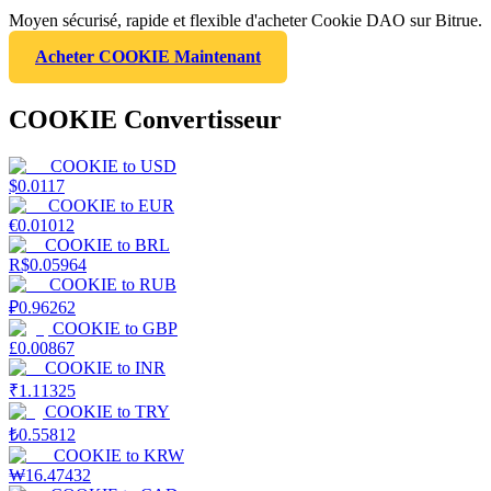
Moyen sécurisé, rapide et flexible d'acheter Cookie DAO sur Bitrue.
Acheter COOKIE Maintenant
COOKIE Convertisseur
COOKIE
to
USD
$
0.0117
COOKIE
to
EUR
€
0.01012
COOKIE
to
BRL
R$
0.05964
COOKIE
to
RUB
₽
0.96262
COOKIE
to
GBP
£
0.00867
COOKIE
to
INR
₹
1.11325
COOKIE
to
TRY
₺
0.55812
COOKIE
to
KRW
₩
16.47432