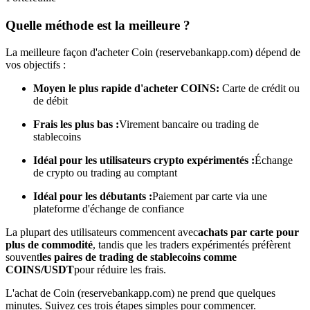
Quelle méthode est la meilleure ?
Devenez un trader de copie
La meilleure façon d'acheter Coin (reservebankapp.com) dépend de
Profitez du partage des bénéfices et des commissions de copy
vos objectifs :
trading
Moyen le plus rapide d'acheter COINS:
Carte de crédit ou
de débit
Frais les plus bas :
Virement bancaire ou trading de
stablecoins
Idéal pour les utilisateurs crypto expérimentés :
Échange
de crypto ou trading au comptant
Idéal pour les débutants :
Paiement par carte via une
plateforme d'échange de confiance
Information
La plupart des utilisateurs commencent avec
achats par carte pour
Analyse de mégadonnées, y compris des informations
plus de commodité
, tandis que les traders expérimentés préfèrent
commerciales, etc.
souvent
les paires de trading de stablecoins comme
COINS/USDT
pour réduire les frais.
L'achat de Coin (reservebankapp.com) ne prend que quelques
minutes. Suivez ces trois étapes simples pour commencer.