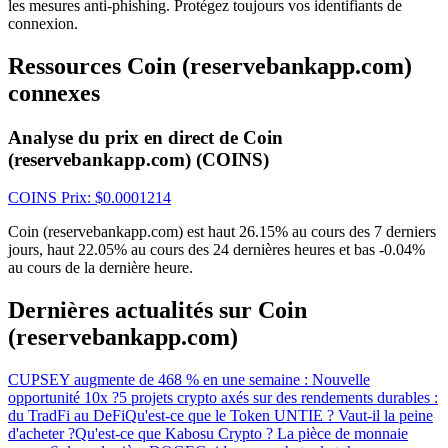
les mesures anti-phishing. Protégez toujours vos identifiants de
connexion.
Ressources Coin (reservebankapp.com)
connexes
Analyse du prix en direct de Coin
(reservebankapp.com) (COINS)
Télécharger
l'application Bitrue
COINS
Prix
: $
0.0001214
Coin (reservebankapp.com) est haut 26.15% au cours des 7 derniers
jours, haut 22.05% au cours des 24 dernières heures et bas -0.04%
au cours de la dernière heure.
Dernières actualités sur Coin
(reservebankapp.com)
Français
CUPSEY augmente de 468 % en une semaine : Nouvelle
opportunité 10x ?
5 projets crypto axés sur des rendements durables :
du TradFi au DeFi
Qu'est-ce que le Token UNTIE ? Vaut-il la peine
d'acheter ?
Qu'est-ce que Kabosu Crypto ? La pièce de monnaie