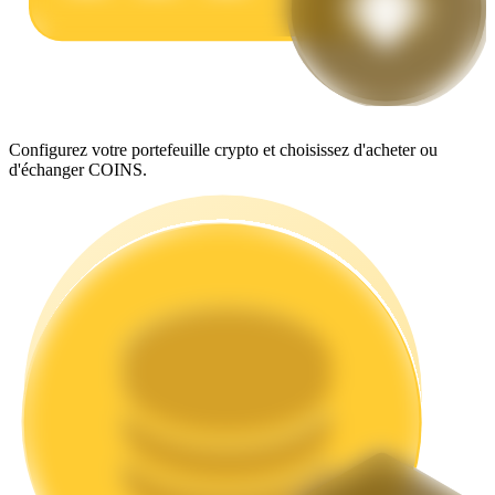
Jalonnement
Configurez votre portefeuille crypto et choisissez d'acheter ou
Des rendements élevés et un accès instantané
d'échanger COINS.
Launchpool
Staking flexible pour gagner des jetons populaires