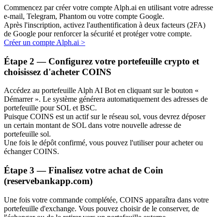
Commencez par créer votre compte Alph.ai en utilisant votre adresse
Bitrue
AI
e-mail, Telegram, Phantom ou votre compte Google.
Après l'inscription, activez l'authentification à deux facteurs (2FA)
de Google pour renforcer la sécurité et protéger votre compte.
Créer un compte Alph.ai
>
Étape
2 —
Configurez votre portefeuille crypto et
choisissez d'acheter COINS
Accédez au portefeuille Alph AI Bot en cliquant sur le bouton «
Partenaires Bitrue
Démarrer ». Le système générera automatiquement des adresses de
portefeuille pour SOL et BSC.
Puisque COINS est un actif sur le réseau sol, vous devrez déposer
un certain montant de SOL dans votre nouvelle adresse de
portefeuille sol.
Une fois le dépôt confirmé, vous pouvez l'utiliser pour acheter ou
échanger COINS.
Étape
3 —
Finalisez votre achat de Coin
(reservebankapp.com)
Affiliés Bitrue
Une fois votre commande complétée, COINS apparaîtra dans votre
Jusqu'à 65 % de commissions !
portefeuille d'exchange. Vous pouvez choisir de le conserver, de