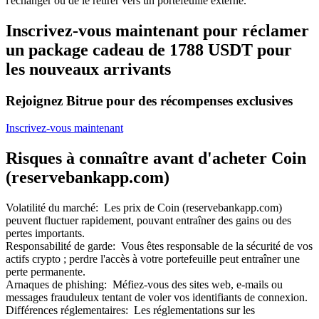
l'échanger ou de le retirer vers un portefeuille externe.
Inscrivez-vous maintenant pour réclamer
un package cadeau de 1788 USDT pour
les nouveaux arrivants
Rejoignez Bitrue pour des récompenses exclusives
Inscrivez-vous maintenant
Parrainage
Risques à connaître avant d'acheter Coin
Invitez un ami pour recevoir des récompenses en espèces
(reservebankapp.com)
BTC Welcome Rewards
Volatilité du marché
:
Les prix de Coin (reservebankapp.com)
peuvent fluctuer rapidement, pouvant entraîner des gains ou des
pertes importants.
Responsabilité de garde
:
Vous êtes responsable de la sécurité de vos
actifs crypto ; perdre l'accès à votre portefeuille peut entraîner une
perte permanente.
Arnaques de phishing
:
Méfiez-vous des sites web, e-mails ou
messages frauduleux tentant de voler vos identifiants de connexion.
Différences réglementaires
:
Les réglementations sur les