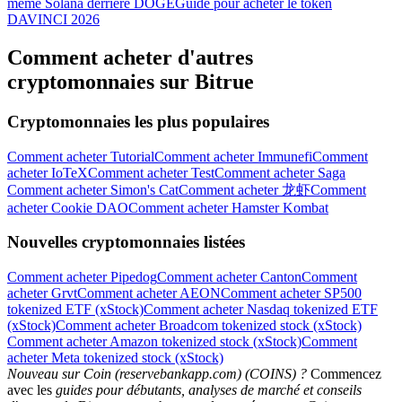
meme Solana derrière DOGE
Guide pour acheter le token
DAVINCI 2026
Comment acheter d'autres
cryptomonnaies sur Bitrue
Cryptomonnaies les plus populaires
Comment acheter Tutorial
Comment acheter Immunefi
Comment
acheter IoTeX
Comment acheter Test
Comment acheter Saga
Comment acheter Simon's Cat
Comment acheter 龙虾
Comment
acheter Cookie DAO
Comment acheter Hamster Kombat
Nouvelles cryptomonnaies listées
Comment acheter Pipedog
Comment acheter Canton
Comment
acheter Grvt
Comment acheter AEON
Comment acheter SP500
tokenized ETF (xStock)
Comment acheter Nasdaq tokenized ETF
(xStock)
Comment acheter Broadcom tokenized stock (xStock)
Comment acheter Amazon tokenized stock (xStock)
Comment
acheter Meta tokenized stock (xStock)
Nouveau sur Coin (reservebankapp.com) (COINS) ?
Commencez
avec les
guides pour débutants, analyses de marché et conseils