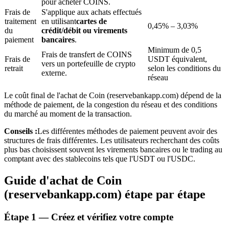
pour acheter COINS.
Frais de
S'applique aux achats effectués
traitement
en utilisant
cartes de
0,45% – 3,03%
du
crédit/débit ou virements
paiement
bancaires
.
Minimum de 0,5
Frais de transfert de COINS
Frais de
USDT équivalent,
vers un portefeuille de crypto
retrait
selon les conditions du
externe.
réseau
Investissement automobile
Le coût final de l'achat de Coin (reservebankapp.com) dépend de la
Obtenez des bénéfices à long terme et des intérêts flexibles
méthode de paiement, de la congestion du réseau et des conditions
du marché au moment de la transaction.
Conseils :
Les différentes méthodes de paiement peuvent avoir des
structures de frais différentes. Les utilisateurs recherchant des coûts
plus bas choisissent souvent les virements bancaires ou le trading au
comptant avec des stablecoins tels que l'USDT ou l'USDC.
Guide d'achat de Coin
(reservebankapp.com) étape par étape
Apprenez le Staking
Étape
1 —
Créez et vérifiez votre compte
Découvrez comment gagner un revenu passif