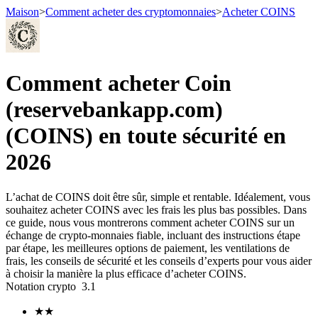
Maison
>
Comment acheter des cryptomonnaies
>
Acheter COINS
Comment acheter Coin
Contrats à terme
(reservebankapp.com)
(COINS) en toute sécurité en
2026
L’achat de COINS doit être sûr, simple et rentable. Idéalement, vous
souhaitez acheter COINS avec les frais les plus bas possibles. Dans
ce guide, nous vous montrerons comment acheter COINS sur un
Futures USDT
échange de crypto-monnaies fiable, incluant des instructions étape
par étape, les meilleures options de paiement, les ventilations de
Futures utilisant l'USDT comme garantie
frais, les conseils de sécurité et les conseils d’experts pour vous aider
à choisir la manière la plus efficace d’acheter COINS.
Notation crypto
3.1
★
★