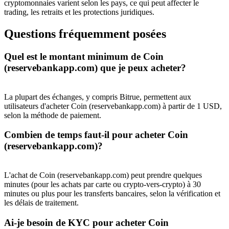
cryptomonnaies varient selon les pays, ce qui peut affecter le
trading, les retraits et les protections juridiques.
BTC Welcome Rewards
Questions fréquemment posées
Deposit & Trade BTC to Share 25000 USDT prize pool!
Quel est le montant minimum de Coin
(reservebankapp.com) que je peux acheter?
Deposit CASHCAT & Win
La plupart des échanges, y compris Bitrue, permettent aux
Share 500000 CASHCAT prize pool
utilisateurs d'acheter Coin (reservebankapp.com) à partir de 1 USD,
selon la méthode de paiement.
Combien de temps faut-il pour acheter Coin
(reservebankapp.com)?
Exclusive for BitMart Users
Register & Trade to Win 500,000 USDT
L'achat de Coin (reservebankapp.com) peut prendre quelques
minutes (pour les achats par carte ou crypto-vers-crypto) à 30
minutes ou plus pour les transferts bancaires, selon la vérification et
les délais de traitement.
Precious Metals Trading Carnival
Ai-je besoin de KYC pour acheter Coin
Trade Gold & Silver · 33,333 USDT Bonus