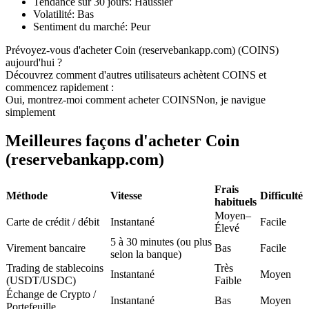
Tendance sur 30 jours
:
Haussier
Volatilité
:
Bas
Futures USDC
Sentiment du marché
:
Peur
Futures utilisant l'USDC comme garantie
Prévoyez-vous d'acheter Coin (reservebankapp.com) (COINS)
aujourd'hui ?
Découvrez comment d'autres utilisateurs achètent COINS et
commencez rapidement :
Oui, montrez-moi comment acheter COINS
Non, je navigue
simplement
Meilleures façons d'acheter Coin
(reservebankapp.com)
Copie de Trading
Frais
Méthode
Vitesse
Difficulté
habituels
Rejoignez les meilleurs traders
Moyen–
Carte de crédit / débit
Instantané
Facile
Élevé
5 à 30 minutes (ou plus
Virement bancaire
Bas
Facile
selon la banque)
Trading de stablecoins
Très
Instantané
Moyen
(USDT/USDC)
Faible
Échange de Crypto /
Instantané
Bas
Moyen
Portefeuille