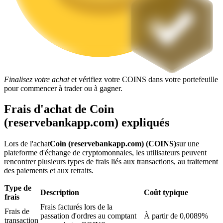
Blocages BTR
Finalisez votre achat
et vérifiez votre COINS dans votre portefeuille
Des investissements exclusifs pour les détenteurs de BTR
pour commencer à trader ou à gagner.
Frais d'achat de Coin
(reservebankapp.com) expliqués
Lors de l'achat
Coin (reservebankapp.com) (COINS)
sur une
plateforme d'échange de cryptomonnaies, les utilisateurs peuvent
rencontrer plusieurs types de frais liés aux transactions, au traitement
des paiements et aux retraits.
Prêts
Type de
Description
Coût typique
frais
Service d'emprunt adossé à des cryptomonnaies
Frais facturés lors de la
Frais de
passation d'ordres au comptant
À partir de 0,0089%
transaction