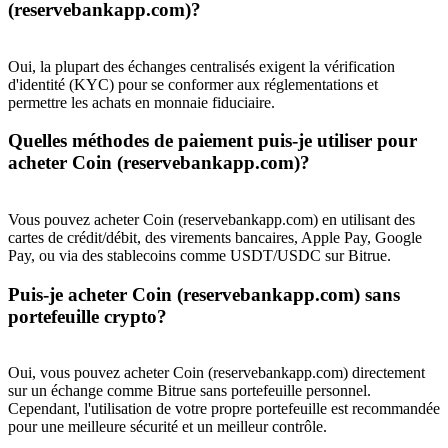
(reservebankapp.com)?
Oui, la plupart des échanges centralisés exigent la vérification
USDT New User Exclusive 10% APR
d'identité (KYC) pour se conformer aux réglementations et
permettre les achats en monnaie fiduciaire.
USDT Flexible Staking | Daily Rewards
Quelles méthodes de paiement puis-je utiliser pour
acheter Coin (reservebankapp.com)?
BTC New User Exclusive: 6.5% APR
Vous pouvez acheter Coin (reservebankapp.com) en utilisant des
BTC Flexible Staking | Daily Rewards
cartes de crédit/débit, des virements bancaires, Apple Pay, Google
Pay, ou via des stablecoins comme USDT/USDC sur Bitrue.
Puis-je acheter Coin (reservebankapp.com) sans
portefeuille crypto?
Oui, vous pouvez acheter Coin (reservebankapp.com) directement
sur un échange comme Bitrue sans portefeuille personnel.
Cependant, l'utilisation de votre propre portefeuille est recommandée
pour une meilleure sécurité et un meilleur contrôle.
Plus d'événements