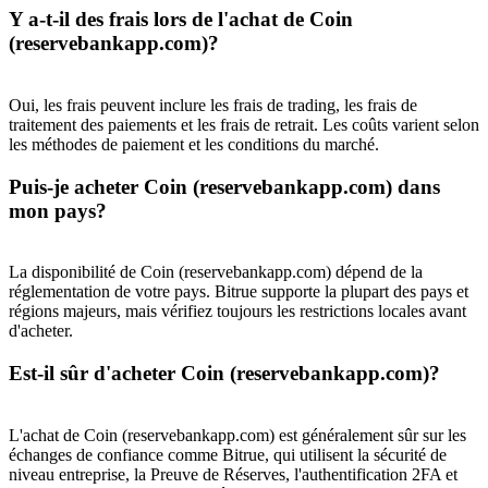
Y a-t-il des frais lors de l'achat de Coin
Gagnez des prix et des récompenses exclusives
(reservebankapp.com)?
Se connecter
S'inscrire
Oui, les frais peuvent inclure les frais de trading, les frais de
traitement des paiements et les frais de retrait. Les coûts varient selon
les méthodes de paiement et les conditions du marché.
Puis-je acheter Coin (reservebankapp.com) dans
mon pays?
Se connecter
S'inscrire
La disponibilité de Coin (reservebankapp.com) dépend de la
réglementation de votre pays. Bitrue supporte la plupart des pays et
régions majeurs, mais vérifiez toujours les restrictions locales avant
d'acheter.
Est-il sûr d'acheter Coin (reservebankapp.com)?
L'achat de Coin (reservebankapp.com) est généralement sûr sur les
échanges de confiance comme Bitrue, qui utilisent la sécurité de
Centre de
niveau entreprise, la Preuve de Réserves, l'authentification 2FA et
récompenses