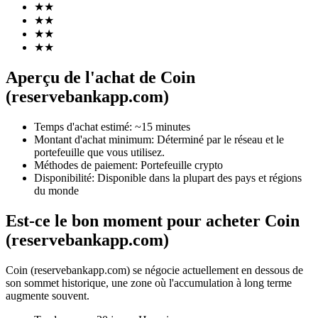
★
★
★
★
★
★
★
★
Aperçu de l'achat de Coin
Futures COIN-M
(reservebankapp.com)
Contrats à terme sur crypto-monnaie
Temps d'achat estimé
:
~15 minutes
Montant d'achat minimum
:
Déterminé par le réseau et le
portefeuille que vous utilisez.
TradFi
Méthodes de paiement
:
Portefeuille crypto
Produits dérivés sur actions, forex, métaux précieux et matières
Disponibilité
:
Disponible dans la plupart des pays et régions
premières
du monde
Est-ce le bon moment pour acheter Coin
(reservebankapp.com)
Coin (reservebankapp.com) se négocie actuellement en dessous de
son sommet historique, une zone où l'accumulation à long terme
augmente souvent.