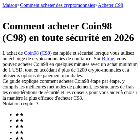
Maison
>
Comment acheter des cryptomonnaies
>
Acheter C98
Comment acheter Coin98
(C98) en toute sécurité en 2026
Contrats à terme
L'achat de
Coin98 (C98)
est rapide et sécurisé lorsque vous utilisez
un échange de crypto-monnaies de confiance. Sur
Bitrue
, vous
pouvez acheter Coin98 en quelques minutes avec un achat minimum
de 1 USD, tout en accédant à plus de 1200 crypto-monnaies et à
plusieurs options de paiement mondiales.
Ce guide explique comment acheter Coin98 étape par étape, y
compris les meilleures méthodes de paiement, les structures de frais,
les considérations de sécurité et les conseils pour vous aider à choisir
la manière la plus efficace d'acheter C98.
Futures USDT
Notation crypto
3
Futures utilisant l'USDT comme garantie
★
★
★
★
★
★
★
★
★
★