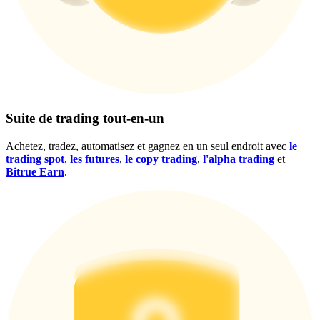
Gagnez des prix et des récompenses exclusives
Se connecter
S'inscrire
Suite de trading tout-en-un
Achetez, tradez, automatisez et gagnez en un seul endroit avec
le
trading spot
,
les futures
,
le copy trading
,
l'alpha trading
et
Bitrue Earn
.
Se connecter
S'inscrire
Centre de
récompenses