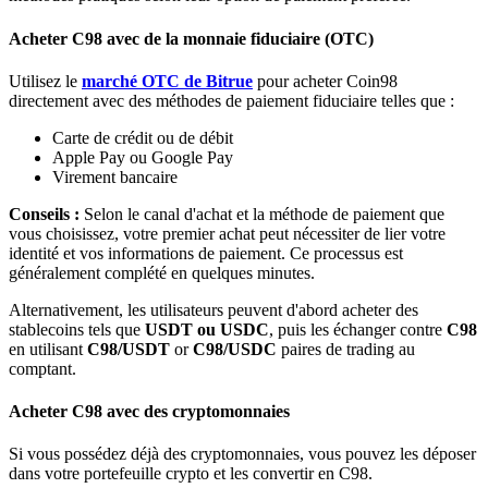
Bitrue
AI
Acheter C98 avec de la monnaie fiduciaire (OTC)
Utilisez le
marché OTC de Bitrue
pour acheter Coin98
directement avec des méthodes de paiement fiduciaire telles que :
Carte de crédit ou de débit
Apple Pay ou Google Pay
Virement bancaire
Partenaires Bitrue
Conseils :
Selon le canal d'achat et la méthode de paiement que
vous choisissez, votre premier achat peut nécessiter de lier votre
identité et vos informations de paiement. Ce processus est
généralement complété en quelques minutes.
Alternativement, les utilisateurs peuvent d'abord acheter des
stablecoins tels que
USDT ou USDC
, puis les échanger contre
C98
en utilisant
C98/USDT
or
C98/USDC
paires de trading au
comptant.
Acheter C98 avec des cryptomonnaies
Affiliés Bitrue
Si vous possédez déjà des cryptomonnaies, vous pouvez les déposer
Jusqu'à 65 % de commissions !
dans votre portefeuille crypto et les convertir en C98.