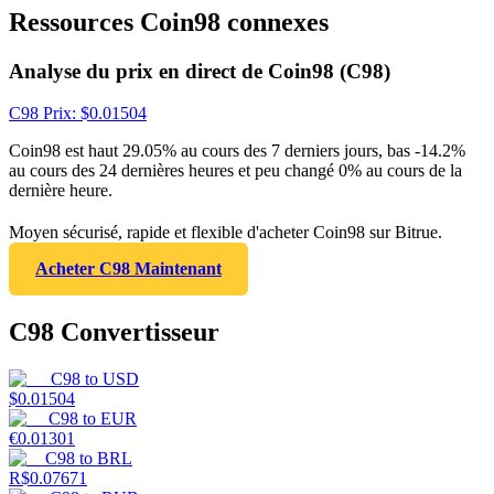
Ressources Coin98 connexes
Analyse du prix en direct de Coin98 (C98)
C98
Prix
: $
0.01504
Coin98 est haut 29.05% au cours des 7 derniers jours, bas -14.2%
au cours des 24 dernières heures et peu changé 0% au cours de la
dernière heure.
Moyen sécurisé, rapide et flexible d'acheter Coin98 sur Bitrue.
Acheter C98 Maintenant
C98 Convertisseur
C98
to
USD
$
0.01504
C98
to
EUR
€
0.01301
C98
to
BRL
R$
0.07671