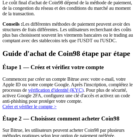
Le coût final d'achat de Coin98 dépend de la méthode de paiement,
de la congestion du réseau et des conditions du marché au moment
de la transaction.
Conseils :
Les différentes méthodes de paiement peuvent avoir des
structures de frais différentes. Les utilisateurs recherchant des coûts
plus bas choisissent souvent les virements bancaires ou le trading au
comptant avec des stablecoins tels que l'USDT ou l'USDC.
Investissement automobile
Guide d'achat de Coin98 étape par étape
Obtenez des bénéfices à long terme et des intérêts flexibles
Étape
1 —
Créez et vérifiez votre compte
Commencez par créer un compte Bitrue avec votre e-mail, votre
Apple ID ou votre compte Google. Après l'inscription, complétez le
processus de
vérification d'identité (KYC)
. Pour plus de sécurité,
activez Google 2FA, configurez une clé d'accès et activez un code
anti-phishing pour protéger votre compte.
Créer et vérifier le compte
>
Étape
2 —
Choisissez comment acheter Coin98
Apprenez le Staking
Sur Bitrue, les utilisateurs peuvent acheter Coin98 par plusieurs
Découvrez comment gagner un revenu passif
méthodes pratiques selon leur option de paiement préférée.