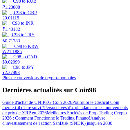
C98
to
RUB
₽
1.23808
C98
to
GBP
£
0.01115
C98
to
INR
₹
1.43182
C98
to
TRY
₺
0.71783
C98
to
KRW
₩
21.1885
C98
to
CAD
$
0.02099
C98
to
JPY
¥
2.37493
Plus de conversions de crypto-monnaies
Dernières actualités sur Coin98
Guide d'achat de UNIPEG Coin 2026
Pourquoi le Cashcat Coin
mérite-t-il d'être suivi ?
Perspectives d'xrpl_adam sur les mouvements
de prix de XRP en 2026
Meilleures Sociétés de Prop Trading Crypto
2026 : Comment Fonctionne le Trading Financé
Analyse
d'investissement de l'action SanDisk (SNDK) jusqu'en 2030