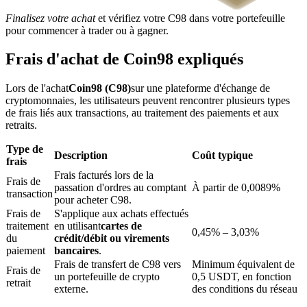
Finalisez votre achat
et vérifiez votre C98 dans votre portefeuille
pour commencer à trader ou à gagner.
Frais d'achat de Coin98 expliqués
Lors de l'achat
Coin98 (C98)
sur une plateforme d'échange de
Blocages BTR
cryptomonnaies, les utilisateurs peuvent rencontrer plusieurs types
de frais liés aux transactions, au traitement des paiements et aux
Des investissements exclusifs pour les détenteurs de BTR
retraits.
Type de
Description
Coût typique
frais
Frais facturés lors de la
Frais de
passation d'ordres au comptant
À partir de 0,0089%
transaction
pour acheter C98.
Frais de
S'applique aux achats effectués
traitement
en utilisant
cartes de
0,45% – 3,03%
du
crédit/débit ou virements
paiement
bancaires
.
Prêts
Frais de transfert de C98 vers
Minimum équivalent de
Frais de
un portefeuille de crypto
0,5 USDT, en fonction
Service d'emprunt adossé à des cryptomonnaies
retrait
externe.
des conditions du réseau