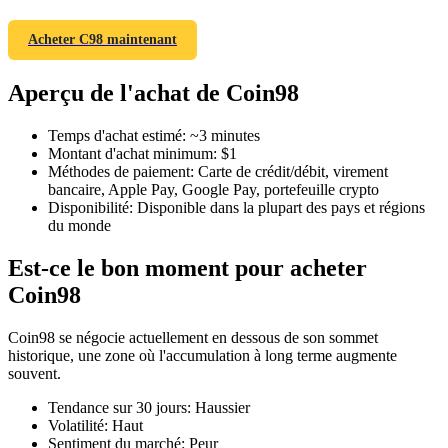
Acheter C98 maintenant
Aperçu de l'achat de Coin98
Futures COIN-M
Temps d'achat estimé
:
~3 minutes
Contrats à terme sur crypto-monnaie
Montant d'achat minimum
:
$1
Méthodes de paiement
:
Carte de crédit/débit, virement
bancaire, Apple Pay, Google Pay, portefeuille crypto
Disponibilité
:
Disponible dans la plupart des pays et régions
TradFi
du monde
Produits dérivés sur actions, forex, métaux précieux et matières
Est-ce le bon moment pour acheter
premières
Coin98
Coin98 se négocie actuellement en dessous de son sommet
historique, une zone où l'accumulation à long terme augmente
souvent.
Tendance sur 30 jours
:
Haussier
Volatilité
:
Haut
Sentiment du marché
:
Peur