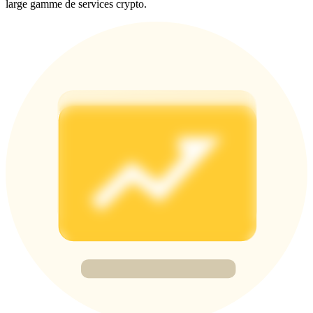
large gamme de services crypto.
BTC Welcome Rewards
Deposit & Trade BTC to Share 25000 USDT prize pool!
Deposit CASHCAT & Win
Share 500000 CASHCAT prize pool
Exclusive for BitMart Users
Register & Trade to Win 500,000 USDT
Precious Metals Trading Carnival
Trade Gold & Silver · 33,333 USDT Bonus