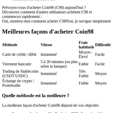
Futures USDC
Prévoyez-vous d'acheter Coin98 (C98) aujourd'hui ?
Découvrez comment d'autres utilisateurs achètent C98 et
Futures utilisant l'USDC comme garantie
commencez rapidement :
Oui, montrez-moi comment acheter C98
Non, je navigue simplement
Meilleures façons d'acheter Coin98
Frais
Méthode
Vitesse
Difficulté
habituels
Moyen–
Carte de crédit / débit
Instantané
Facile
Élevé
5 à 30 minutes (ou plus
Virement bancaire
Faible
Facile
Copie de Trading
selon la banque)
Trading de Stablecoins
Très
Instantané
Moyen
Rejoignez les meilleurs traders
(USDT/USDC)
Faible
Échange de crypto /
Instantané
Faible
Moyen
Portefeuille
Quelle méthode est la meilleure ?
La meilleure façon d'acheter Coin98 dépend de vos objectifs: