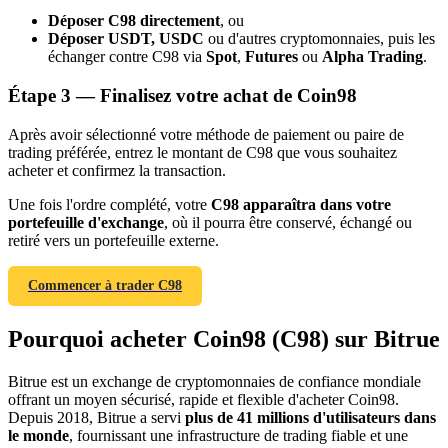
Déposer C98 directement
, ou
Déposer USDT, USDC
ou d'autres cryptomonnaies, puis les
échanger contre C98 via
Spot
,
Futures
ou
Alpha Trading
.
Étape
3 —
Finalisez votre achat de Coin98
Après avoir sélectionné votre méthode de paiement ou paire de
trading préférée, entrez le montant de C98 que vous souhaitez
acheter et confirmez la transaction.
Parrainage
Une fois l'ordre complété, votre
C98 apparaîtra dans votre
Invitez un ami pour recevoir des récompenses en espèces
portefeuille d'exchange
, où il pourra être conservé, échangé ou
retiré vers un portefeuille externe.
BTC Welcome Rewards
Commencer à trader C98
Pourquoi acheter Coin98 (C98) sur Bitrue
Bitrue est un exchange de cryptomonnaies de confiance mondiale
offrant un moyen sécurisé, rapide et flexible d'acheter Coin98.
Depuis 2018, Bitrue a servi
plus de 41 millions d'utilisateurs dans
le monde
, fournissant une infrastructure de trading fiable et une