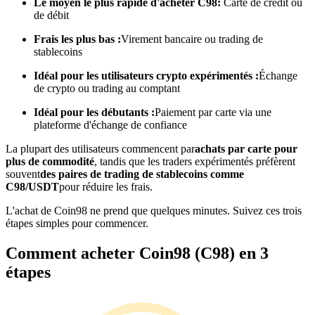
Le moyen le plus rapide d'acheter C98:
Carte de crédit ou
de débit
Devenez un trader de copie
Frais les plus bas :
Virement bancaire ou trading de
stablecoins
Profitez du partage des bénéfices et des commissions de copy
trading
Idéal pour les utilisateurs crypto expérimentés :
Échange
de crypto ou trading au comptant
Idéal pour les débutants :
Paiement par carte via une
plateforme d'échange de confiance
La plupart des utilisateurs commencent par
achats par carte pour
plus de commodité
, tandis que les traders expérimentés préfèrent
souvent
des paires de trading de stablecoins comme
C98/USDT
pour réduire les frais.
L'achat de Coin98 ne prend que quelques minutes. Suivez ces trois
Information
étapes simples pour commencer.
Analyse de mégadonnées, y compris des informations
Comment acheter Coin98 (C98) en 3
commerciales, etc.
étapes