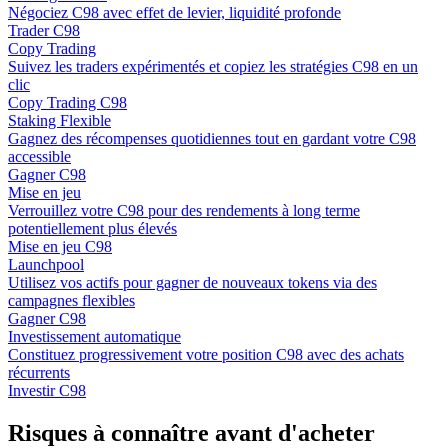
Négociez C98 avec effet de levier, liquidité profonde
Trader C98
Copy Trading
Suivez les traders expérimentés et copiez les stratégies C98 en un
clic
Copy Trading C98
Staking Flexible
Gagnez des récompenses quotidiennes tout en gardant votre C98
accessible
Gagner C98
Mise en jeu
Verrouillez votre C98 pour des rendements à long terme
potentiellement plus élevés
Mise en jeu C98
Launchpool
Utilisez vos actifs pour gagner de nouveaux tokens via des
campagnes flexibles
Gagner C98
Investissement automatique
Constituez progressivement votre position C98 avec des achats
récurrents
Investir C98
Risques à connaître avant d'acheter