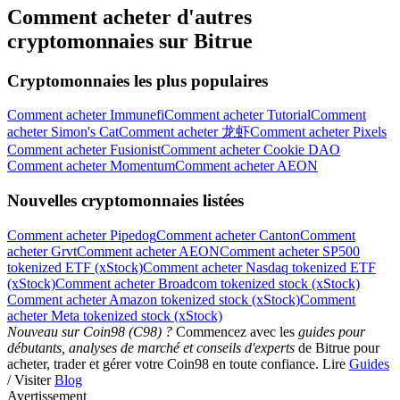
Comment acheter d'autres
cryptomonnaies sur Bitrue
Cryptomonnaies les plus populaires
Comment acheter Immunefi
Comment acheter Tutorial
Comment
acheter Simon's Cat
Comment acheter 龙虾
Comment acheter Pixels
Comment acheter Fusionist
Comment acheter Cookie DAO
Comment acheter Momentum
Comment acheter AEON
Nouvelles cryptomonnaies listées
Comment acheter Pipedog
Comment acheter Canton
Comment
acheter Grvt
Comment acheter AEON
Comment acheter SP500
tokenized ETF (xStock)
Comment acheter Nasdaq tokenized ETF
(xStock)
Comment acheter Broadcom tokenized stock (xStock)
Comment acheter Amazon tokenized stock (xStock)
Comment
acheter Meta tokenized stock (xStock)
Nouveau sur Coin98 (C98) ?
Commencez avec les
guides pour
débutants, analyses de marché et conseils d'experts
de Bitrue pour
acheter, trader et gérer votre Coin98 en toute confiance. Lire
Guides
/ Visiter
Blog
Avertissement