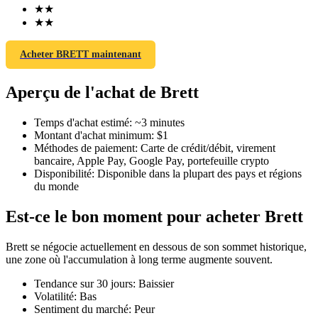
★
★
★
★
Acheter BRETT maintenant
Futures COIN-M
Aperçu de l'achat de Brett
Contrats à terme sur crypto-monnaie
Temps d'achat estimé
:
~3 minutes
Montant d'achat minimum
:
$1
Méthodes de paiement
:
Carte de crédit/débit, virement
TradFi
bancaire, Apple Pay, Google Pay, portefeuille crypto
Disponibilité
:
Disponible dans la plupart des pays et régions
Produits dérivés sur actions, forex, métaux précieux et matières
du monde
premières
Est-ce le bon moment pour acheter Brett
Brett se négocie actuellement en dessous de son sommet historique,
une zone où l'accumulation à long terme augmente souvent.
Tendance sur 30 jours
:
Baissier
Volatilité
:
Bas
Sentiment du marché
:
Peur