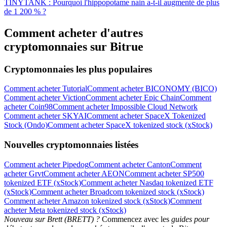
TINYTANK : Pourquoi l'hippopotame nain a-t-il augmenté de plus
de 1 200 % ?
Comment acheter d'autres
cryptomonnaies sur Bitrue
Cryptomonnaies les plus populaires
Comment acheter Tutorial
Comment acheter BICONOMY (BICO)
Comment acheter Viction
Comment acheter Epic Chain
Comment
acheter Coin98
Comment acheter Impossible Cloud Network
Comment acheter SKYAI
Comment acheter SpaceX Tokenized
Stock (Ondo)
Comment acheter SpaceX tokenized stock (xStock)
Nouvelles cryptomonnaies listées
Comment acheter Pipedog
Comment acheter Canton
Comment
acheter Grvt
Comment acheter AEON
Comment acheter SP500
tokenized ETF (xStock)
Comment acheter Nasdaq tokenized ETF
(xStock)
Comment acheter Broadcom tokenized stock (xStock)
Comment acheter Amazon tokenized stock (xStock)
Comment
acheter Meta tokenized stock (xStock)
Nouveau sur Brett (BRETT) ?
Commencez avec les
guides pour