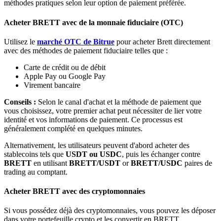
méthodes pratiques selon leur option de paiement préférée.
Bitrue
AI
Acheter BRETT avec de la monnaie fiduciaire (OTC)
Utilisez le
marché OTC de Bitrue
pour acheter Brett directement
avec des méthodes de paiement fiduciaire telles que :
Carte de crédit ou de débit
Apple Pay ou Google Pay
Virement bancaire
Partenaires Bitrue
Conseils :
Selon le canal d'achat et la méthode de paiement que
vous choisissez, votre premier achat peut nécessiter de lier votre
identité et vos informations de paiement. Ce processus est
généralement complété en quelques minutes.
Alternativement, les utilisateurs peuvent d'abord acheter des
stablecoins tels que
USDT ou USDC
, puis les échanger contre
BRETT
en utilisant
BRETT/USDT
or
BRETT/USDC
paires de
trading au comptant.
Acheter BRETT avec des cryptomonnaies
Affiliés Bitrue
Si vous possédez déjà des cryptomonnaies, vous pouvez les déposer
Jusqu'à 65 % de commissions !
dans votre portefeuille crypto et les convertir en BRETT.