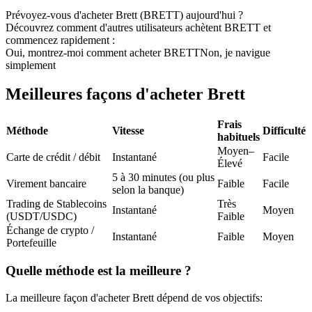
Prévoyez-vous d'acheter Brett (BRETT) aujourd'hui ?
Futures USDC
Découvrez comment d'autres utilisateurs achètent BRETT et
commencez rapidement :
Futures utilisant l'USDC comme garantie
Oui, montrez-moi comment acheter BRETT
Non, je navigue
simplement
Meilleures façons d'acheter Brett
Frais
Méthode
Vitesse
Difficulté
habituels
Moyen–
Carte de crédit / débit
Instantané
Facile
Élevé
5 à 30 minutes (ou plus
Copie de Trading
Virement bancaire
Faible
Facile
selon la banque)
Trading de Stablecoins
Très
Rejoignez les meilleurs traders
Instantané
Moyen
(USDT/USDC)
Faible
Échange de crypto /
Instantané
Faible
Moyen
Portefeuille
Quelle méthode est la meilleure ?
La meilleure façon d'acheter Brett dépend de vos objectifs: