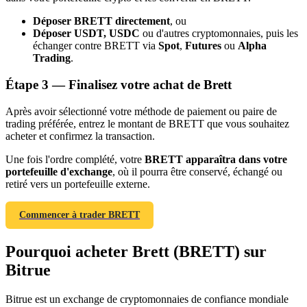
Déposer BRETT directement
, ou
Déposer USDT, USDC
ou d'autres cryptomonnaies, puis les
échanger contre BRETT via
Spot
,
Futures
ou
Alpha
Trading
.
Étape
3 —
Finalisez votre achat de Brett
Après avoir sélectionné votre méthode de paiement ou paire de
trading préférée, entrez le montant de BRETT que vous souhaitez
Parrainage
acheter et confirmez la transaction.
Invitez un ami pour recevoir des récompenses en espèces
Une fois l'ordre complété, votre
BRETT apparaîtra dans votre
portefeuille d'exchange
, où il pourra être conservé, échangé ou
BTC Welcome Rewards
retiré vers un portefeuille externe.
Commencer à trader BRETT
Pourquoi acheter Brett (BRETT) sur
Bitrue
Bitrue est un exchange de cryptomonnaies de confiance mondiale