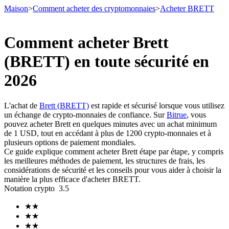
Maison
>
Comment acheter des cryptomonnaies
>
Acheter BRETT
Comment acheter Brett
(BRETT) en toute sécurité en
Contrats à terme
2026
L'achat de
Brett (BRETT)
est rapide et sécurisé lorsque vous utilisez
un échange de crypto-monnaies de confiance. Sur
Bitrue
, vous
pouvez acheter Brett en quelques minutes avec un achat minimum
de 1 USD, tout en accédant à plus de 1200 crypto-monnaies et à
plusieurs options de paiement mondiales.
Ce guide explique comment acheter Brett étape par étape, y compris
les meilleures méthodes de paiement, les structures de frais, les
Futures USDT
considérations de sécurité et les conseils pour vous aider à choisir la
manière la plus efficace d'acheter BRETT.
Futures utilisant l'USDT comme garantie
Notation crypto
3.5
★
★
★
★
★
★