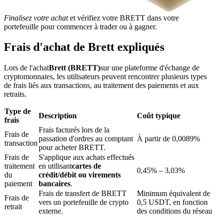
Finalisez votre achat
et vérifiez votre BRETT dans votre
portefeuille pour commencer à trader ou à gagner.
Frais d'achat de Brett expliqués
Blocages BTR
Lors de l'achat
Brett (BRETT)
sur une plateforme d'échange de
cryptomonnaies, les utilisateurs peuvent rencontrer plusieurs types
Des investissements exclusifs pour les détenteurs de BTR
de frais liés aux transactions, au traitement des paiements et aux
retraits.
Type de
Description
Coût typique
frais
Frais facturés lors de la
Frais de
passation d'ordres au comptant
À partir de 0,0089%
transaction
pour acheter BRETT.
Frais de
S'applique aux achats effectués
traitement
en utilisant
cartes de
0,45% – 3,03%
du
crédit/débit ou virements
Prêts
paiement
bancaires
.
Frais de transfert de BRETT
Minimum équivalent de
Frais de
Service d'emprunt adossé à des cryptomonnaies
vers un portefeuille de crypto
0,5 USDT, en fonction
retrait
externe.
des conditions du réseau