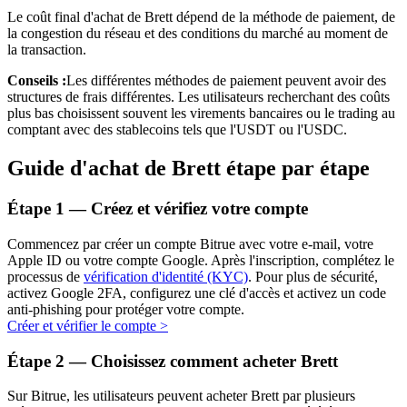
Le coût final d'achat de Brett dépend de la méthode de paiement, de
la congestion du réseau et des conditions du marché au moment de
la transaction.
Conseils :
Les différentes méthodes de paiement peuvent avoir des
structures de frais différentes. Les utilisateurs recherchant des coûts
plus bas choisissent souvent les virements bancaires ou le trading au
comptant avec des stablecoins tels que l'USDT ou l'USDC.
Investissement automobile
Guide d'achat de Brett étape par étape
Obtenez des bénéfices à long terme et des intérêts flexibles
Étape
1 —
Créez et vérifiez votre compte
Commencez par créer un compte Bitrue avec votre e-mail, votre
Apple ID ou votre compte Google. Après l'inscription, complétez le
processus de
vérification d'identité (KYC)
. Pour plus de sécurité,
activez Google 2FA, configurez une clé d'accès et activez un code
anti-phishing pour protéger votre compte.
Créer et vérifier le compte
>
Étape
2 —
Choisissez comment acheter Brett
Apprenez le Staking
Découvrez comment gagner un revenu passif
Sur Bitrue, les utilisateurs peuvent acheter Brett par plusieurs