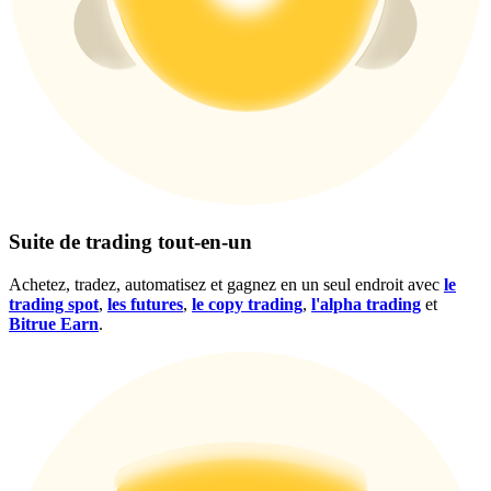
Gagnez des prix et des récompenses exclusives
Se connecter
S'inscrire
Suite de trading tout-en-un
Se connecter
S'inscrire
Achetez, tradez, automatisez et gagnez en un seul endroit avec
le
trading spot
,
les futures
,
le copy trading
,
l'alpha trading
et
Bitrue Earn
.
Centre de
récompenses