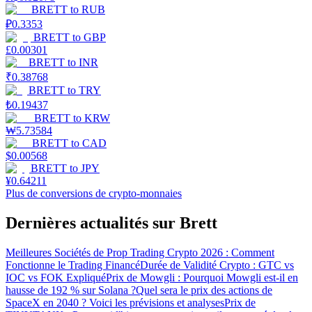
BRETT
to
RUB
₽
0.3353
BRETT
to
GBP
£
0.00301
BRETT
to
INR
₹
0.38768
BRETT
to
TRY
₺
0.19437
BRETT
to
KRW
₩
5.73584
BRETT
to
CAD
$
0.00568
BRETT
to
JPY
¥
0.64211
Plus de conversions de crypto-monnaies
Dernières actualités sur Brett
Meilleures Sociétés de Prop Trading Crypto 2026 : Comment
Fonctionne le Trading Financé
Durée de Validité Crypto : GTC vs
IOC vs FOK Expliqué
Prix de Mowgli : Pourquoi Mowgli est-il en
hausse de 192 % sur Solana ?
Quel sera le prix des actions de
SpaceX en 2040 ? Voici les prévisions et analyses
Prix de