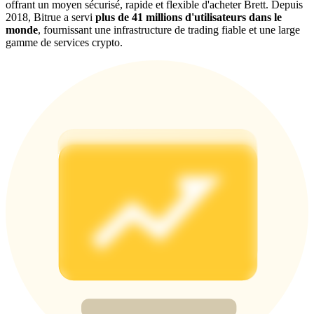
offrant un moyen sécurisé, rapide et flexible d'acheter Brett. Depuis
2018, Bitrue a servi
plus de 41 millions d'utilisateurs dans le
monde
, fournissant une infrastructure de trading fiable et une large
BTC Welcome Rewards
gamme de services crypto.
Deposit & Trade BTC to Share 25000 USDT prize pool!
Deposit CASHCAT & Win
Share 500000 CASHCAT prize pool
Exclusive for BitMart Users
Register & Trade to Win 500,000 USDT
Precious Metals Trading Carnival
Trade Gold & Silver · 33,333 USDT Bonus