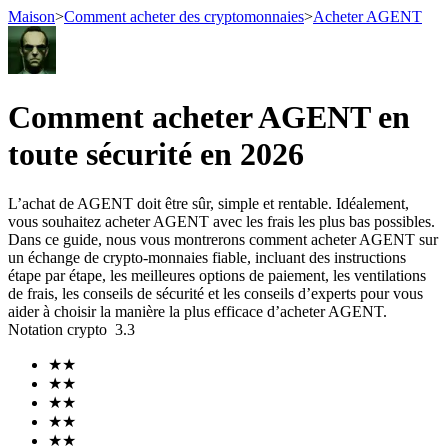
Maison
>
Comment acheter des cryptomonnaies
>
Acheter AGENT
Comment acheter AGENT en
Contrats à terme
toute sécurité en 2026
L’achat de AGENT doit être sûr, simple et rentable. Idéalement,
vous souhaitez acheter AGENT avec les frais les plus bas possibles.
Dans ce guide, nous vous montrerons comment acheter AGENT sur
un échange de crypto-monnaies fiable, incluant des instructions
étape par étape, les meilleures options de paiement, les ventilations
de frais, les conseils de sécurité et les conseils d’experts pour vous
aider à choisir la manière la plus efficace d’acheter AGENT.
Futures USDT
Notation crypto
3.3
Futures utilisant l'USDT comme garantie
★
★
★
★
★
★
★
★
★
★