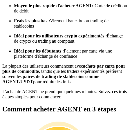
Moyen le plus rapide d'acheter AGENT:
Carte de crédit ou
de débit
Devenez un trader de copie
Frais les plus bas :
Virement bancaire ou trading de
Profitez du partage des bénéfices et des commissions de copy
stablecoins
trading
Idéal pour les utilisateurs crypto expérimentés :
Échange
de crypto ou trading au comptant
Idéal pour les débutants :
Paiement par carte via une
plateforme d'échange de confiance
La plupart des utilisateurs commencent avec
achats par carte pour
plus de commodité
, tandis que les traders expérimentés préfèrent
souvent
les paires de trading de stablecoins comme
AGENT/USDT
pour réduire les frais.
Information
L'achat de AGENT ne prend que quelques minutes. Suivez ces trois
étapes simples pour commencer.
Analyse de mégadonnées, y compris des informations
commerciales, etc.
Comment acheter AGENT en 3 étapes