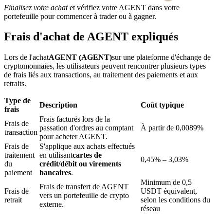
Finalisez votre achat
et vérifiez votre AGENT dans votre
portefeuille pour commencer à trader ou à gagner.
Frais d'achat de AGENT expliqués
Lors de l'achat
AGENT (AGENT)
sur une plateforme d'échange de
Blocages BTR
cryptomonnaies, les utilisateurs peuvent rencontrer plusieurs types
de frais liés aux transactions, au traitement des paiements et aux
Des investissements exclusifs pour les détenteurs de BTR
retraits.
Type de
Description
Coût typique
frais
Frais facturés lors de la
Frais de
passation d'ordres au comptant
À partir de 0,0089%
transaction
pour acheter AGENT.
Frais de
S'applique aux achats effectués
traitement
en utilisant
cartes de
0,45% – 3,03%
du
crédit/débit ou virements
paiement
bancaires
.
Prêts
Minimum de 0,5
Frais de transfert de AGENT
Frais de
USDT équivalent,
vers un portefeuille de crypto
Service d'emprunt adossé à des cryptomonnaies
retrait
selon les conditions du
externe.
réseau