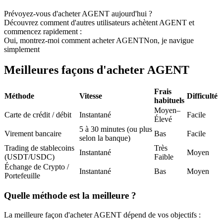
Futures USDC
Prévoyez-vous d'acheter AGENT aujourd'hui ?
Découvrez comment d'autres utilisateurs achètent AGENT et
Futures utilisant l'USDC comme garantie
commencez rapidement :
Oui, montrez-moi comment acheter AGENT
Non, je navigue
simplement
Meilleures façons d'acheter AGENT
Frais
Méthode
Vitesse
Difficulté
habituels
Moyen–
Carte de crédit / débit
Instantané
Facile
Élevé
5 à 30 minutes (ou plus
Copie de Trading
Virement bancaire
Bas
Facile
selon la banque)
Rejoignez les meilleurs traders
Trading de stablecoins
Très
Instantané
Moyen
(USDT/USDC)
Faible
Échange de Crypto /
Instantané
Bas
Moyen
Portefeuille
Quelle méthode est la meilleure ?
La meilleure façon d'acheter AGENT dépend de vos objectifs :