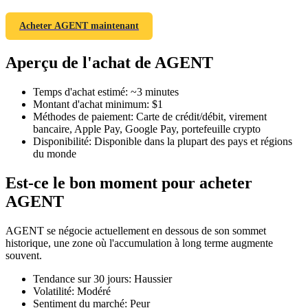
Acheter AGENT maintenant
Aperçu de l'achat de AGENT
Futures COIN-M
Temps d'achat estimé
:
~3 minutes
Contrats à terme sur crypto-monnaie
Montant d'achat minimum
:
$1
Méthodes de paiement
:
Carte de crédit/débit, virement
bancaire, Apple Pay, Google Pay, portefeuille crypto
Disponibilité
:
Disponible dans la plupart des pays et régions
TradFi
du monde
Produits dérivés sur actions, forex, métaux précieux et matières
Est-ce le bon moment pour acheter
premières
AGENT
AGENT se négocie actuellement en dessous de son sommet
historique, une zone où l'accumulation à long terme augmente
souvent.
Tendance sur 30 jours
:
Haussier
Volatilité
:
Modéré
Sentiment du marché
:
Peur