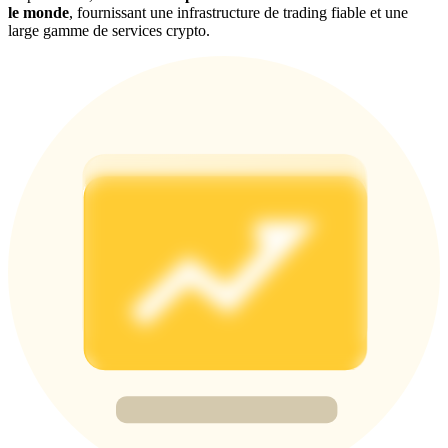
le monde
, fournissant une infrastructure de trading fiable et une
large gamme de services crypto.
Deposit CASHCAT & Win
Share 500000 CASHCAT prize pool
Exclusive for BitMart Users
Register & Trade to Win 500,000 USDT
Precious Metals Trading Carnival
Trade Gold & Silver · 33,333 USDT Bonus
USDT New User Exclusive 10% APR
USDT Flexible Staking | Daily Rewards