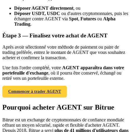
Déposer AGENT directement
, ou
Déposer USDT, USDC
ou d'autres cryptomonnaies, puis les
échanger contre AGENT via
Spot
,
Futures
ou
Alpha
Trading
.
Étape
3 —
Finalisez votre achat de AGENT
Après avoir sélectionné votre méthode de paiement ou paire de
trading préférée, entrez le montant de AGENT que vous souhaitez
Parrainage
acheter et confirmez la transaction.
Invitez un ami pour recevoir des récompenses en espèces
Une fois l'ordre complété, votre
AGENT apparaîtra dans votre
portefeuille d'exchange
, où il pourra être conservé, échangé ou
Deposit CASHCAT & Win
retiré vers un portefeuille externe.
Commencer à trader AGENT
Pourquoi acheter AGENT sur Bitrue
Bitrue est un exchange de cryptomonnaies de confiance mondiale
offrant un moyen sécurisé, rapide et flexible d'acheter AGENT.
Depuis 2018, Bitrue a servi
plus de 41 millions d'utilisateurs dans