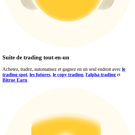
Gagnez des prix et des récompenses exclusives
Se connecter
S'inscrire
Suite de trading tout-en-un
Achetez, tradez, automatisez et gagnez en un seul endroit avec
le
trading spot
,
les futures
,
le copy trading
,
l'alpha trading
et
Se connecter
S'inscrire
Bitrue Earn
.
Centre de
récompenses