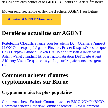
des 24 dernières heures et bas -0.03% au cours de la dernière heure.
Moyen sécurisé, rapide et flexible d'acheter AGENT sur Bitrue.
Acheter AGENT Maintenant
Dernières actualités sur AGENT
Portefeuille Cloudflare lancé pour les agents IA—Quel sera l'impact
?
LOX Coin expliqué Agentic Finance, Prix et Risques
Qu'est-ce que
Basis Crypto? Guide du token BASIS et du réseau AI
MetaMask
Agent Wallet : Trading IA pour l'automatisation DeFi
Carte Agent
Alchemy Visa : Ce que cela signifie pour les paiements des agents
IA
Comment acheter d'autres
cryptomonnaies sur Bitrue
Cryptomonnaies les plus populaires
Comment acheter Fusionist
Comment acheter BICONOMY (BICO)
Comment acheter Hashflow
Comment acheter SKYAI
Comment