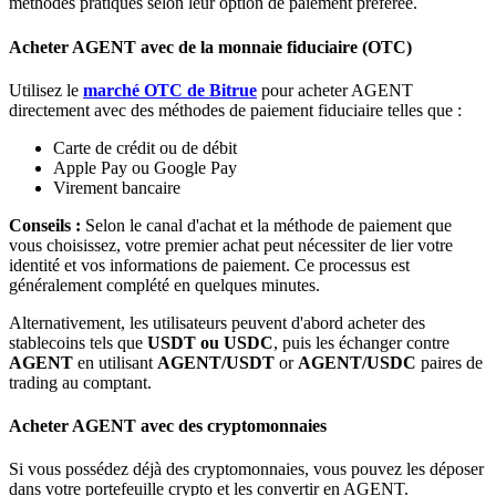
méthodes pratiques selon leur option de paiement préférée.
Bitrue
AI
Acheter AGENT avec de la monnaie fiduciaire (OTC)
Utilisez le
marché OTC de Bitrue
pour acheter AGENT
directement avec des méthodes de paiement fiduciaire telles que :
Carte de crédit ou de débit
Apple Pay ou Google Pay
Virement bancaire
Partenaires Bitrue
Conseils :
Selon le canal d'achat et la méthode de paiement que
vous choisissez, votre premier achat peut nécessiter de lier votre
identité et vos informations de paiement. Ce processus est
généralement complété en quelques minutes.
Alternativement, les utilisateurs peuvent d'abord acheter des
stablecoins tels que
USDT ou USDC
, puis les échanger contre
AGENT
en utilisant
AGENT/USDT
or
AGENT/USDC
paires de
trading au comptant.
Acheter AGENT avec des cryptomonnaies
Affiliés Bitrue
Si vous possédez déjà des cryptomonnaies, vous pouvez les déposer
Jusqu'à 65 % de commissions !
dans votre portefeuille crypto et les convertir en AGENT.