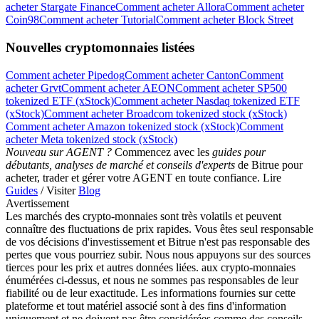
acheter Stargate Finance
Comment acheter Allora
Comment acheter
Coin98
Comment acheter Tutorial
Comment acheter Block Street
Nouvelles cryptomonnaies listées
Comment acheter Pipedog
Comment acheter Canton
Comment
acheter Grvt
Comment acheter AEON
Comment acheter SP500
tokenized ETF (xStock)
Comment acheter Nasdaq tokenized ETF
(xStock)
Comment acheter Broadcom tokenized stock (xStock)
Comment acheter Amazon tokenized stock (xStock)
Comment
acheter Meta tokenized stock (xStock)
Nouveau sur AGENT ?
Commencez avec les
guides pour
débutants, analyses de marché et conseils d'experts
de Bitrue pour
acheter, trader et gérer votre AGENT en toute confiance. Lire
Guides
/ Visiter
Blog
Avertissement
Les marchés des crypto-monnaies sont très volatils et peuvent
connaître des fluctuations de prix rapides. Vous êtes seul responsable
de vos décisions d'investissement et Bitrue n'est pas responsable des
pertes que vous pourriez subir. Nous nous appuyons sur des sources
tierces pour les prix et autres données liées. aux crypto-monnaies
énumérées ci-dessus, et nous ne sommes pas responsables de leur
fiabilité ou de leur exactitude. Les informations fournies sur cette
plateforme et tout matériel associé sont à des fins d'information
uniquement et ne doivent pas être considérées comme des conseils