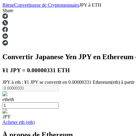
Bitrue
Convertisseur de Cryptomonnaies
JPY
à
ETH
Share
Contrats à terme
Convertir Japanese Yen
JPY
en Ethereum
¥1 JPY = 0.00000331 ETH
JPY à eth : ¥1 JPY se convertit en 0.00000331 Ethereum(eth) à parti
Futures USDT
eth
eth
Futures utilisant l'USDT comme garantie
JPY
Acheter
eth
(
eth
)
À propos de Ethereum