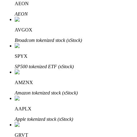
AEON
AEON
Blocages BTR
Des investissements exclusifs pour les détenteurs de BTR
AVGOX
Broadcom tokenized stock (xStock)
SPYX
SP500 tokenized ETF (xStock)
AMZNX
Prêts
Amazon tokenized stock (xStock)
Service d'emprunt adossé à des cryptomonnaies
AAPLX
Apple tokenized stock (xStock)
GRVT