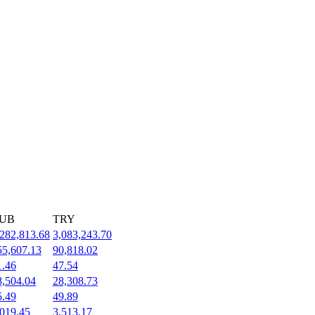
UB
TRY
,282,813.68
3,083,243.70
55,607.13
90,818.02
1.46
47.54
8,504.04
28,308.73
5.49
49.89
,019.45
3,513.17