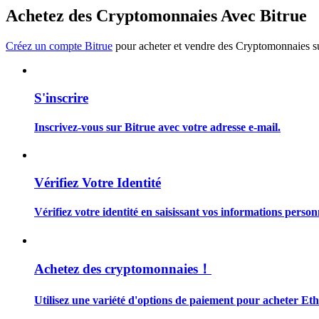
Devenez un trader de copie
Achetez des Cryptomonnaies Avec Bitrue
Profitez du partage des bénéfices et des commissions de copy t
Créez un compte Bitrue
pour acheter et vendre des Cryptomonnaies sur
S'inscrire
Inscrivez-vous sur Bitrue avec votre adresse e-mail.
Information
Vérifiez Votre Identité
Analyse de mégadonnées, y compris des informations commercia
Vérifiez votre identité en saisissant vos informations person
Achetez des cryptomonnaies！
Utilisez une variété d'options de paiement pour acheter Et