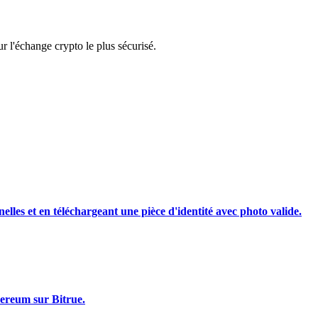
rading
 l'échange crypto le plus sécurisé.
les, etc.
nelles et en téléchargeant une pièce d'identité avec photo valide.
hereum sur Bitrue.