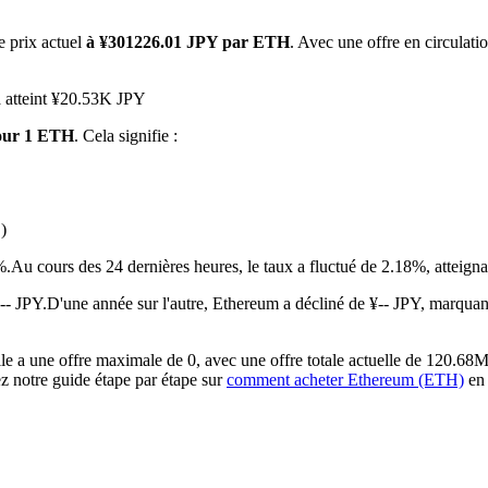
e prix actuel
à ¥301226.01 JPY par ETH
. Avec une offre en circulat
a atteint ¥20.53K JPY
pour 1 ETH
. Cela signifie :
)
 premières
%.
Au cours des 24 dernières heures, le taux a fluctué de 2.18%, atte
-- JPY.
D'une année sur l'autre, Ethereum a décliné de ¥-- JPY, marquan
 a une offre maximale de 0, avec une offre totale actuelle de 120.68M 
ez notre guide étape par étape sur
comment acheter Ethereum (ETH)
en 