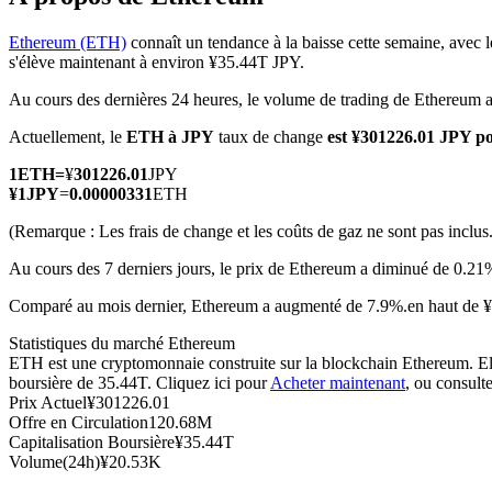
Ethereum (ETH)
connaît un tendance à la baisse cette semaine, avec l
s'élève maintenant à environ ¥35.44T JPY.
Au cours des dernières 24 heures, le volume de trading de Ethereum 
Futures COIN-M
Actuellement, le
ETH à JPY
taux de change
est ¥301226.01 JPY 
Contrats à terme sur crypto-monnaie
1
ETH
=
¥
301226.01
JPY
¥
1
JPY
=
0.00000331
ETH
TradFi
(Remarque : Les frais de change et les coûts de gaz ne sont pas inclus.
Produits dérivés sur actions, forex, métaux précieux et matières
Au cours des 7 derniers jours, le prix de Ethereum a diminué de 0.21
Comparé au mois dernier, Ethereum a augmenté de 7.9%.en haut de ¥
Statistiques du marché Ethereum
ETH est une cryptomonnaie construite sur la blockchain Ethereum. Elle
boursière de 35.44T. Cliquez ici pour
Acheter maintenant
, ou consult
Prix Actuel
¥
301226.01
Offre en Circulation
120.68M
Capitalisation Boursière
¥
35.44T
Volume(24h)
¥
20.53K
Futures USDC