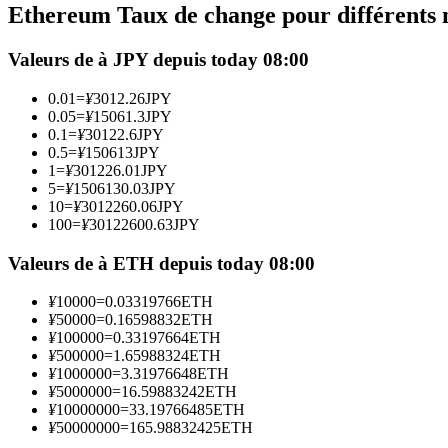
Ethereum Taux de change pour différents
Futures utilisant l'USDC comme garantie
Valeurs de à JPY depuis today 08:00
0.01
=
¥
3012.26
JPY
0.05
=
¥
15061.3
JPY
0.1
=
¥
30122.6
JPY
0.5
=
¥
150613
JPY
1
=
¥
301226.01
JPY
5
=
¥
1506130.03
JPY
10
=
¥
3012260.06
JPY
100
=
¥
30122600.63
JPY
Copie de Trading
Rejoignez les meilleurs traders
Valeurs de à ETH depuis today 08:00
¥
10000
=
0.03319766
ETH
¥
50000
=
0.16598832
ETH
¥
100000
=
0.33197664
ETH
¥
500000
=
1.65988324
ETH
¥
1000000
=
3.31976648
ETH
¥
5000000
=
16.59883242
ETH
¥
10000000
=
33.19766485
ETH
¥
50000000
=
165.98832425
ETH