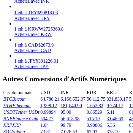
Achetez avec INR
Gagner
1
eth
à
TRY
₺
90818.03
Achetez avec TRY
1
eth
à
KRW
₩
2725369.8
Achetez avec KRW
1
eth
à
CAD
$
2673.9
Achetez avec CAD
1
eth
à
JPY
¥
301226.01
Achetez avec JPY
Cochon de puissance
Autres Conversions d'Actifs Numériques
Gagnez quotidiennement des récompenses compétitives
Cryptomonnaie
USD
INR
EUR
BRL
R
BTC
Bitcoin
64,780.21
6,166,652.07
56,112.75
331,830.17
5
ETH
Ethereum
1,908.12
181,640.90
1,652.82
9,774.17
1
USDT
Tether USDt
0.99894
95.09
0.86529
5.11
8
BNB
Binance Coin
594.77
56,618.98
515.19
3,046.69
4
XRP
XRP
1.04
99.79
0.90806
5.36
8
SOL
Solana
73.81
7,026.53
63.93
378.10
6