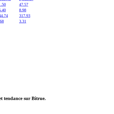
1.50
47.57
5.40
8.98
44.74
317.93
.68
3.31
et tendance sur
Bitrue
.