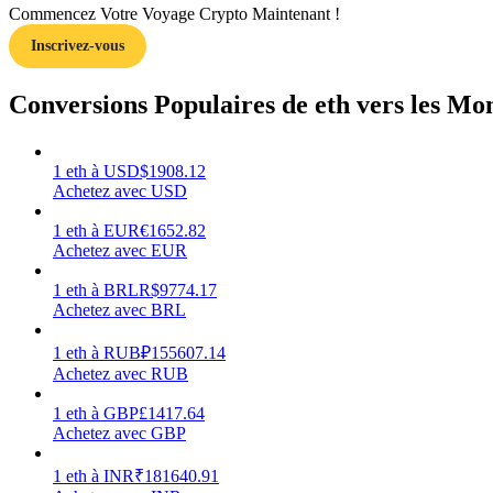
Commencez Votre Voyage Crypto Maintenant !
Inscrivez-vous
Guide
Guide de démarrage des contrats à terme
Conversions Populaires de eth vers les Mo
1
eth
à
USD
$
1908.12
Achetez avec USD
1
eth
à
EUR
€
1652.82
Achetez avec EUR
1
eth
à
BRL
R$
9774.17
Achetez avec BRL
Stratégies de trading
Apprenez à rester rentable
1
eth
à
RUB
₽
155607.14
Achetez avec RUB
1
eth
à
GBP
£
1417.64
Achetez avec GBP
1
eth
à
INR
₹
181640.91