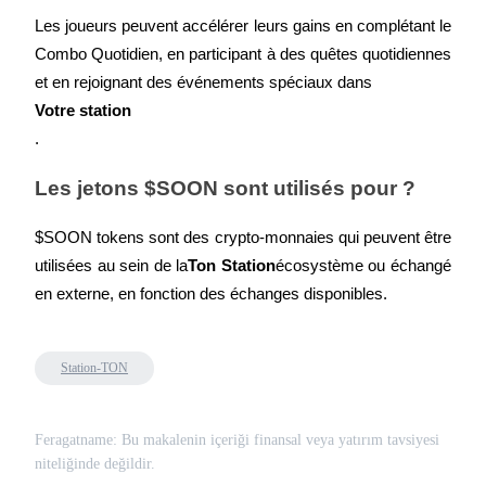
Bitrue
AI
Les joueurs peuvent accélérer leurs gains en complétant le 
Combo Quotidien, en participant à des quêtes quotidiennes 
et en rejoignant des événements spéciaux dans
.
Les jetons $SOON sont utilisés pour ?
Partenaires Bitrue
$SOON tokens sont des crypto-monnaies qui peuvent être 
utilisées au sein de la
Ton Station
écosystème ou échangé 
en externe, en fonction des échanges disponibles.
Station-TON
Affiliés Bitrue
Feragatname: Bu makalenin içeriği finansal veya yatırım tavsiyesi
niteliğinde değildir.
Jusqu'à 65 % de commissions !