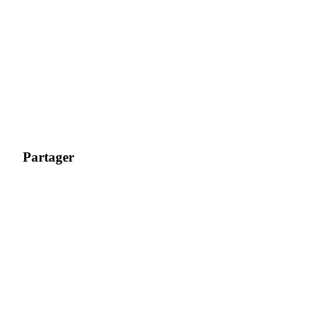
Gagnez des prix et des récompenses exclusives
Se connecter
S'inscrire
Partager
Se connecter
S'inscrire
Centre de
récompenses