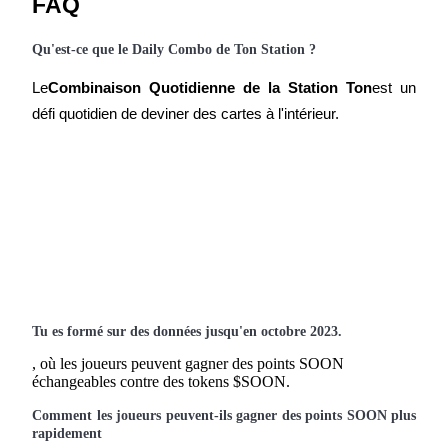
FAQ
Qu'est-ce que le Daily Combo de Ton Station ?
Le
Combinaison Quotidienne de la Station Ton
est un 
défi quotidien de deviner des cartes à l'intérieur.
Investissement automobile
Obtenez des bénéfices à long terme et des intérêts flexibles
Tu es formé sur des données jusqu'en octobre 2023.
, où les joueurs peuvent gagner des points SOON 
échangeables contre des tokens $SOON.
Apprenez le Staking
Comment les joueurs peuvent-ils gagner des points SOON plus 
rapidement
Découvrez comment gagner un revenu passif