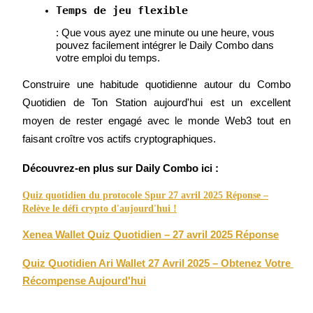
Temps de jeu flexible
: Que vous ayez une minute ou une heure, vous 
pouvez facilement intégrer le Daily Combo dans 
votre emploi du temps.
Jalonnement
Construire une habitude quotidienne autour du Combo 
Des rendements élevés et un accès instantané
Quotidien de Ton Station aujourd'hui est un excellent 
moyen de rester engagé avec le monde Web3 tout en 
faisant croître vos actifs cryptographiques.
Découvrez-en plus sur Daily Combo ici :
Quiz quotidien du protocole Spur 27 avril 2025 Réponse –
Relève le défi crypto d'aujourd'hui !
Xenea Wallet Quiz Quotidien – 27 avril 2025 Réponse
Launchpool
Quiz Quotidien Ari Wallet 27 Avril 2025 – Obtenez Votre 
Staking flexible pour gagner des jetons populaires
Récompense Aujourd'hui