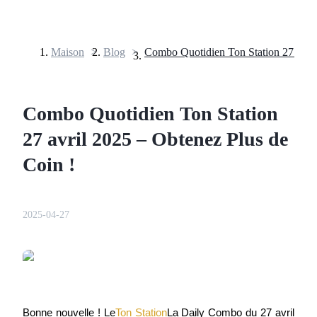
Maison
>
Blog
>
Contrats à terme
Combo Quotidien Ton Station
27 avril 2025 – Obtenez Plus de
Coin !
2025-04-27
Futures USDT
Futures utilisant l'USDT comme garantie
Bonne nouvelle ! Le
Ton Station
La Daily Combo du 27 avril 