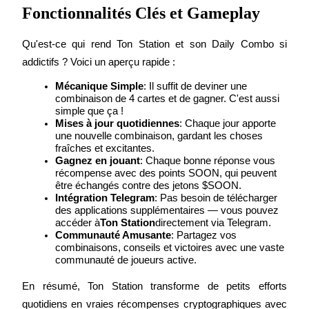
Fonctionnalités Clés et Gameplay
Qu'est-ce qui rend Ton Station et son Daily Combo si 
addictifs ? Voici un aperçu rapide :
Guide
Mécanique Simple
: Il suffit de deviner une 
combinaison de 4 cartes et de gagner. C'est aussi 
Guide de démarrage des contrats à terme
simple que ça !
Mises à jour quotidiennes
: Chaque jour apporte 
une nouvelle combinaison, gardant les choses 
fraîches et excitantes.
Gagnez en jouant
: Chaque bonne réponse vous 
récompense avec des points SOON, qui peuvent 
être échangés contre des jetons $SOON.
Intégration Telegram
: Pas besoin de télécharger 
des applications supplémentaires — vous pouvez 
accéder à
Ton Station
directement via Telegram.
Communauté Amusante
: Partagez vos 
Stratégies de trading
combinaisons, conseils et victoires avec une vaste 
communauté de joueurs active.
Apprenez à rester rentable
En résumé, Ton Station transforme de petits efforts 
quotidiens en vraies récompenses cryptographiques avec 