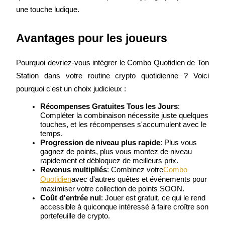
une touche ludique.
Avantages pour les joueurs
Gagner
Pourquoi devriez-vous intégrer le Combo Quotidien de Ton 
Station dans votre routine crypto quotidienne ? Voici 
pourquoi c'est un choix judicieux :
Récompenses Gratuites Tous les Jours
: 
Compléter la combinaison nécessite juste quelques 
touches, et les récompenses s'accumulent avec le 
temps.
Progression de niveau plus rapide
: Plus vous 
gagnez de points, plus vous montez de niveau 
Cochon de puissance
rapidement et débloquez de meilleurs prix.
Revenus multipliés
: Combinez votre
Combo 
Gagnez quotidiennement des récompenses compétitives
Quotidien
avec d'autres quêtes et événements pour 
maximiser votre collection de points SOON.
Coût d'entrée nul
: Jouer est gratuit, ce qui le rend 
accessible à quiconque intéressé à faire croître son 
portefeuille de crypto.