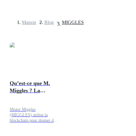
Maison
>
Blog
>
MIGGLES
Contrats à terme
Qu’est-ce que M.
Miggles ? La
Futures USDT
mascotte du chat
Meme Coin
Futures utilisant l'USDT comme garantie
Mister Miggles
(MIGGLES) utilise la
blockchain pour donner du
pouvoir aux créateurs et a
captivé la communauté