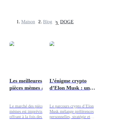
Maison
>
Blog
>
DOGE
Contrats à terme
Les meilleures
L’énigme crypto
pièces mèmes à
d’Elon Musk : une
Futures USDT
surveiller en août
relation amour-
2024
haine
Futures utilisant l'USDT comme garantie
Le marché des pièces
Le parcours crypto d’Elon
mèmes est imprévisible,
Musk mélange préférences
offrant à la fois des risques
personnelles, stratégie et
et des opportunités. En
promotion prudente. Friand
août, garder un œil sur
de Dogecoin mais neutre