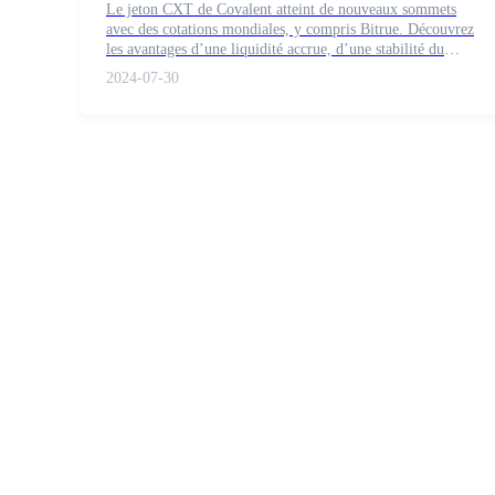
Le jeton CXT de Covalent atteint de nouveaux sommets
avec des cotations mondiales, y compris Bitrue. Découvrez
les avantages d’une liquidité accrue, d’une stabilité du
marché et d’un engagement communautaire plus fort qui
2024-07-30
stimulent l’innovation dans l’infrastructure de données de
Futures COIN-M
l’IA et de la blockchain.
Contrats à terme sur crypto-monnaie
TradFi
Produits dérivés sur actions, forex, métaux précieux et matières
Futures USDC