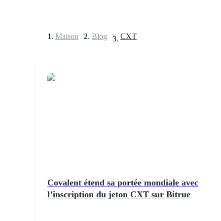
Maison
>
Blog
>
CXT
Contrats à terme
Futures USDT
Futures utilisant l'USDT comme garantie
Covalent étend sa portée mondiale avec
l’inscription du jeton CXT sur Bitrue