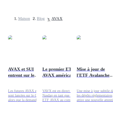
Maison
>
Blog
>
AVAX
Contrats à terme
AVAX et SUI
Le premier ETF
Mise à jour de
entrent sur le
AVAX américain est
l'ETF Avalanche
Futures USDT
marché des futures
en direct : VanEck
inclut un mécanis
CME alors que les
lance VAVX avec
de staking — Ce
Futures utilisant l'USDT comme garantie
Les futures AVAX et SUI
VAVX est en direct sur le
Une mise à jour subtile d
institutions
des rendements de
que cela signifie
sont lancées sur le CME
Nasdaq en tant que premier
les dépôts réglementaires
demandent plus
staking
pour les
alors que la demande
ETF AVAX au comptant
attire une nouvelle attent
institutionnelle pour le
américain. Voici comment
sur Avalanche. VanEck a
d'altcoins
investisseurs AVA
trading d'altcoins régulés et
fonctionne le VanEck
modifié son projet de fo