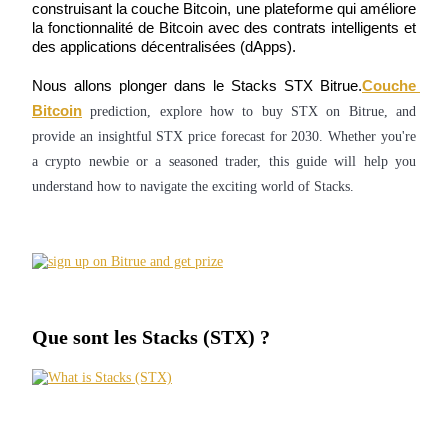
construisant la couche Bitcoin, une plateforme qui améliore 
la fonctionnalité de Bitcoin avec des contrats intelligents et 
des applications décentralisées (dApps).
Nous allons plonger dans le Stacks STX Bitrue.
Couche 
Futures COIN-M
Bitcoin
prediction, explore how to buy STX on Bitrue, and
provide an insightful STX price forecast for 2030. Whether you're
Contrats à terme sur crypto-monnaie
a crypto newbie or a seasoned trader, this guide will help you
understand how to navigate the exciting world of Stacks.
TradFi
Produits dérivés sur actions, forex, métaux précieux et matières
premières
Que sont les Stacks (STX) ?