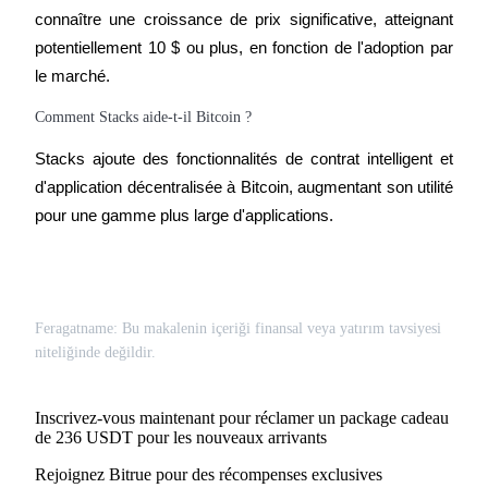
connaître une croissance de prix significative, atteignant 
potentiellement 10 $ ou plus, en fonction de l'adoption par 
le marché.
New Listing Futures Fest
Comment Stacks aide-t-il Bitcoin ?
Trade New Futures, Win 200,000 USDT
Stacks ajoute des fonctionnalités de contrat intelligent et 
d'application décentralisée à Bitcoin, augmentant son utilité 
Crypto World Cup 2026: Grand Finale
pour une gamme plus large d'applications.
77,777+3k Rewards
Feragatname: Bu makalenin içeriği finansal veya yatırım tavsiyesi
niteliğinde değildir.
Inscrivez-vous maintenant pour réclamer un package cadeau
de 236 USDT pour les nouveaux arrivants
Rejoignez Bitrue pour des récompenses exclusives
Plus d'événements