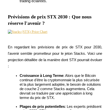
trading éclairées.
Prévisions de prix STX 2030 : Que nous
réserve l'avenir ?
Investissement automobile
En regardant les prévisions de prix de STX pour 2030, 
Obtenez des bénéfices à long terme et des intérêts flexibles
l'avenir semble prometteur pour le jeton Stacks. Voici une 
projection détaillée de la manière dont STX pourrait évoluer 
:
Croissance à Long Terme
: Alors que le Bitcoin 
continue d'être la cryptomonnaie la plus sécurisée 
et la plus largement adoptée, le besoin de solutions 
de couche 2 comme Stacks augmentera. Cela 
devrait se traduire par une appréciation à long 
terme du prix de STX.
Apprenez le Staking
Plages de prix potentielles
: Les experts prédisent 
Découvrez comment gagner un revenu passif