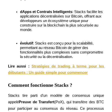
dApps et Contrats Intelligents
: Stacks facilite les 
Devenez un trader de copie
applications décentralisées sur Bitcoin, offrant aux 
développeurs un écosystème unique pour 
Profitez du partage des bénéfices et des commissions de copy
construire sur la blockchain la plus sécurisée au 
trading
monde.
évolutif
: Stacks est conçu pour la scalabilité, 
permettant au réseau Bitcoin de gérer des 
fonctionnalités plus complexes sans compromettre 
la sécurité ou la décentralisation.
Lire aussi :
Stratégies de trading à terme pour les 
débutants : Un guide simple pour commencer
Information
Comment fonctionne Stacks ?
Analyse de mégadonnées, y compris des informations
commerciales, etc.
Stacks tire parti d'un modèle de consensus unique 
appelé
Preuve de Transfert
(PoX), qui transfère des BTC 
pour participer au consensus du réseau. Ce processus 