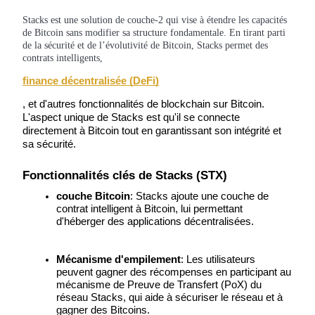
Futures USDC
Stacks est une solution de couche-2 qui vise à étendre les capacités
de Bitcoin sans modifier sa structure fondamentale. En tirant parti
Futures utilisant l'USDC comme garantie
de la sécurité et de l’évolutivité de Bitcoin, Stacks permet des
contrats intelligents,
finance décentralisée (DeFi)
, et d'autres fonctionnalités de blockchain sur Bitcoin. 
L'aspect unique de Stacks est qu'il se connecte 
directement à Bitcoin tout en garantissant son intégrité et 
sa sécurité.
Fonctionnalités clés de Stacks (STX)
Copie de Trading
couche Bitcoin
: Stacks ajoute une couche de 
Rejoignez les meilleurs traders
contrat intelligent à Bitcoin, lui permettant 
d'héberger des applications décentralisées.
Mécanisme d'empilement
: Les utilisateurs 
peuvent gagner des récompenses en participant au 
mécanisme de Preuve de Transfert (PoX) du 
réseau Stacks, qui aide à sécuriser le réseau et à 
gagner des Bitcoins.