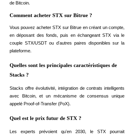
de Bitcoin.
Deposit CASHCAT & Win
Comment acheter STX sur Bitrue ?
Share 500000 CASHCAT prize pool
Vous pouvez acheter STX sur Bitrue en créant un compte, 
en déposant des fonds, puis en échangeant STX via le 
couple STX/USDT ou d'autres paires disponibles sur la 
Exclusive for BitMart Users
plateforme.
Register & Trade to Win 500,000 USDT
Quelles sont les principales caractéristiques de
Stacks ?
Precious Metals Trading Carnival
Stacks offre évolutivité, intégration de contrats intelligents 
Trade Gold & Silver · 33,333 USDT Bonus
avec Bitcoin, et un mécanisme de consensus unique 
appelé Proof-of-Transfer (PoX).
Quel est le prix futur de STX ?
USDT New User Exclusive 10% APR
USDT Flexible Staking | Daily Rewards
Les experts prévoient qu'en 2030, le STX pourrait 