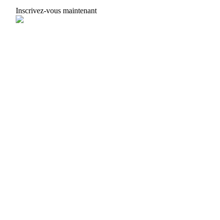
Inscrivez-vous maintenant
Gagnez des prix et des récompenses exclusives
Se connecter
S'inscrire
Se connecter
S'inscrire
Centre de
récompenses