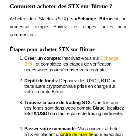
Comment acheter des STX sur Bitrue ?
Acheter des Stacks (STX) sur
Échange Bitrue
est un 
processus simple. Suivez ces étapes faciles pour 
Jalonnement
commencer :
Des rendements élevés et un accès instantané
Étapes pour acheter STX sur Bitrue
Créer un compte
: Inscrivez-vous sur
Échange 
Bitrue
et complétez les étapes de vérification 
nécessaires pour sécuriser votre compte.
Dépôt de fonds
: Déposez des USDT, BTC ou 
toute autre cryptomonnaie prise en charge sur 
votre compte Bitrue.
Trouvez la paire de trading STX
: Une fois que 
Launchpool
vos fonds sont dans votre compte Bitrue, localisez 
le
STX/USDT
ou d'autre paire de trading pertinente.
Staking flexible pour gagner des jetons populaires
Passer votre commande
: Vous pouvez acheter 
STX en plaçant un
ordre de marché
pour exécution 