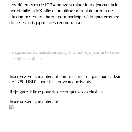
Les détenteurs de IOTX peuvent miser leurs jetons via le 
Bitrue
AI
portefeuille IoTeX officiel ou utiliser des plateformes de 
staking prises en charge pour participer à la gouvernance 
du réseau et gagner des récompenses.
Feragatname: Bu makalenin içeriği finansal veya yatırım tavsiyesi
Partenaires Bitrue
niteliğinde değildir.
Inscrivez-vous maintenant pour réclamer un package cadeau
de 1788 USDT pour les nouveaux arrivants
Rejoignez Bitrue pour des récompenses exclusives
Inscrivez-vous maintenant
Affiliés Bitrue
Jusqu'à 65 % de commissions !