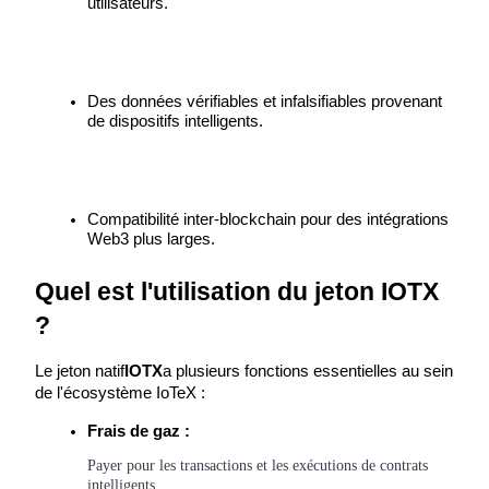
utilisateurs.
Des données vérifiables et infalsifiables provenant 
de dispositifs intelligents.
Guide
Guide de démarrage des contrats à terme
Compatibilité inter-blockchain pour des intégrations 
Web3 plus larges.
Quel est l'utilisation du jeton IOTX 
?
Le jeton natif
IOTX
a plusieurs fonctions essentielles au sein 
Stratégies de trading
de l'écosystème IoTeX :
Apprenez à rester rentable
Frais de gaz :
Payer pour les transactions et les exécutions de contrats 
intelligents.