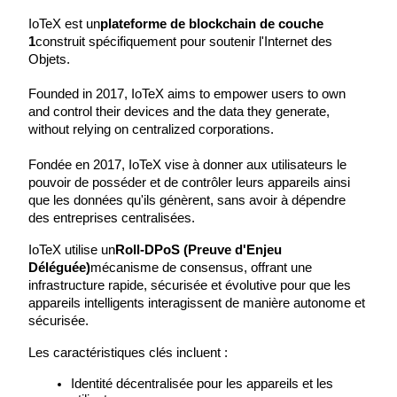
IoTeX est un
plateforme de blockchain de couche 
1
construit spécifiquement pour soutenir l'Internet des 
Devenez un trader de copie
Objets.
Profitez du partage des bénéfices et des commissions de copy
trading
Founded in 2017, IoTeX aims to empower users to own 
and control their devices and the data they generate, 
without relying on centralized corporations.

Fondée en 2017, IoTeX vise à donner aux utilisateurs le 
pouvoir de posséder et de contrôler leurs appareils ainsi 
que les données qu'ils génèrent, sans avoir à dépendre 
des entreprises centralisées.
IoTeX utilise un
Roll-DPoS (Preuve d'Enjeu 
Déléguée)
mécanisme de consensus, offrant une 
Information
infrastructure rapide, sécurisée et évolutive pour que les 
Analyse de mégadonnées, y compris des informations
appareils intelligents interagissent de manière autonome et 
commerciales, etc.
sécurisée.
Les caractéristiques clés incluent :
Identité décentralisée pour les appareils et les 