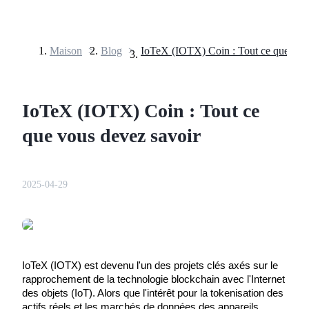
Maison
>
Blog
>
Contrats à terme
IoTeX (IOTX) Coin : Tout ce
que vous devez savoir
2025-04-29
Futures USDT
Futures utilisant l'USDT comme garantie
IoTeX (IOTX) est devenu l'un des projets clés axés sur le 
rapprochement de la technologie blockchain avec l'Internet 
des objets (IoT). Alors que l'intérêt pour la tokenisation des 
actifs réels et les marchés de données des appareils 