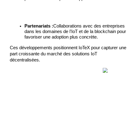
Partenariats :
Collaborations avec des entreprises 
dans les domaines de l'IoT et de la blockchain pour 
favoriser une adoption plus concrète.
Blocages BTR
Ces développements positionnent IoTeX pour capturer une 
Des investissements exclusifs pour les détenteurs de BTR
part croissante du marché des solutions IoT 
décentralisées.
Prêts
Service d'emprunt adossé à des cryptomonnaies