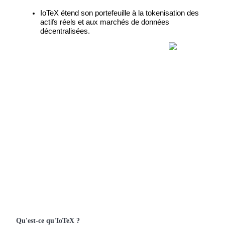
Futures USDC
IoTeX étend son portefeuille à la tokenisation des 
actifs réels et aux marchés de données 
Futures utilisant l'USDC comme garantie
décentralisées.
Copie de Trading
Rejoignez les meilleurs traders
Qu'est-ce qu'IoTeX ?