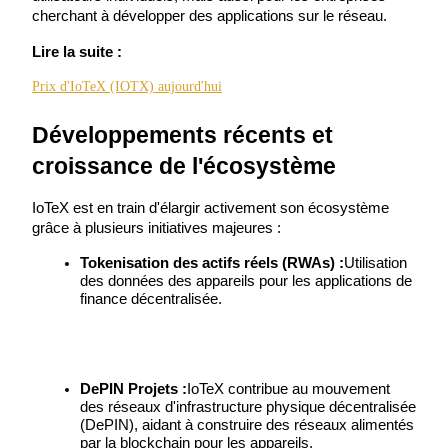
cherchant à développer des applications sur le réseau.
Lire la suite :
Prix d'IoTeX (IOTX) aujourd'hui
Jalonnement
Développements récents et 
Des rendements élevés et un accès instantané
croissance de l'écosystème
IoTeX est en train d'élargir activement son écosystème 
grâce à plusieurs initiatives majeures :
Tokenisation des actifs réels (RWAs) :
Utilisation 
des données des appareils pour les applications de 
finance décentralisée.
Launchpool
Staking flexible pour gagner des jetons populaires
DePIN Projets :
IoTeX contribue au mouvement 
des réseaux d'infrastructure physique décentralisée 
(DePIN), aidant à construire des réseaux alimentés 
par la blockchain pour les appareils.