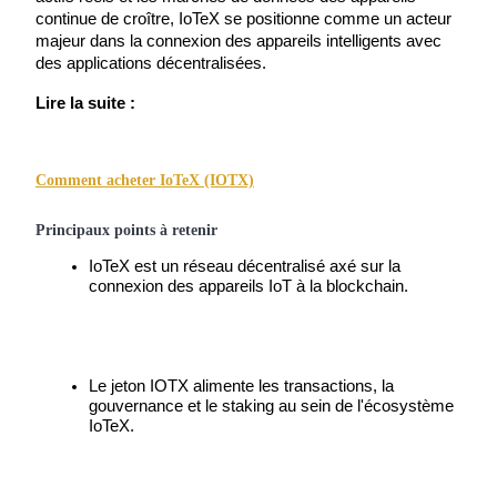
continue de croître, IoTeX se positionne comme un acteur 
majeur dans la connexion des appareils intelligents avec 
des applications décentralisées.
Lire la suite :
Futures COIN-M
Contrats à terme sur crypto-monnaie
Comment acheter IoTeX (IOTX)
Principaux points à retenir
TradFi
IoTeX est un réseau décentralisé axé sur la 
Produits dérivés sur actions, forex, métaux précieux et matières
connexion des appareils IoT à la blockchain.
premières
Le jeton IOTX alimente les transactions, la 
gouvernance et le staking au sein de l'écosystème 
IoTeX.