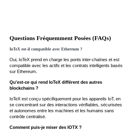
Questions Fréquemment Posées (FAQs)
Investissement automobile
IoTeX est-il compatible avec Ethereum ?
Obtenez des bénéfices à long terme et des intérêts flexibles
Oui, IoTeX prend en charge les ponts inter-chaînes et est 
compatible avec les actifs et les contrats intelligents basés 
sur Ethereum.
Qu'est-ce qui rend IoTeX différent des autres 
blockchains ?
IoTeX est conçu spécifiquement pour les appareils IoT, en 
se concentrant sur des interactions vérifiables, sécurisées 
et autonomes entre les machines et les humains sans 
contrôle centralisé.
Apprenez le Staking
Comment puis-je miser des IOTX ?
Découvrez comment gagner un revenu passif