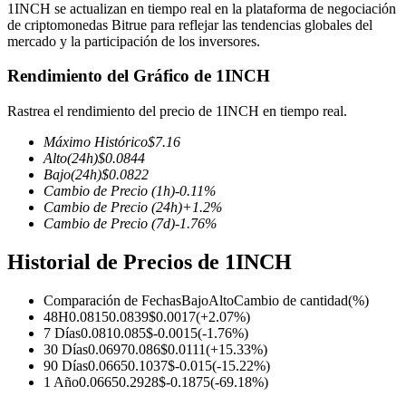
1INCH se actualizan en tiempo real en la plataforma de negociación
de criptomonedas Bitrue para reflejar las tendencias globales del
mercado y la participación de los inversores.
Rendimiento del Gráfico de 1INCH
Futuros COIN-M
Rastrea el rendimiento del precio de 1INCH en tiempo real.
Futuros de criptomonedas
Máximo Histórico
$
7.16
Alto
(24h)
$
0.0844
Bajo
(24h)
$
0.0822
TradFi
Cambio de Precio
(1h)
-0.11
%
Cambio de Precio
(24h)
+
1.2
%
Derivados de acciones, divisas, metales preciosos y materias
Cambio de Precio
(7d)
-1.76
%
primas
Historial de Precios de 1INCH
Comparación de Fechas
Bajo
Alto
Cambio de cantidad
(%)
48H
0.0815
0.0839
$
0.0017
(
+
2.07
%)
7 Días
0.081
0.085
$
-0.0015
(
-1.76
%)
30 Días
0.0697
0.086
$
0.0111
(
+
15.33
%)
90 Días
0.0665
0.1037
$
-0.015
(
-15.22
%)
1 Año
0.0665
0.2928
$
-0.1875
(
-69.18
%)