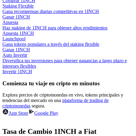
Comprar 1INCH
Staking Flexible
Gana recompensas diarias competitivas en 1INCH
Earn
Ganar 1INCH
Apuesta
Haz staking de 1INCH para obtener altos rendimientos
Apuesta 1INCH
Launchpool
Gana tokens populares a través del staking flexible
Ganar 1INCH
Auto Invertir
Diversifica tus inversiones para obtener ganancias a largo plazo e
intereses flexibles
Invertir 1INCH
Power Piggy
Comienza tu viaje en cripto en minutos
Gana recompensas competitivas diariamente
Explora precios de criptomonedas en vivo, tokens principales y
tendencias del mercado en una
plataforma de trading de
criptomonedas
segura.
App Store
Google Play
Tasa de Cambio 1INCH a Fiat