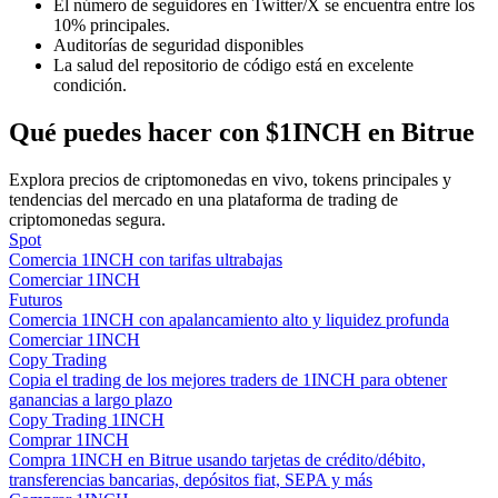
El número de seguidores en Twitter/X se encuentra entre los
10% principales.
Auditorías de seguridad disponibles
La salud del repositorio de código está en excelente
Guía
condición.
Guía de inicio de futuros
Qué puedes hacer con $1INCH en Bitrue
Explora precios de criptomonedas en vivo, tokens principales y
tendencias del mercado en una plataforma de trading de
criptomonedas segura.
Spot
Comercia 1INCH con tarifas ultrabajas
Comerciar 1INCH
Futuros
Comercia 1INCH con apalancamiento alto y liquidez profunda
Estrategias comerciales
Comerciar 1INCH
Copy Trading
Aprenda cómo mantenerse rentable
Copia el trading de los mejores traders de 1INCH para obtener
ganancias a largo plazo
Copy Trading 1INCH
Comprar 1INCH
Compra 1INCH en Bitrue usando tarjetas de crédito/débito,
transferencias bancarias, depósitos fiat, SEPA y más