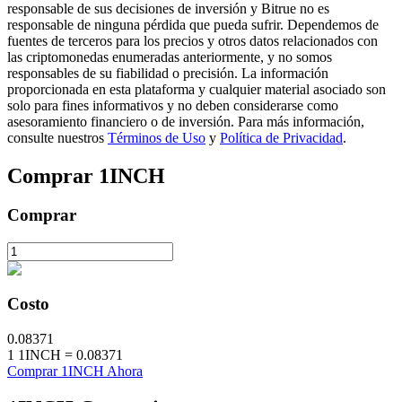
responsable de sus decisiones de inversión y Bitrue no es
responsable de ninguna pérdida que pueda sufrir. Dependemos de
fuentes de terceros para los precios y otros datos relacionados con
las criptomonedas enumeradas anteriormente, y no somos
responsables de su fiabilidad o precisión. La información
proporcionada en esta plataforma y cualquier material asociado son
Inversión automática
solo para fines informativos y no deben considerarse como
asesoramiento financiero o de inversión. Para más información,
Obtenga ganancias a largo plazo e intereses flexibles
consulte nuestros
Términos de Uso
y
Política de Privacidad
.
Comprar
1INCH
Comprar
Costo
Aprender Staking
0.08371
Obtenga más información sobre cómo obtener ingresos pasivos
1
1INCH
=
0.08371
Comprar 1INCH Ahora
Bitrue
AI