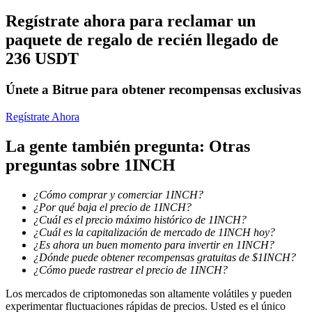
Regístrate ahora para reclamar un
paquete de regalo de recién llegado de
236 USDT
Bloqueos BTR
Inversiones exclusivas para titulares de BTR
Únete a Bitrue para obtener recompensas exclusivas
Regístrate Ahora
La gente también pregunta: Otras
preguntas sobre 1INCH
¿Cómo comprar y comerciar 1INCH?
¿Por qué baja el precio de 1INCH?
¿Cuál es el precio máximo histórico de 1INCH?
Préstamos
¿Cuál es la capitalización de mercado de 1INCH hoy?
¿Es ahora un buen momento para invertir en 1INCH?
Servicio de préstamos respaldado por criptomonedas
¿Dónde puede obtener recompensas gratuitas de $1INCH?
¿Cómo puede rastrear el precio de 1INCH?
Los mercados de criptomonedas son altamente volátiles y pueden
experimentar fluctuaciones rápidas de precios. Usted es el único