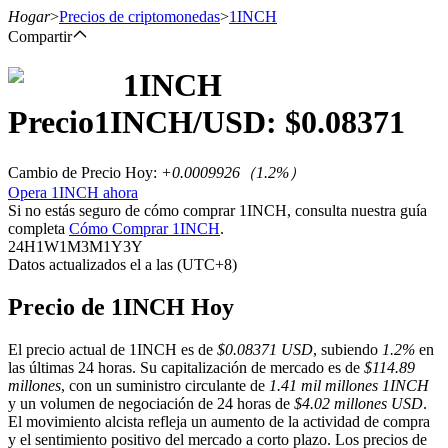
Hogar
>
Precios de criptomonedas
>
1INCH
Compartir
1INCH
Futuros
Precio
1INCH
/USD: $
0.08371
Cambio de Precio Hoy
:
+0.0009926
（
1.2
%）
Opera 1INCH ahora
Si no estás seguro de cómo comprar 1INCH, consulta nuestra guía
completa
Cómo Comprar 1INCH
.
24H
1W
1M
3M
1Y
3Y
Datos actualizados el a las (UTC+8)
Futuros del USDT
Precio de 1INCH Hoy
Futuros que utilizan USDT como garantía
El precio actual de 1INCH es de
$0.08371 USD
, subiendo
1.2%
en
las últimas 24 horas. Su capitalización de mercado es de
$114.89
millones
, con un suministro circulante de
1.41 mil millones 1INCH
y un volumen de negociación de 24 horas de
$4.02 millones USD
.
El movimiento alcista refleja un aumento de la actividad de compra
y el sentimiento positivo del mercado a corto plazo. Los precios de