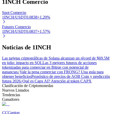
1INCH
Comercio
Spot Comercio
1INCH/USDT
0.0838
+
1.20
%
Futures Comercio
1INCH/USDT
0.0837
+
1.57
%
Bitrue Partners
Noticias de 1INCH
Las tarjetas criptográficas de Solana alcanzan un récord de $69.5M
en julio: impacto en SOL
Las 3 mejores futuros de acciones
tokenizadas para comerciar en Bitrue con potencial de
ganancias
¿Vale la pena comerciar con FRONG? Una guía para
obtener beneficios
Pronóstico de precios de AOB Coin y predicción
futura 2026
¿Qué es Capx AI? Atención al token CAPX
Clasificación de Criptomonedas
Afiliados de Bitrue
Nuevos Listados
Tendencias
¡Hasta un 65% de comisiones!
Ganadores
CC
Canton