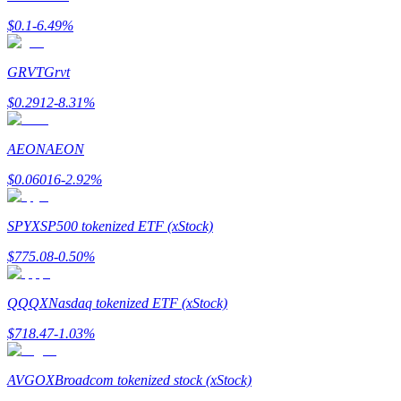
$
0.1
-6.49
%
GRVT
Grvt
$
0.2912
-8.31
%
Referencia
Invita a un amigo para recibir recompensas en efectivo
AEON
AEON
Deposit CASHCAT & Win
$
0.06016
-2.92
%
SPYX
SP500 tokenized ETF (xStock)
$
775.08
-0.50
%
QQQX
Nasdaq tokenized ETF (xStock)
$
718.47
-1.03
%
AVGOX
Broadcom tokenized stock (xStock)
Deposit CASHCAT & Win