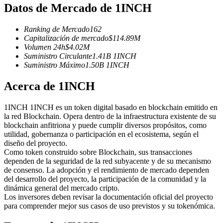
Futuros del USDC
Datos de Mercado de 1INCH
Futuros que utilizan USDC como garantía
Ranking de Mercado
162
Capitalización de mercado
$
114.89M
Volumen 24h
$
4.02M
Suministro Circulante
1.41B
1INCH
Suministro Máximo
1.50B
1INCH
Acerca de 1INCH
1INCH 1INCH es un token digital basado en blockchain emitido en
la red Blockchain. Opera dentro de la infraestructura existente de su
Copiar Trading
blockchain anfitriona y puede cumplir diversos propósitos, como
utilidad, gobernanza o participación en el ecosistema, según el
Únete a los mejores traders
diseño del proyecto.
Como token construido sobre Blockchain, sus transacciones
dependen de la seguridad de la red subyacente y de su mecanismo
de consenso. La adopción y el rendimiento de mercado dependen
del desarrollo del proyecto, la participación de la comunidad y la
dinámica general del mercado cripto.
Los inversores deben revisar la documentación oficial del proyecto
para comprender mejor sus casos de uso previstos y su tokenómica.