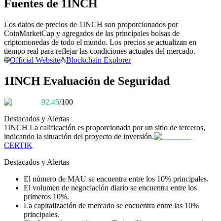
Fuentes de 1INCH
Conviértete en un Trader de Copia
Los datos de precios de 1INCH son proporcionados por
Disfruta del reparto de beneficios y comisiones de copy trading
CoinMarketCap y agregados de las principales bolsas de
criptomonedas de todo el mundo. Los precios se actualizan en
tiempo real para reflejar las condiciones actuales del mercado.
Official Website
Blockchain Explorer
1INCH Evaluación de Seguridad
92.45
/100
Destacados y Alertas
1INCH
La calificación es proporcionada por un sitio de terceros,
Información
indicando la situación del proyecto de inversión.
CERTIK
Análisis de big data que incluye información comercial, etc.
Destacados y Alertas
El número de MAU se encuentra entre los 10% principales.
El volumen de negociación diario se encuentra entre los
primeros 10%.
La capitalización de mercado se encuentra entre las 10%
principales.