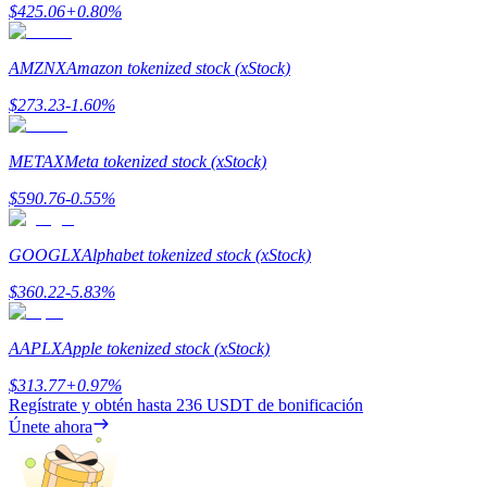
$
425.06
+
0.80
%
Share 500000 CASHCAT prize pool
AMZNX
Amazon tokenized stock (xStock)
$
273.23
-1.60
%
Exclusive for BitMart Users
Register & Trade to Win 500,000 USDT
METAX
Meta tokenized stock (xStock)
$
590.76
-0.55
%
Precious Metals Trading Carnival
GOOGLX
Alphabet tokenized stock (xStock)
Trade Gold & Silver · 33,333 USDT Bonus
$
360.22
-5.83
%
AAPLX
Apple tokenized stock (xStock)
USDT New User Exclusive 10% APR
$
313.77
+
0.97
%
Regístrate y obtén hasta
236 USDT
de bonificación
USDT Flexible Staking | Daily Rewards
Únete ahora