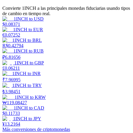
Convierte 1INCH a las principales monedas fiduciarias usando tipos
de cambio en tiempo real.
Staking
1INCH
to
USD
$
0.08371
Alta rentabilidad y acceso instantáneo
1INCH
to
EUR
€
0.07252
1INCH
to
BRL
R$
0.42794
1INCH
to
RUB
₽
6.81656
1INCH
to
GBP
£
0.06211
1INCH
to
INR
₹
7.96995
1INCH
to
TRY
Launchpool
₺
3.98451
Participación flexible para ganar tokens populares
1INCH
to
KRW
₩
119.08427
1INCH
to
CAD
$
0.11733
1INCH
to
JPY
¥
13.2164
Más conversiones de criptomonedas