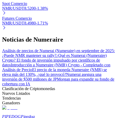
Spot Comercio
NMR/USDT
8.5200
-1.38
%
Futures Comercio
NMR/USDT
8.4980
-1.71
%
Bitrue Partners
Noticias de Numeraire
Análisis de precios de Numerai (Numeraire) en septiembre de 2025:
¿Puede NMR mantener su rally?
¿Qué es Numerai (Numeraire)
Crypto? El fondo de inversión impulsado por científicos de
datos
Introducción a Numeraire (NMR) Crypto - Completado con
Análisis de Precio
El precio de la moneda Numeraire (NMR) se
eleva más del 130%, ¿qué lo provocó?
Numerai asegura una
inversión de $500 millones de JPMorgan para expandir su fondo de
cobertura con IA
Clasificación de Criptomonedas
Afiliados de Bitrue
Nuevos Listados
Tendencias
¡Hasta un 65% de comisiones!
Ganadores
PIPEDOG
Pipedog