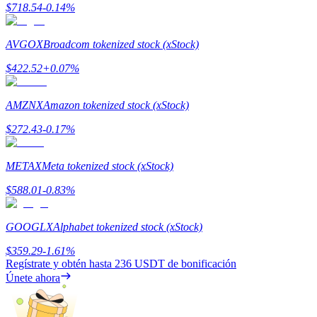
$
718.54
-0.14
%
Share 500000 CASHCAT prize pool
AVGOX
Broadcom tokenized stock (xStock)
$
422.52
+
0.07
%
Exclusive for BitMart Users
Register & Trade to Win 500,000 USDT
AMZNX
Amazon tokenized stock (xStock)
$
272.43
-0.17
%
Precious Metals Trading Carnival
METAX
Meta tokenized stock (xStock)
Trade Gold & Silver · 33,333 USDT Bonus
$
588.01
-0.83
%
GOOGLX
Alphabet tokenized stock (xStock)
USDT New User Exclusive 10% APR
$
359.29
-1.61
%
Regístrate y obtén hasta
236 USDT
de bonificación
USDT Flexible Staking | Daily Rewards
Únete ahora