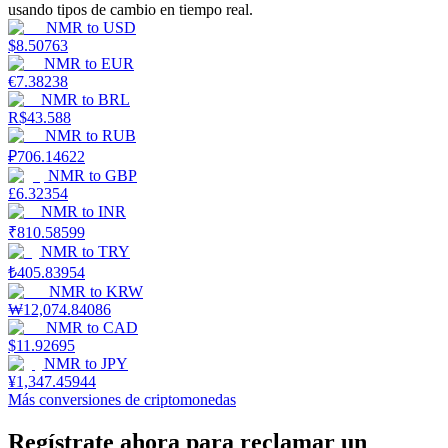
usando tipos de cambio en tiempo real.
NMR
to
USD
$
8.50763
Staking
NMR
to
EUR
€
7.38238
Alta rentabilidad y acceso instantáneo
NMR
to
BRL
R$
43.588
NMR
to
RUB
₽
706.14622
NMR
to
GBP
£
6.32354
NMR
to
INR
₹
810.58599
NMR
to
TRY
₺
405.83954
Launchpool
NMR
to
KRW
₩
12,074.84086
Participación flexible para ganar tokens populares
NMR
to
CAD
$
11.92695
NMR
to
JPY
¥
1,347.45944
Más conversiones de criptomonedas
Regístrate ahora para reclamar un