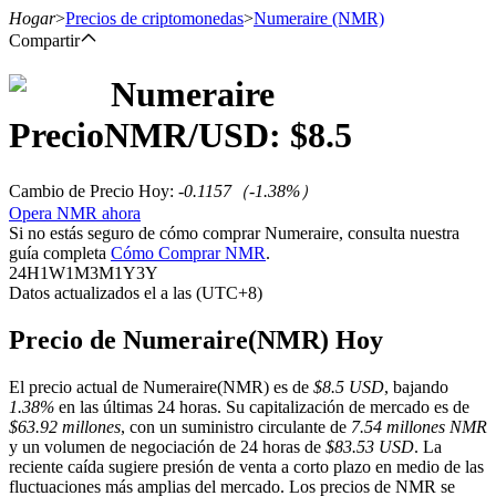
Hogar
>
Precios de criptomonedas
>
Numeraire
(NMR)
Compartir
Numeraire
Futuros
Precio
NMR
/USD: $
8.5
Cambio de Precio Hoy
:
-0.1157
（
-1.38
%）
Opera NMR ahora
Si no estás seguro de cómo comprar Numeraire, consulta nuestra
guía completa
Cómo Comprar NMR
.
24H
1W
1M
3M
1Y
3Y
Datos actualizados el a las (UTC+8)
Futuros del USDT
Precio de Numeraire(NMR) Hoy
Futuros que utilizan USDT como garantía
El precio actual de Numeraire(NMR) es de
$8.5 USD
, bajando
1.38%
en las últimas 24 horas. Su capitalización de mercado es de
$63.92 millones
, con un suministro circulante de
7.54 millones NMR
y un volumen de negociación de 24 horas de
$83.53 USD
. La
reciente caída sugiere presión de venta a corto plazo en medio de las
fluctuaciones más amplias del mercado. Los precios de NMR se