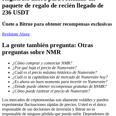
paquete de regalo de recién llegado de
236 USDT
Bloqueos BTR
Únete a Bitrue para obtener recompensas exclusivas
Inversiones exclusivas para titulares de BTR
Regístrate Ahora
La gente también pregunta: Otras
preguntas sobre NMR
¿Cómo comprar y comerciar NMR?
¿Por qué baja el precio de Numeraire?
¿Cuál es el precio máximo histórico de Numeraire?
¿Cuál es la capitalización de mercado de Numeraire hoy?
¿Es ahora un buen momento para invertir en Numeraire?
Préstamos
¿Dónde puede obtener recompensas gratuitas de $NMR?
¿Cómo puede rastrear el precio de Numeraire?
Servicio de préstamos respaldado por criptomonedas
Los mercados de criptomonedas son altamente volátiles y pueden
experimentar fluctuaciones rápidas de precios. Usted es el único
responsable de sus decisiones de inversión y Bitrue no es
responsable de ninguna pérdida que pueda sufrir. Dependemos de