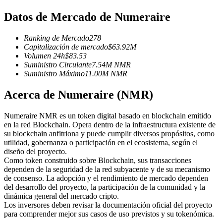
Futuros del USDC
Datos de Mercado de Numeraire
Futuros que utilizan USDC como garantía
Ranking de Mercado
278
Capitalización de mercado
$
63.92M
Volumen 24h
$
83.53
Suministro Circulante
7.54M
NMR
Suministro Máximo
11.00M
NMR
Acerca de Numeraire (NMR)
Numeraire NMR es un token digital basado en blockchain emitido
Copiar Trading
en la red Blockchain. Opera dentro de la infraestructura existente de
su blockchain anfitriona y puede cumplir diversos propósitos, como
Únete a los mejores traders
utilidad, gobernanza o participación en el ecosistema, según el
diseño del proyecto.
Como token construido sobre Blockchain, sus transacciones
dependen de la seguridad de la red subyacente y de su mecanismo
de consenso. La adopción y el rendimiento de mercado dependen
del desarrollo del proyecto, la participación de la comunidad y la
dinámica general del mercado cripto.
Los inversores deben revisar la documentación oficial del proyecto
para comprender mejor sus casos de uso previstos y su tokenómica.