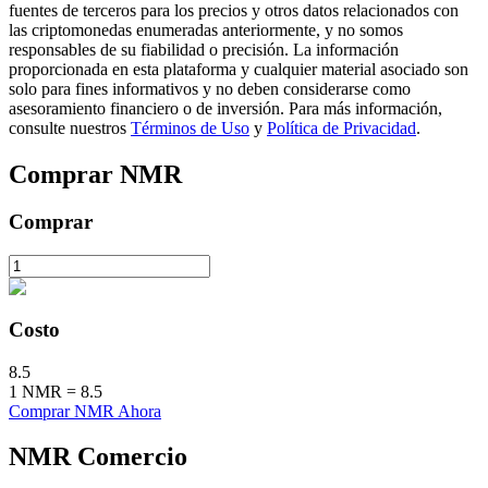
fuentes de terceros para los precios y otros datos relacionados con
las criptomonedas enumeradas anteriormente, y no somos
responsables de su fiabilidad o precisión. La información
proporcionada en esta plataforma y cualquier material asociado son
solo para fines informativos y no deben considerarse como
asesoramiento financiero o de inversión. Para más información,
Inversión automática
consulte nuestros
Términos de Uso
y
Política de Privacidad
.
Obtenga ganancias a largo plazo e intereses flexibles
Comprar
NMR
Comprar
Costo
8.5
Aprender Staking
1
NMR
=
8.5
Comprar NMR Ahora
Obtenga más información sobre cómo obtener ingresos pasivos
NMR
Comercio
Bitrue
AI