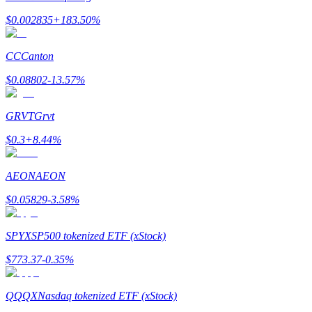
$
0.002835
+
183.50
%
CC
Canton
$
0.08802
-13.57
%
Referencia
Invita a un amigo para recibir recompensas en efectivo
GRVT
Grvt
Deposit CASHCAT & Win
$
0.3
+
8.44
%
AEON
AEON
$
0.05829
-3.58
%
SPYX
SP500 tokenized ETF (xStock)
$
773.37
-0.35
%
QQQX
Nasdaq tokenized ETF (xStock)
Deposit CASHCAT & Win