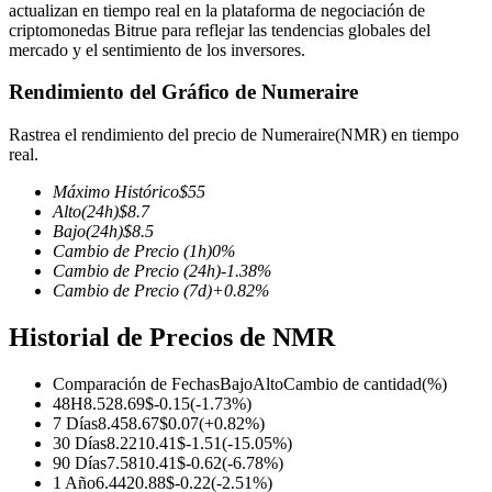
actualizan en tiempo real en la plataforma de negociación de
criptomonedas Bitrue para reflejar las tendencias globales del
mercado y el sentimiento de los inversores.
Rendimiento del Gráfico de Numeraire
Futuros COIN-M
Rastrea el rendimiento del precio de Numeraire(NMR) en tiempo
Futuros de criptomonedas
real.
Máximo Histórico
$
55
Alto
(24h)
$
8.7
TradFi
Bajo
(24h)
$
8.5
Cambio de Precio
(1h)
0
%
Derivados de acciones, divisas, metales preciosos y materias
Cambio de Precio
(24h)
-1.38
%
primas
Cambio de Precio
(7d)
+
0.82
%
Historial de Precios de NMR
Comparación de Fechas
Bajo
Alto
Cambio de cantidad
(%)
48H
8.52
8.69
$
-0.15
(
-1.73
%)
7 Días
8.45
8.67
$
0.07
(
+
0.82
%)
30 Días
8.22
10.41
$
-1.51
(
-15.05
%)
90 Días
7.58
10.41
$
-0.62
(
-6.78
%)
1 Año
6.44
20.88
$
-0.22
(
-2.51
%)