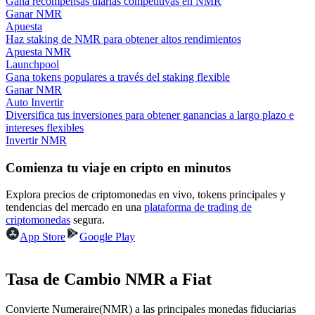
Gana recompensas diarias competitivas en NMR
Ganar NMR
Apuesta
Earn
Haz staking de NMR para obtener altos rendimientos
Apuesta NMR
Launchpool
Gana tokens populares a través del staking flexible
Ganar NMR
Auto Invertir
Diversifica tus inversiones para obtener ganancias a largo plazo e
intereses flexibles
Invertir NMR
Comienza tu viaje en cripto en minutos
Power Piggy
Explora precios de criptomonedas en vivo, tokens principales y
tendencias del mercado en una
plataforma de trading de
Gana recompensas competitivas diariamente
criptomonedas
segura.
App Store
Google Play
Tasa de Cambio NMR a Fiat
Convierte Numeraire(NMR) a las principales monedas fiduciarias