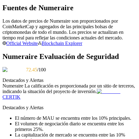
Fuentes de Numeraire
Conviértete en un Trader de Copia
Disfruta del reparto de beneficios y comisiones de copy trading
Los datos de precios de Numeraire son proporcionados por
CoinMarketCap y agregados de las principales bolsas de
criptomonedas de todo el mundo. Los precios se actualizan en
tiempo real para reflejar las condiciones actuales del mercado.
Official Website
Blockchain Explorer
Numeraire Evaluación de Seguridad
72.45
/100
Destacados y Alertas
Información
Numeraire
La calificación es proporcionada por un sitio de terceros,
indicando la situación del proyecto de inversión.
Análisis de big data que incluye información comercial, etc.
CERTIK
Destacados y Alertas
El número de MAU se encuentra entre los 10% principales.
El volumen de negociación diario se encuentra entre los
primeros 25%.
La capitalización de mercado se encuentra entre las 10%