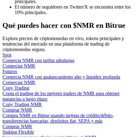
principales.
El número de seguidores en Twitter/X se encuentra entre los
10% principales.
Guía
Qué puedes hacer con $NMR en Bitrue
Guía de inicio de futuros
Explora precios de criptomonedas en vivo, tokens principales y
tendencias del mercado en una plataforma de trading de
criptomonedas segura.
Spot
Comercia NMR con tarifas ultrabajas
Comerciar NMR
Futuros
Comercia NMR con apalancamiento alto y liquidez profunda
Comerciar NMR
Copy Trading
Estrategias comerciales
Copia el trading de los mejores traders de NMR para obtener
ganancias a largo plazo
Aprenda cómo mantenerse rentable
Copy Trading NMR
Comprar NMR
Compra NMR en Bitrue usando tarjetas de crédito/débito,
transferencias bancarias, depósitos fiat, SEPA y más
Comprar NMR
Staking Flexible