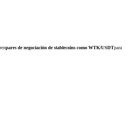
ren
pares de negociación de stablecoins como WTK/USDT
para