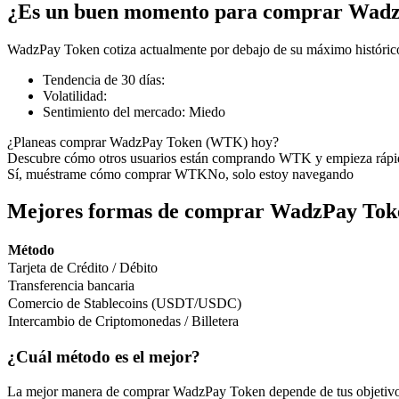
¿Es un buen momento para comprar Wad
WadzPay Token cotiza actualmente por debajo de su máximo histórico
Tendencia de 30 días
:
Futuros COIN-M
Volatilidad
:
Sentimiento del mercado
:
Miedo
Futuros de criptomonedas
¿Planeas comprar WadzPay Token (WTK) hoy?
Descubre cómo otros usuarios están comprando WTK y empieza rápi
Sí, muéstrame cómo comprar WTK
No, solo estoy navegando
TradFi
Derivados de acciones, divisas, metales preciosos y materias pr
Mejores formas de comprar WadzPay Tok
Método
Tarjeta de Crédito / Débito
Transferencia bancaria
Comercio de Stablecoins (USDT/USDC)
Intercambio de Criptomonedas / Billetera
¿Cuál método es el mejor?
Futuros del USDC
La mejor manera de comprar WadzPay Token depende de tus objetivo