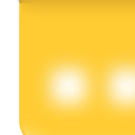
Bloqueos BTR
Inversiones exclusivas para titulares de BTR
Préstamos
Servicio de préstamos respaldado por criptomonedas