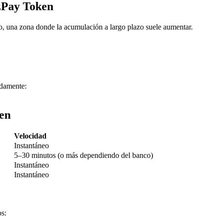
zPay Token
, una zona donde la acumulación a largo plazo suele aumentar.
damente:
imas
en
Velocidad
Instantáneo
5–30 minutos (o más dependiendo del banco)
Instantáneo
Instantáneo
s: