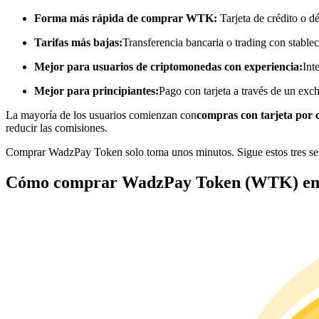
Futuros que utilizan USDC como garantía
Forma más rápida de comprar WTK:
Tarjeta de crédito o d
Tarifas más bajas:
Transferencia bancaria o trading con stable
Mejor para usuarios de criptomonedas con experiencia:
Int
Mejor para principiantes:
Pago con tarjeta a través de un exc
La mayoría de los usuarios comienzan con
compras con tarjeta por 
reducir las comisiones.
Comprar WadzPay Token solo toma unos minutos. Sigue estos tres sen
Copiar Trading
Cómo comprar WadzPay Token (WTK) en 
Únete a los mejores traders