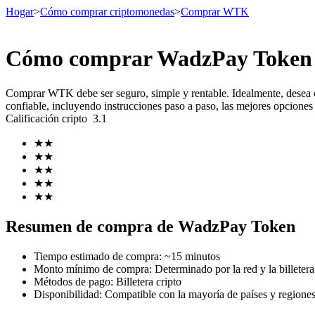
Hogar
>
Cómo comprar criptomonedas
>
Comprar WTK
Cómo comprar WadzPay Token 
Futuros
Comprar WTK debe ser seguro, simple y rentable. Idealmente, desea
confiable, incluyendo instrucciones paso a paso, las mejores opciones
Calificación cripto
3.1
★
★
★
★
★
★
★
★
★
★
Futuros del USDT
Resumen de compra de WadzPay Token
Futuros que utilizan USDT como garantía
Tiempo estimado de compra
:
~15 minutos
Monto mínimo de compra
:
Determinado por la red y la billetera 
Métodos de pago
:
Billetera cripto
Disponibilidad
:
Compatible con la mayoría de países y regione