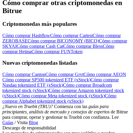
Cómo comprar otras criptomonedas en
Bitrue
Criptomonedas más populares
Cómo comprar Hashflow
Cómo comprar Cartesi
Cómo comprar
ZEROBASE
Cómo comprar BICONOMY (BICO)
Cómo comprar
SKYAI
Cómo comprar Cash Cat
Cómo comprar Bless
Cómo
comprar Heima
Cómo comprar FUNToken
Nuevas criptomonedas listadas
Cómo comprar Canton
Cómo comprar Grvt
Cómo comprar AEON
Cómo comprar SP500 tokenized ETF (xStock)
Cómo comprar
Nasdaq tokenized ETF (xStock)
Cómo comprar Broadcom
tokenized stock (xStock)
Cómo comprar Amazon tokenized stock
(xStock)
Cómo comprar Meta tokenized stock (xStock)
Cómo
comprar Alphabet tokenized stock (xStock)
¿Nuevo en Truebit (TRU)?
Comienza con las
guías para
principiantes, análisis de mercado y consejos de expertos
de Bitrue
para comprar, operar y gestionar tu Truebit con confianza. Lee
Guías
/ Visita
Blog
Descargo de responsabilidad