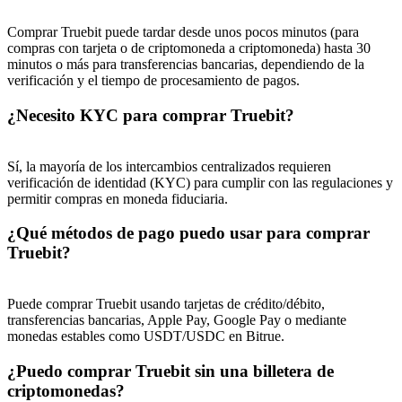
Share 500000 CASHCAT prize pool
Comprar Truebit puede tardar desde unos pocos minutos (para
compras con tarjeta o de criptomoneda a criptomoneda) hasta 30
minutos o más para transferencias bancarias, dependiendo de la
verificación y el tiempo de procesamiento de pagos.
Exclusive for BitMart Users
¿Necesito KYC para comprar Truebit?
Register & Trade to Win 500,000 USDT
Sí, la mayoría de los intercambios centralizados requieren
verificación de identidad (KYC) para cumplir con las regulaciones y
permitir compras en moneda fiduciaria.
Precious Metals Trading Carnival
¿Qué métodos de pago puedo usar para comprar
Trade Gold & Silver · 33,333 USDT Bonus
Truebit?
Puede comprar Truebit usando tarjetas de crédito/débito,
USDT New User Exclusive 10% APR
transferencias bancarias, Apple Pay, Google Pay o mediante
monedas estables como USDT/USDC en Bitrue.
USDT Flexible Staking | Daily Rewards
¿Puedo comprar Truebit sin una billetera de
criptomonedas?