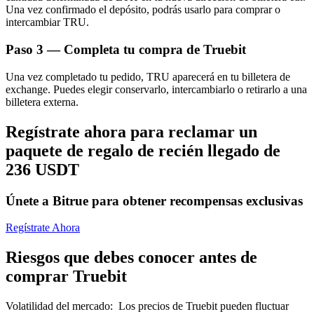
Una vez confirmado el depósito, podrás usarlo para comprar o
intercambiar TRU.
Paso
3 —
Completa tu compra de Truebit
Una vez completado tu pedido, TRU aparecerá en tu billetera de
exchange. Puedes elegir conservarlo, intercambiarlo o retirarlo a una
Bitrue Partners
billetera externa.
Regístrate ahora para reclamar un
paquete de regalo de recién llegado de
236 USDT
Únete a Bitrue para obtener recompensas exclusivas
Regístrate Ahora
Afiliados de Bitrue
Riesgos que debes conocer antes de
¡Hasta un 65% de comisiones!
comprar Truebit
Volatilidad del mercado
:
Los precios de Truebit pueden fluctuar