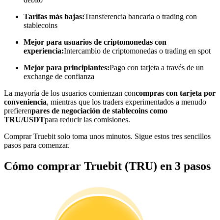
Tarifas más bajas:
Transferencia bancaria o trading con
Conviértete en un Trader de Copia
stablecoins
Disfruta del reparto de beneficios y comisiones de copy trading
Mejor para usuarios de criptomonedas con
experiencia:
Intercambio de criptomonedas o trading en spot
Mejor para principiantes:
Pago con tarjeta a través de un
exchange de confianza
La mayoría de los usuarios comienzan con
compras con tarjeta por
conveniencia
, mientras que los traders experimentados a menudo
prefieren
pares de negociación de stablecoins como
TRU/USDT
para reducir las comisiones.
Información
Comprar Truebit solo toma unos minutos. Sigue estos tres sencillos
pasos para comenzar.
Análisis de big data que incluye información comercial, etc.
Cómo comprar Truebit (TRU) en 3 pasos