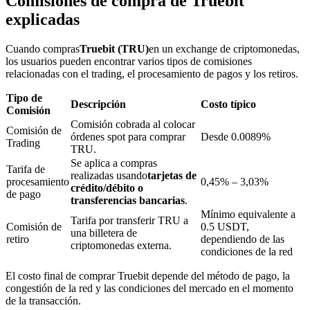
Comisiones de compra de Truebit
explicadas
Cuando compras
Truebit (TRU)
en un exchange de criptomonedas,
Bloqueos BTR
los usuarios pueden encontrar varios tipos de comisiones
relacionadas con el trading, el procesamiento de pagos y los retiros.
Inversiones exclusivas para titulares de BTR
Tipo de
Descripción
Costo típico
Comisión
Comisión cobrada al colocar
Comisión de
órdenes spot para comprar
Desde 0.0089%
Trading
TRU.
Se aplica a compras
Tarifa de
realizadas usando
tarjetas de
procesamiento
0,45% – 3,03%
crédito/débito o
de pago
transferencias bancarias
.
Mínimo equivalente a
Tarifa por transferir TRU a
Préstamos
Comisión de
0.5 USDT,
una billetera de
retiro
dependiendo de las
Servicio de préstamos respaldado por criptomonedas
criptomonedas externa.
condiciones de la red
El costo final de comprar Truebit depende del método de pago, la
congestión de la red y las condiciones del mercado en el momento
de la transacción.