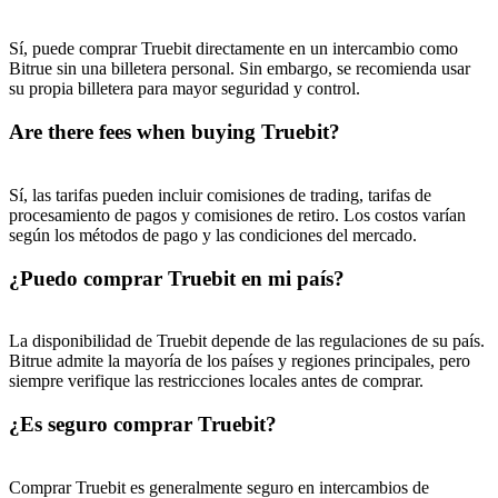
New Listing Futures Fest
Sí, puede comprar Truebit directamente en un intercambio como
Trade New Futures, Win 200,000 USDT
Bitrue sin una billetera personal. Sin embargo, se recomienda usar
su propia billetera para mayor seguridad y control.
Are there fees when buying Truebit?
Crypto World Cup 2026: Grand Finale
Sí, las tarifas pueden incluir comisiones de trading, tarifas de
77,777+3k Rewards
procesamiento de pagos y comisiones de retiro. Los costos varían
según los métodos de pago y las condiciones del mercado.
¿Puedo comprar Truebit en mi país?
La disponibilidad de Truebit depende de las regulaciones de su país.
Bitrue admite la mayoría de los países y regiones principales, pero
siempre verifique las restricciones locales antes de comprar.
¿Es seguro comprar Truebit?
Más eventos
Gana premios y recompensas exclusivas
Comprar Truebit es generalmente seguro en intercambios de