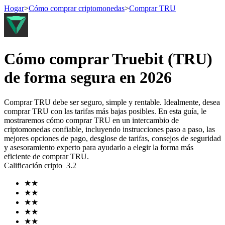
Hogar
>
Cómo comprar criptomonedas
>
Comprar TRU
Futuros
Cómo comprar Truebit (TRU)
de forma segura en 2026
Comprar TRU debe ser seguro, simple y rentable. Idealmente, desea
comprar TRU con las tarifas más bajas posibles. En esta guía, le
mostraremos cómo comprar TRU en un intercambio de
criptomonedas confiable, incluyendo instrucciones paso a paso, las
mejores opciones de pago, desglose de tarifas, consejos de seguridad
y asesoramiento experto para ayudarlo a elegir la forma más
Futuros del USDT
eficiente de comprar TRU.
Calificación cripto
3.2
Futuros que utilizan USDT como garantía
★
★
★
★
★
★
★
★
★
★