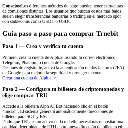
Consejos:
Los diferentes métodos de pago pueden tener estructuras
de comisiones distintas. Los usuarios que buscan costos más bajos
suelen elegir transferencias bancarias o trading en el mercado spot
con stablecoins como USDT o USDC.
Inversión automática
Guía paso a paso para comprar Truebit
Obtenga ganancias a largo plazo e intereses flexibles
Paso
1 —
Crea y verifica tu cuenta
Primero, crea tu cuenta de Alph.ai usando tu correo electrónico,
Telegram, Phantom o cuenta de Google.
Después de registrarte, activa la autenticación de dos factores (2FA)
de Google para mejorar la seguridad y proteger tu cuenta.
Crear una cuenta de Alph.ai
>
Paso
2 —
Configura tu billetera de criptomonedas y
elige comprar TRU
Aprender Staking
Accede a la billetera Alph AI Bot haciendo clic en el botón
Obtenga más información sobre cómo obtener ingresos pasivos
"Iniciar". El sistema generará automáticamente direcciones de
billetera para SOL y BSC.
Bitrue
AI
Dado que TRU es un activo en la red eth, necesitarás depositar una
cantidad determinada de ETH en tu nueva dirección de billetera eth.