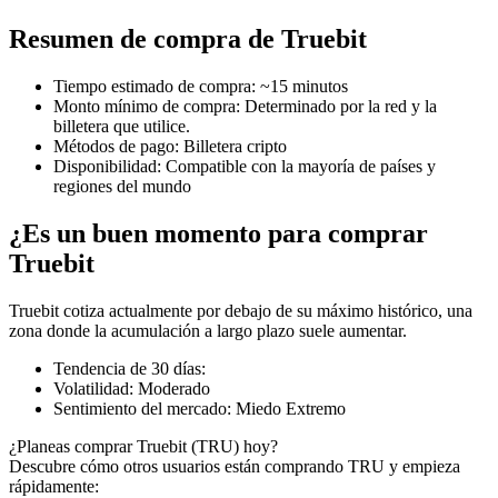
Resumen de compra de Truebit
Tiempo estimado de compra
:
~15 minutos
Futuros COIN-M
Monto mínimo de compra
:
Determinado por la red y la
billetera que utilice.
Futuros de criptomonedas
Métodos de pago
:
Billetera cripto
Disponibilidad
:
Compatible con la mayoría de países y
regiones del mundo
TradFi
¿Es un buen momento para comprar
Derivados de acciones, divisas, metales preciosos y materias
Truebit
primas
Truebit cotiza actualmente por debajo de su máximo histórico, una
zona donde la acumulación a largo plazo suele aumentar.
Tendencia de 30 días
:
Volatilidad
:
Moderado
Sentimiento del mercado
:
Miedo Extremo
¿Planeas comprar Truebit (TRU) hoy?
Descubre cómo otros usuarios están comprando TRU y empieza
rápidamente: