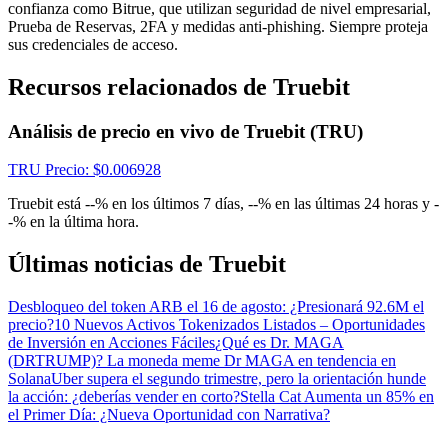
Centro de recompensas
confianza como Bitrue, que utilizan seguridad de nivel empresarial,
Prueba de Reservas, 2FA y medidas anti-phishing. Siempre proteja
Acceso
Inscribirse
sus credenciales de acceso.
Recursos relacionados de Truebit
Análisis de precio en vivo de Truebit (TRU)
TRU
Precio
: $
0.006928
Truebit está --% en los últimos 7 días, --% en las últimas 24 horas y -
-% en la última hora.
Últimas noticias de Truebit
Desbloqueo del token ARB el 16 de agosto: ¿Presionará 92.6M el
precio?
10 Nuevos Activos Tokenizados Listados – Oportunidades
de Inversión en Acciones Fáciles
¿Qué es Dr. MAGA
(DRTRUMP)? La moneda meme Dr MAGA en tendencia en
Solana
Uber supera el segundo trimestre, pero la orientación hunde
la acción: ¿deberías vender en corto?
Stella Cat Aumenta un 85% en
el Primer Día: ¿Nueva Oportunidad con Narrativa?