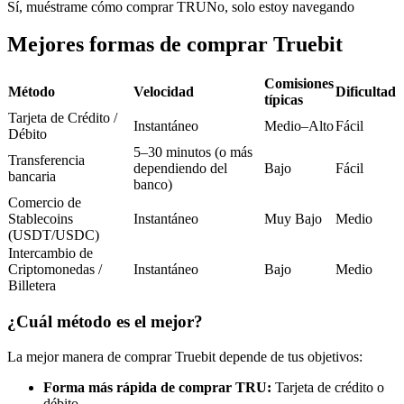
Futuros del USDC
Sí, muéstrame cómo comprar TRU
No, solo estoy navegando
Futuros que utilizan USDC como garantía
Mejores formas de comprar Truebit
Comisiones
Método
Velocidad
Dificultad
típicas
Tarjeta de Crédito /
Instantáneo
Medio–Alto
Fácil
Débito
5–30 minutos (o más
Transferencia
dependiendo del
Bajo
Fácil
bancaria
banco)
Comercio de
Stablecoins
Instantáneo
Muy Bajo
Medio
Copiar Trading
(USDT/USDC)
Únete a los mejores traders
Intercambio de
Criptomonedas /
Instantáneo
Bajo
Medio
Billetera
¿Cuál método es el mejor?
La mejor manera de comprar Truebit depende de tus objetivos:
Forma más rápida de comprar TRU:
Tarjeta de crédito o
débito