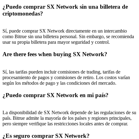
¿Puedo comprar SX Network sin una billetera de
New Listing Futures Fest
criptomonedas?
Trade New Futures, Win 200,000 USDT
Sí, puede comprar SX Network directamente en un intercambio
como Bitrue sin una billetera personal. Sin embargo, se recomienda
usar su propia billetera para mayor seguridad y control.
Crypto World Cup 2026: Grand Finale
Are there fees when buying SX Network?
77,777+3k Rewards
Sí, las tarifas pueden incluir comisiones de trading, tarifas de
procesamiento de pagos y comisiones de retiro. Los costos varían
según los métodos de pago y las condiciones del mercado.
¿Puedo comprar SX Network en mi país?
La disponibilidad de SX Network depende de las regulaciones de su
país. Bitrue admite la mayoría de los países y regiones principales,
Más eventos
pero siempre verifique las restricciones locales antes de comprar.
Gana premios y recompensas exclusivas
¿Es seguro comprar SX Network?