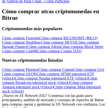
de Airdrop de Push Chain - Cómo Participar
Cómo comprar otras criptomonedas en
Bitrue
Criptomonedas más populares
Cómo comprar Fusionist
Cómo comprar BICONOMY (BICO)
Cómo comprar Hashflow
Cómo comprar SKYAI
Cómo comprar
Stargate Finance
Cómo comprar Allora
Cómo comprar Block Street
Cómo comprar Coin98
Cómo comprar Cookie DAO
Nuevas criptomonedas listadas
Cómo comprar Pipedog
Cómo comprar Canton
Cómo comprar Grvt
Cómo comprar AEON
Cómo comprar SP500 tokenized ETF
(xStock)
Cómo comprar Nasdaq tokenized ETF (xStock)
Cómo
comprar Broadcom tokenized stock (xStock)
Cómo comprar
Amazon tokenized stock (xStock)
Cómo comprar Meta tokenized
stock (xStock)
¿Nuevo en SX Network (SX)?
Comienza con las
guías para
principiantes, análisis de mercado y consejos de expertos
de Bitrue
para comprar, operar y gestionar tu SX Network con confianza. Lee