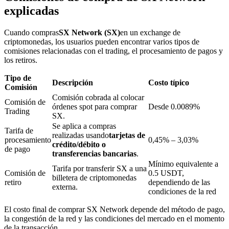
explicadas
Cuando compras
SX Network (SX)
en un exchange de
Bloqueos BTR
criptomonedas, los usuarios pueden encontrar varios tipos de
comisiones relacionadas con el trading, el procesamiento de pagos y
Inversiones exclusivas para titulares de BTR
los retiros.
Tipo de
Descripción
Costo típico
Comisión
Comisión cobrada al colocar
Comisión de
órdenes spot para comprar
Desde 0.0089%
Trading
SX.
Se aplica a compras
Tarifa de
realizadas usando
tarjetas de
procesamiento
0,45% – 3,03%
crédito/débito o
de pago
transferencias bancarias
.
Préstamos
Mínimo equivalente a
Tarifa por transferir SX a una
Comisión de
0.5 USDT,
billetera de criptomonedas
Servicio de préstamos respaldado por criptomonedas
retiro
dependiendo de las
externa.
condiciones de la red
El costo final de comprar SX Network depende del método de pago,
la congestión de la red y las condiciones del mercado en el momento
de la transacción.