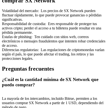
comprar SX Network
Volatilidad del mercado
:
Los precios de SX Network pueden
fluctuar rápidamente, lo que puede provocar ganancias o pérdidas
significativas.
Responsabilidad de custodia
:
Eres responsable de proteger tus
activos cripto; perder el acceso a tu billetera puede resultar en una
Referencia
pérdida permanente.
Estafas de phishing
:
Ten cuidado con sitios web, correos
Invita a un amigo para recibir recompensas en efectivo
electrónicos o mensajes fraudulentos que intenten robar credenciales
de acceso.
Deposit CASHCAT & Win
Diferencias regulatorias
:
Las regulaciones de criptomonedas varían
según el país, lo que puede afectar el trading, los retiros y las
protecciones legales.
Preguntas frecuentes
¿Cuál es la cantidad mínima de SX Network que
puedo comprar?
La mayoría de los intercambios, incluido Bitrue, permiten a los
usuarios comprar SX Network a partir de 1 USD, dependiendo del
Deposit CASHCAT & Win
método de pago.