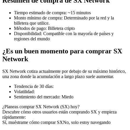
Resumen de compra de SX Network
Tiempo estimado de compra
:
~15 minutos
Monto mínimo de compra
:
Determinado por la red y la
billetera que utilice.
Futuros COIN-M
Métodos de pago
:
Billetera cripto
Disponibilidad
:
Compatible con la mayoría de países y
Futuros de criptomonedas
regiones del mundo
¿Es un buen momento para comprar SX
TradFi
Network
Derivados de acciones, divisas, metales preciosos y materias
SX Network cotiza actualmente por debajo de su máximo histórico,
primas
una zona donde la acumulación a largo plazo suele aumentar.
Tendencia de 30 días
:
Volatilidad
:
Sentimiento del mercado
:
Miedo
¿Planeas comprar SX Network (SX) hoy?
Descubre cómo otros usuarios están comprando SX y empieza
rápidamente:
Sí, muéstrame cómo comprar SX
No, solo estoy navegando