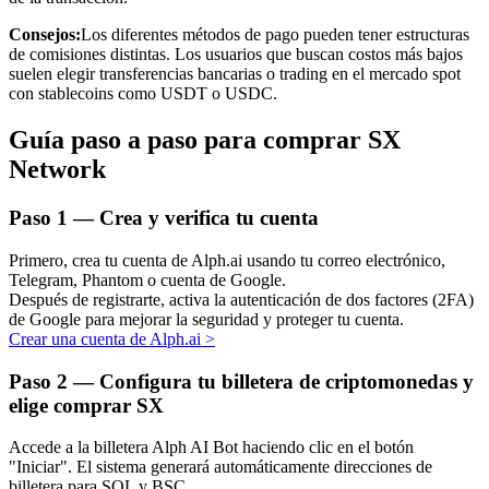
Consejos:
Los diferentes métodos de pago pueden tener estructuras
de comisiones distintas. Los usuarios que buscan costos más bajos
suelen elegir transferencias bancarias o trading en el mercado spot
con stablecoins como USDT o USDC.
Inversión automática
Guía paso a paso para comprar SX
Obtenga ganancias a largo plazo e intereses flexibles
Network
Paso
1 —
Crea y verifica tu cuenta
Primero, crea tu cuenta de Alph.ai usando tu correo electrónico,
Telegram, Phantom o cuenta de Google.
Después de registrarte, activa la autenticación de dos factores (2FA)
de Google para mejorar la seguridad y proteger tu cuenta.
Crear una cuenta de Alph.ai
>
Paso
2 —
Configura tu billetera de criptomonedas y
Aprender Staking
elige comprar SX
Obtenga más información sobre cómo obtener ingresos pasivos
Accede a la billetera Alph AI Bot haciendo clic en el botón
Bitrue
AI
"Iniciar". El sistema generará automáticamente direcciones de
billetera para SOL y BSC.