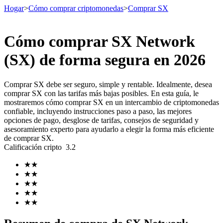
Hogar
>
Cómo comprar criptomonedas
>
Comprar SX
Cómo comprar SX Network
Futuros
(SX) de forma segura en 2026
Comprar SX debe ser seguro, simple y rentable. Idealmente, desea
comprar SX con las tarifas más bajas posibles. En esta guía, le
mostraremos cómo comprar SX en un intercambio de criptomonedas
confiable, incluyendo instrucciones paso a paso, las mejores
opciones de pago, desglose de tarifas, consejos de seguridad y
asesoramiento experto para ayudarlo a elegir la forma más eficiente
de comprar SX.
Calificación cripto
3.2
Futuros del USDT
★
★
Futuros que utilizan USDT como garantía
★
★
★
★
★
★
★
★