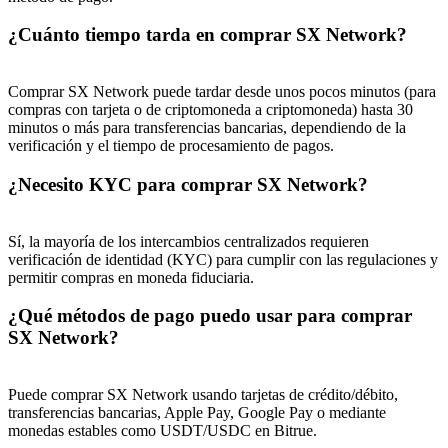
Share 500000 CASHCAT prize pool
¿Cuánto tiempo tarda en comprar SX Network?
Comprar SX Network puede tardar desde unos pocos minutos (para
compras con tarjeta o de criptomoneda a criptomoneda) hasta 30
Exclusive for BitMart Users
minutos o más para transferencias bancarias, dependiendo de la
Register & Trade to Win 500,000 USDT
verificación y el tiempo de procesamiento de pagos.
¿Necesito KYC para comprar SX Network?
Precious Metals Trading Carnival
Sí, la mayoría de los intercambios centralizados requieren
verificación de identidad (KYC) para cumplir con las regulaciones y
Trade Gold & Silver · 33,333 USDT Bonus
permitir compras en moneda fiduciaria.
¿Qué métodos de pago puedo usar para comprar
SX Network?
USDT New User Exclusive 10% APR
USDT Flexible Staking | Daily Rewards
Puede comprar SX Network usando tarjetas de crédito/débito,
transferencias bancarias, Apple Pay, Google Pay o mediante
monedas estables como USDT/USDC en Bitrue.