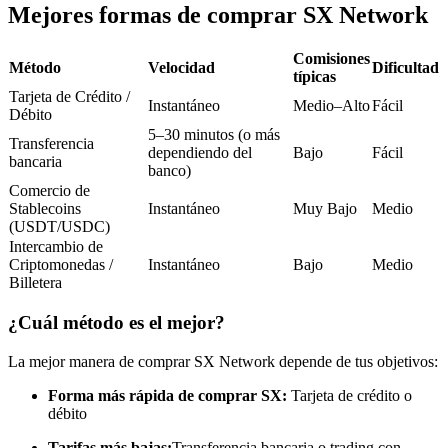
Futuros del USDC
Mejores formas de comprar SX Network
Futuros que utilizan USDC como garantía
Comisiones
Método
Velocidad
Dificultad
típicas
Tarjeta de Crédito /
Instantáneo
Medio–Alto
Fácil
Débito
5–30 minutos (o más
Transferencia
dependiendo del
Bajo
Fácil
bancaria
banco)
Comercio de
Stablecoins
Instantáneo
Muy Bajo
Medio
(USDT/USDC)
Copiar Trading
Intercambio de
Criptomonedas /
Instantáneo
Bajo
Medio
Únete a los mejores traders
Billetera
¿Cuál método es el mejor?
La mejor manera de comprar SX Network depende de tus objetivos:
Forma más rápida de comprar SX:
Tarjeta de crédito o
débito
Tarifas más bajas:
Transferencia bancaria o trading con