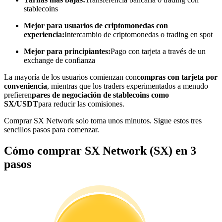
stablecoins
Conviértete en un Trader de Copia
Mejor para usuarios de criptomonedas con
Disfruta del reparto de beneficios y comisiones de copy trading
experiencia:
Intercambio de criptomonedas o trading en spot
Mejor para principiantes:
Pago con tarjeta a través de un
exchange de confianza
La mayoría de los usuarios comienzan con
compras con tarjeta por
conveniencia
, mientras que los traders experimentados a menudo
prefieren
pares de negociación de stablecoins como
SX/USDT
para reducir las comisiones.
Comprar SX Network solo toma unos minutos. Sigue estos tres
sencillos pasos para comenzar.
Información
Cómo comprar SX Network (SX) en 3
Análisis de big data que incluye información comercial, etc.
pasos