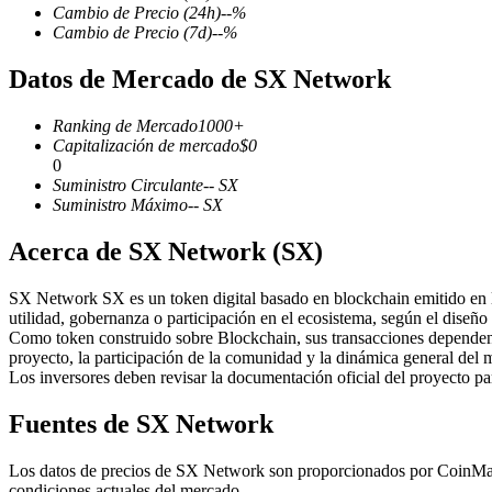
Cambio de Precio
(24h)
--
%
Cambio de Precio
(7d)
--
%
Datos de Mercado de SX Network
Futuros COIN-M
Ranking de Mercado
1000+
Futuros de criptomonedas
Capitalización de mercado
$
0
0
Suministro Circulante
--
SX
Suministro Máximo
--
SX
TradFi
Acerca de SX Network (SX)
Derivados de acciones, divisas, metales preciosos y materias pr
SX Network SX es un token digital basado en blockchain emitido en la
utilidad, gobernanza o participación en el ecosistema, según el diseño
Como token construido sobre Blockchain, sus transacciones dependen 
proyecto, la participación de la comunidad y la dinámica general del 
Los inversores deben revisar la documentación oficial del proyecto p
Fuentes de SX Network
Los datos de precios de SX Network son proporcionados por CoinMarke
Futuros del USDC
condiciones actuales del mercado.