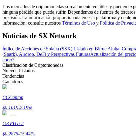
Conviértete en un Trader de Copia
Los mercados de criptomonedas son altamente volátiles y pueden exper
ninguna pérdida que pueda sufrir. Dependemos de fuentes de terceros 
Disfruta del reparto de beneficios y comisiones de copy trading
precisión. La información proporcionada en esta plataforma y cualqui
información, consulte nuestros
Términos de Uso
y
Política de Privaci
Noticias de SX Network
Índice de Acciones de Solana (SSX) Listado en Bitrue Alpha: Compra
(Spark), Airdrop, DeFi y Perspectivas Futuras
Actualización del preci
corto?
Clasificación de Criptomonedas
Nuevos Listados
Tendencias
Información
Ganadores
Análisis de big data que incluye información comercial, etc.
CC
Canton
$
0.1019
-7.19
%
GRVT
Grvt
$
0.2875
-15.44
%