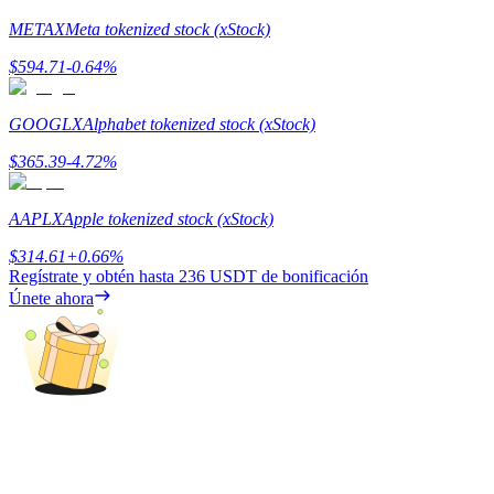
METAX
Meta tokenized stock (xStock)
Earn
$
594.71
-0.64
%
GOOGLX
Alphabet tokenized stock (xStock)
$
365.39
-4.72
%
AAPLX
Apple tokenized stock (xStock)
$
314.61
+
0.66
%
Power Piggy
Regístrate y obtén hasta
236 USDT
de bonificación
Únete ahora
Gana recompensas competitivas diariamente