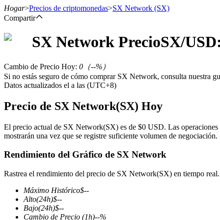
Hogar
>
Precios de criptomonedas
>
SX Network
(SX)
Compartir
SX Network
Precio
SX
/USD:
Futuros
Cambio de Precio Hoy
:
0
（
--
%）
Si no estás seguro de cómo comprar SX Network, consulta nuestra g
Datos actualizados el a las (UTC+8)
Precio de SX Network(SX) Hoy
El precio actual de SX Network(SX) es de $0 USD. Las operaciones h
mostrarán una vez que se registre suficiente volumen de negociación.
Futuros del USDT
Rendimiento del Gráfico de SX Network
Futuros que utilizan USDT como garantía
Rastrea el rendimiento del precio de SX Network(SX) en tiempo real.
Máximo Histórico
$
--
Alto
(24h)
$
--
Bajo
(24h)
$
--
Cambio de Precio
(1h)
--
%