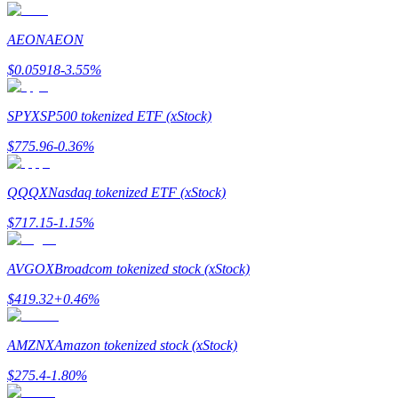
Guía
AEON
AEON
Guía de inicio de futuros
$
0.05918
-3.55
%
SPYX
SP500 tokenized ETF (xStock)
$
775.96
-0.36
%
QQQX
Nasdaq tokenized ETF (xStock)
$
717.15
-1.15
%
Estrategias comerciales
AVGOX
Broadcom tokenized stock (xStock)
Aprenda cómo mantenerse rentable
$
419.32
+
0.46
%
AMZNX
Amazon tokenized stock (xStock)
$
275.4
-1.80
%