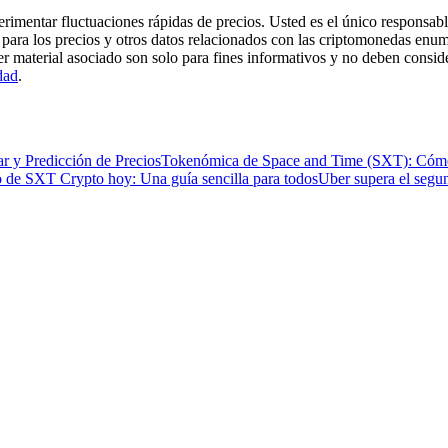
imentar fluctuaciones rápidas de precios. Usted es el único responsable
para los precios y otros datos relacionados con las criptomonedas enum
er material asociado son solo para fines informativos y no deben consi
dad
.
r y Predicción de Precios
Tokenómica de Space and Time (SXT): Cómo
o de SXT Crypto hoy: Una guía sencilla para todos
Uber supera el segun