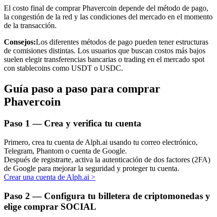
El costo final de comprar Phavercoin depende del método de pago,
la congestión de la red y las condiciones del mercado en el momento
de la transacción.
Consejos:
Los diferentes métodos de pago pueden tener estructuras
de comisiones distintas. Los usuarios que buscan costos más bajos
Inversión automática
suelen elegir transferencias bancarias o trading en el mercado spot
con stablecoins como USDT o USDC.
Obtenga ganancias a largo plazo e intereses flexibles
Guía paso a paso para comprar
Phavercoin
Paso
1 —
Crea y verifica tu cuenta
Primero, crea tu cuenta de Alph.ai usando tu correo electrónico,
Telegram, Phantom o cuenta de Google.
Después de registrarte, activa la autenticación de dos factores (2FA)
de Google para mejorar la seguridad y proteger tu cuenta.
Aprender Staking
Crear una cuenta de Alph.ai
>
Obtenga más información sobre cómo obtener ingresos pasivos
Paso
2 —
Configura tu billetera de criptomonedas y
Bitrue
AI
elige comprar SOCIAL