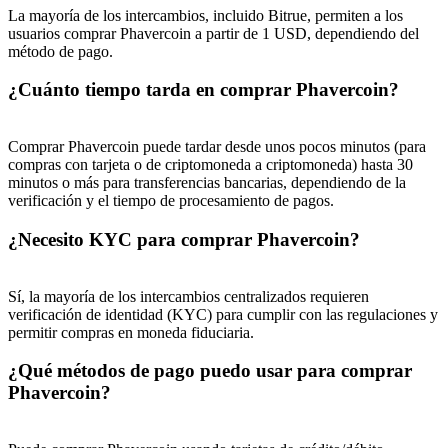
La mayoría de los intercambios, incluido Bitrue, permiten a los
Deposit & Trade BTC to Share 25000 USDT prize pool!
usuarios comprar Phavercoin a partir de 1 USD, dependiendo del
método de pago.
¿Cuánto tiempo tarda en comprar Phavercoin?
Deposit CASHCAT & Win
Share 500000 CASHCAT prize pool
Comprar Phavercoin puede tardar desde unos pocos minutos (para
compras con tarjeta o de criptomoneda a criptomoneda) hasta 30
minutos o más para transferencias bancarias, dependiendo de la
verificación y el tiempo de procesamiento de pagos.
Exclusive for BitMart Users
¿Necesito KYC para comprar Phavercoin?
Register & Trade to Win 500,000 USDT
Sí, la mayoría de los intercambios centralizados requieren
verificación de identidad (KYC) para cumplir con las regulaciones y
permitir compras en moneda fiduciaria.
Precious Metals Trading Carnival
¿Qué métodos de pago puedo usar para comprar
Trade Gold & Silver · 33,333 USDT Bonus
Phavercoin?