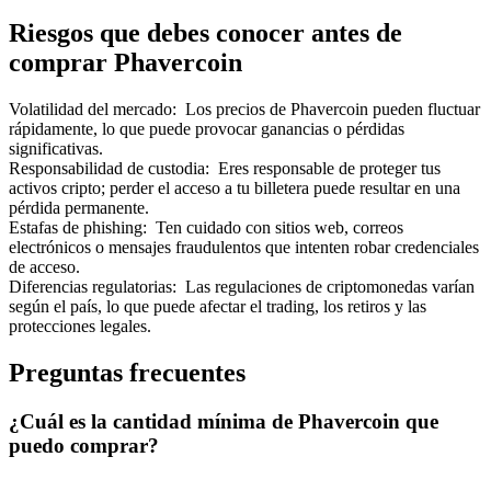
Riesgos que debes conocer antes de
comprar Phavercoin
Volatilidad del mercado
:
Los precios de Phavercoin pueden fluctuar
rápidamente, lo que puede provocar ganancias o pérdidas
Referencia
significativas.
Responsabilidad de custodia
:
Eres responsable de proteger tus
Invita a un amigo para recibir recompensas en efectivo
activos cripto; perder el acceso a tu billetera puede resultar en una
pérdida permanente.
BTC Welcome Rewards
Estafas de phishing
:
Ten cuidado con sitios web, correos
electrónicos o mensajes fraudulentos que intenten robar credenciales
de acceso.
Diferencias regulatorias
:
Las regulaciones de criptomonedas varían
según el país, lo que puede afectar el trading, los retiros y las
protecciones legales.
Preguntas frecuentes
¿Cuál es la cantidad mínima de Phavercoin que
puedo comprar?
BTC Welcome Rewards