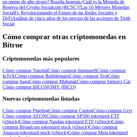
un meme de alto riesgo? Reseña honesta
¿Cuál es la Moneda de
Reserva del Crypto Socialcom (RCSC)?
Las 10 Mejores Monedas
SocialFi: Revolucionando el Futuro de las Redes Sociales y
DeFi
Análisis de cinco años de los precios de las acciones de Truth
Social
Cómo comprar otras criptomonedas en
Bitrue
Criptomonedas más populares
Cómo comprar Tutorial
Cómo comprar Immunefi
Cómo comprar
IoTeX
Cómo comprar Bubblemaps
Cómo comprar Test
Cómo
comprar Saga
Cómo comprar Mubarak
Cómo comprar Simon's Cat
Cómo comprar BICONOMY (BICO)
Nuevas criptomonedas listadas
Cómo comprar Pipedog
Cómo comprar Canton
Cómo comprar Grvt
Cómo comprar AEON
Cómo comprar SP500 tokenized ETF
(xStock)
Cómo comprar Nasdaq tokenized ETF (xStock)
Cómo
comprar Broadcom tokenized stock (xStock)
Cómo comprar
Amazon tokenized stock (xStock)
Cómo comprar Meta tokenized