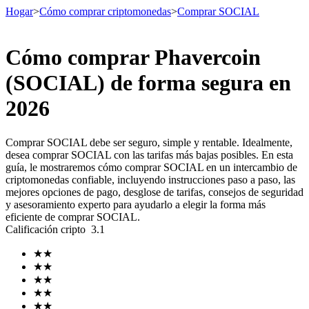
Hogar
>
Cómo comprar criptomonedas
>
Comprar SOCIAL
Cómo comprar Phavercoin
Futuros
(SOCIAL) de forma segura en
2026
Comprar SOCIAL debe ser seguro, simple y rentable. Idealmente,
desea comprar SOCIAL con las tarifas más bajas posibles. En esta
guía, le mostraremos cómo comprar SOCIAL en un intercambio de
criptomonedas confiable, incluyendo instrucciones paso a paso, las
mejores opciones de pago, desglose de tarifas, consejos de seguridad
y asesoramiento experto para ayudarlo a elegir la forma más
Futuros del USDT
eficiente de comprar SOCIAL.
Calificación cripto
3.1
Futuros que utilizan USDT como garantía
★
★
★
★
★
★
★
★
★
★