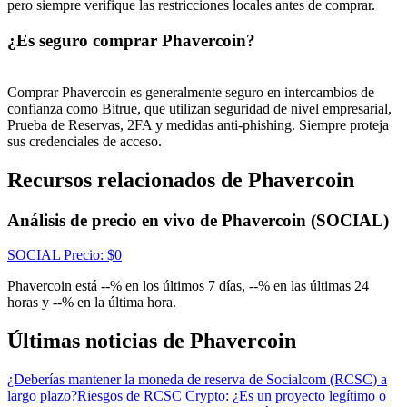
Centro de recompensas
pero siempre verifique las restricciones locales antes de comprar.
Acceso
Inscribirse
¿Es seguro comprar Phavercoin?
Comprar Phavercoin es generalmente seguro en intercambios de
confianza como Bitrue, que utilizan seguridad de nivel empresarial,
Prueba de Reservas, 2FA y medidas anti-phishing. Siempre proteja
sus credenciales de acceso.
Recursos relacionados de Phavercoin
Análisis de precio en vivo de Phavercoin (SOCIAL)
SOCIAL
Precio
: $
0
Phavercoin está --% en los últimos 7 días, --% en las últimas 24
horas y --% en la última hora.
Últimas noticias de Phavercoin
¿Deberías mantener la moneda de reserva de Socialcom (RCSC) a
largo plazo?
Riesgos de RCSC Crypto: ¿Es un proyecto legítimo o