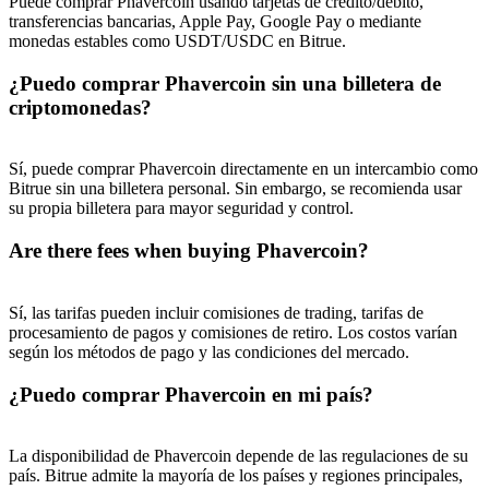
Puede comprar Phavercoin usando tarjetas de crédito/débito,
transferencias bancarias, Apple Pay, Google Pay o mediante
USDT New User Exclusive 10% APR
monedas estables como USDT/USDC en Bitrue.
USDT Flexible Staking | Daily Rewards
¿Puedo comprar Phavercoin sin una billetera de
criptomonedas?
BTC New User Exclusive: 6.5% APR
Sí, puede comprar Phavercoin directamente en un intercambio como
Bitrue sin una billetera personal. Sin embargo, se recomienda usar
BTC Flexible Staking | Daily Rewards
su propia billetera para mayor seguridad y control.
Are there fees when buying Phavercoin?
Sí, las tarifas pueden incluir comisiones de trading, tarifas de
procesamiento de pagos y comisiones de retiro. Los costos varían
según los métodos de pago y las condiciones del mercado.
¿Puedo comprar Phavercoin en mi país?
Más eventos
Gana premios y recompensas exclusivas
La disponibilidad de Phavercoin depende de las regulaciones de su
país. Bitrue admite la mayoría de los países y regiones principales,