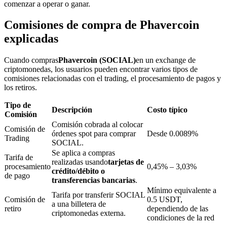
comenzar a operar o ganar.
Comisiones de compra de Phavercoin
explicadas
Bloqueos BTR
Inversiones exclusivas para titulares de BTR
Cuando compras
Phavercoin (SOCIAL)
en un exchange de
criptomonedas, los usuarios pueden encontrar varios tipos de
comisiones relacionadas con el trading, el procesamiento de pagos y
los retiros.
Tipo de
Descripción
Costo típico
Comisión
Comisión cobrada al colocar
Comisión de
órdenes spot para comprar
Desde 0.0089%
Trading
SOCIAL.
Se aplica a compras
Tarifa de
Préstamos
realizadas usando
tarjetas de
procesamiento
0,45% – 3,03%
crédito/débito o
de pago
Servicio de préstamos respaldado por criptomonedas
transferencias bancarias
.
Mínimo equivalente a
Tarifa por transferir SOCIAL
Comisión de
0.5 USDT,
a una billetera de
retiro
dependiendo de las
criptomonedas externa.
condiciones de la red