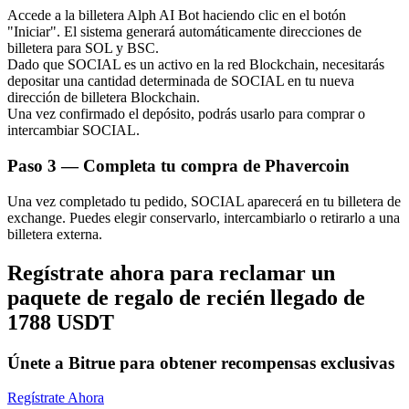
Accede a la billetera Alph AI Bot haciendo clic en el botón
"Iniciar". El sistema generará automáticamente direcciones de
billetera para SOL y BSC.
Dado que SOCIAL es un activo en la red Blockchain, necesitarás
depositar una cantidad determinada de SOCIAL en tu nueva
dirección de billetera Blockchain.
Una vez confirmado el depósito, podrás usarlo para comprar o
Bitrue Partners
intercambiar SOCIAL.
Paso
3 —
Completa tu compra de Phavercoin
Una vez completado tu pedido, SOCIAL aparecerá en tu billetera de
exchange. Puedes elegir conservarlo, intercambiarlo o retirarlo a una
billetera externa.
Regístrate ahora para reclamar un
paquete de regalo de recién llegado de
Afiliados de Bitrue
1788 USDT
¡Hasta un 65% de comisiones!
Únete a Bitrue para obtener recompensas exclusivas
Regístrate Ahora