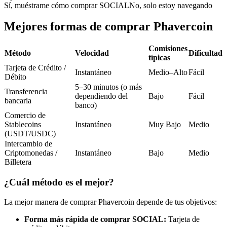
Futuros del USDC
Sí, muéstrame cómo comprar SOCIAL
No, solo estoy navegando
Futuros que utilizan USDC como garantía
Mejores formas de comprar Phavercoin
Comisiones
Método
Velocidad
Dificultad
típicas
Tarjeta de Crédito /
Instantáneo
Medio–Alto
Fácil
Débito
5–30 minutos (o más
Transferencia
dependiendo del
Bajo
Fácil
bancaria
banco)
Comercio de
Copiar Trading
Stablecoins
Instantáneo
Muy Bajo
Medio
(USDT/USDC)
Únete a los mejores traders
Intercambio de
Criptomonedas /
Instantáneo
Bajo
Medio
Billetera
¿Cuál método es el mejor?
La mejor manera de comprar Phavercoin depende de tus objetivos:
Forma más rápida de comprar SOCIAL:
Tarjeta de