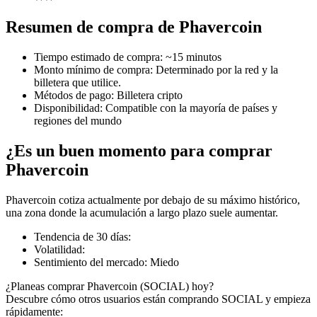
Resumen de compra de Phavercoin
Tiempo estimado de compra
:
~15 minutos
Futuros COIN-M
Monto mínimo de compra
:
Determinado por la red y la
billetera que utilice.
Futuros de criptomonedas
Métodos de pago
:
Billetera cripto
Disponibilidad
:
Compatible con la mayoría de países y
regiones del mundo
TradFi
¿Es un buen momento para comprar
Derivados de acciones, divisas, metales preciosos y materias
Phavercoin
primas
Phavercoin cotiza actualmente por debajo de su máximo histórico,
una zona donde la acumulación a largo plazo suele aumentar.
Tendencia de 30 días
:
Volatilidad
:
Sentimiento del mercado
:
Miedo
¿Planeas comprar Phavercoin (SOCIAL) hoy?
Descubre cómo otros usuarios están comprando SOCIAL y empieza
rápidamente: