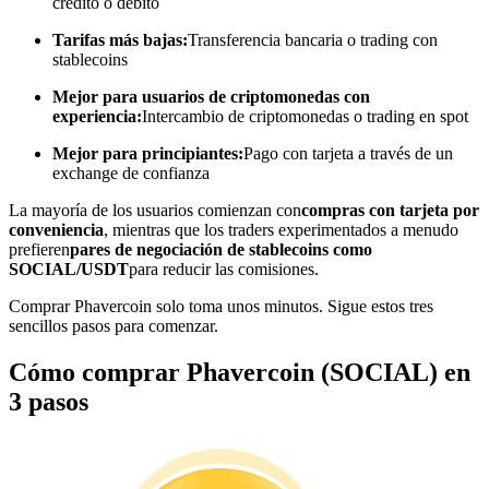
crédito o débito
Conviértete en un Trader de Copia
Tarifas más bajas:
Transferencia bancaria o trading con
stablecoins
Disfruta del reparto de beneficios y comisiones de copy trading
Mejor para usuarios de criptomonedas con
experiencia:
Intercambio de criptomonedas o trading en spot
Mejor para principiantes:
Pago con tarjeta a través de un
exchange de confianza
La mayoría de los usuarios comienzan con
compras con tarjeta por
conveniencia
, mientras que los traders experimentados a menudo
prefieren
pares de negociación de stablecoins como
SOCIAL/USDT
para reducir las comisiones.
Información
Comprar Phavercoin solo toma unos minutos. Sigue estos tres
sencillos pasos para comenzar.
Análisis de big data que incluye información comercial, etc.
Cómo comprar Phavercoin (SOCIAL) en
3 pasos