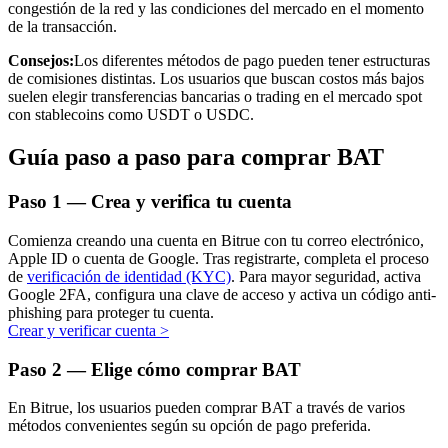
congestión de la red y las condiciones del mercado en el momento
de la transacción.
Consejos:
Los diferentes métodos de pago pueden tener estructuras
de comisiones distintas. Los usuarios que buscan costos más bajos
suelen elegir transferencias bancarias o trading en el mercado spot
Inversión automática
con stablecoins como USDT o USDC.
Obtenga ganancias a largo plazo e intereses flexibles
Guía paso a paso para comprar BAT
Paso
1 —
Crea y verifica tu cuenta
Comienza creando una cuenta en Bitrue con tu correo electrónico,
Apple ID o cuenta de Google. Tras registrarte, completa el proceso
de
verificación de identidad (KYC)
. Para mayor seguridad, activa
Google 2FA, configura una clave de acceso y activa un código anti-
phishing para proteger tu cuenta.
Crear y verificar cuenta
>
Aprender Staking
Paso
2 —
Elige cómo comprar BAT
Obtenga más información sobre cómo obtener ingresos pasivos
En Bitrue, los usuarios pueden comprar BAT a través de varios
Bitrue
AI
métodos convenientes según su opción de pago preferida.