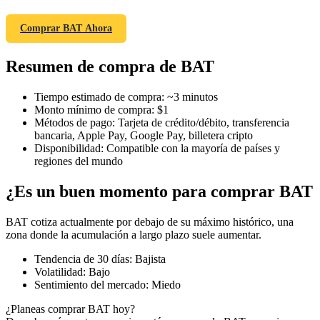
Comprar BAT Ahora
Resumen de compra de BAT
Futuros COIN-M
Futuros de criptomonedas
Tiempo estimado de compra
:
~3 minutos
Monto mínimo de compra
:
$1
Métodos de pago
:
Tarjeta de crédito/débito, transferencia
bancaria, Apple Pay, Google Pay, billetera cripto
TradFi
Disponibilidad
:
Compatible con la mayoría de países y
regiones del mundo
Derivados de acciones, divisas, metales preciosos y materias
primas
¿Es un buen momento para comprar BAT
BAT cotiza actualmente por debajo de su máximo histórico, una
zona donde la acumulación a largo plazo suele aumentar.
Tendencia de 30 días
:
Bajista
Volatilidad
:
Bajo
Sentimiento del mercado
:
Miedo
¿Planeas comprar BAT hoy?