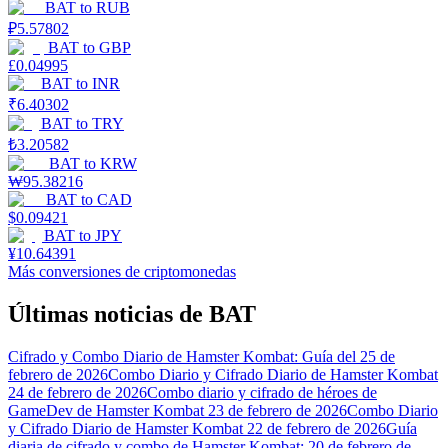
BAT
to
RUB
₽
5.57802
BAT
to
GBP
£
0.04995
BAT
to
INR
₹
6.40302
BAT
to
TRY
₺
3.20582
BAT
to
KRW
₩
95.38216
BAT
to
CAD
$
0.09421
BAT
to
JPY
¥
10.64391
Más conversiones de criptomonedas
Últimas noticias de BAT
Cifrado y Combo Diario de Hamster Kombat: Guía del 25 de
febrero de 2026
Combo Diario y Cifrado Diario de Hamster Kombat
24 de febrero de 2026
Combo diario y cifrado de héroes de
GameDev de Hamster Kombat 23 de febrero de 2026
Combo Diario
y Cifrado Diario de Hamster Kombat 22 de febrero de 2026
Guía
diaria de cifrado y combo de Hamster Kombat: 20 de febrero de