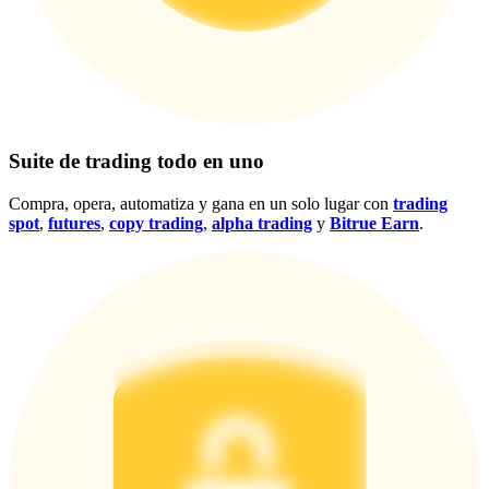
Centro de recompensas
Acceso
Inscribirse
Suite de trading todo en uno
Compra, opera, automatiza y gana en un solo lugar con
trading
spot
,
futures
,
copy trading
,
alpha trading
y
Bitrue Earn
.