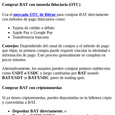
Comprar BAT con moneda fiduciaria (OTC)
Usa el
mercado OTC de Bitrue
para comprar BAT directamente
con métodos de pago fiduciarios como:
Tarjeta de crédito o débito
Apple Pay o Google Pay
Bitrue Partners
Transferencia bancaria
Consejos:
Dependiendo del canal de compra y el método de pago
que elijas, tu primera compra puede requerir vincular tu identidad e
información de pago. Este proceso generalmente se completa en
pocos minutos.
Alternativamente, los usuarios pueden comprar primero stablecoins
como
USDT o USDC
y luego cambiarlas por
BAT
usando
BAT/USDT
or
BAT/USDC
pares de trading spot.
Afiliados de Bitrue
Comprar BAT con criptomonedas
¡Hasta un 65% de comisiones!
Si ya tienes criptomonedas, puedes depositarlas en tu billetera cripto
y convertirlas a BAT.
Depositar BAT directamente
, o