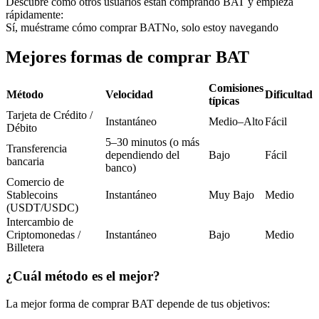
Descubre cómo otros usuarios están comprando BAT y empieza
Futuros del USDC
rápidamente:
Sí, muéstrame cómo comprar BAT
No, solo estoy navegando
Futuros que utilizan USDC como garantía
Mejores formas de comprar BAT
Comisiones
Método
Velocidad
Dificultad
típicas
Tarjeta de Crédito /
Instantáneo
Medio–Alto
Fácil
Débito
5–30 minutos (o más
Transferencia
dependiendo del
Bajo
Fácil
bancaria
banco)
Copiar Trading
Comercio de
Stablecoins
Instantáneo
Muy Bajo
Medio
Únete a los mejores traders
(USDT/USDC)
Intercambio de
Criptomonedas /
Instantáneo
Bajo
Medio
Billetera
¿Cuál método es el mejor?
La mejor forma de comprar BAT depende de tus objetivos: