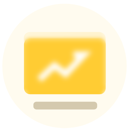
Share 500000 CASHCAT prize pool
Exclusive for BitMart Users
Register & Trade to Win 500,000 USDT
Precious Metals Trading Carnival
Trade Gold & Silver · 33,333 USDT Bonus
USDT New User Exclusive 10% APR
USDT Flexible Staking | Daily Rewards