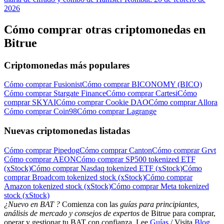
2026
Cómo comprar otras criptomonedas en
Bitrue
Criptomonedas más populares
Cómo comprar Fusionist
Cómo comprar BICONOMY (BICO)
Cómo comprar Stargate Finance
Cómo comprar Cartesi
Cómo
comprar SKYAI
Cómo comprar Cookie DAO
Cómo comprar Allora
Cómo comprar Coin98
Cómo comprar Lagrange
Nuevas criptomonedas listadas
Cómo comprar Pipedog
Cómo comprar Canton
Cómo comprar Grvt
Cómo comprar AEON
Cómo comprar SP500 tokenized ETF
(xStock)
Cómo comprar Nasdaq tokenized ETF (xStock)
Cómo
comprar Broadcom tokenized stock (xStock)
Cómo comprar
Amazon tokenized stock (xStock)
Cómo comprar Meta tokenized
stock (xStock)
¿Nuevo en BAT ?
Comienza con las
guías para principiantes,
análisis de mercado y consejos de expertos
de Bitrue para comprar,
operar y gestionar tu BAT con confianza. Lee
Guías
/ Visita
Blog