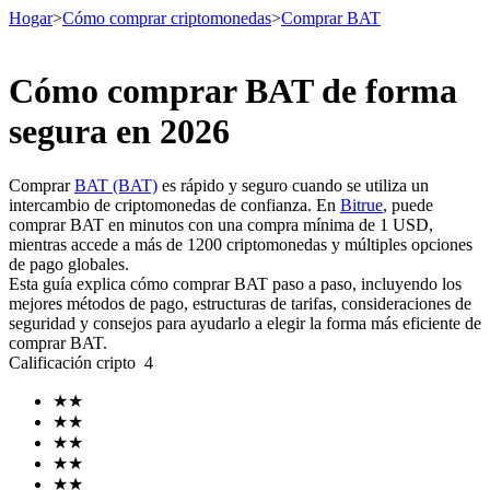
Hogar
>
Cómo comprar criptomonedas
>
Comprar BAT
Cómo comprar BAT de forma
Futuros
segura en 2026
Comprar
BAT (BAT)
es rápido y seguro cuando se utiliza un
intercambio de criptomonedas de confianza. En
Bitrue
, puede
comprar BAT en minutos con una compra mínima de 1 USD,
mientras accede a más de 1200 criptomonedas y múltiples opciones
de pago globales.
Esta guía explica cómo comprar BAT paso a paso, incluyendo los
mejores métodos de pago, estructuras de tarifas, consideraciones de
seguridad y consejos para ayudarlo a elegir la forma más eficiente de
Futuros del USDT
comprar BAT.
Calificación cripto
4
Futuros que utilizan USDT como garantía
★
★
★
★
★
★
★
★
★
★