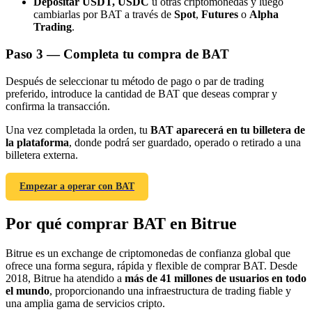
Depositar USDT, USDC
u otras criptomonedas y luego
cambiarlas por BAT a través de
Spot
,
Futures
o
Alpha
Trading
.
Paso
3 —
Completa tu compra de BAT
Después de seleccionar tu método de pago o par de trading
Referencia
preferido, introduce la cantidad de BAT que deseas comprar y
confirma la transacción.
Invita a un amigo para recibir recompensas en efectivo
Una vez completada la orden, tu
BAT aparecerá en tu billetera de
Deposit CASHCAT & Win
la plataforma
, donde podrá ser guardado, operado o retirado a una
billetera externa.
Empezar a operar con BAT
Por qué comprar BAT en Bitrue
Bitrue es un exchange de criptomonedas de confianza global que
ofrece una forma segura, rápida y flexible de comprar BAT. Desde
2018, Bitrue ha atendido a
más de 41 millones de usuarios en todo
el mundo
, proporcionando una infraestructura de trading fiable y
una amplia gama de servicios cripto.
Deposit CASHCAT & Win