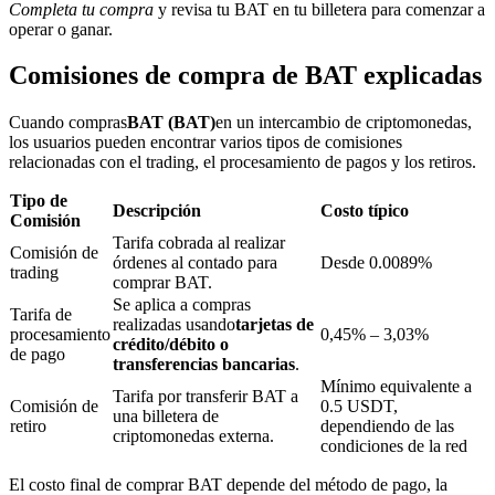
Completa tu compra
y revisa tu BAT en tu billetera para comenzar a
operar o ganar.
Comisiones de compra de BAT explicadas
Bloqueos BTR
Cuando compras
BAT (BAT)
en un intercambio de criptomonedas,
Inversiones exclusivas para titulares de BTR
los usuarios pueden encontrar varios tipos de comisiones
relacionadas con el trading, el procesamiento de pagos y los retiros.
Tipo de
Descripción
Costo típico
Comisión
Tarifa cobrada al realizar
Comisión de
órdenes al contado para
Desde 0.0089%
trading
comprar BAT.
Se aplica a compras
Tarifa de
realizadas usando
tarjetas de
procesamiento
0,45% – 3,03%
crédito/débito o
Préstamos
de pago
transferencias bancarias
.
Mínimo equivalente a
Servicio de préstamos respaldado por criptomonedas
Tarifa por transferir BAT a
Comisión de
0.5 USDT,
una billetera de
retiro
dependiendo de las
criptomonedas externa.
condiciones de la red
El costo final de comprar BAT depende del método de pago, la