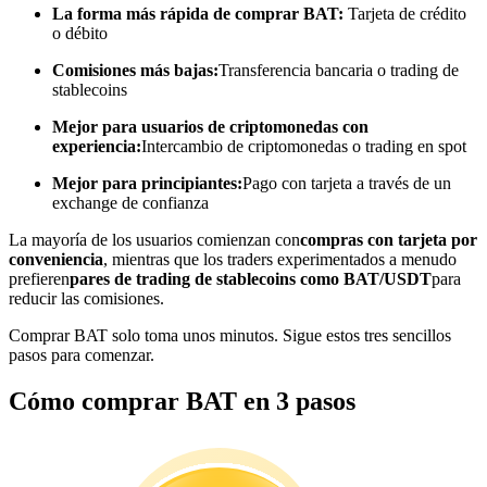
La forma más rápida de comprar BAT:
Tarjeta de crédito
o débito
Conviértete en un Trader de Copia
Comisiones más bajas:
Transferencia bancaria o trading de
Disfruta del reparto de beneficios y comisiones de copy trading
stablecoins
Mejor para usuarios de criptomonedas con
experiencia:
Intercambio de criptomonedas o trading en spot
Mejor para principiantes:
Pago con tarjeta a través de un
exchange de confianza
La mayoría de los usuarios comienzan con
compras con tarjeta por
conveniencia
, mientras que los traders experimentados a menudo
prefieren
pares de trading de stablecoins como BAT/USDT
para
Información
reducir las comisiones.
Análisis de big data que incluye información comercial, etc.
Comprar BAT solo toma unos minutos. Sigue estos tres sencillos
pasos para comenzar.
Cómo comprar BAT en 3 pasos