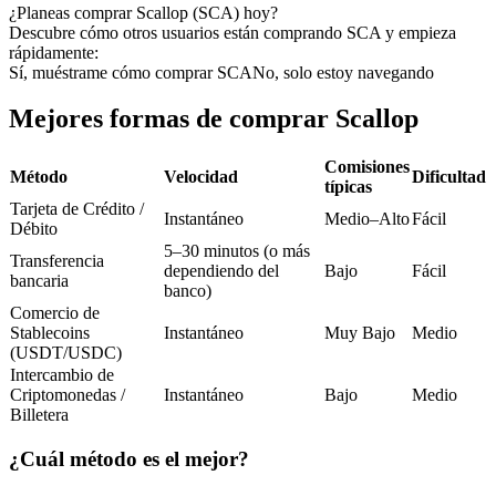
Futuros del USDC
¿Planeas comprar Scallop (SCA) hoy?
Descubre cómo otros usuarios están comprando SCA y empieza
Futuros que utilizan USDC como garantía
rápidamente:
Sí, muéstrame cómo comprar SCA
No, solo estoy navegando
Mejores formas de comprar Scallop
Comisiones
Método
Velocidad
Dificultad
típicas
Tarjeta de Crédito /
Instantáneo
Medio–Alto
Fácil
Débito
5–30 minutos (o más
Transferencia
Copiar Trading
dependiendo del
Bajo
Fácil
bancaria
banco)
Únete a los mejores traders
Comercio de
Stablecoins
Instantáneo
Muy Bajo
Medio
(USDT/USDC)
Intercambio de
Criptomonedas /
Instantáneo
Bajo
Medio
Billetera
¿Cuál método es el mejor?