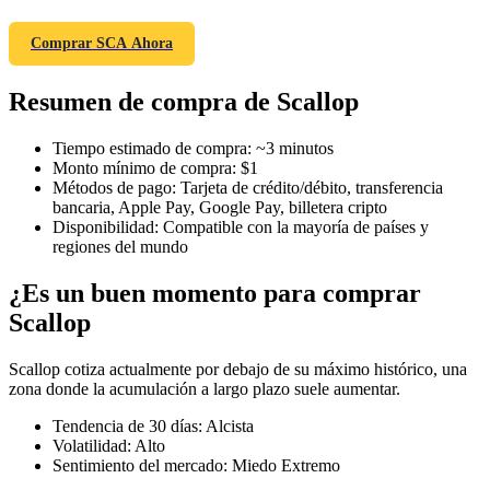
Comprar SCA Ahora
Resumen de compra de Scallop
Futuros COIN-M
Futuros de criptomonedas
Tiempo estimado de compra
:
~3 minutos
Monto mínimo de compra
:
$1
Métodos de pago
:
Tarjeta de crédito/débito, transferencia
bancaria, Apple Pay, Google Pay, billetera cripto
TradFi
Disponibilidad
:
Compatible con la mayoría de países y
regiones del mundo
Derivados de acciones, divisas, metales preciosos y materias
primas
¿Es un buen momento para comprar
Scallop
Scallop cotiza actualmente por debajo de su máximo histórico, una
zona donde la acumulación a largo plazo suele aumentar.
Tendencia de 30 días
:
Alcista
Volatilidad
:
Alto
Sentimiento del mercado
:
Miedo Extremo