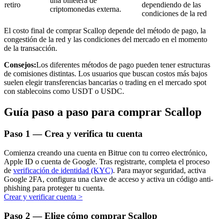
una billetera de
retiro
dependiendo de las
criptomonedas externa.
condiciones de la red
El costo final de comprar Scallop depende del método de pago, la
congestión de la red y las condiciones del mercado en el momento
de la transacción.
Inversión automática
Consejos:
Los diferentes métodos de pago pueden tener estructuras
Obtenga ganancias a largo plazo e intereses flexibles
de comisiones distintas. Los usuarios que buscan costos más bajos
suelen elegir transferencias bancarias o trading en el mercado spot
con stablecoins como USDT o USDC.
Guía paso a paso para comprar Scallop
Paso
1 —
Crea y verifica tu cuenta
Comienza creando una cuenta en Bitrue con tu correo electrónico,
Apple ID o cuenta de Google. Tras registrarte, completa el proceso
Aprender Staking
de
verificación de identidad (KYC)
. Para mayor seguridad, activa
Google 2FA, configura una clave de acceso y activa un código anti-
Obtenga más información sobre cómo obtener ingresos pasivos
phishing para proteger tu cuenta.
Crear y verificar cuenta
>
Bitrue
AI
Paso
2 —
Elige cómo comprar Scallop