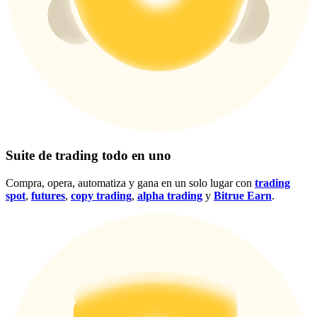
Centro de recompensas
Acceso
Inscribirse
Suite de trading todo en uno
Compra, opera, automatiza y gana en un solo lugar con
trading
spot
,
futures
,
copy trading
,
alpha trading
y
Bitrue Earn
.