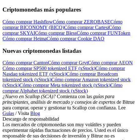
Criptomonedas más populares
Cómo comprar Hashflow
Cómo comprar ZEROBASE
Cómo
comprar BICONOMY (BICO)
Cómo comprar Cartesi
Cómo
comprar SKYAI
Cómo comprar Bless
Cómo comprar FUNToken
Cómo comprar Heima
Cómo comprar Cookie DAO
Nuevas criptomonedas listadas
Cómo comprar Canton
Cómo comprar Grvt
Cómo comprar AEON
Cómo comprar SP500 tokenized ETF (xStock)
Cómo comprar
Nasdaq tokenized ETF (xStock)
Cómo comprar Broadcom
tokenized stock (xStock)
Cómo comprar Amazon tokenized stock
(xStock)
Cómo comprar Meta tokenized stock (xStock)
Cómo
comprar Alphabet tokenized stock (xStock)
¿Nuevo en Scallop (SCA)?
Comienza con las
guías para
principiantes, análisis de mercado y consejos de expertos
de Bitrue
para comprar, operar y gestionar tu Scallop con confianza. Lee
Guías
/ Visita
Blog
Descargo de responsabilidad
Los mercados de criptomonedas son muy volátiles y pueden
experimentar rápidas fluctuaciones de precios. Usted es el único
responsable de sus decisiones de inversión y Bitrue no es