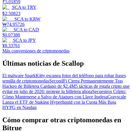
₹
5.01859
SCA
to
TRY
₺
2.50823
SCA
to
KRW
₩
74.95726
SCA
to
CAD
$
0.07388
SCA
to
JPY
¥
8.33761
Más conversiones de criptomonedas
Últimas noticias de Scallop
El malware SparkKitty escanea fotos del teléfono para robar frases
semilla de criptomonedas
SecondFi Cierra Permanentemente Tras
Hackeo de Billetera Cardano de $2.4M
5 tácticas de estafa cripto que
evitar en julio de 2026: protege tu billetera ahora
Secuestros Cripto:
Cómo Mantenerse a Salvo de Ataques con Llave Inglesa
Grayscale
Lanza el ETF de Staking Hyperliquid con la Cuota Más Baja
HYPG en Nasdaq
Cómo comprar otras criptomonedas en
Bitrue