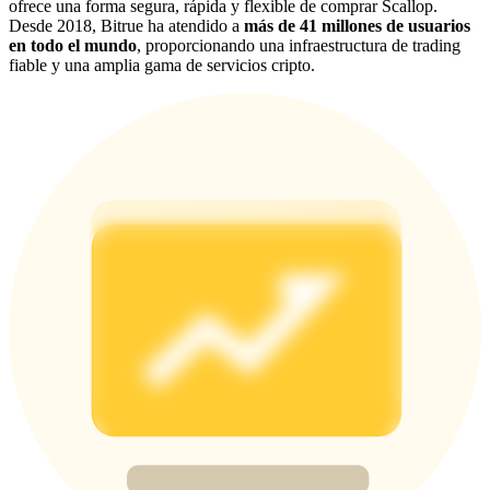
ofrece una forma segura, rápida y flexible de comprar Scallop.
Desde 2018, Bitrue ha atendido a
más de 41 millones de usuarios
Share 500000 CASHCAT prize pool
en todo el mundo
, proporcionando una infraestructura de trading
fiable y una amplia gama de servicios cripto.
Exclusive for BitMart Users
Register & Trade to Win 500,000 USDT
Precious Metals Trading Carnival
Trade Gold & Silver · 33,333 USDT Bonus
USDT New User Exclusive 10% APR
USDT Flexible Staking | Daily Rewards