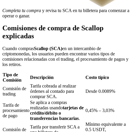
Completa tu compra
y revisa tu SCA en tu billetera para comenzar a
operar o ganar.
Bloqueos BTR
Comisiones de compra de Scallop
Inversiones exclusivas para titulares de BTR
explicadas
Cuando compras
Scallop (SCA)
en un intercambio de
criptomonedas, los usuarios pueden encontrar varios tipos de
comisiones relacionadas con el trading, el procesamiento de pagos y
los retiros.
Tipo de
Descripción
Costo típico
Comisión
Tarifa cobrada al realizar
Comisión de
órdenes al contado para
Desde 0.0089%
trading
Préstamos
comprar SCA.
Se aplica a compras
Servicio de préstamos respaldado por criptomonedas
Tarifa de
realizadas usando
tarjetas de
procesamiento
0,45% – 3,03%
crédito/débito o
de pago
transferencias bancarias
.
Mínimo equivalente a
Tarifa por transferir SCA a
Comisión de
0.5 USDT,