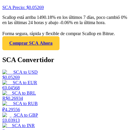
SCA
Precio
: $
0.05269
Scallop está arriba 1490.18% en los últimos 7 días, poco cambió 0%
en las últimas 24 horas y abajo -0.06% en la última hora.
Forma segura, rápida y flexible de comprar Scallop en Bitrue.
Comprar SCA Ahora
SCA Convertidor
SCA
to
USD
$
0.05269
SCA
to
EUR
€
0.04568
SCA
to
BRL
R$
0.26934
SCA
to
RUB
₽
4.29556
SCA
to
GBP
£
0.03913
SCA
to
INR