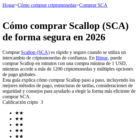
Hogar
>
Cómo comprar criptomonedas
>
Comprar SCA
Cómo comprar Scallop (SCA)
Futuros
de forma segura en 2026
Comprar
Scallop (SCA)
es rápido y seguro cuando se utiliza un
intercambio de criptomonedas de confianza. En
Bitrue
, puede
comprar Scallop en minutos con una compra mínima de 1 USD,
mientras accede a más de 1200 criptomonedas y múltiples opciones
de pago globales.
Esta guía explica cómo comprar Scallop paso a paso, incluyendo los
mejores métodos de pago, estructuras de tarifas, consideraciones de
seguridad y consejos para ayudarlo a elegir la forma más eficiente de
Futuros del USDT
comprar SCA.
Calificación cripto
3
Futuros que utilizan USDT como garantía
★
★
★
★
★
★
★
★
★
★