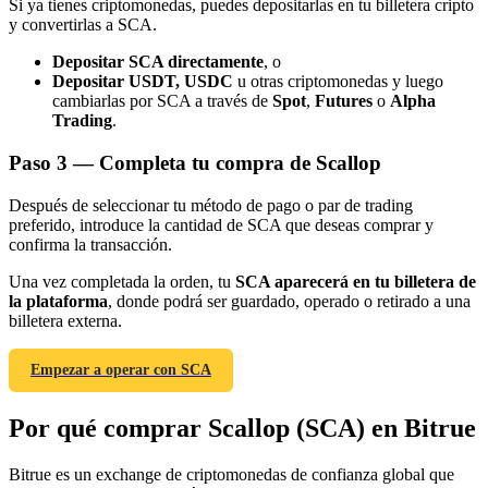
Si ya tienes criptomonedas, puedes depositarlas en tu billetera cripto
y convertirlas a SCA.
Depositar SCA directamente
, o
Depositar USDT, USDC
u otras criptomonedas y luego
cambiarlas por SCA a través de
Spot
,
Futures
o
Alpha
Trading
.
Referencia
Paso
3 —
Completa tu compra de Scallop
Invita a un amigo para recibir recompensas en efectivo
Después de seleccionar tu método de pago o par de trading
Deposit CASHCAT & Win
preferido, introduce la cantidad de SCA que deseas comprar y
confirma la transacción.
Una vez completada la orden, tu
SCA aparecerá en tu billetera de
la plataforma
, donde podrá ser guardado, operado o retirado a una
billetera externa.
Empezar a operar con SCA
Por qué comprar Scallop (SCA) en Bitrue
Bitrue es un exchange de criptomonedas de confianza global que
Deposit CASHCAT & Win