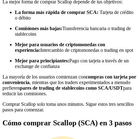
La mejor forma de comprar Scallop depende de tus objetivos:
Conviértete en un Trader de Copia
La forma más rápida de comprar SCA:
Tarjeta de crédito
o débito
Disfruta del reparto de beneficios y comisiones de copy trading
Comisiones más bajas:
Transferencia bancaria o trading de
stablecoins
Mejor para usuarios de criptomonedas con
experiencia:
Intercambio de criptomonedas o trading en spot
Mejor para principiantes:
Pago con tarjeta a través de un
exchange de confianza
La mayoría de los usuarios comienzan con
compras con tarjeta por
conveniencia
, mientras que los traders experimentados a menudo
Información
prefieren
pares de trading de stablecoins como SCA/USDT
para
reducir las comisiones.
Análisis de big data que incluye información comercial, etc.
Comprar Scallop solo toma unos minutos. Sigue estos tres sencillos
pasos para comenzar.
Cómo comprar Scallop (SCA) en 3 pasos