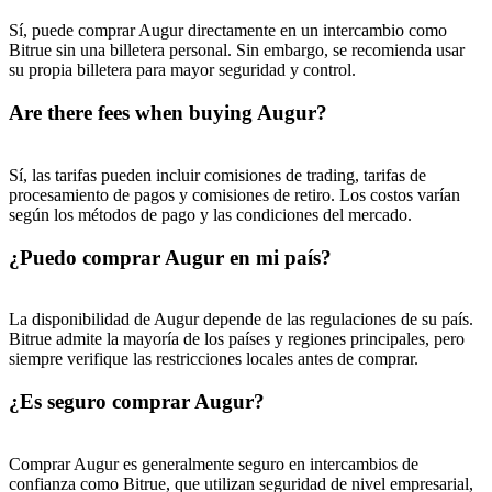
USDT New User Exclusive 10% APR
Sí, puede comprar Augur directamente en un intercambio como
Bitrue sin una billetera personal. Sin embargo, se recomienda usar
USDT Flexible Staking | Daily Rewards
su propia billetera para mayor seguridad y control.
Are there fees when buying Augur?
BTC New User Exclusive: 6.5% APR
Sí, las tarifas pueden incluir comisiones de trading, tarifas de
procesamiento de pagos y comisiones de retiro. Los costos varían
BTC Flexible Staking | Daily Rewards
según los métodos de pago y las condiciones del mercado.
¿Puedo comprar Augur en mi país?
La disponibilidad de Augur depende de las regulaciones de su país.
Bitrue admite la mayoría de los países y regiones principales, pero
siempre verifique las restricciones locales antes de comprar.
¿Es seguro comprar Augur?
Más eventos
Gana premios y recompensas exclusivas
Comprar Augur es generalmente seguro en intercambios de
confianza como Bitrue, que utilizan seguridad de nivel empresarial,