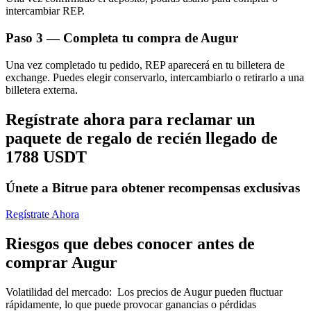
intercambiar REP.
Paso
3 —
Completa tu compra de Augur
Una vez completado tu pedido, REP aparecerá en tu billetera de
exchange. Puedes elegir conservarlo, intercambiarlo o retirarlo a una
billetera externa.
Bitrue Partners
Regístrate ahora para reclamar un
paquete de regalo de recién llegado de
1788 USDT
Únete a Bitrue para obtener recompensas exclusivas
Regístrate Ahora
Afiliados de Bitrue
Riesgos que debes conocer antes de
comprar Augur
¡Hasta un 65% de comisiones!
Volatilidad del mercado
:
Los precios de Augur pueden fluctuar
rápidamente, lo que puede provocar ganancias o pérdidas