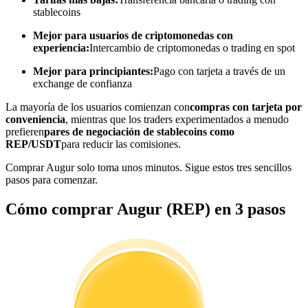
stablecoins
Conviértete en un Trader de Copia
Mejor para usuarios de criptomonedas con
Disfruta del reparto de beneficios y comisiones de copy trading
experiencia:
Intercambio de criptomonedas o trading en spot
Mejor para principiantes:
Pago con tarjeta a través de un
exchange de confianza
La mayoría de los usuarios comienzan con
compras con tarjeta por
conveniencia
, mientras que los traders experimentados a menudo
prefieren
pares de negociación de stablecoins como
REP/USDT
para reducir las comisiones.
Comprar Augur solo toma unos minutos. Sigue estos tres sencillos
pasos para comenzar.
Información
Cómo comprar Augur (REP) en 3 pasos
Análisis de big data que incluye información comercial, etc.