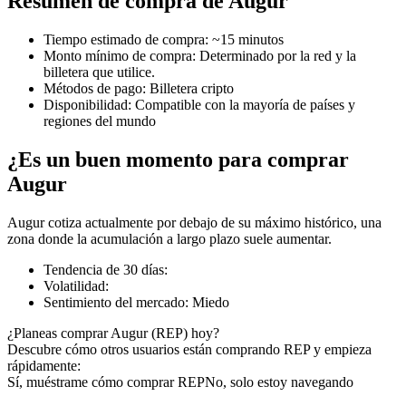
Resumen de compra de Augur
Tiempo estimado de compra
:
~15 minutos
Monto mínimo de compra
:
Determinado por la red y la
billetera que utilice.
Futuros COIN-M
Métodos de pago
:
Billetera cripto
Disponibilidad
:
Compatible con la mayoría de países y
Futuros de criptomonedas
regiones del mundo
¿Es un buen momento para comprar
TradFi
Augur
Derivados de acciones, divisas, metales preciosos y materias
Augur cotiza actualmente por debajo de su máximo histórico, una
primas
zona donde la acumulación a largo plazo suele aumentar.
Tendencia de 30 días
:
Volatilidad
:
Sentimiento del mercado
:
Miedo
¿Planeas comprar Augur (REP) hoy?
Descubre cómo otros usuarios están comprando REP y empieza
rápidamente:
Sí, muéstrame cómo comprar REP
No, solo estoy navegando