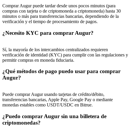
Comprar Augur puede tardar desde unos pocos minutos (para
Deposit & Trade BTC to Share 25000 USDT prize pool!
compras con tarjeta o de criptomoneda a criptomoneda) hasta 30
minutos o más para transferencias bancarias, dependiendo de la
verificación y el tiempo de procesamiento de pagos.
¿Necesito KYC para comprar Augur?
Deposit CASHCAT & Win
Share 500000 CASHCAT prize pool
Sí, la mayoría de los intercambios centralizados requieren
verificación de identidad (KYC) para cumplir con las regulaciones y
permitir compras en moneda fiduciaria.
Exclusive for BitMart Users
¿Qué métodos de pago puedo usar para comprar
Augur?
Register & Trade to Win 500,000 USDT
Puede comprar Augur usando tarjetas de crédito/débito,
transferencias bancarias, Apple Pay, Google Pay o mediante
Precious Metals Trading Carnival
monedas estables como USDT/USDC en Bitrue.
Trade Gold & Silver · 33,333 USDT Bonus
¿Puedo comprar Augur sin una billetera de
criptomonedas?