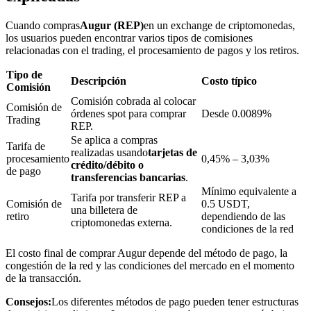
Cuando compras
Augur (REP)
en un exchange de criptomonedas,
los usuarios pueden encontrar varios tipos de comisiones
relacionadas con el trading, el procesamiento de pagos y los retiros.
Bloqueos BTR
Tipo de
Inversiones exclusivas para titulares de BTR
Descripción
Costo típico
Comisión
Comisión cobrada al colocar
Comisión de
órdenes spot para comprar
Desde 0.0089%
Trading
REP.
Se aplica a compras
Tarifa de
realizadas usando
tarjetas de
procesamiento
0,45% – 3,03%
crédito/débito o
de pago
transferencias bancarias
.
Mínimo equivalente a
Tarifa por transferir REP a
Comisión de
0.5 USDT,
una billetera de
retiro
dependiendo de las
Préstamos
criptomonedas externa.
condiciones de la red
Servicio de préstamos respaldado por criptomonedas
El costo final de comprar Augur depende del método de pago, la
congestión de la red y las condiciones del mercado en el momento
de la transacción.
Consejos:
Los diferentes métodos de pago pueden tener estructuras