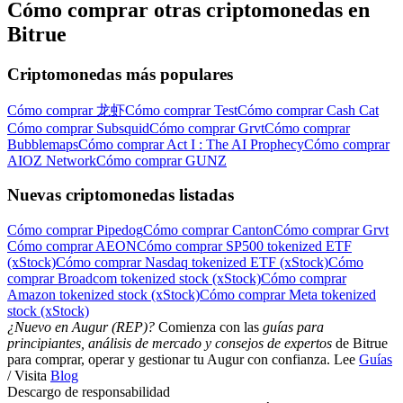
Cómo comprar otras criptomonedas en
Bitrue
Criptomonedas más populares
Cómo comprar 龙虾
Cómo comprar Test
Cómo comprar Cash Cat
Cómo comprar Subsquid
Cómo comprar Grvt
Cómo comprar
Bubblemaps
Cómo comprar Act I : The AI Prophecy
Cómo comprar
AIOZ Network
Cómo comprar GUNZ
Nuevas criptomonedas listadas
Cómo comprar Pipedog
Cómo comprar Canton
Cómo comprar Grvt
Cómo comprar AEON
Cómo comprar SP500 tokenized ETF
(xStock)
Cómo comprar Nasdaq tokenized ETF (xStock)
Cómo
comprar Broadcom tokenized stock (xStock)
Cómo comprar
Amazon tokenized stock (xStock)
Cómo comprar Meta tokenized
stock (xStock)
¿Nuevo en Augur (REP)?
Comienza con las
guías para
principiantes, análisis de mercado y consejos de expertos
de Bitrue
para comprar, operar y gestionar tu Augur con confianza. Lee
Guías
/ Visita
Blog
Descargo de responsabilidad