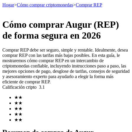
Hogar
>
Cómo comprar criptomonedas
>
Comprar REP
Cómo comprar Augur (REP)
Futuros
de forma segura en 2026
Comprar REP debe ser seguro, simple y rentable. Idealmente, desea
comprar REP con las tarifas más bajas posibles. En esta guía, le
mostraremos cómo comprar REP en un intercambio de
criptomonedas confiable, incluyendo instrucciones paso a paso, las
mejores opciones de pago, desglose de tarifas, consejos de seguridad
y asesoramiento experto para ayudarlo a elegir la forma más
eficiente de comprar REP.
Calificación cripto
3.1
Futuros del USDT
★
★
Futuros que utilizan USDT como garantía
★
★
★
★
★
★
★
★