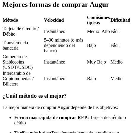
Futuros del USDC
Mejores formas de comprar Augur
Futuros que utilizan USDC como garantía
Comisiones
Método
Velocidad
Dificultad
típicas
Tarjeta de Crédito /
Instantáneo
Medio–Alto
Fácil
Débito
5–30 minutos (o más
Transferencia
dependiendo del
Bajo
Fácil
bancaria
banco)
Comercio de
Stablecoins
Instantáneo
Muy Bajo
Medio
(USDT/USDC)
Copiar Trading
Intercambio de
Criptomonedas /
Instantáneo
Bajo
Medio
Únete a los mejores traders
Billetera
¿Cuál método es el mejor?
La mejor manera de comprar Augur depende de tus objetivos:
Forma más rápida de comprar REP:
Tarjeta de crédito o
débito
Tarifas más bajas:
Transferencia bancaria o trading con