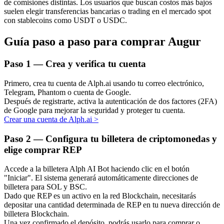
de comisiones distintas. Los usuarios que buscan costos más bajos
suelen elegir transferencias bancarias o trading en el mercado spot
con stablecoins como USDT o USDC.
Guía paso a paso para comprar Augur
Inversión automática
Paso
1 —
Crea y verifica tu cuenta
Obtenga ganancias a largo plazo e intereses flexibles
Primero, crea tu cuenta de Alph.ai usando tu correo electrónico,
Telegram, Phantom o cuenta de Google.
Después de registrarte, activa la autenticación de dos factores (2FA)
de Google para mejorar la seguridad y proteger tu cuenta.
Crear una cuenta de Alph.ai
>
Paso
2 —
Configura tu billetera de criptomonedas y
elige comprar REP
Accede a la billetera Alph AI Bot haciendo clic en el botón
Aprender Staking
"Iniciar". El sistema generará automáticamente direcciones de
billetera para SOL y BSC.
Obtenga más información sobre cómo obtener ingresos pasivos
Dado que REP es un activo en la red Blockchain, necesitarás
depositar una cantidad determinada de REP en tu nueva dirección de
Bitrue
AI
billetera Blockchain.
Una vez confirmado el depósito, podrás usarlo para comprar o