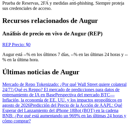
Centro de recompensas
Prueba de Reservas, 2FA y medidas anti-phishing. Siempre proteja
sus credenciales de acceso.
Acceso
Inscribirse
Recursos relacionados de Augur
Análisis de precio en vivo de Augur (REP)
REP
Precio
: $
0
Augur está --% en los últimos 7 días, --% en las últimas 24 horas y --
% en la última hora.
Últimas noticias de Augur
Mercado de Repo Tokenizado: ¿Por qué Wall Street quiere colateral
24/7?
¿Qué es Reppo? El mercado de predicciones para datos de
entrenamiento de IA en Base
Perspectiva del mercado BTC—
Inflación, la economía de EE. UU. y los impactos geopolíticos en
agosto de 2026
Predicción del Precio de la Acción de AAPL: Qué
Esperar del Lanzamiento del iPhone 18
Bot (BOT) en la cadena
BNB: ¿Por qué está aumentando un 969% en las últimas 24 horas y
cómo comprar?