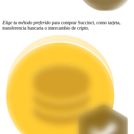
Staking
Elige tu método preferido
para comprar Succinct, como tarjeta,
Alta rentabilidad y acceso instantáneo
transferencia bancaria o intercambio de cripto.
Launchpool
Participación flexible para ganar tokens populares