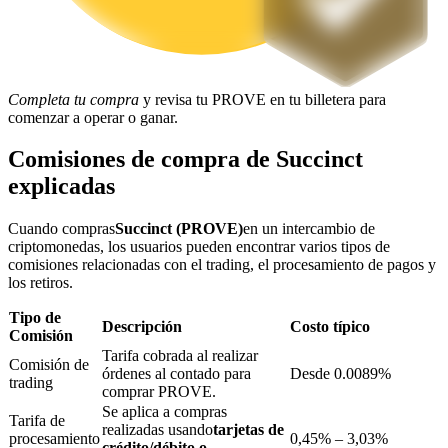
Bloqueos BTR
Completa tu compra
y revisa tu PROVE en tu billetera para
Inversiones exclusivas para titulares de BTR
comenzar a operar o ganar.
Comisiones de compra de Succinct
explicadas
Cuando compras
Succinct (PROVE)
en un intercambio de
criptomonedas, los usuarios pueden encontrar varios tipos de
comisiones relacionadas con el trading, el procesamiento de pagos y
los retiros.
Tipo de
Préstamos
Descripción
Costo típico
Comisión
Servicio de préstamos respaldado por criptomonedas
Tarifa cobrada al realizar
Comisión de
órdenes al contado para
Desde 0.0089%
trading
comprar PROVE.
Se aplica a compras
Tarifa de
realizadas usando
tarjetas de
procesamiento
0,45% – 3,03%
crédito/débito o