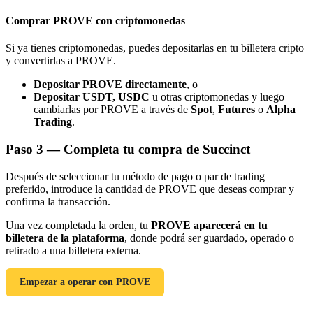
Comprar PROVE con criptomonedas
Si ya tienes criptomonedas, puedes depositarlas en tu billetera cripto
y convertirlas a PROVE.
Depositar PROVE directamente
, o
Referencia
Depositar USDT, USDC
u otras criptomonedas y luego
cambiarlas por PROVE a través de
Spot
,
Futures
o
Alpha
Invita a un amigo para recibir recompensas en efectivo
Trading
.
Deposit CASHCAT & Win
Paso
3 —
Completa tu compra de Succinct
Después de seleccionar tu método de pago o par de trading
preferido, introduce la cantidad de PROVE que deseas comprar y
confirma la transacción.
Una vez completada la orden, tu
PROVE aparecerá en tu
billetera de la plataforma
, donde podrá ser guardado, operado o
retirado a una billetera externa.
Empezar a operar con PROVE
Deposit CASHCAT & Win