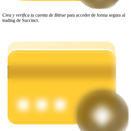
Crea y verifica tu cuenta de Bitrue
para acceder de forma segura al
Earn
trading de Succinct.
Power Piggy
Gana recompensas competitivas diariamente