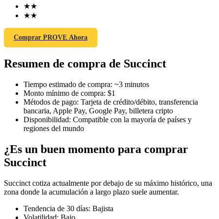
★
★
★
★
Comprar PROVE Ahora
Futuros COIN-M
Resumen de compra de Succinct
Futuros de criptomonedas
Tiempo estimado de compra
:
~3 minutos
Monto mínimo de compra
:
$1
TradFi
Métodos de pago
:
Tarjeta de crédito/débito, transferencia
bancaria, Apple Pay, Google Pay, billetera cripto
Derivados de acciones, divisas, metales preciosos y materias
Disponibilidad
:
Compatible con la mayoría de países y
primas
regiones del mundo
¿Es un buen momento para comprar
Succinct
Succinct cotiza actualmente por debajo de su máximo histórico, una
zona donde la acumulación a largo plazo suele aumentar.
Tendencia de 30 días
:
Bajista
Volatilidad
:
Bajo