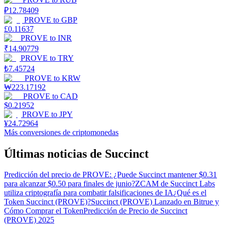
₽
12.78409
PROVE
to
GBP
£
0.11637
PROVE
to
INR
₹
14.90779
PROVE
to
TRY
₺
7.45724
PROVE
to
KRW
₩
223.17192
PROVE
to
CAD
$
0.21952
PROVE
to
JPY
¥
24.72964
Más conversiones de criptomonedas
Últimas noticias de Succinct
Predicción del precio de PROVE: ¿Puede Succinct mantener $0.31
para alcanzar $0.50 para finales de junio?
ZCAM de Succinct Labs
utiliza criptografía para combatir falsificaciones de IA
¿Qué es el
Token Succinct (PROVE)?
Succinct (PROVE) Lanzado en Bitrue y
Cómo Comprar el Token
Predicción de Precio de Succinct
(PROVE) 2025