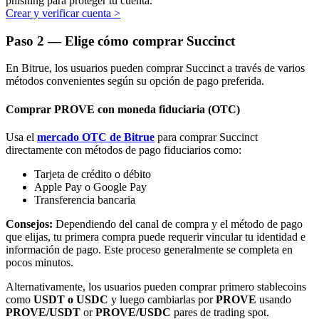
phishing para proteger tu cuenta.
Crear y verificar cuenta
>
Paso
2 —
Elige cómo comprar Succinct
En Bitrue, los usuarios pueden comprar Succinct a través de varios
métodos convenientes según su opción de pago preferida.
Bitrue Partners
Comprar PROVE con moneda fiduciaria (OTC)
Usa el
mercado OTC de Bitrue
para comprar Succinct
directamente con métodos de pago fiduciarios como:
Tarjeta de crédito o débito
Apple Pay o Google Pay
Transferencia bancaria
Consejos:
Dependiendo del canal de compra y el método de pago
que elijas, tu primera compra puede requerir vincular tu identidad e
Afiliados de Bitrue
información de pago. Este proceso generalmente se completa en
pocos minutos.
¡Hasta un 65% de comisiones!
Alternativamente, los usuarios pueden comprar primero stablecoins
como
USDT o USDC
y luego cambiarlas por
PROVE
usando
PROVE/USDT
or
PROVE/USDC
pares de trading spot.