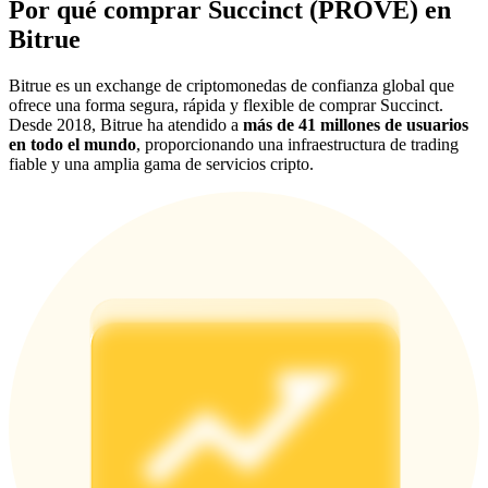
Por qué comprar Succinct (PROVE) en
Share 500000 CASHCAT prize pool
Bitrue
Bitrue es un exchange de criptomonedas de confianza global que
ofrece una forma segura, rápida y flexible de comprar Succinct.
Exclusive for BitMart Users
Desde 2018, Bitrue ha atendido a
más de 41 millones de usuarios
en todo el mundo
, proporcionando una infraestructura de trading
Register & Trade to Win 500,000 USDT
fiable y una amplia gama de servicios cripto.
Precious Metals Trading Carnival
Trade Gold & Silver · 33,333 USDT Bonus
USDT New User Exclusive 10% APR
USDT Flexible Staking | Daily Rewards