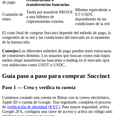
de pago
transferencias bancarias
.
Mínimo equivalente a
Tarifa por transferir PROVE
Comisión de
0.5 USDT,
a una billetera de
retiro
dependiendo de las
criptomonedas externa.
condiciones de la red
Inversión automática
El costo final de comprar Succinct depende del método de pago, la
Obtenga ganancias a largo plazo e intereses flexibles
congestión de la red y las condiciones del mercado en el momento
de la transacción.
Consejos:
Los diferentes métodos de pago pueden tener estructuras
de comisiones distintas. Los usuarios que buscan costos más bajos
suelen elegir transferencias bancarias o trading en el mercado spot
con stablecoins como USDT o USDC.
Guía paso a paso para comprar Succinct
Paso
1 —
Crea y verifica tu cuenta
Aprender Staking
Comienza creando una cuenta en Bitrue con tu correo electrónico,
Obtenga más información sobre cómo obtener ingresos pasivos
Apple ID o cuenta de Google. Tras registrarte, completa el proceso
de
verificación de identidad (KYC)
. Para mayor seguridad, activa
Bitrue
AI
Google 2FA, configura una clave de acceso y activa un código anti-