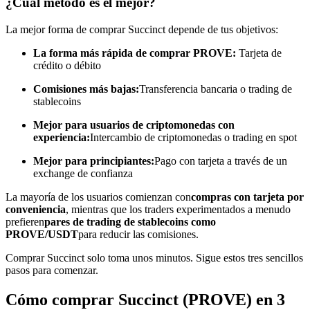
¿Cuál método es el mejor?
Conviértete en un Trader de Copia
La mejor forma de comprar Succinct depende de tus objetivos:
Disfruta del reparto de beneficios y comisiones de copy trading
La forma más rápida de comprar PROVE:
Tarjeta de
crédito o débito
Comisiones más bajas:
Transferencia bancaria o trading de
stablecoins
Mejor para usuarios de criptomonedas con
experiencia:
Intercambio de criptomonedas o trading en spot
Mejor para principiantes:
Pago con tarjeta a través de un
exchange de confianza
Información
La mayoría de los usuarios comienzan con
compras con tarjeta por
conveniencia
, mientras que los traders experimentados a menudo
Análisis de big data que incluye información comercial, etc.
prefieren
pares de trading de stablecoins como
PROVE/USDT
para reducir las comisiones.
Comprar Succinct solo toma unos minutos. Sigue estos tres sencillos
pasos para comenzar.
Cómo comprar Succinct (PROVE) en 3