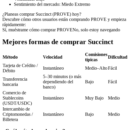
Futuros del USDC
Sentimiento del mercado
:
Miedo Extremo
Futuros que utilizan USDC como garantía
¿Planeas comprar Succinct (PROVE) hoy?
Descubre cómo otros usuarios están comprando PROVE y empieza
rápidamente:
Sí, muéstrame cómo comprar PROVE
No, solo estoy navegando
Mejores formas de comprar Succinct
Comisiones
Método
Velocidad
Dificultad
típicas
Tarjeta de Crédito /
Instantáneo
Medio–Alto
Fácil
Copiar Trading
Débito
5–30 minutos (o más
Transferencia
Únete a los mejores traders
dependiendo del
Bajo
Fácil
bancaria
banco)
Comercio de
Stablecoins
Instantáneo
Muy Bajo
Medio
(USDT/USDC)
Intercambio de
Criptomonedas /
Instantáneo
Bajo
Medio
Billetera