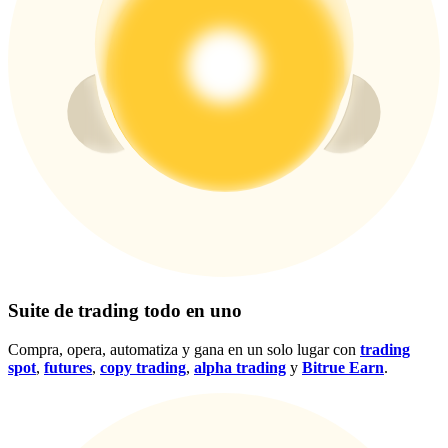
Centro de recompensas
Acceso
Inscribirse
Suite de trading todo en uno
Compra, opera, automatiza y gana en un solo lugar con
trading
spot
,
futures
,
copy trading
,
alpha trading
y
Bitrue Earn
.