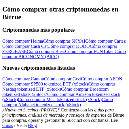
Cómo comprar otras criptomonedas en
Bitrue
Criptomonedas más populares
Cómo comprar Heima
Cómo comprar SKYAI
Cómo comprar Cartesi
Cómo comprar Cash Cat
Cómo comprar DODO
Cómo comprar
ZEROBASE
Cómo comprar Bless
Cómo comprar FUNToken
Cómo
comprar BICONOMY (BICO)
Nuevas criptomonedas listadas
Cómo comprar Canton
Cómo comprar Grvt
Cómo comprar AEON
Cómo comprar SP500 tokenized ETF (xStock)
Cómo comprar
Nasdaq tokenized ETF (xStock)
Cómo comprar Broadcom
tokenized stock (xStock)
Cómo comprar Amazon tokenized stock
(xStock)
Cómo comprar Meta tokenized stock (xStock)
Cómo
comprar Alphabet tokenized stock (xStock)
¿Nuevo en Succinct (PROVE)?
Comienza con las
guías para
principiantes, análisis de mercado y consejos de expertos
de Bitrue
para comprar, operar y gestionar tu Succinct con confianza. Lee
Guías
/ Visita
Blog