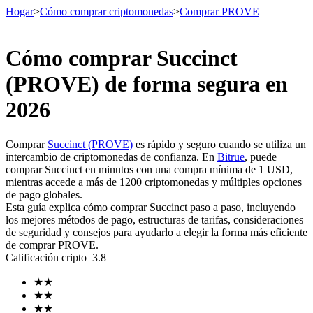
Hogar
>
Cómo comprar criptomonedas
>
Comprar PROVE
Cómo comprar Succinct
Futuros
(PROVE) de forma segura en
2026
Comprar
Succinct (PROVE)
es rápido y seguro cuando se utiliza un
intercambio de criptomonedas de confianza. En
Bitrue
, puede
comprar Succinct en minutos con una compra mínima de 1 USD,
mientras accede a más de 1200 criptomonedas y múltiples opciones
de pago globales.
Esta guía explica cómo comprar Succinct paso a paso, incluyendo
Futuros del USDT
los mejores métodos de pago, estructuras de tarifas, consideraciones
de seguridad y consejos para ayudarlo a elegir la forma más eficiente
Futuros que utilizan USDT como garantía
de comprar PROVE.
Calificación cripto
3.8
★
★
★
★
★
★