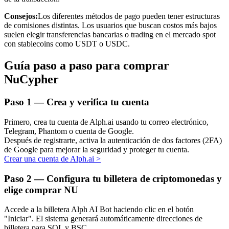
Consejos:
Los diferentes métodos de pago pueden tener estructuras
de comisiones distintas. Los usuarios que buscan costos más bajos
suelen elegir transferencias bancarias o trading en el mercado spot
con stablecoins como USDT o USDC.
Inversión automática
Guía paso a paso para comprar
Obtenga ganancias a largo plazo e intereses flexibles
NuCypher
Paso
1 —
Crea y verifica tu cuenta
Primero, crea tu cuenta de Alph.ai usando tu correo electrónico,
Telegram, Phantom o cuenta de Google.
Después de registrarte, activa la autenticación de dos factores (2FA)
de Google para mejorar la seguridad y proteger tu cuenta.
Crear una cuenta de Alph.ai
>
Paso
2 —
Configura tu billetera de criptomonedas y
Aprender Staking
elige comprar NU
Obtenga más información sobre cómo obtener ingresos pasivos
Accede a la billetera Alph AI Bot haciendo clic en el botón
Bitrue
AI
"Iniciar". El sistema generará automáticamente direcciones de
billetera para SOL y BSC.