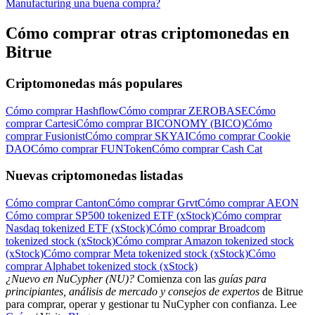
Manufacturing una buena compra?
Cómo comprar otras criptomonedas en
Bitrue
Criptomonedas más populares
Cómo comprar Hashflow
Cómo comprar ZEROBASE
Cómo
comprar Cartesi
Cómo comprar BICONOMY (BICO)
Cómo
comprar Fusionist
Cómo comprar SKYAI
Cómo comprar Cookie
DAO
Cómo comprar FUNToken
Cómo comprar Cash Cat
Nuevas criptomonedas listadas
Cómo comprar Canton
Cómo comprar Grvt
Cómo comprar AEON
Cómo comprar SP500 tokenized ETF (xStock)
Cómo comprar
Nasdaq tokenized ETF (xStock)
Cómo comprar Broadcom
tokenized stock (xStock)
Cómo comprar Amazon tokenized stock
(xStock)
Cómo comprar Meta tokenized stock (xStock)
Cómo
comprar Alphabet tokenized stock (xStock)
¿Nuevo en NuCypher (NU)?
Comienza con las
guías para
principiantes, análisis de mercado y consejos de expertos
de Bitrue
para comprar, operar y gestionar tu NuCypher con confianza. Lee