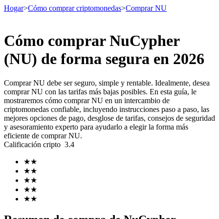
Hogar
>
Cómo comprar criptomonedas
>
Comprar NU
Cómo comprar NuCypher
Futuros
(NU) de forma segura en 2026
Comprar NU debe ser seguro, simple y rentable. Idealmente, desea
comprar NU con las tarifas más bajas posibles. En esta guía, le
mostraremos cómo comprar NU en un intercambio de
criptomonedas confiable, incluyendo instrucciones paso a paso, las
mejores opciones de pago, desglose de tarifas, consejos de seguridad
y asesoramiento experto para ayudarlo a elegir la forma más
eficiente de comprar NU.
Calificación cripto
3.4
Futuros del USDT
★
★
Futuros que utilizan USDT como garantía
★
★
★
★
★
★
★
★