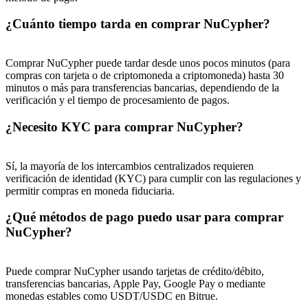
Share 500000 CASHCAT prize pool
¿Cuánto tiempo tarda en comprar NuCypher?
Comprar NuCypher puede tardar desde unos pocos minutos (para
compras con tarjeta o de criptomoneda a criptomoneda) hasta 30
Exclusive for BitMart Users
minutos o más para transferencias bancarias, dependiendo de la
Register & Trade to Win 500,000 USDT
verificación y el tiempo de procesamiento de pagos.
¿Necesito KYC para comprar NuCypher?
Precious Metals Trading Carnival
Sí, la mayoría de los intercambios centralizados requieren
verificación de identidad (KYC) para cumplir con las regulaciones y
Trade Gold & Silver · 33,333 USDT Bonus
permitir compras en moneda fiduciaria.
¿Qué métodos de pago puedo usar para comprar
NuCypher?
USDT New User Exclusive 10% APR
USDT Flexible Staking | Daily Rewards
Puede comprar NuCypher usando tarjetas de crédito/débito,
transferencias bancarias, Apple Pay, Google Pay o mediante
monedas estables como USDT/USDC en Bitrue.