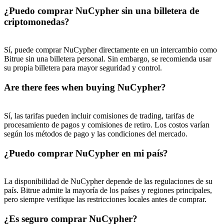
¿Puedo comprar NuCypher sin una billetera de
New Listing Futures Fest
criptomonedas?
Trade New Futures, Win 200,000 USDT
Sí, puede comprar NuCypher directamente en un intercambio como
Bitrue sin una billetera personal. Sin embargo, se recomienda usar
su propia billetera para mayor seguridad y control.
Crypto World Cup 2026: Grand Finale
Are there fees when buying NuCypher?
77,777+3k Rewards
Sí, las tarifas pueden incluir comisiones de trading, tarifas de
procesamiento de pagos y comisiones de retiro. Los costos varían
según los métodos de pago y las condiciones del mercado.
¿Puedo comprar NuCypher en mi país?
La disponibilidad de NuCypher depende de las regulaciones de su
país. Bitrue admite la mayoría de los países y regiones principales,
Más eventos
pero siempre verifique las restricciones locales antes de comprar.
Gana premios y recompensas exclusivas
¿Es seguro comprar NuCypher?