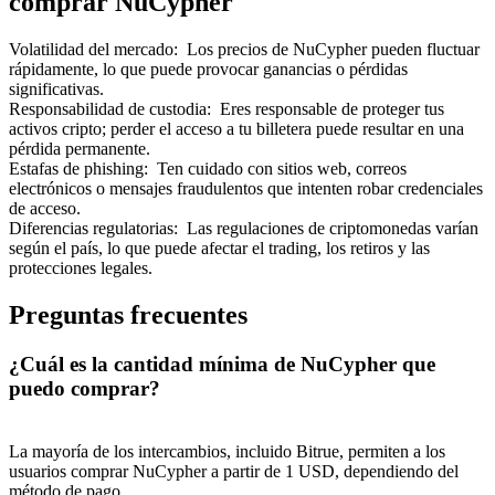
comprar NuCypher
Volatilidad del mercado
:
Los precios de NuCypher pueden fluctuar
rápidamente, lo que puede provocar ganancias o pérdidas
significativas.
Responsabilidad de custodia
:
Eres responsable de proteger tus
activos cripto; perder el acceso a tu billetera puede resultar en una
Referencia
pérdida permanente.
Estafas de phishing
:
Ten cuidado con sitios web, correos
Invita a un amigo para recibir recompensas en efectivo
electrónicos o mensajes fraudulentos que intenten robar credenciales
de acceso.
Deposit CASHCAT & Win
Diferencias regulatorias
:
Las regulaciones de criptomonedas varían
según el país, lo que puede afectar el trading, los retiros y las
protecciones legales.
Preguntas frecuentes
¿Cuál es la cantidad mínima de NuCypher que
puedo comprar?
La mayoría de los intercambios, incluido Bitrue, permiten a los
usuarios comprar NuCypher a partir de 1 USD, dependiendo del
Deposit CASHCAT & Win
método de pago.