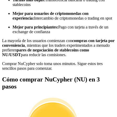
stablecoins
Conviértete en un Trader de Copia
Mejor para usuarios de criptomonedas con
Disfruta del reparto de beneficios y comisiones de copy trading
experiencia:
Intercambio de criptomonedas o trading en spot
Mejor para principiantes:
Pago con tarjeta a través de un
exchange de confianza
La mayoría de los usuarios comienzan con
compras con tarjeta por
conveniencia
, mientras que los traders experimentados a menudo
prefieren
pares de negociación de stablecoins como
NU/USDT
para reducir las comisiones.
Comprar NuCypher solo toma unos minutos. Sigue estos tres
sencillos pasos para comenzar.
Información
Cómo comprar NuCypher (NU) en 3
Análisis de big data que incluye información comercial, etc.
pasos