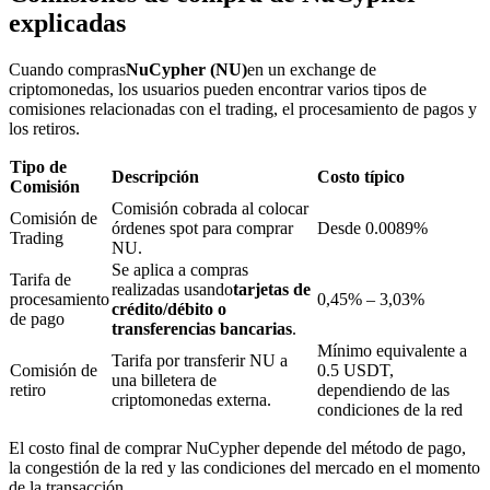
explicadas
Cuando compras
NuCypher (NU)
en un exchange de
Bloqueos BTR
criptomonedas, los usuarios pueden encontrar varios tipos de
comisiones relacionadas con el trading, el procesamiento de pagos y
Inversiones exclusivas para titulares de BTR
los retiros.
Tipo de
Descripción
Costo típico
Comisión
Comisión cobrada al colocar
Comisión de
órdenes spot para comprar
Desde 0.0089%
Trading
NU.
Se aplica a compras
Tarifa de
realizadas usando
tarjetas de
procesamiento
0,45% – 3,03%
crédito/débito o
de pago
transferencias bancarias
.
Préstamos
Mínimo equivalente a
Tarifa por transferir NU a
Comisión de
0.5 USDT,
una billetera de
Servicio de préstamos respaldado por criptomonedas
retiro
dependiendo de las
criptomonedas externa.
condiciones de la red
El costo final de comprar NuCypher depende del método de pago,
la congestión de la red y las condiciones del mercado en el momento
de la transacción.