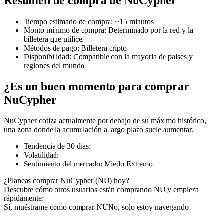
Resumen de compra de NuCypher
Tiempo estimado de compra
:
~15 minutos
Monto mínimo de compra
:
Determinado por la red y la
billetera que utilice.
Futuros COIN-M
Métodos de pago
:
Billetera cripto
Disponibilidad
:
Compatible con la mayoría de países y
Futuros de criptomonedas
regiones del mundo
¿Es un buen momento para comprar
TradFi
NuCypher
Derivados de acciones, divisas, metales preciosos y materias
NuCypher cotiza actualmente por debajo de su máximo histórico,
primas
una zona donde la acumulación a largo plazo suele aumentar.
Tendencia de 30 días
:
Volatilidad
:
Sentimiento del mercado
:
Miedo Extremo
¿Planeas comprar NuCypher (NU) hoy?
Descubre cómo otros usuarios están comprando NU y empieza
rápidamente:
Sí, muéstrame cómo comprar NU
No, solo estoy navegando