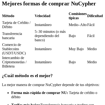
Futuros del USDC
Mejores formas de comprar NuCypher
Futuros que utilizan USDC como garantía
Comisiones
Método
Velocidad
Dificultad
típicas
Tarjeta de Crédito /
Instantáneo
Medio–Alto
Fácil
Débito
5–30 minutos (o más
Transferencia
dependiendo del
Bajo
Fácil
bancaria
banco)
Comercio de
Stablecoins
Instantáneo
Muy Bajo
Medio
(USDT/USDC)
Copiar Trading
Intercambio de
Criptomonedas /
Instantáneo
Bajo
Medio
Únete a los mejores traders
Billetera
¿Cuál método es el mejor?
La mejor manera de comprar NuCypher depende de tus objetivos:
Forma más rápida de comprar NU:
Tarjeta de crédito o
débito
Tarifas más bajas:
Transferencia bancaria o trading con