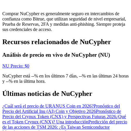
Centro de recompensas
Acceso
Inscribirse
Comprar NuCypher es generalmente seguro en intercambios de
confianza como Bitrue, que utilizan seguridad de nivel empresarial,
Prueba de Reservas, 2FA y medidas anti-phishing. Siempre proteja
sus credenciales de acceso.
Recursos relacionados de NuCypher
Análisis de precio en vivo de NuCypher (NU)
NU
Precio
: $
0
NuCypher está --% en los últimos 7 días, --% en las últimas 24 horas
y --% en la última hora.
Últimas noticias de NuCypher
¿Cuál será el precio de URANUS Coin en 2026?
Pronóstico del
Precio del Artificial Inu (AI) Coin y Objetivo 2026
Pronóstico de
Precio del Crynux Token (CNX) y Perspectivas Futuras 2026
¿Qué
es el Token Crynux (CNX)? Una introducción
Predicción del precio
de las acciones de TSM 2026: ¿Es Taiwan Semiconductor