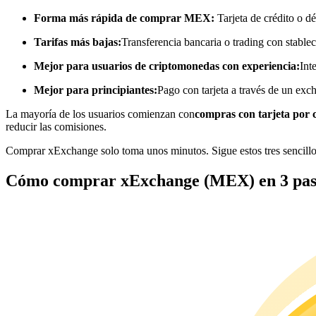
Futuros que utilizan USDC como garantía
Forma más rápida de comprar MEX:
Tarjeta de crédito o dé
Tarifas más bajas:
Transferencia bancaria o trading con stable
Mejor para usuarios de criptomonedas con experiencia:
Int
Mejor para principiantes:
Pago con tarjeta a través de un exc
La mayoría de los usuarios comienzan con
compras con tarjeta por 
reducir las comisiones.
Comprar xExchange solo toma unos minutos. Sigue estos tres sencill
Copiar Trading
Cómo comprar xExchange (MEX) en 3 pas
Únete a los mejores traders