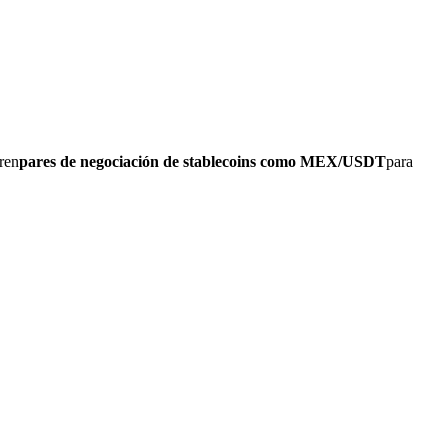
ren
pares de negociación de stablecoins como MEX/USDT
para