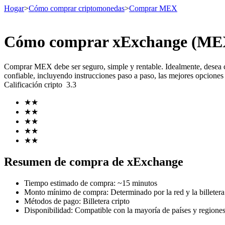
Hogar
>
Cómo comprar criptomonedas
>
Comprar MEX
Cómo comprar xExchange (MEX)
Futuros
Comprar MEX debe ser seguro, simple y rentable. Idealmente, desea
confiable, incluyendo instrucciones paso a paso, las mejores opciones
Calificación cripto
3.3
★
★
★
★
★
★
★
★
★
★
Futuros del USDT
Resumen de compra de xExchange
Futuros que utilizan USDT como garantía
Tiempo estimado de compra
:
~15 minutos
Monto mínimo de compra
:
Determinado por la red y la billetera 
Métodos de pago
:
Billetera cripto
Disponibilidad
:
Compatible con la mayoría de países y regione