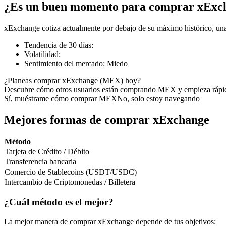
¿Es un buen momento para comprar xExc
xExchange cotiza actualmente por debajo de su máximo histórico, una
Tendencia de 30 días
:
Futuros COIN-M
Volatilidad
:
Sentimiento del mercado
:
Miedo
Futuros de criptomonedas
¿Planeas comprar xExchange (MEX) hoy?
Descubre cómo otros usuarios están comprando MEX y empieza rápi
Sí, muéstrame cómo comprar MEX
No, solo estoy navegando
TradFi
Derivados de acciones, divisas, metales preciosos y materias pr
Mejores formas de comprar xExchange
Método
Tarjeta de Crédito / Débito
Transferencia bancaria
Comercio de Stablecoins (USDT/USDC)
Intercambio de Criptomonedas / Billetera
¿Cuál método es el mejor?
Futuros del USDC
La mejor manera de comprar xExchange depende de tus objetivos: