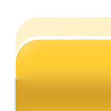
Staking
Alta rentabilidad y acceso instantáneo
Launchpool
Participación flexible para ganar tokens populares