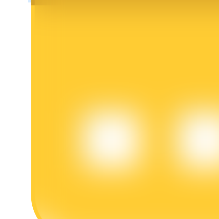
Bloqueos BTR
Inversiones exclusivas para titulares de BTR
Préstamos
Servicio de préstamos respaldado por criptomonedas