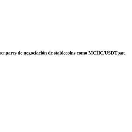
ren
pares de negociación de stablecoins como MCHC/USDT
para