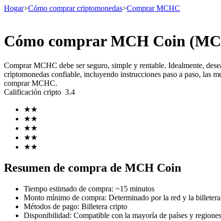
Hogar
>
Cómo comprar criptomonedas
>
Comprar MCHC
Cómo comprar MCH Coin (MCHC
Futuros
Comprar MCHC debe ser seguro, simple y rentable. Idealmente, dese
criptomonedas confiable, incluyendo instrucciones paso a paso, las me
comprar MCHC.
Calificación cripto
3.4
★
★
★
★
★
★
★
★
★
★
Futuros del USDT
Resumen de compra de MCH Coin
Futuros que utilizan USDT como garantía
Tiempo estimado de compra
:
~15 minutos
Monto mínimo de compra
:
Determinado por la red y la billetera 
Métodos de pago
:
Billetera cripto
Disponibilidad
:
Compatible con la mayoría de países y regione