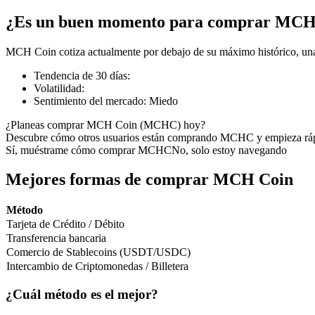
¿Es un buen momento para comprar MCH
MCH Coin cotiza actualmente por debajo de su máximo histórico, una
Futuros COIN-M
Tendencia de 30 días
:
Volatilidad
:
Futuros de criptomonedas
Sentimiento del mercado
:
Miedo
¿Planeas comprar MCH Coin (MCHC) hoy?
Descubre cómo otros usuarios están comprando MCHC y empieza rá
TradFi
Sí, muéstrame cómo comprar MCHC
No, solo estoy navegando
Derivados de acciones, divisas, metales preciosos y materias pr
Mejores formas de comprar MCH Coin
Método
Tarjeta de Crédito / Débito
Transferencia bancaria
Comercio de Stablecoins (USDT/USDC)
Intercambio de Criptomonedas / Billetera
¿Cuál método es el mejor?
Futuros del USDC