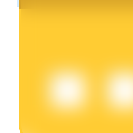
Bloqueos BTR
Inversiones exclusivas para titulares de BTR
Préstamos
Servicio de préstamos respaldado por criptomonedas