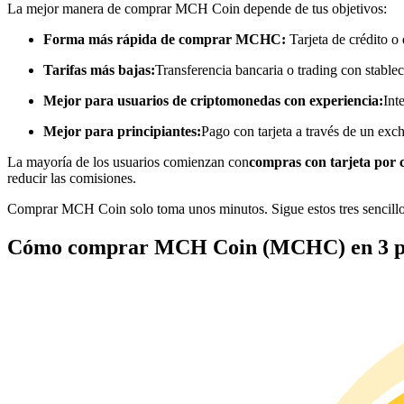
La mejor manera de comprar MCH Coin depende de tus objetivos:
Futuros que utilizan USDC como garantía
Forma más rápida de comprar MCHC:
Tarjeta de crédito o
Tarifas más bajas:
Transferencia bancaria o trading con stable
Mejor para usuarios de criptomonedas con experiencia:
Int
Mejor para principiantes:
Pago con tarjeta a través de un exc
La mayoría de los usuarios comienzan con
compras con tarjeta por 
reducir las comisiones.
Copiar Trading
Comprar MCH Coin solo toma unos minutos. Sigue estos tres sencillo
Únete a los mejores traders
Cómo comprar MCH Coin (MCHC) en 3 p