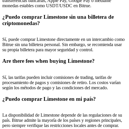
transferencias bancarias, Apple Pay, Google Pay o mediante
monedas estables como USDT/USDC en Bitrue.
USDT New User Exclusive 10% APR
¿Puedo comprar Limestone sin una billetera de
USDT Flexible Staking | Daily Rewards
criptomonedas?
Sí, puede comprar Limestone directamente en un intercambio como
BTC New User Exclusive: 6.5% APR
Bitrue sin una billetera personal. Sin embargo, se recomienda usar
su propia billetera para mayor seguridad y control.
BTC Flexible Staking | Daily Rewards
Are there fees when buying Limestone?
Sí, las tarifas pueden incluir comisiones de trading, tarifas de
procesamiento de pagos y comisiones de retiro. Los costos varían
según los métodos de pago y las condiciones del mercado.
¿Puedo comprar Limestone en mi país?
Más eventos
La disponibilidad de Limestone depende de las regulaciones de su
Gana premios y recompensas exclusivas
país. Bitrue admite la mayoría de los países y regiones principales,
pero siempre verifique las restricciones locales antes de comprar.