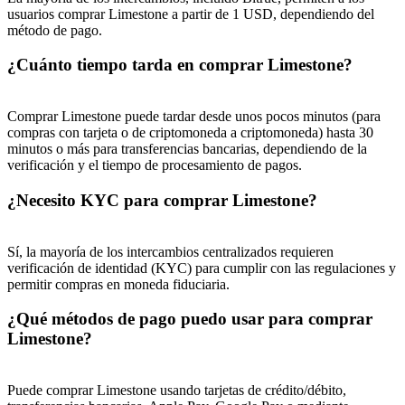
usuarios comprar Limestone a partir de 1 USD, dependiendo del
Deposit & Trade BTC to Share 25000 USDT prize pool!
método de pago.
¿Cuánto tiempo tarda en comprar Limestone?
Deposit CASHCAT & Win
Comprar Limestone puede tardar desde unos pocos minutos (para
Share 500000 CASHCAT prize pool
compras con tarjeta o de criptomoneda a criptomoneda) hasta 30
minutos o más para transferencias bancarias, dependiendo de la
verificación y el tiempo de procesamiento de pagos.
¿Necesito KYC para comprar Limestone?
Exclusive for BitMart Users
Register & Trade to Win 500,000 USDT
Sí, la mayoría de los intercambios centralizados requieren
verificación de identidad (KYC) para cumplir con las regulaciones y
permitir compras en moneda fiduciaria.
¿Qué métodos de pago puedo usar para comprar
Precious Metals Trading Carnival
Limestone?
Trade Gold & Silver · 33,333 USDT Bonus
Puede comprar Limestone usando tarjetas de crédito/débito,