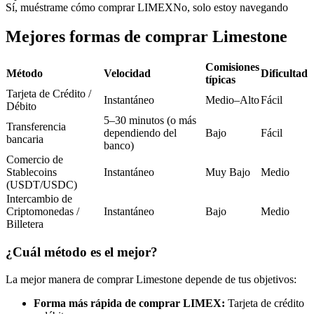
Futuros del USDC
Sí, muéstrame cómo comprar LIMEX
No, solo estoy navegando
Futuros que utilizan USDC como garantía
Mejores formas de comprar Limestone
Comisiones
Método
Velocidad
Dificultad
típicas
Tarjeta de Crédito /
Instantáneo
Medio–Alto
Fácil
Débito
5–30 minutos (o más
Transferencia
dependiendo del
Bajo
Fácil
bancaria
banco)
Comercio de
Copiar Trading
Stablecoins
Instantáneo
Muy Bajo
Medio
(USDT/USDC)
Únete a los mejores traders
Intercambio de
Criptomonedas /
Instantáneo
Bajo
Medio
Billetera
¿Cuál método es el mejor?
La mejor manera de comprar Limestone depende de tus objetivos:
Forma más rápida de comprar LIMEX:
Tarjeta de crédito