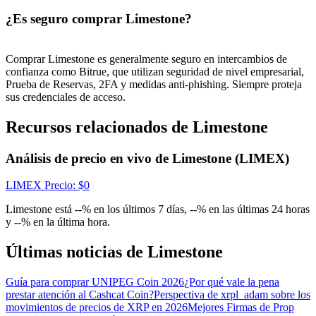
Centro de recompensas
¿Es seguro comprar Limestone?
Acceso
Inscribirse
Comprar Limestone es generalmente seguro en intercambios de
confianza como Bitrue, que utilizan seguridad de nivel empresarial,
Prueba de Reservas, 2FA y medidas anti-phishing. Siempre proteja
sus credenciales de acceso.
Recursos relacionados de Limestone
Análisis de precio en vivo de Limestone (LIMEX)
LIMEX
Precio
: $
0
Limestone está --% en los últimos 7 días, --% en las últimas 24 horas
y --% en la última hora.
Últimas noticias de Limestone
Guía para comprar UNIPEG Coin 2026
¿Por qué vale la pena
prestar atención al Cashcat Coin?
Perspectiva de xrpl_adam sobre los
movimientos de precios de XRP en 2026
Mejores Firmas de Prop