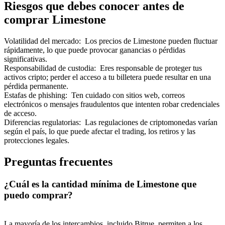
Riesgos que debes conocer antes de
comprar Limestone
Volatilidad del mercado
:
Los precios de Limestone pueden fluctuar
rápidamente, lo que puede provocar ganancias o pérdidas
significativas.
Referencia
Responsabilidad de custodia
:
Eres responsable de proteger tus
activos cripto; perder el acceso a tu billetera puede resultar en una
Invita a un amigo para recibir recompensas en efectivo
pérdida permanente.
Estafas de phishing
:
Ten cuidado con sitios web, correos
BTC Welcome Rewards
electrónicos o mensajes fraudulentos que intenten robar credenciales
de acceso.
Diferencias regulatorias
:
Las regulaciones de criptomonedas varían
según el país, lo que puede afectar el trading, los retiros y las
protecciones legales.
Preguntas frecuentes
¿Cuál es la cantidad mínima de Limestone que
puedo comprar?
BTC Welcome Rewards
La mayoría de los intercambios, incluido Bitrue, permiten a los