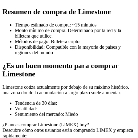
Resumen de compra de Limestone
Tiempo estimado de compra
:
~15 minutos
Futuros COIN-M
Monto mínimo de compra
:
Determinado por la red y la
billetera que utilice.
Futuros de criptomonedas
Métodos de pago
:
Billetera cripto
Disponibilidad
:
Compatible con la mayoría de países y
regiones del mundo
TradFi
¿Es un buen momento para comprar
Derivados de acciones, divisas, metales preciosos y materias
Limestone
primas
Limestone cotiza actualmente por debajo de su máximo histórico,
una zona donde la acumulación a largo plazo suele aumentar.
Tendencia de 30 días
:
Volatilidad
:
Sentimiento del mercado
:
Miedo
¿Planeas comprar Limestone (LIMEX) hoy?
Descubre cómo otros usuarios están comprando LIMEX y empieza
rápidamente: