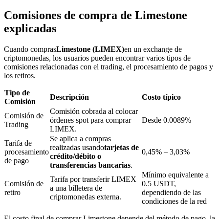
Comisiones de compra de Limestone
explicadas
Bloqueos BTR
Cuando compras
Limestone (LIMEX)
en un exchange de
Inversiones exclusivas para titulares de BTR
criptomonedas, los usuarios pueden encontrar varios tipos de
comisiones relacionadas con el trading, el procesamiento de pagos y
los retiros.
Tipo de
Descripción
Costo típico
Comisión
Comisión cobrada al colocar
Comisión de
órdenes spot para comprar
Desde 0.0089%
Trading
LIMEX.
Se aplica a compras
Tarifa de
realizadas usando
tarjetas de
procesamiento
0,45% – 3,03%
Préstamos
crédito/débito o
de pago
transferencias bancarias
.
Servicio de préstamos respaldado por criptomonedas
Mínimo equivalente a
Tarifa por transferir LIMEX
Comisión de
0.5 USDT,
a una billetera de
retiro
dependiendo de las
criptomonedas externa.
condiciones de la red
El costo final de comprar Limestone depende del método de pago, la