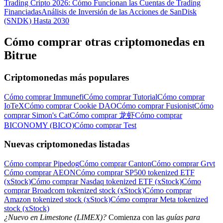
Trading Cripto 2026: Cómo Funcionan las Cuentas de Trading
Financiadas
Análisis de Inversión de las Acciones de SanDisk
(SNDK) Hasta 2030
Cómo comprar otras criptomonedas en
Bitrue
Criptomonedas más populares
Cómo comprar Immunefi
Cómo comprar Tutorial
Cómo comprar
IoTeX
Cómo comprar Cookie DAO
Cómo comprar Fusionist
Cómo
comprar Simon's Cat
Cómo comprar 龙虾
Cómo comprar
BICONOMY (BICO)
Cómo comprar Test
Nuevas criptomonedas listadas
Cómo comprar Pipedog
Cómo comprar Canton
Cómo comprar Grvt
Cómo comprar AEON
Cómo comprar SP500 tokenized ETF
(xStock)
Cómo comprar Nasdaq tokenized ETF (xStock)
Cómo
comprar Broadcom tokenized stock (xStock)
Cómo comprar
Amazon tokenized stock (xStock)
Cómo comprar Meta tokenized
stock (xStock)
¿Nuevo en Limestone (LIMEX)?
Comienza con las
guías para