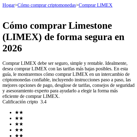
Hogar
>
Cómo comprar criptomonedas
>
Comprar LIMEX
Cómo comprar Limestone
Futuros
(LIMEX) de forma segura en
2026
Comprar LIMEX debe ser seguro, simple y rentable. Idealmente,
desea comprar LIMEX con las tarifas más bajas posibles. En esta
guía, le mostraremos cómo comprar LIMEX en un intercambio de
criptomonedas confiable, incluyendo instrucciones paso a paso, las
mejores opciones de pago, desglose de tarifas, consejos de seguridad
y asesoramiento experto para ayudarlo a elegir la forma más
Futuros del USDT
eficiente de comprar LIMEX.
Calificación cripto
3.4
Futuros que utilizan USDT como garantía
★
★
★
★
★
★
★
★
★
★