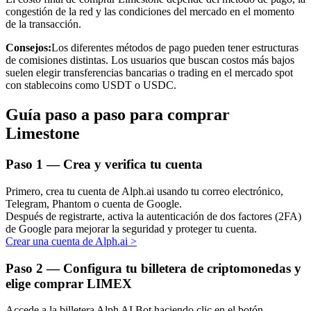
congestión de la red y las condiciones del mercado en el momento
de la transacción.
Consejos:
Los diferentes métodos de pago pueden tener estructuras
de comisiones distintas. Los usuarios que buscan costos más bajos
suelen elegir transferencias bancarias o trading en el mercado spot
Inversión automática
con stablecoins como USDT o USDC.
Obtenga ganancias a largo plazo e intereses flexibles
Guía paso a paso para comprar
Limestone
Paso
1 —
Crea y verifica tu cuenta
Primero, crea tu cuenta de Alph.ai usando tu correo electrónico,
Telegram, Phantom o cuenta de Google.
Después de registrarte, activa la autenticación de dos factores (2FA)
de Google para mejorar la seguridad y proteger tu cuenta.
Crear una cuenta de Alph.ai
>
Aprender Staking
Obtenga más información sobre cómo obtener ingresos pasivos
Paso
2 —
Configura tu billetera de criptomonedas y
elige comprar LIMEX
Bitrue
AI
Accede a la billetera Alph AI Bot haciendo clic en el botón