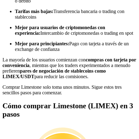
o débito
Conviértete en un Trader de Copia
Tarifas más bajas:
Transferencia bancaria o trading con
stablecoins
Disfruta del reparto de beneficios y comisiones de copy trading
Mejor para usuarios de criptomonedas con
experiencia:
Intercambio de criptomonedas o trading en spot
Mejor para principiantes:
Pago con tarjeta a través de un
exchange de confianza
La mayoría de los usuarios comienzan con
compras con tarjeta por
conveniencia
, mientras que los traders experimentados a menudo
prefieren
pares de negociación de stablecoins como
LIMEX/USDT
para reducir las comisiones.
Información
Comprar Limestone solo toma unos minutos. Sigue estos tres
sencillos pasos para comenzar.
Análisis de big data que incluye información comercial, etc.
Cómo comprar Limestone (LIMEX) en 3
pasos