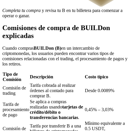
Completa tu compra
y revisa tu B en tu billetera para comenzar a
operar o ganar.
Bloqueos BTR
Comisiones de compra de BUILDon
Inversiones exclusivas para titulares de BTR
explicadas
Cuando compras
BUILDon (B)
en un intercambio de
criptomonedas, los usuarios pueden encontrar varios tipos de
comisiones relacionadas con el trading, el procesamiento de pagos y
los retiros.
Tipo de
Descripción
Costo típico
Comisión
Tarifa cobrada al realizar
Comisión de
órdenes al contado para
Desde 0.0089%
trading
Préstamos
comprar B.
Se aplica a compras
Servicio de préstamos respaldado por criptomonedas
Tarifa de
realizadas usando
tarjetas de
procesamiento
0,45% – 3,03%
crédito/débito o
de pago
transferencias bancarias
.
Mínimo equivalente a
Tarifa por transferir B a una
Comisión de
0.5 USDT,