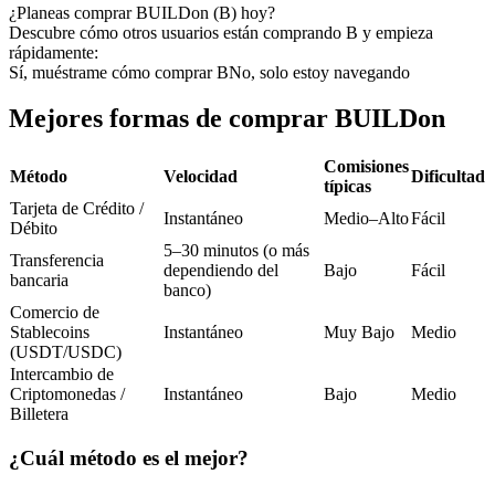
Futuros del USDC
¿Planeas comprar BUILDon (B) hoy?
Descubre cómo otros usuarios están comprando B y empieza
Futuros que utilizan USDC como garantía
rápidamente:
Sí, muéstrame cómo comprar B
No, solo estoy navegando
Mejores formas de comprar BUILDon
Comisiones
Método
Velocidad
Dificultad
típicas
Tarjeta de Crédito /
Instantáneo
Medio–Alto
Fácil
Débito
5–30 minutos (o más
Transferencia
Copiar Trading
dependiendo del
Bajo
Fácil
bancaria
banco)
Únete a los mejores traders
Comercio de
Stablecoins
Instantáneo
Muy Bajo
Medio
(USDT/USDC)
Intercambio de
Criptomonedas /
Instantáneo
Bajo
Medio
Billetera
¿Cuál método es el mejor?