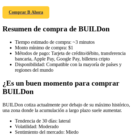
Comprar B Ahora
Resumen de compra de BUILDon
Futuros COIN-M
Futuros de criptomonedas
Tiempo estimado de compra
:
~3 minutos
Monto mínimo de compra
:
$1
Métodos de pago
:
Tarjeta de crédito/débito, transferencia
bancaria, Apple Pay, Google Pay, billetera cripto
TradFi
Disponibilidad
:
Compatible con la mayoría de países y
regiones del mundo
Derivados de acciones, divisas, metales preciosos y materias
primas
¿Es un buen momento para comprar
BUILDon
BUILDon cotiza actualmente por debajo de su máximo histórico,
una zona donde la acumulación a largo plazo suele aumentar.
Tendencia de 30 días
:
lateral
Volatilidad
:
Moderado
Sentimiento del mercado
:
Miedo