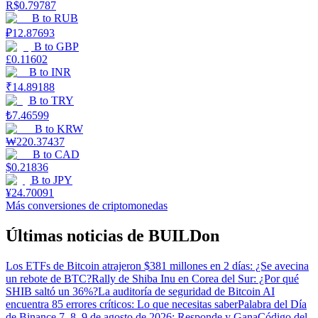
R$
0.79787
B
to
RUB
₽
12.87693
B
to
GBP
£
0.11602
B
to
INR
₹
14.89188
B
to
TRY
₺
7.46599
B
to
KRW
₩
220.37437
B
to
CAD
$
0.21836
B
to
JPY
¥
24.70091
Más conversiones de criptomonedas
Últimas noticias de BUILDon
Los ETFs de Bitcoin atrajeron $381 millones en 2 días: ¿Se avecina
un rebote de BTC?
Rally de Shiba Inu en Corea del Sur: ¿Por qué
SHIB saltó un 36%?
La auditoría de seguridad de Bitcoin AI
encuentra 85 errores críticos: Lo que necesitas saber
Palabra del Día
de Binance 7, 8, 9 de agosto de 2026: Responde y Gana
Código del