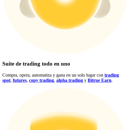
Centro de recompensas
Acceso
Inscribirse
Suite de trading todo en uno
Compra, opera, automatiza y gana en un solo lugar con
trading
spot
,
futures
,
copy trading
,
alpha trading
y
Bitrue Earn
.