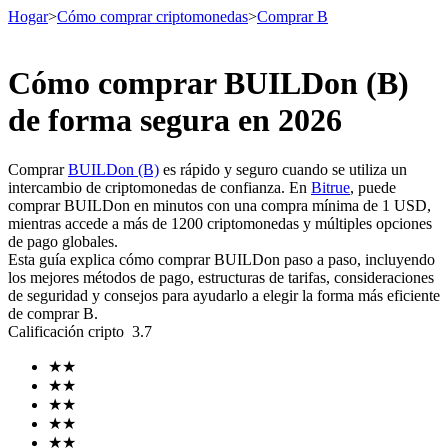
Hogar
>
Cómo comprar criptomonedas
>
Comprar B
Cómo comprar BUILDon (B)
Futuros
de forma segura en 2026
Comprar
BUILDon (B)
es rápido y seguro cuando se utiliza un
intercambio de criptomonedas de confianza. En
Bitrue
, puede
comprar BUILDon en minutos con una compra mínima de 1 USD,
mientras accede a más de 1200 criptomonedas y múltiples opciones
de pago globales.
Esta guía explica cómo comprar BUILDon paso a paso, incluyendo
los mejores métodos de pago, estructuras de tarifas, consideraciones
de seguridad y consejos para ayudarlo a elegir la forma más eficiente
Futuros del USDT
de comprar B.
Calificación cripto
3.7
Futuros que utilizan USDT como garantía
★
★
★
★
★
★
★
★
★
★