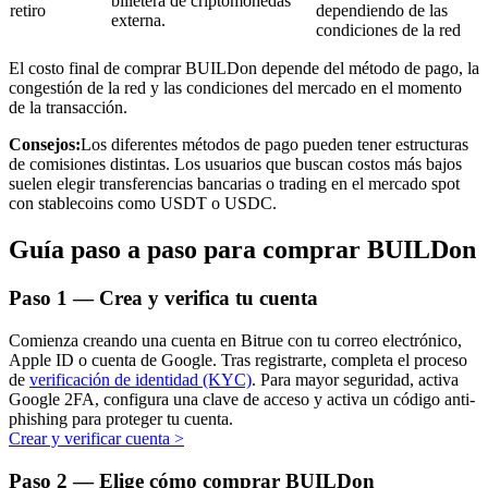
billetera de criptomonedas
retiro
dependiendo de las
externa.
condiciones de la red
El costo final de comprar BUILDon depende del método de pago, la
congestión de la red y las condiciones del mercado en el momento
de la transacción.
Inversión automática
Consejos:
Los diferentes métodos de pago pueden tener estructuras
Obtenga ganancias a largo plazo e intereses flexibles
de comisiones distintas. Los usuarios que buscan costos más bajos
suelen elegir transferencias bancarias o trading en el mercado spot
con stablecoins como USDT o USDC.
Guía paso a paso para comprar BUILDon
Paso
1 —
Crea y verifica tu cuenta
Comienza creando una cuenta en Bitrue con tu correo electrónico,
Apple ID o cuenta de Google. Tras registrarte, completa el proceso
Aprender Staking
de
verificación de identidad (KYC)
. Para mayor seguridad, activa
Google 2FA, configura una clave de acceso y activa un código anti-
Obtenga más información sobre cómo obtener ingresos pasivos
phishing para proteger tu cuenta.
Crear y verificar cuenta
>
Bitrue
AI
Paso
2 —
Elige cómo comprar BUILDon