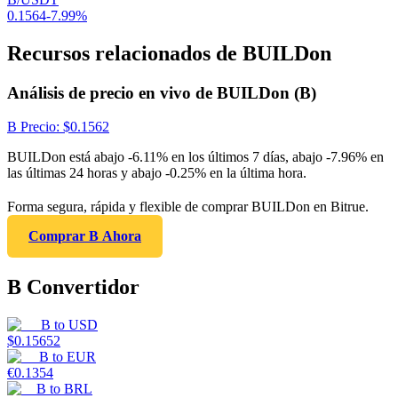
0.1564
-7.99
%
Recursos relacionados de BUILDon
Análisis de precio en vivo de BUILDon (B)
B
Precio
: $
0.1562
BUILDon está abajo -6.11% en los últimos 7 días, abajo -7.96% en
las últimas 24 horas y abajo -0.25% en la última hora.
Forma segura, rápida y flexible de comprar BUILDon en Bitrue.
Comprar B Ahora
B Convertidor
B
to
USD
$
0.15652
B
to
EUR
€
0.1354
B
to
BRL