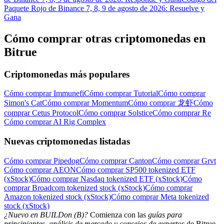
Paquete Rojo de Binance 7, 8, 9 de agosto de 2026: Resuelve y
Gana
Cómo comprar otras criptomonedas en
Bitrue
Criptomonedas más populares
Cómo comprar Immunefi
Cómo comprar Tutorial
Cómo comprar
Simon's Cat
Cómo comprar Momentum
Cómo comprar 龙虾
Cómo
comprar Cetus Protocol
Cómo comprar Solstice
Cómo comprar Re
Cómo comprar AI Rig Complex
Nuevas criptomonedas listadas
Cómo comprar Pipedog
Cómo comprar Canton
Cómo comprar Grvt
Cómo comprar AEON
Cómo comprar SP500 tokenized ETF
(xStock)
Cómo comprar Nasdaq tokenized ETF (xStock)
Cómo
comprar Broadcom tokenized stock (xStock)
Cómo comprar
Amazon tokenized stock (xStock)
Cómo comprar Meta tokenized
stock (xStock)
¿Nuevo en BUILDon (B)?
Comienza con las
guías para
principiantes, análisis de mercado y consejos de expertos
de Bitrue