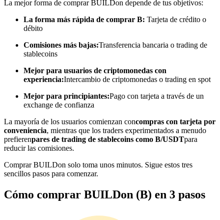
La mejor forma de comprar BUILDon depende de tus objetivos:
Conviértete en un Trader de Copia
La forma más rápida de comprar B:
Tarjeta de crédito o
débito
Disfruta del reparto de beneficios y comisiones de copy trading
Comisiones más bajas:
Transferencia bancaria o trading de
stablecoins
Mejor para usuarios de criptomonedas con
experiencia:
Intercambio de criptomonedas o trading en spot
Mejor para principiantes:
Pago con tarjeta a través de un
exchange de confianza
La mayoría de los usuarios comienzan con
compras con tarjeta por
conveniencia
, mientras que los traders experimentados a menudo
Información
prefieren
pares de trading de stablecoins como B/USDT
para
reducir las comisiones.
Análisis de big data que incluye información comercial, etc.
Comprar BUILDon solo toma unos minutos. Sigue estos tres
sencillos pasos para comenzar.
Cómo comprar BUILDon (B) en 3 pasos