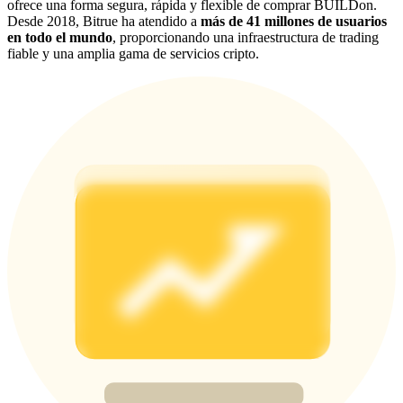
ofrece una forma segura, rápida y flexible de comprar BUILDon.
Desde 2018, Bitrue ha atendido a
más de 41 millones de usuarios
Deposit & Trade BTC to Share 25000 USDT prize pool!
en todo el mundo
, proporcionando una infraestructura de trading
fiable y una amplia gama de servicios cripto.
Deposit CASHCAT & Win
Share 500000 CASHCAT prize pool
Exclusive for BitMart Users
Register & Trade to Win 500,000 USDT
Precious Metals Trading Carnival
Trade Gold & Silver · 33,333 USDT Bonus