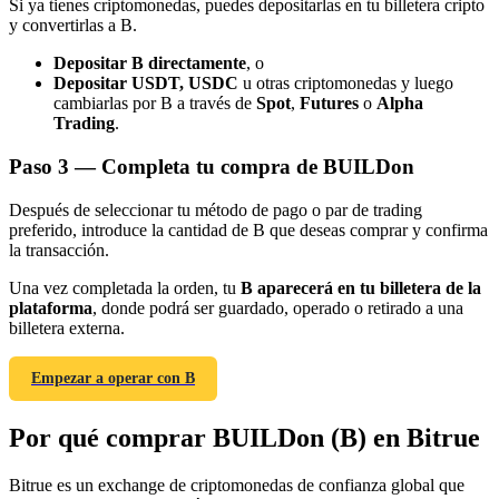
Si ya tienes criptomonedas, puedes depositarlas en tu billetera cripto
y convertirlas a B.
Depositar B directamente
, o
Depositar USDT, USDC
u otras criptomonedas y luego
cambiarlas por B a través de
Spot
,
Futures
o
Alpha
Trading
.
Referencia
Paso
3 —
Completa tu compra de BUILDon
Invita a un amigo para recibir recompensas en efectivo
Después de seleccionar tu método de pago o par de trading
BTC Welcome Rewards
preferido, introduce la cantidad de B que deseas comprar y confirma
la transacción.
Una vez completada la orden, tu
B aparecerá en tu billetera de la
plataforma
, donde podrá ser guardado, operado o retirado a una
billetera externa.
Empezar a operar con B
Por qué comprar BUILDon (B) en Bitrue
Bitrue es un exchange de criptomonedas de confianza global que
BTC Welcome Rewards