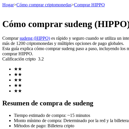
Hogar
>
Cómo comprar criptomonedas
>
Comprar HIPPO
Cómo comprar sudeng (HIPPO) 
Futuros
Comprar
sudeng (HIPPO)
es rápido y seguro cuando se utiliza un i
más de 1200 criptomonedas y múltiples opciones de pago globales.
Esta guía explica cómo comprar sudeng paso a paso, incluyendo los mej
comprar HIPPO.
Calificación cripto
3.2
★
★
★
★
★
★
★
★
Futuros del USDT
★
★
Futuros que utilizan USDT como garantía
Resumen de compra de sudeng
Tiempo estimado de compra
:
~15 minutos
Monto mínimo de compra
:
Determinado por la red y la billetera 
Métodos de pago
:
Billetera cripto