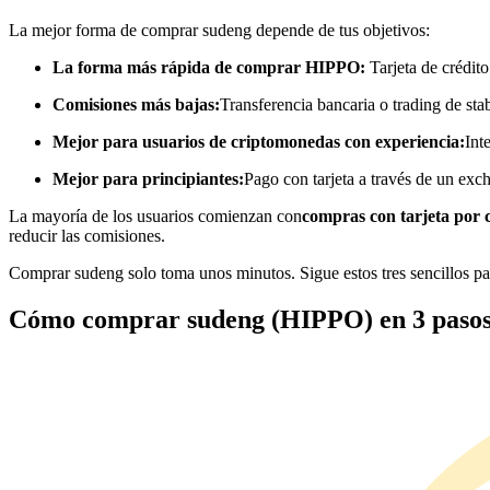
Futuros que utilizan USDC como garantía
La mejor forma de comprar sudeng depende de tus objetivos:
La forma más rápida de comprar HIPPO:
Tarjeta de crédito
Comisiones más bajas:
Transferencia bancaria o trading de sta
Mejor para usuarios de criptomonedas con experiencia:
Int
Mejor para principiantes:
Pago con tarjeta a través de un exc
La mayoría de los usuarios comienzan con
compras con tarjeta por 
reducir las comisiones.
Copiar Trading
Comprar sudeng solo toma unos minutos. Sigue estos tres sencillos p
Únete a los mejores traders
Cómo comprar sudeng (HIPPO) en 3 paso