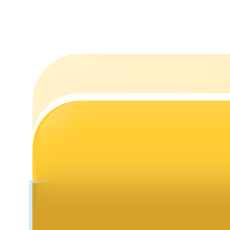
Staking
Alta rentabilidad y acceso instantáneo
Launchpool
Participación flexible para ganar tokens populares