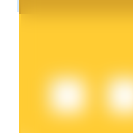
Bloqueos BTR
Inversiones exclusivas para titulares de BTR
Préstamos
Servicio de préstamos respaldado por criptomonedas