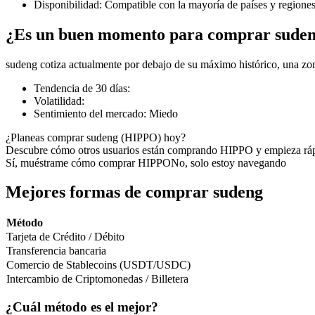
Disponibilidad
:
Compatible con la mayoría de países y regione
¿Es un buen momento para comprar sude
sudeng cotiza actualmente por debajo de su máximo histórico, una zo
Futuros COIN-M
Tendencia de 30 días
:
Futuros de criptomonedas
Volatilidad
:
Sentimiento del mercado
:
Miedo
¿Planeas comprar sudeng (HIPPO) hoy?
TradFi
Descubre cómo otros usuarios están comprando HIPPO y empieza rá
Sí, muéstrame cómo comprar HIPPO
No, solo estoy navegando
Derivados de acciones, divisas, metales preciosos y materias pr
Mejores formas de comprar sudeng
Método
Tarjeta de Crédito / Débito
Transferencia bancaria
Comercio de Stablecoins (USDT/USDC)
Intercambio de Criptomonedas / Billetera
¿Cuál método es el mejor?
Futuros del USDC