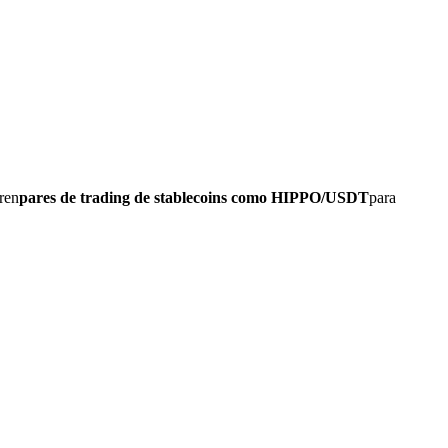
ren
pares de trading de stablecoins como HIPPO/USDT
para