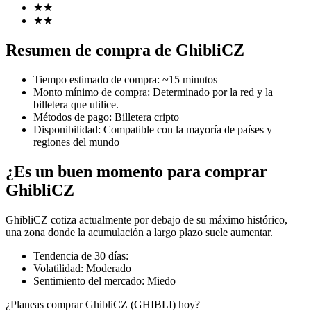
★
★
★
★
Resumen de compra de GhibliCZ
Futuros COIN-M
Tiempo estimado de compra
:
~15 minutos
Futuros de criptomonedas
Monto mínimo de compra
:
Determinado por la red y la
billetera que utilice.
Métodos de pago
:
Billetera cripto
Disponibilidad
:
Compatible con la mayoría de países y
TradFi
regiones del mundo
Derivados de acciones, divisas, metales preciosos y materias
¿Es un buen momento para comprar
primas
GhibliCZ
GhibliCZ cotiza actualmente por debajo de su máximo histórico,
una zona donde la acumulación a largo plazo suele aumentar.
Tendencia de 30 días
:
Volatilidad
:
Moderado
Sentimiento del mercado
:
Miedo
¿Planeas comprar GhibliCZ (GHIBLI) hoy?