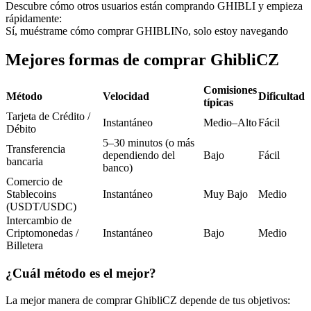
Futuros del USDC
Descubre cómo otros usuarios están comprando GHIBLI y empieza
rápidamente:
Futuros que utilizan USDC como garantía
Sí, muéstrame cómo comprar GHIBLI
No, solo estoy navegando
Mejores formas de comprar GhibliCZ
Comisiones
Método
Velocidad
Dificultad
típicas
Tarjeta de Crédito /
Instantáneo
Medio–Alto
Fácil
Débito
5–30 minutos (o más
Transferencia
dependiendo del
Bajo
Fácil
bancaria
banco)
Copiar Trading
Comercio de
Únete a los mejores traders
Stablecoins
Instantáneo
Muy Bajo
Medio
(USDT/USDC)
Intercambio de
Criptomonedas /
Instantáneo
Bajo
Medio
Billetera
¿Cuál método es el mejor?
La mejor manera de comprar GhibliCZ depende de tus objetivos: