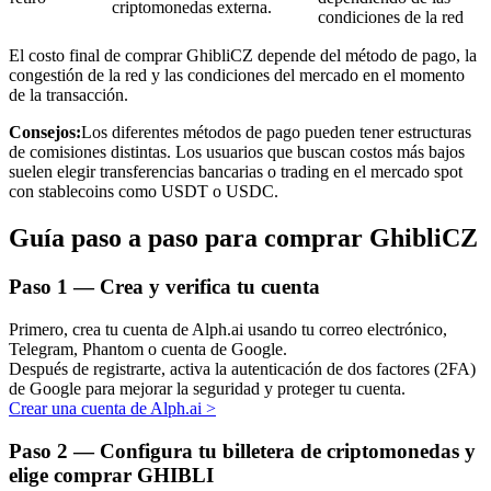
criptomonedas externa.
condiciones de la red
El costo final de comprar GhibliCZ depende del método de pago, la
congestión de la red y las condiciones del mercado en el momento
de la transacción.
Inversión automática
Consejos:
Los diferentes métodos de pago pueden tener estructuras
de comisiones distintas. Los usuarios que buscan costos más bajos
Obtenga ganancias a largo plazo e intereses flexibles
suelen elegir transferencias bancarias o trading en el mercado spot
con stablecoins como USDT o USDC.
Guía paso a paso para comprar GhibliCZ
Paso
1 —
Crea y verifica tu cuenta
Primero, crea tu cuenta de Alph.ai usando tu correo electrónico,
Telegram, Phantom o cuenta de Google.
Después de registrarte, activa la autenticación de dos factores (2FA)
Aprender Staking
de Google para mejorar la seguridad y proteger tu cuenta.
Crear una cuenta de Alph.ai
>
Obtenga más información sobre cómo obtener ingresos pasivos
Paso
2 —
Configura tu billetera de criptomonedas y
Bitrue
AI
elige comprar GHIBLI