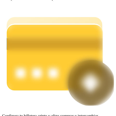
Earn
Power Piggy
Gana recompensas competitivas diariamente
Configura tu billetera cripto y elige comprar o intercambiar