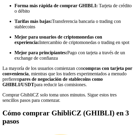
Forma más rápida de comprar GHIBLI:
Tarjeta de crédito
Conviértete en un Trader de Copia
o débito
Disfruta del reparto de beneficios y comisiones de copy trading
Tarifas más bajas:
Transferencia bancaria o trading con
stablecoins
Mejor para usuarios de criptomonedas con
experiencia:
Intercambio de criptomonedas o trading en spot
Mejor para principiantes:
Pago con tarjeta a través de un
exchange de confianza
La mayoría de los usuarios comienzan con
compras con tarjeta por
conveniencia
, mientras que los traders experimentados a menudo
prefieren
pares de negociación de stablecoins como
Información
GHIBLI/USDT
para reducir las comisiones.
Análisis de big data que incluye información comercial, etc.
Comprar GhibliCZ solo toma unos minutos. Sigue estos tres
sencillos pasos para comenzar.
Cómo comprar GhibliCZ (GHIBLI) en 3
pasos