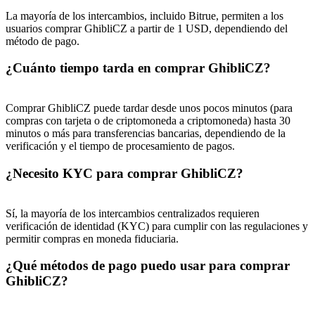
La mayoría de los intercambios, incluido Bitrue, permiten a los
Deposit & Trade BTC to Share 25000 USDT prize pool!
usuarios comprar GhibliCZ a partir de 1 USD, dependiendo del
método de pago.
¿Cuánto tiempo tarda en comprar GhibliCZ?
Deposit CASHCAT & Win
Share 500000 CASHCAT prize pool
Comprar GhibliCZ puede tardar desde unos pocos minutos (para
compras con tarjeta o de criptomoneda a criptomoneda) hasta 30
minutos o más para transferencias bancarias, dependiendo de la
verificación y el tiempo de procesamiento de pagos.
Exclusive for BitMart Users
¿Necesito KYC para comprar GhibliCZ?
Register & Trade to Win 500,000 USDT
Sí, la mayoría de los intercambios centralizados requieren
verificación de identidad (KYC) para cumplir con las regulaciones y
permitir compras en moneda fiduciaria.
Precious Metals Trading Carnival
¿Qué métodos de pago puedo usar para comprar
Trade Gold & Silver · 33,333 USDT Bonus
GhibliCZ?