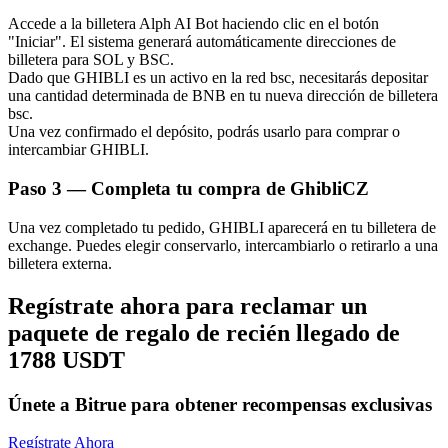
Accede a la billetera Alph AI Bot haciendo clic en el botón
"Iniciar". El sistema generará automáticamente direcciones de
billetera para SOL y BSC.
Dado que GHIBLI es un activo en la red bsc, necesitarás depositar
una cantidad determinada de BNB en tu nueva dirección de billetera
bsc.
Una vez confirmado el depósito, podrás usarlo para comprar o
Bitrue Partners
intercambiar GHIBLI.
Paso
3 —
Completa tu compra de GhibliCZ
Una vez completado tu pedido, GHIBLI aparecerá en tu billetera de
exchange. Puedes elegir conservarlo, intercambiarlo o retirarlo a una
billetera externa.
Regístrate ahora para reclamar un
paquete de regalo de recién llegado de
Afiliados de Bitrue
1788 USDT
¡Hasta un 65% de comisiones!
Únete a Bitrue para obtener recompensas exclusivas
Regístrate Ahora