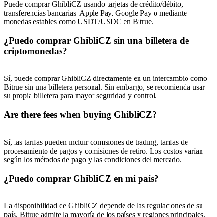
Puede comprar GhibliCZ usando tarjetas de crédito/débito,
USDT New User Exclusive 10% APR
transferencias bancarias, Apple Pay, Google Pay o mediante
monedas estables como USDT/USDC en Bitrue.
USDT Flexible Staking | Daily Rewards
¿Puedo comprar GhibliCZ sin una billetera de
criptomonedas?
BTC New User Exclusive: 6.5% APR
Sí, puede comprar GhibliCZ directamente en un intercambio como
BTC Flexible Staking | Daily Rewards
Bitrue sin una billetera personal. Sin embargo, se recomienda usar
su propia billetera para mayor seguridad y control.
Are there fees when buying GhibliCZ?
Sí, las tarifas pueden incluir comisiones de trading, tarifas de
procesamiento de pagos y comisiones de retiro. Los costos varían
según los métodos de pago y las condiciones del mercado.
¿Puedo comprar GhibliCZ en mi país?
Más eventos
Gana premios y recompensas exclusivas
La disponibilidad de GhibliCZ depende de las regulaciones de su
país. Bitrue admite la mayoría de los países y regiones principales,