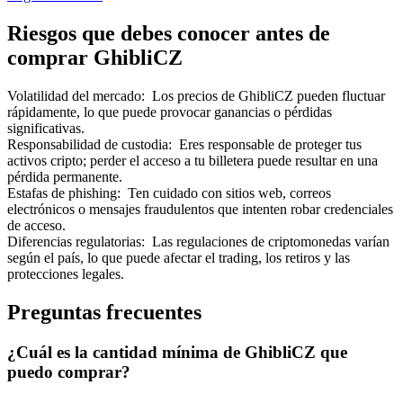
Riesgos que debes conocer antes de
comprar GhibliCZ
Volatilidad del mercado
:
Los precios de GhibliCZ pueden fluctuar
rápidamente, lo que puede provocar ganancias o pérdidas
Referencia
significativas.
Responsabilidad de custodia
:
Eres responsable de proteger tus
Invita a un amigo para recibir recompensas en efectivo
activos cripto; perder el acceso a tu billetera puede resultar en una
pérdida permanente.
BTC Welcome Rewards
Estafas de phishing
:
Ten cuidado con sitios web, correos
electrónicos o mensajes fraudulentos que intenten robar credenciales
de acceso.
Diferencias regulatorias
:
Las regulaciones de criptomonedas varían
según el país, lo que puede afectar el trading, los retiros y las
protecciones legales.
Preguntas frecuentes
¿Cuál es la cantidad mínima de GhibliCZ que
puedo comprar?
BTC Welcome Rewards