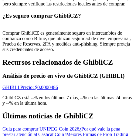
Centro de recompensas
pero siempre verifique las restricciones locales antes de comprar.
Acceso
Inscribirse
¿Es seguro comprar GhibliCZ?
Comprar GhibliCZ es generalmente seguro en intercambios de
confianza como Bitrue, que utilizan seguridad de nivel empresarial,
Prueba de Reservas, 2FA y medidas anti-phishing. Siempre proteja
sus credenciales de acceso.
Recursos relacionados de GhibliCZ
Análisis de precio en vivo de GhibliCZ (GHIBLI)
GHIBLI
Precio
: $
0.0000486
GhibliCZ está --% en los últimos 7 días, --% en las últimas 24 horas
y --% en la última hora.
Últimas noticias de GhibliCZ
Guía para comprar UNIPEG Coin 2026
¿Por qué vale la pena
prestar atención al Cashcat Coin?
Mejores Firmas de Prop Trading