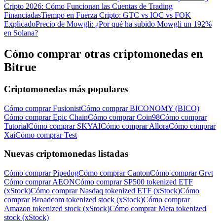
Cripto 2026: Cómo Funcionan las Cuentas de Trading
Financiadas
Tiempo en Fuerza Cripto: GTC vs IOC vs FOK
Explicado
Precio de Mowgli: ¿Por qué ha subido Mowgli un 192%
en Solana?
Cómo comprar otras criptomonedas en
Bitrue
Criptomonedas más populares
Cómo comprar Fusionist
Cómo comprar BICONOMY (BICO)
Cómo comprar Epic Chain
Cómo comprar Coin98
Cómo comprar
Tutorial
Cómo comprar SKYAI
Cómo comprar Allora
Cómo comprar
Xai
Cómo comprar Test
Nuevas criptomonedas listadas
Cómo comprar Pipedog
Cómo comprar Canton
Cómo comprar Grvt
Cómo comprar AEON
Cómo comprar SP500 tokenized ETF
(xStock)
Cómo comprar Nasdaq tokenized ETF (xStock)
Cómo
comprar Broadcom tokenized stock (xStock)
Cómo comprar
Amazon tokenized stock (xStock)
Cómo comprar Meta tokenized
stock (xStock)