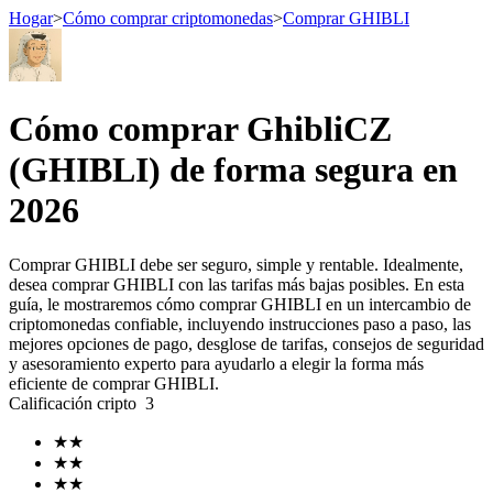
Hogar
>
Cómo comprar criptomonedas
>
Comprar GHIBLI
Futuros
Cómo comprar GhibliCZ
(GHIBLI) de forma segura en
2026
Comprar GHIBLI debe ser seguro, simple y rentable. Idealmente,
desea comprar GHIBLI con las tarifas más bajas posibles. En esta
guía, le mostraremos cómo comprar GHIBLI en un intercambio de
criptomonedas confiable, incluyendo instrucciones paso a paso, las
Futuros del USDT
mejores opciones de pago, desglose de tarifas, consejos de seguridad
y asesoramiento experto para ayudarlo a elegir la forma más
Futuros que utilizan USDT como garantía
eficiente de comprar GHIBLI.
Calificación cripto
3
★
★
★
★
★
★