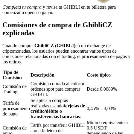
Completa tu compra
y revisa tu GHIBLI en tu billetera para
comenzar a operar o ganar.
Comisiones de compra de GhibliCZ
Bloqueos BTR
explicadas
Inversiones exclusivas para titulares de BTR
Cuando compras
GhibliCZ (GHIBLI)
en un exchange de
criptomonedas, los usuarios pueden encontrar varios tipos de
comisiones relacionadas con el trading, el procesamiento de pagos y
los retiros.
Tipo de
Descripción
Costo típico
Comisión
Comisión cobrada al colocar
Comisión de
órdenes spot para comprar
Desde 0.0089%
Trading
GHIBLI.
Préstamos
Se aplica a compras
Tarifa de
Servicio de préstamos respaldado por criptomonedas
realizadas usando
tarjetas de
procesamiento
0,45% – 3,03%
crédito/débito o
de pago
transferencias bancarias
.
Mínimo equivalente a
Tarifa por transferir GHIBLI
Comisión de
0.5 USDT,
a una billetera de
retiro
dependiendo de las