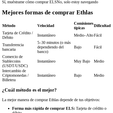
Futuros del USDC
Sí, muéstrame cómo comprar ELS
No, solo estoy navegando
Futuros que utilizan USDC como garantía
Mejores formas de comprar Ethlas
Comisiones
Método
Velocidad
Dificultad
típicas
Tarjeta de Crédito /
Instantáneo
Medio–Alto
Fácil
Débito
5–30 minutos (o más
Transferencia
dependiendo del
Bajo
Fácil
bancaria
banco)
Comercio de
Stablecoins
Instantáneo
Muy Bajo
Medio
Copiar Trading
(USDT/USDC)
Únete a los mejores traders
Intercambio de
Criptomonedas /
Instantáneo
Bajo
Medio
Billetera
¿Cuál método es el mejor?
La mejor manera de comprar Ethlas depende de tus objetivos:
Forma más rápida de comprar ELS:
Tarjeta de crédito o
débito