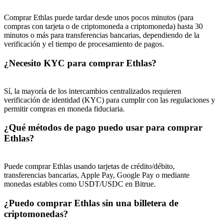
Deposit & Trade BTC to Share 25000 USDT prize pool!
Comprar Ethlas puede tardar desde unos pocos minutos (para
compras con tarjeta o de criptomoneda a criptomoneda) hasta 30
minutos o más para transferencias bancarias, dependiendo de la
verificación y el tiempo de procesamiento de pagos.
Deposit CASHCAT & Win
¿Necesito KYC para comprar Ethlas?
Share 500000 CASHCAT prize pool
Sí, la mayoría de los intercambios centralizados requieren
verificación de identidad (KYC) para cumplir con las regulaciones y
permitir compras en moneda fiduciaria.
Exclusive for BitMart Users
¿Qué métodos de pago puedo usar para comprar
Register & Trade to Win 500,000 USDT
Ethlas?
Puede comprar Ethlas usando tarjetas de crédito/débito,
Precious Metals Trading Carnival
transferencias bancarias, Apple Pay, Google Pay o mediante
monedas estables como USDT/USDC en Bitrue.
Trade Gold & Silver · 33,333 USDT Bonus
¿Puedo comprar Ethlas sin una billetera de
criptomonedas?