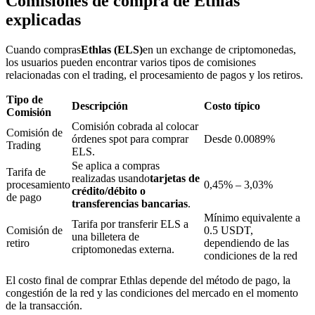
Comisiones de compra de Ethlas
explicadas
Cuando compras
Ethlas (ELS)
en un exchange de criptomonedas,
Bloqueos BTR
los usuarios pueden encontrar varios tipos de comisiones
relacionadas con el trading, el procesamiento de pagos y los retiros.
Inversiones exclusivas para titulares de BTR
Tipo de
Descripción
Costo típico
Comisión
Comisión cobrada al colocar
Comisión de
órdenes spot para comprar
Desde 0.0089%
Trading
ELS.
Se aplica a compras
Tarifa de
realizadas usando
tarjetas de
procesamiento
0,45% – 3,03%
crédito/débito o
de pago
transferencias bancarias
.
Mínimo equivalente a
Tarifa por transferir ELS a
Préstamos
Comisión de
0.5 USDT,
una billetera de
retiro
dependiendo de las
Servicio de préstamos respaldado por criptomonedas
criptomonedas externa.
condiciones de la red
El costo final de comprar Ethlas depende del método de pago, la
congestión de la red y las condiciones del mercado en el momento
de la transacción.