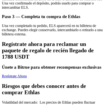
Una vez confirmado el depósito, podrás usarlo para comprar o
intercambiar ELS.
Paso
3 —
Completa tu compra de Ethlas
Una vez completado tu pedido, ELS aparecerá en tu billetera de
exchange. Puedes elegir conservarlo, intercambiarlo o retirarlo a una
Bitrue Partners
billetera externa.
Regístrate ahora para reclamar un
paquete de regalo de recién llegado de
1788 USDT
Únete a Bitrue para obtener recompensas exclusivas
Regístrate Ahora
Afiliados de Bitrue
Riesgos que debes conocer antes de
¡Hasta un 65% de comisiones!
comprar Ethlas
Volatilidad del mercado
:
Los precios de Ethlas pueden fluctuar