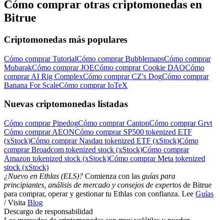
Cómo comprar otras criptomonedas en
Bitrue
Criptomonedas más populares
Cómo comprar Tutorial
Cómo comprar Bubblemaps
Cómo comprar
Mubarak
Cómo comprar JOE
Cómo comprar Cookie DAO
Cómo
comprar AI Rig Complex
Cómo comprar CZ's Dog
Cómo comprar
Banana For Scale
Cómo comprar IoTeX
Nuevas criptomonedas listadas
Cómo comprar Pipedog
Cómo comprar Canton
Cómo comprar Grvt
Cómo comprar AEON
Cómo comprar SP500 tokenized ETF
(xStock)
Cómo comprar Nasdaq tokenized ETF (xStock)
Cómo
comprar Broadcom tokenized stock (xStock)
Cómo comprar
Amazon tokenized stock (xStock)
Cómo comprar Meta tokenized
stock (xStock)
¿Nuevo en Ethlas (ELS)?
Comienza con las
guías para
principiantes, análisis de mercado y consejos de expertos
de Bitrue
para comprar, operar y gestionar tu Ethlas con confianza. Lee
Guías
/ Visita
Blog
Descargo de responsabilidad