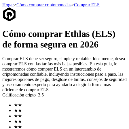
Hogar
>
Cómo comprar criptomonedas
>
Comprar ELS
Futuros
Cómo comprar Ethlas (ELS)
de forma segura en 2026
Comprar ELS debe ser seguro, simple y rentable. Idealmente, desea
comprar ELS con las tarifas más bajas posibles. En esta guía, le
mostraremos cómo comprar ELS en un intercambio de
criptomonedas confiable, incluyendo instrucciones paso a paso, las
mejores opciones de pago, desglose de tarifas, consejos de seguridad
y asesoramiento experto para ayudarlo a elegir la forma más
Futuros del USDT
eficiente de comprar ELS.
Calificación cripto
3.5
Futuros que utilizan USDT como garantía
★
★
★
★
★
★
★
★
★
★