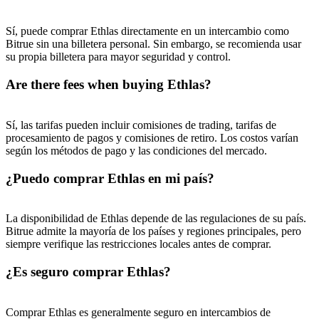
USDT New User Exclusive 10% APR
Sí, puede comprar Ethlas directamente en un intercambio como
USDT Flexible Staking | Daily Rewards
Bitrue sin una billetera personal. Sin embargo, se recomienda usar
su propia billetera para mayor seguridad y control.
Are there fees when buying Ethlas?
BTC New User Exclusive: 6.5% APR
Sí, las tarifas pueden incluir comisiones de trading, tarifas de
BTC Flexible Staking | Daily Rewards
procesamiento de pagos y comisiones de retiro. Los costos varían
según los métodos de pago y las condiciones del mercado.
¿Puedo comprar Ethlas en mi país?
La disponibilidad de Ethlas depende de las regulaciones de su país.
Bitrue admite la mayoría de los países y regiones principales, pero
siempre verifique las restricciones locales antes de comprar.
¿Es seguro comprar Ethlas?
Más eventos
Gana premios y recompensas exclusivas
Comprar Ethlas es generalmente seguro en intercambios de