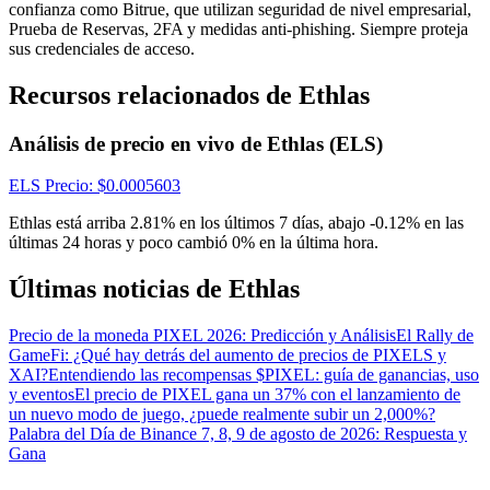
Centro de recompensas
confianza como Bitrue, que utilizan seguridad de nivel empresarial,
Prueba de Reservas, 2FA y medidas anti-phishing. Siempre proteja
Acceso
Inscribirse
sus credenciales de acceso.
Recursos relacionados de Ethlas
Análisis de precio en vivo de Ethlas (ELS)
ELS
Precio
: $
0.0005603
Ethlas está arriba 2.81% en los últimos 7 días, abajo -0.12% en las
últimas 24 horas y poco cambió 0% en la última hora.
Últimas noticias de Ethlas
Precio de la moneda PIXEL 2026: Predicción y Análisis
El Rally de
GameFi: ¿Qué hay detrás del aumento de precios de PIXELS y
XAI?
Entendiendo las recompensas $PIXEL: guía de ganancias, uso
y eventos
El precio de PIXEL gana un 37% con el lanzamiento de
un nuevo modo de juego, ¿puede realmente subir un 2,000%?
Palabra del Día de Binance 7, 8, 9 de agosto de 2026: Respuesta y
Gana