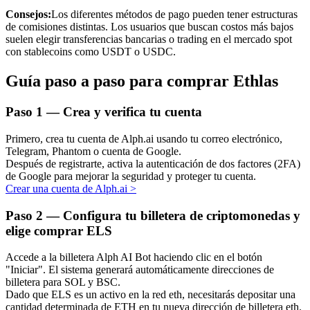
Consejos:
Los diferentes métodos de pago pueden tener estructuras
de comisiones distintas. Los usuarios que buscan costos más bajos
suelen elegir transferencias bancarias o trading en el mercado spot
con stablecoins como USDT o USDC.
Inversión automática
Guía paso a paso para comprar Ethlas
Obtenga ganancias a largo plazo e intereses flexibles
Paso
1 —
Crea y verifica tu cuenta
Primero, crea tu cuenta de Alph.ai usando tu correo electrónico,
Telegram, Phantom o cuenta de Google.
Después de registrarte, activa la autenticación de dos factores (2FA)
de Google para mejorar la seguridad y proteger tu cuenta.
Crear una cuenta de Alph.ai
>
Paso
2 —
Configura tu billetera de criptomonedas y
elige comprar ELS
Aprender Staking
Accede a la billetera Alph AI Bot haciendo clic en el botón
Obtenga más información sobre cómo obtener ingresos pasivos
"Iniciar". El sistema generará automáticamente direcciones de
billetera para SOL y BSC.
Bitrue
AI
Dado que ELS es un activo en la red eth, necesitarás depositar una
cantidad determinada de ETH en tu nueva dirección de billetera eth.