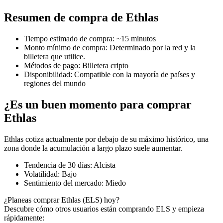
Resumen de compra de Ethlas
Tiempo estimado de compra
:
~15 minutos
Futuros COIN-M
Monto mínimo de compra
:
Determinado por la red y la
billetera que utilice.
Futuros de criptomonedas
Métodos de pago
:
Billetera cripto
Disponibilidad
:
Compatible con la mayoría de países y
regiones del mundo
TradFi
¿Es un buen momento para comprar
Derivados de acciones, divisas, metales preciosos y materias
Ethlas
primas
Ethlas cotiza actualmente por debajo de su máximo histórico, una
zona donde la acumulación a largo plazo suele aumentar.
Tendencia de 30 días
:
Alcista
Volatilidad
:
Bajo
Sentimiento del mercado
:
Miedo
¿Planeas comprar Ethlas (ELS) hoy?
Descubre cómo otros usuarios están comprando ELS y empieza
rápidamente: