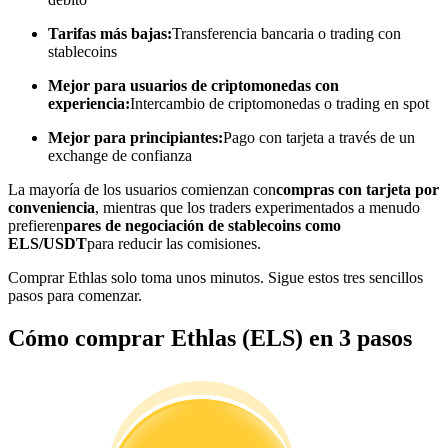
Tarifas más bajas:
Transferencia bancaria o trading con
Conviértete en un Trader de Copia
stablecoins
Disfruta del reparto de beneficios y comisiones de copy trading
Mejor para usuarios de criptomonedas con
experiencia:
Intercambio de criptomonedas o trading en spot
Mejor para principiantes:
Pago con tarjeta a través de un
exchange de confianza
La mayoría de los usuarios comienzan con
compras con tarjeta por
conveniencia
, mientras que los traders experimentados a menudo
prefieren
pares de negociación de stablecoins como
ELS/USDT
para reducir las comisiones.
Información
Comprar Ethlas solo toma unos minutos. Sigue estos tres sencillos
pasos para comenzar.
Análisis de big data que incluye información comercial, etc.
Cómo comprar Ethlas (ELS) en 3 pasos