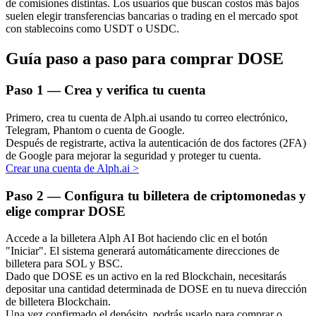
de comisiones distintas. Los usuarios que buscan costos más bajos
suelen elegir transferencias bancarias o trading en el mercado spot
con stablecoins como USDT o USDC.
Guía paso a paso para comprar DOSE
Inversión automática
Paso
1 —
Crea y verifica tu cuenta
Obtenga ganancias a largo plazo e intereses flexibles
Primero, crea tu cuenta de Alph.ai usando tu correo electrónico,
Telegram, Phantom o cuenta de Google.
Después de registrarte, activa la autenticación de dos factores (2FA)
de Google para mejorar la seguridad y proteger tu cuenta.
Crear una cuenta de Alph.ai
>
Paso
2 —
Configura tu billetera de criptomonedas y
elige comprar DOSE
Accede a la billetera Alph AI Bot haciendo clic en el botón
Aprender Staking
"Iniciar". El sistema generará automáticamente direcciones de
billetera para SOL y BSC.
Obtenga más información sobre cómo obtener ingresos pasivos
Dado que DOSE es un activo en la red Blockchain, necesitarás
depositar una cantidad determinada de DOSE en tu nueva dirección
Bitrue
AI
de billetera Blockchain.
Una vez confirmado el depósito, podrás usarlo para comprar o