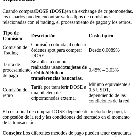
Cuando compras
DOSE (DOSE)
en un exchange de criptomonedas,
los usuarios pueden encontrar varios tipos de comisiones
relacionadas con el trading, el procesamiento de pagos y los retiros.
Bloqueos BTR
Tipo de
Inversiones exclusivas para titulares de BTR
Descripción
Costo típico
Comisión
Comisión cobrada al colocar
Comisión de
órdenes spot para comprar
Desde 0.0089%
Trading
DOSE.
Se aplica a compras
Tarifa de
realizadas usando
tarjetas de
procesamiento
0,45% – 3,03%
crédito/débito o
de pago
transferencias bancarias
.
Mínimo equivalente a
Tarifa por transferir DOSE a
Comisión de
0.5 USDT,
una billetera de
retiro
dependiendo de las
Préstamos
criptomonedas externa.
condiciones de la red
Servicio de préstamos respaldado por criptomonedas
El costo final de comprar DOSE depende del método de pago, la
congestión de la red y las condiciones del mercado en el momento
de la transacción.
Consejos:
Los diferentes métodos de pago pueden tener estructuras