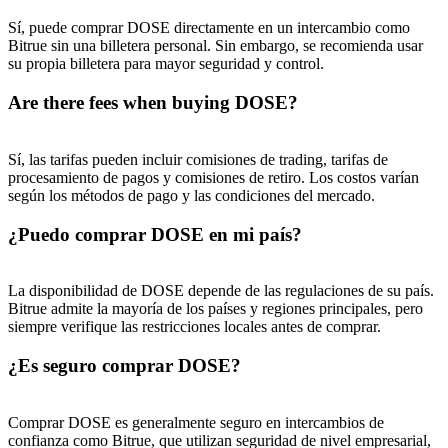
USDT New User Exclusive 10% APR
Sí, puede comprar DOSE directamente en un intercambio como
Bitrue sin una billetera personal. Sin embargo, se recomienda usar
USDT Flexible Staking | Daily Rewards
su propia billetera para mayor seguridad y control.
Are there fees when buying DOSE?
BTC New User Exclusive: 6.5% APR
Sí, las tarifas pueden incluir comisiones de trading, tarifas de
procesamiento de pagos y comisiones de retiro. Los costos varían
BTC Flexible Staking | Daily Rewards
según los métodos de pago y las condiciones del mercado.
¿Puedo comprar DOSE en mi país?
La disponibilidad de DOSE depende de las regulaciones de su país.
Bitrue admite la mayoría de los países y regiones principales, pero
siempre verifique las restricciones locales antes de comprar.
¿Es seguro comprar DOSE?
Más eventos
Gana premios y recompensas exclusivas
Comprar DOSE es generalmente seguro en intercambios de
confianza como Bitrue, que utilizan seguridad de nivel empresarial,