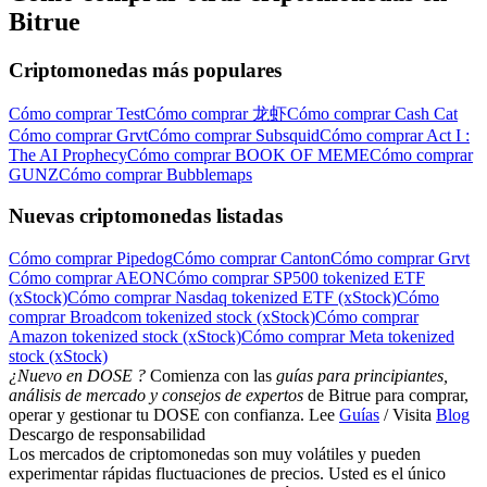
Bitrue
Criptomonedas más populares
Cómo comprar Test
Cómo comprar 龙虾
Cómo comprar Cash Cat
Cómo comprar Grvt
Cómo comprar Subsquid
Cómo comprar Act I :
The AI Prophecy
Cómo comprar BOOK OF MEME
Cómo comprar
GUNZ
Cómo comprar Bubblemaps
Nuevas criptomonedas listadas
Cómo comprar Pipedog
Cómo comprar Canton
Cómo comprar Grvt
Cómo comprar AEON
Cómo comprar SP500 tokenized ETF
(xStock)
Cómo comprar Nasdaq tokenized ETF (xStock)
Cómo
comprar Broadcom tokenized stock (xStock)
Cómo comprar
Amazon tokenized stock (xStock)
Cómo comprar Meta tokenized
stock (xStock)
¿Nuevo en DOSE ?
Comienza con las
guías para principiantes,
análisis de mercado y consejos de expertos
de Bitrue para comprar,
operar y gestionar tu DOSE con confianza. Lee
Guías
/ Visita
Blog
Descargo de responsabilidad
Los mercados de criptomonedas son muy volátiles y pueden
experimentar rápidas fluctuaciones de precios. Usted es el único