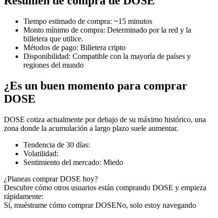
Resumen de compra de DOSE
Tiempo estimado de compra
:
~15 minutos
Monto mínimo de compra
:
Determinado por la red y la
billetera que utilice.
Futuros COIN-M
Métodos de pago
:
Billetera cripto
Disponibilidad
:
Compatible con la mayoría de países y
Futuros de criptomonedas
regiones del mundo
¿Es un buen momento para comprar
TradFi
DOSE
Derivados de acciones, divisas, metales preciosos y materias
DOSE cotiza actualmente por debajo de su máximo histórico, una
primas
zona donde la acumulación a largo plazo suele aumentar.
Tendencia de 30 días
:
Volatilidad
:
Sentimiento del mercado
:
Miedo
¿Planeas comprar DOSE hoy?
Descubre cómo otros usuarios están comprando DOSE y empieza
rápidamente:
Sí, muéstrame cómo comprar DOSE
No, solo estoy navegando