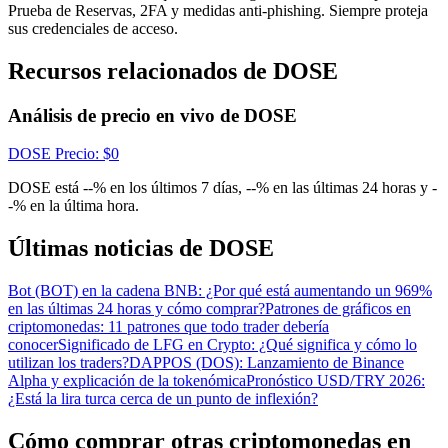
Centro de recompensas
Prueba de Reservas, 2FA y medidas anti-phishing. Siempre proteja
sus credenciales de acceso.
Acceso
Inscribirse
Recursos relacionados de DOSE
Análisis de precio en vivo de DOSE
DOSE
Precio
: $
0
DOSE está --% en los últimos 7 días, --% en las últimas 24 horas y -
-% en la última hora.
Últimas noticias de DOSE
Bot (BOT) en la cadena BNB: ¿Por qué está aumentando un 969%
en las últimas 24 horas y cómo comprar?
Patrones de gráficos en
criptomonedas: 11 patrones que todo trader debería
conocer
Significado de LFG en Crypto: ¿Qué significa y cómo lo
utilizan los traders?
DAPPOS (DOS): Lanzamiento de Binance
Alpha y explicación de la tokenómica
Pronóstico USD/TRY 2026:
¿Está la lira turca cerca de un punto de inflexión?
Cómo comprar otras criptomonedas en