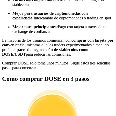
stablecoins
Conviértete en un Trader de Copia
Mejor para usuarios de criptomonedas con
Disfruta del reparto de beneficios y comisiones de copy trading
experiencia:
Intercambio de criptomonedas o trading en spot
Mejor para principiantes:
Pago con tarjeta a través de un
exchange de confianza
La mayoría de los usuarios comienzan con
compras con tarjeta por
conveniencia
, mientras que los traders experimentados a menudo
prefieren
pares de negociación de stablecoins como
DOSE/USDT
para reducir las comisiones.
Comprar DOSE solo toma unos minutos. Sigue estos tres sencillos
pasos para comenzar.
Información
Cómo comprar DOSE en 3 pasos
Análisis de big data que incluye información comercial, etc.