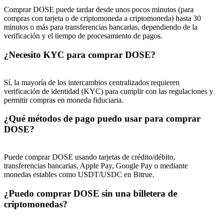
Comprar DOSE puede tardar desde unos pocos minutos (para
Deposit & Trade BTC to Share 25000 USDT prize pool!
compras con tarjeta o de criptomoneda a criptomoneda) hasta 30
minutos o más para transferencias bancarias, dependiendo de la
verificación y el tiempo de procesamiento de pagos.
¿Necesito KYC para comprar DOSE?
Deposit CASHCAT & Win
Share 500000 CASHCAT prize pool
Sí, la mayoría de los intercambios centralizados requieren
verificación de identidad (KYC) para cumplir con las regulaciones y
permitir compras en moneda fiduciaria.
Exclusive for BitMart Users
¿Qué métodos de pago puedo usar para comprar
DOSE?
Register & Trade to Win 500,000 USDT
Puede comprar DOSE usando tarjetas de crédito/débito,
transferencias bancarias, Apple Pay, Google Pay o mediante
Precious Metals Trading Carnival
monedas estables como USDT/USDC en Bitrue.
Trade Gold & Silver · 33,333 USDT Bonus
¿Puedo comprar DOSE sin una billetera de
criptomonedas?