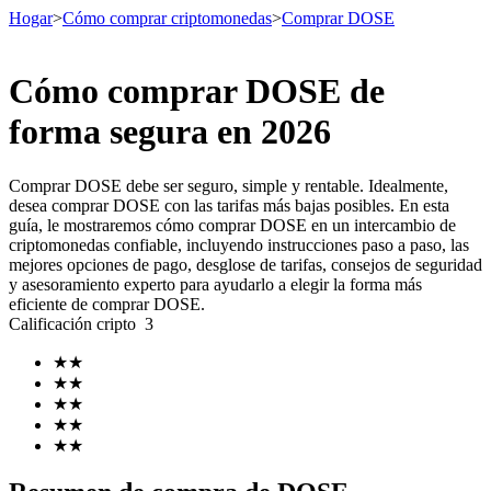
Hogar
>
Cómo comprar criptomonedas
>
Comprar DOSE
Cómo comprar DOSE de
Futuros
forma segura en 2026
Comprar DOSE debe ser seguro, simple y rentable. Idealmente,
desea comprar DOSE con las tarifas más bajas posibles. En esta
guía, le mostraremos cómo comprar DOSE en un intercambio de
criptomonedas confiable, incluyendo instrucciones paso a paso, las
mejores opciones de pago, desglose de tarifas, consejos de seguridad
y asesoramiento experto para ayudarlo a elegir la forma más
eficiente de comprar DOSE.
Calificación cripto
3
Futuros del USDT
★
★
Futuros que utilizan USDT como garantía
★
★
★
★
★
★
★
★