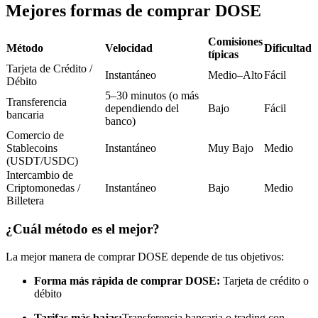
Futuros del USDC
Mejores formas de comprar DOSE
Futuros que utilizan USDC como garantía
Comisiones
Método
Velocidad
Dificultad
típicas
Tarjeta de Crédito /
Instantáneo
Medio–Alto
Fácil
Débito
5–30 minutos (o más
Transferencia
dependiendo del
Bajo
Fácil
bancaria
banco)
Comercio de
Stablecoins
Instantáneo
Muy Bajo
Medio
(USDT/USDC)
Copiar Trading
Intercambio de
Criptomonedas /
Instantáneo
Bajo
Medio
Únete a los mejores traders
Billetera
¿Cuál método es el mejor?
La mejor manera de comprar DOSE depende de tus objetivos:
Forma más rápida de comprar DOSE:
Tarjeta de crédito o
débito
Tarifas más bajas:
Transferencia bancaria o trading con