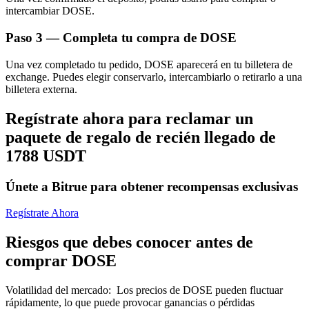
intercambiar DOSE.
Paso
3 —
Completa tu compra de DOSE
Una vez completado tu pedido, DOSE aparecerá en tu billetera de
exchange. Puedes elegir conservarlo, intercambiarlo o retirarlo a una
billetera externa.
Bitrue Partners
Regístrate ahora para reclamar un
paquete de regalo de recién llegado de
1788 USDT
Únete a Bitrue para obtener recompensas exclusivas
Regístrate Ahora
Afiliados de Bitrue
Riesgos que debes conocer antes de
comprar DOSE
¡Hasta un 65% de comisiones!
Volatilidad del mercado
:
Los precios de DOSE pueden fluctuar
rápidamente, lo que puede provocar ganancias o pérdidas