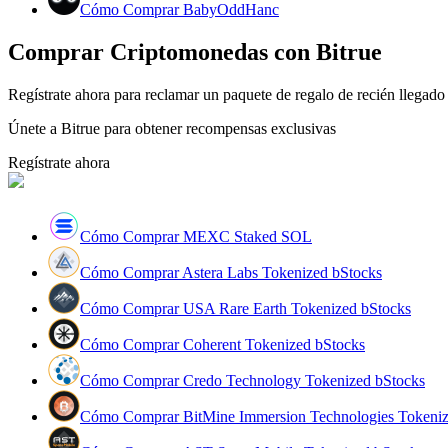
Cómo Comprar BabyOddHanc
Conviértete en un Trader de Copia
Comprar Criptomonedas con Bitrue
Disfruta del reparto de beneficios y comisiones de copy trading
Regístrate ahora para reclamar un paquete de regalo de recién lleg
Únete a Bitrue para obtener recompensas exclusivas
Regístrate ahora
Cómo Comprar MEXC Staked SOL
Información
Cómo Comprar Astera Labs Tokenized bStocks
Análisis de big data que incluye información comercial, etc.
Cómo Comprar USA Rare Earth Tokenized bStocks
Cómo Comprar Coherent Tokenized bStocks
Cómo Comprar Credo Technology Tokenized bStocks
Cómo Comprar BitMine Immersion Technologies Tokeniz