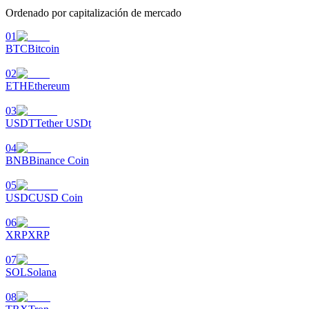
Ordenado por capitalización de mercado
Earn
01
BTC
Bitcoin
02
ETH
Ethereum
03
USDT
Tether USDt
04
BNB
Binance Coin
Power Piggy
05
Gana recompensas competitivas diariamente
USDC
USD Coin
06
XRP
XRP
07
SOL
Solana
08