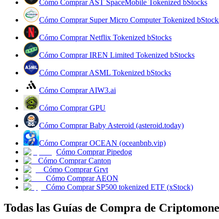
Cómo Comprar AST SpaceMobile Tokenized bStocks
Cómo Comprar Super Micro Computer Tokenized bStock
Guía
Cómo Comprar Netflix Tokenized bStocks
Guía de inicio de futuros
Cómo Comprar IREN Limited Tokenized bStocks
Cómo Comprar ASML Tokenized bStocks
Cómo Comprar AIW3.ai
Cómo Comprar GPU
Cómo Comprar Baby Asteroid (asteroid.today)
Estrategias comerciales
Cómo Comprar OCEAN (oceanbnb.vip)
Cómo Comprar Pipedog
Aprenda cómo mantenerse rentable
Cómo Comprar Canton
Cómo Comprar Grvt
Cómo Comprar AEON
Cómo Comprar SP500 tokenized ETF (xStock)
Todas las Guías de Compra de Criptomon