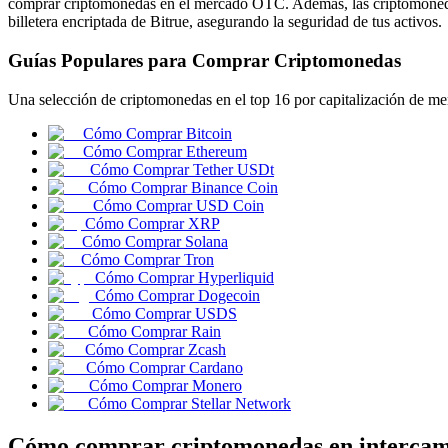
comprar criptomonedas en el mercado OTC. Además, las criptomonedas
billetera encriptada de Bitrue, asegurando la seguridad de tus activos.
Guías Populares para Comprar Criptomonedas
Futuros COIN-M
Una selección de criptomonedas en el top 16 por capitalización de me
Futuros de criptomonedas
Cómo Comprar Bitcoin
Cómo Comprar Ethereum
Cómo Comprar Tether USDt
Cómo Comprar Binance Coin
TradFi
Cómo Comprar USD Coin
Cómo Comprar XRP
Derivados de acciones, divisas, metales preciosos y materias pr
Cómo Comprar Solana
Cómo Comprar Tron
Cómo Comprar Hyperliquid
Cómo Comprar Dogecoin
Cómo Comprar USDS
Cómo Comprar Rain
Cómo Comprar Zcash
Cómo Comprar Cardano
Cómo Comprar Monero
Cómo Comprar Stellar Network
Futuros del USDC
Cómo comprar criptomonedas en intercamb