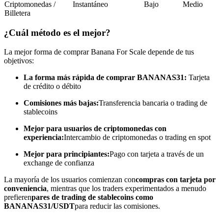
Criptomonedas /
Instantáneo
Bajo
Medio
Billetera
Conviértete en un Trader de Copia
¿Cuál método es el mejor?
Disfruta del reparto de beneficios y comisiones de copy trading
La mejor forma de comprar Banana For Scale depende de tus
objetivos:
La forma más rápida de comprar BANANAS31:
Tarjeta
de crédito o débito
Comisiones más bajas:
Transferencia bancaria o trading de
stablecoins
Mejor para usuarios de criptomonedas con
Información
experiencia:
Intercambio de criptomonedas o trading en spot
Análisis de big data que incluye información comercial, etc.
Mejor para principiantes:
Pago con tarjeta a través de un
exchange de confianza
La mayoría de los usuarios comienzan con
compras con tarjeta por
conveniencia
, mientras que los traders experimentados a menudo
prefieren
pares de trading de stablecoins como
BANANAS31/USDT
para reducir las comisiones.