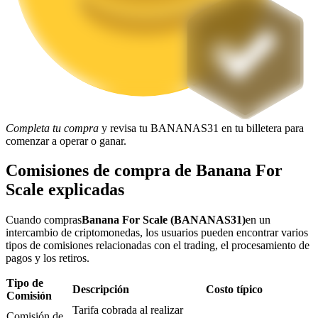
Bloqueos BTR
Inversiones exclusivas para titulares de BTR
Completa tu compra
y revisa tu BANANAS31 en tu billetera para
comenzar a operar o ganar.
Comisiones de compra de Banana For
Scale explicadas
Cuando compras
Banana For Scale (BANANAS31)
en un
Préstamos
intercambio de criptomonedas, los usuarios pueden encontrar varios
tipos de comisiones relacionadas con el trading, el procesamiento de
Servicio de préstamos respaldado por criptomonedas
pagos y los retiros.
Tipo de
Descripción
Costo típico
Comisión
Tarifa cobrada al realizar
Comisión de