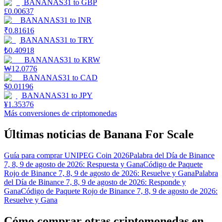
BANANAS31
to
GBP
£
0.00637
BANANAS31
to
INR
₹
0.81616
BANANAS31
to
TRY
₺
0.40918
BANANAS31
to
KRW
₩
12.0776
BANANAS31
to
CAD
$
0.01196
BANANAS31
to
JPY
¥
1.35376
Más conversiones de criptomonedas
Últimas noticias de Banana For Scale
Guía para comprar UNIPEG Coin 2026
Palabra del Día de Binance
7, 8, 9 de agosto de 2026: Respuesta y Gana
Código de Paquete
Rojo de Binance 7, 8, 9 de agosto de 2026: Resuelve y Gana
Palabra
del Día de Binance 7, 8, 9 de agosto de 2026: Responde y
Gana
Código de Paquete Rojo de Binance 7, 8, 9 de agosto de 2026:
Resuelve y Gana
Cómo comprar otras criptomonedas en