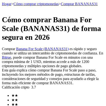
Hogar
>
Cómo comprar criptomonedas
>
Comprar BANANAS31
Cómo comprar Banana For
Futuros
Scale (BANANAS31) de forma
segura en 2026
Comprar
Banana For Scale (BANANAS31)
es rápido y seguro
cuando se utiliza un intercambio de criptomonedas de confianza. En
Bitrue
, puede comprar Banana For Scale en minutos con una
compra mínima de 1 USD, mientras accede a más de 1200
criptomonedas y múltiples opciones de pago globales.
Esta guía explica cómo comprar Banana For Scale paso a paso,
Futuros del USDT
incluyendo los mejores métodos de pago, estructuras de tarifas,
consideraciones de seguridad y consejos para ayudarlo a elegir la
Futuros que utilizan USDT como garantía
forma más eficiente de comprar BANANAS31.
Calificación cripto
3.7
★
★
★
★
★
★