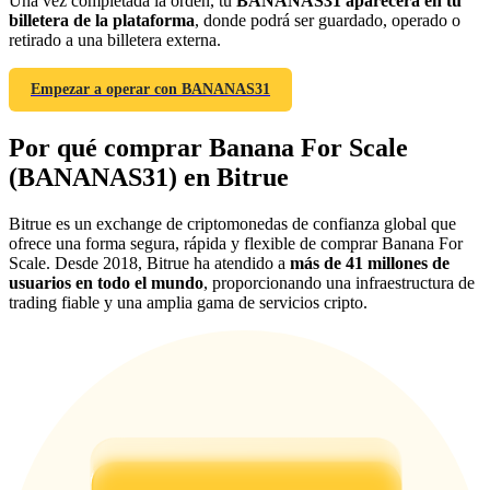
Una vez completada la orden, tu
BANANAS31 aparecerá en tu
billetera de la plataforma
, donde podrá ser guardado, operado o
Deposit & Trade BTC to Share 25000 USDT prize pool!
retirado a una billetera externa.
Empezar a operar con BANANAS31
Deposit CASHCAT & Win
Por qué comprar Banana For Scale
Share 500000 CASHCAT prize pool
(BANANAS31) en Bitrue
Bitrue es un exchange de criptomonedas de confianza global que
ofrece una forma segura, rápida y flexible de comprar Banana For
Exclusive for BitMart Users
Scale. Desde 2018, Bitrue ha atendido a
más de 41 millones de
usuarios en todo el mundo
, proporcionando una infraestructura de
Register & Trade to Win 500,000 USDT
trading fiable y una amplia gama de servicios cripto.
Precious Metals Trading Carnival
Trade Gold & Silver · 33,333 USDT Bonus