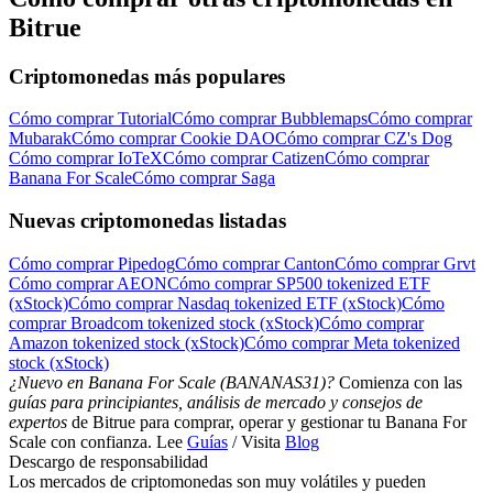
Bitrue
Criptomonedas más populares
Cómo comprar Tutorial
Cómo comprar Bubblemaps
Cómo comprar
Mubarak
Cómo comprar Cookie DAO
Cómo comprar CZ's Dog
Cómo comprar IoTeX
Cómo comprar Catizen
Cómo comprar
Banana For Scale
Cómo comprar Saga
Nuevas criptomonedas listadas
Cómo comprar Pipedog
Cómo comprar Canton
Cómo comprar Grvt
Cómo comprar AEON
Cómo comprar SP500 tokenized ETF
(xStock)
Cómo comprar Nasdaq tokenized ETF (xStock)
Cómo
comprar Broadcom tokenized stock (xStock)
Cómo comprar
Amazon tokenized stock (xStock)
Cómo comprar Meta tokenized
stock (xStock)
¿Nuevo en Banana For Scale (BANANAS31)?
Comienza con las
guías para principiantes, análisis de mercado y consejos de
expertos
de Bitrue para comprar, operar y gestionar tu Banana For
Scale con confianza. Lee
Guías
/ Visita
Blog
Descargo de responsabilidad
Los mercados de criptomonedas son muy volátiles y pueden