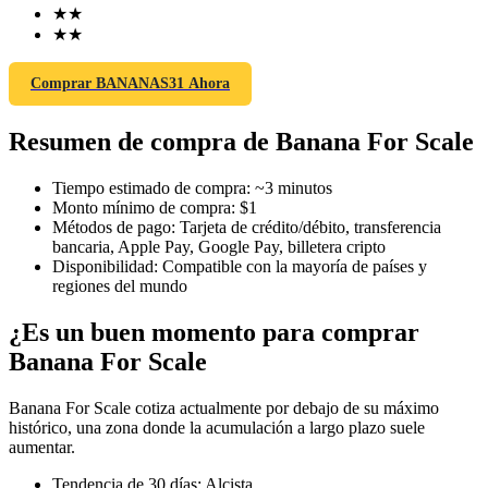
★
★
★
★
Comprar BANANAS31 Ahora
Futuros COIN-M
Resumen de compra de Banana For Scale
Futuros de criptomonedas
Tiempo estimado de compra
:
~3 minutos
Monto mínimo de compra
:
$1
TradFi
Métodos de pago
:
Tarjeta de crédito/débito, transferencia
bancaria, Apple Pay, Google Pay, billetera cripto
Derivados de acciones, divisas, metales preciosos y materias
Disponibilidad
:
Compatible con la mayoría de países y
primas
regiones del mundo
¿Es un buen momento para comprar
Banana For Scale
Banana For Scale cotiza actualmente por debajo de su máximo
histórico, una zona donde la acumulación a largo plazo suele
aumentar.
Tendencia de 30 días
:
Alcista