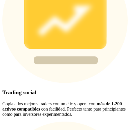
USDT New User Exclusive 10% APR
USDT Flexible Staking | Daily Rewards
BTC New User Exclusive: 6.5% APR
BTC Flexible Staking | Daily Rewards
Trading social
Copia a los mejores traders con un clic y opera con
más de 1.200
activos compatibles
con facilidad. Perfecto tanto para principiantes
Más eventos
como para inversores experimentados.
Gana premios y recompensas exclusivas