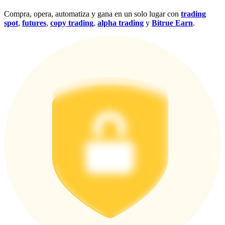
Compra, opera, automatiza y gana en un solo lugar con
trading
spot
,
futures
,
copy trading
,
alpha trading
y
Bitrue Earn
.