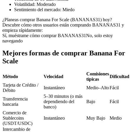
Futuros del USDC
Volatilidad
:
Moderado
Sentimiento del mercado
:
Miedo
Futuros que utilizan USDC como garantía
¿Planeas comprar Banana For Scale (BANANAS31) hoy?
Descubre cómo otros usuarios están comprando BANANAS31 y
empieza rápidamente:
Sí, muéstrame cómo comprar BANANAS31
No, solo estoy
navegando
Mejores formas de comprar Banana For
Scale
Copiar Trading
Comisiones
Método
Velocidad
Dificultad
típicas
Únete a los mejores traders
Tarjeta de Crédito /
Instantáneo
Medio–Alto
Fácil
Débito
5–30 minutos (o más
Transferencia
dependiendo del
Bajo
Fácil
bancaria
banco)
Comercio de
Stablecoins
Instantáneo
Muy Bajo
Medio
(USDT/USDC)
Intercambio de