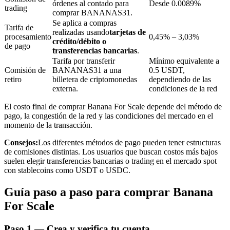
órdenes al contado para
Desde 0.0089%
trading
comprar BANANAS31.
Se aplica a compras
Tarifa de
realizadas usando
tarjetas de
procesamiento
0,45% – 3,03%
crédito/débito o
de pago
transferencias bancarias
.
Inversión automática
Tarifa por transferir
Mínimo equivalente a
Comisión de
BANANAS31 a una
0.5 USDT,
Obtenga ganancias a largo plazo e intereses flexibles
retiro
billetera de criptomonedas
dependiendo de las
externa.
condiciones de la red
El costo final de comprar Banana For Scale depende del método de
pago, la congestión de la red y las condiciones del mercado en el
momento de la transacción.
Consejos:
Los diferentes métodos de pago pueden tener estructuras
de comisiones distintas. Los usuarios que buscan costos más bajos
suelen elegir transferencias bancarias o trading en el mercado spot
con stablecoins como USDT o USDC.
Aprender Staking
Guía paso a paso para comprar Banana
Obtenga más información sobre cómo obtener ingresos pasivos
For Scale
Bitrue
AI
Paso
1 —
Crea y verifica tu cuenta