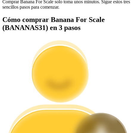
Comprar Banana For Scale solo toma unos minutos. Sigue estos tres
sencillos pasos para comenzar.
Cómo comprar Banana For Scale
Guía
(BANANAS31) en 3 pasos
Guía de inicio de futuros
Estrategias comerciales
Aprenda cómo mantenerse rentable