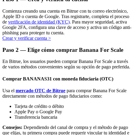
Comienza creando una cuenta en Bitrue con tu correo electrónico,
Apple ID o cuenta de Google. Tras registrarte, completa el proceso
de
verificación de identidad (KYC)
. Para mayor seguridad, activa
Google 2FA, configura una clave de acceso y activa un código anti-
phishing para proteger tu cuenta.
Crear y verificar cuenta
>
Bitrue Partners
Paso
2 —
Elige cómo comprar Banana For Scale
En Bitrue, los usuarios pueden comprar Banana For Scale a través
de varios métodos convenientes según su opción de pago preferida.
Comprar BANANAS31 con moneda fiduciaria (OTC)
Usa el
mercado OTC de Bitrue
para comprar Banana For Scale
directamente con métodos de pago fiduciarios como:
Afiliados de Bitrue
Tarjeta de crédito o débito
Apple Pay o Google Pay
¡Hasta un 65% de comisiones!
Transferencia bancaria
Consejos:
Dependiendo del canal de compra y el método de pago
que elijas, tu primera compra puede requerir vincular tu identidad e