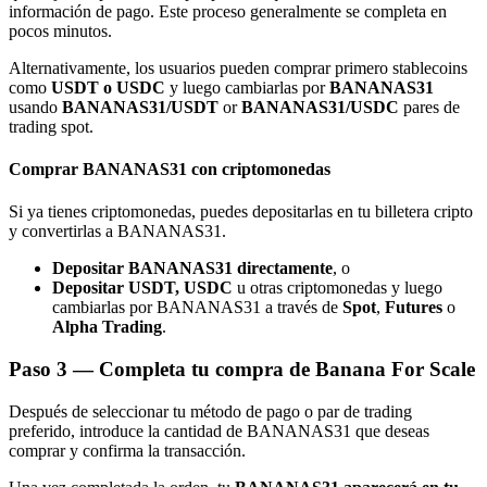
información de pago. Este proceso generalmente se completa en
pocos minutos.
Alternativamente, los usuarios pueden comprar primero stablecoins
como
USDT o USDC
y luego cambiarlas por
BANANAS31
usando
BANANAS31/USDT
or
BANANAS31/USDC
pares de
trading spot.
Referencia
Comprar BANANAS31 con criptomonedas
Invita a un amigo para recibir recompensas en efectivo
Si ya tienes criptomonedas, puedes depositarlas en tu billetera cripto
BTC Welcome Rewards
y convertirlas a BANANAS31.
Depositar BANANAS31 directamente
, o
Depositar USDT, USDC
u otras criptomonedas y luego
cambiarlas por BANANAS31 a través de
Spot
,
Futures
o
Alpha Trading
.
Paso
3 —
Completa tu compra de Banana For Scale
Después de seleccionar tu método de pago o par de trading
preferido, introduce la cantidad de BANANAS31 que deseas
comprar y confirma la transacción.
BTC Welcome Rewards