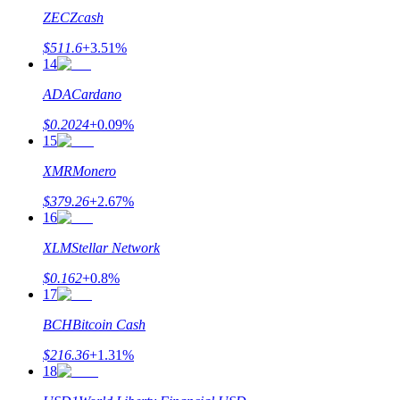
ZEC
Zcash
$
511.6
+
3.51
%
14
ADA
Cardano
عمليات احتجاز BTR
$
0.2024
+
0.09
%
استثمارات حصرية لحاملي BTR
15
XMR
Monero
$
379.26
+
2.67
%
16
XLM
Stellar Network
$
0.162
+
0.8
%
17
القروض
BCH
Bitcoin Cash
خدمة الاقتراض المدعومة بالعملات المشفرة
$
216.36
+
1.31
%
18