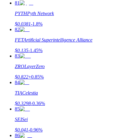
81
PYTH
Pyth Network
$
0.0381
-1.8
%
82
FET
Artificial Superintelligence Alliance
$
0.135
-1.45
%
83
ZRO
LayerZero
$
0.822
+
0.85
%
84
TIA
Celestia
$
0.3298
-0.36
%
85
SEI
Sei
$
0.041
-0.96
%
86