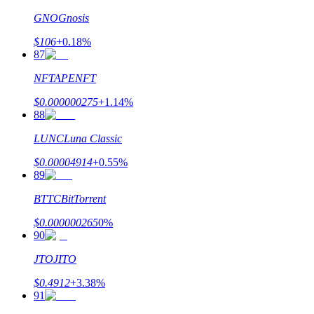
GNO
Gnosis
$
106
+
0.18
%
87
NFT
APENFT
$
0.000000275
+
1.14
%
88
LUNC
Luna Classic
$
0.00004914
+
0.55
%
89
BTTC
BitTorrent
$
0.000000265
0
%
90
JTO
JITO
$
0.4912
+
3.38
%
91