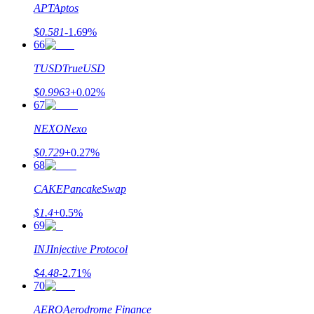
APT
Aptos
$
0.581
-1.69
%
66
TUSD
TrueUSD
$
0.9963
+
0.02
%
67
NEXO
Nexo
$
0.729
+
0.27
%
68
CAKE
PancakeSwap
$
1.4
+
0.5
%
69
INJ
Injective Protocol
$
4.48
-2.71
%
70
AERO
Aerodrome Finance