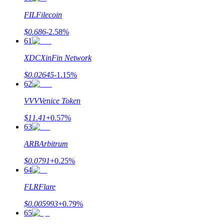
FIL
Filecoin
$
0.686
-2.58
%
61
XDC
XinFin Network
$
0.02645
-1.15
%
62
VVV
Venice Token
$
11.41
+
0.57
%
63
ARB
Arbitrum
$
0.0791
+
0.25
%
64
FLR
Flare
$
0.005993
+
0.79
%
65