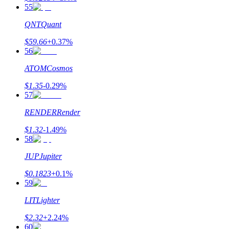
55
QNT
Quant
$
59.66
+
0.37
%
56
ATOM
Cosmos
$
1.35
-0.29
%
57
RENDER
Render
$
1.32
-1.49
%
58
JUP
Jupiter
$
0.1823
+
0.1
%
59
LIT
Lighter
$
2.32
+
2.24
%
60