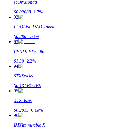
MON
Monad
$
0.02088
+
1.7
%
92
LDO
Lido DAO Token
$
0.286
-1.71
%
93
PENDLE
Pendle
$
1.39
+
2.2
%
94
STX
Stacks
$
0.131
+
0.69
%
95
XTZ
Tezos
$
0.2015
+
0.19
%
96
IMX
Immutable X