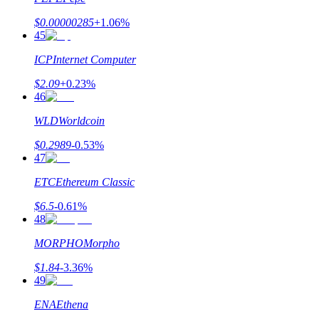
اربح الجوائز والمكافآت الحصرية
$
0.00000285
+
1.06
%
مركز المكافآت
45
تسجيل الدخول
ICP
Internet Computer
اشتراك
$
2.09
+
0.23
%
46
WLD
Worldcoin
$
0.2989
-0.53
%
47
ETC
Ethereum Classic
$
6.5
-0.61
%
48
MORPHO
Morpho
$
1.84
-3.36
%
49
ENA
Ethena