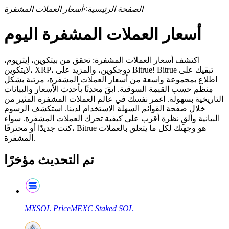
الصفحة الرئيسية
>
أسعار العملات المشفرة
أسعار العملات المشفرة اليوم
العقود الآجلة
اكتشف أسعار العملات المشفرة: تحقق من بيتكوين، إيثريوم،
لايتكوين، XRP، دوجكوين، والمزيد على Bitrue! Bitrue تبقيك على
اطلاع بمجموعة واسعة من أسعار العملات المشفرة، مرتبة بشكل
منظم حسب القيمة السوقية. ابقَ محدثًا بأحدث الأسعار والبيانات
التاريخية بسهولة. اغمر نفسك في عالم العملات المشفرة المثير من
خلال صفحة القوائم السهلة الاستخدام لدينا. استكشف الرسوم
البيانية وألقِ نظرة أقرب على كيفية تحرك العملات المشفرة. سواء
كنت جديدًا أو محترفًا، Bitrue هو وجهتك لكل ما يتعلق بالعملات
المشفرة.
تم التحديث مؤخرًا
العقود الآجلة USDT
العقود الآجلة باستخدام USDT كضمان
MXSOL
Price
MEXC Staked SOL