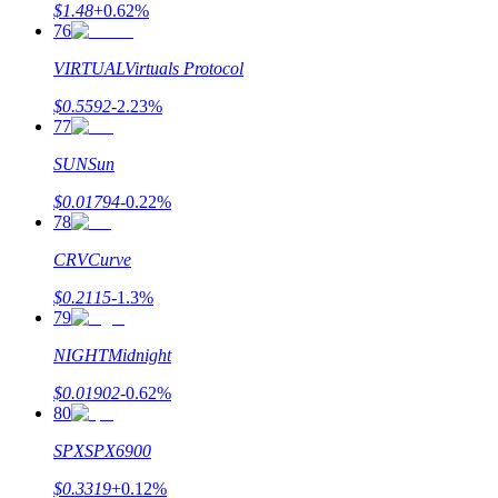
$
1.48
+
0.62
%
76
VIRTUAL
Virtuals Protocol
$
0.5592
-2.23
%
77
SUN
Sun
$
0.01794
-0.22
%
78
CRV
Curve
$
0.2115
-1.3
%
79
NIGHT
Midnight
$
0.01902
-0.62
%
80
SPX
SPX6900
$
0.3319
+
0.12
%