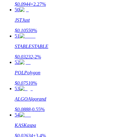
$
0.0944
+
2.27
%
50
JST
Just
$
0.1055
0
%
51
STABLE
STABLE
$
0.03232
-2
%
52
POL
Polygon
$
0.0751
0
%
53
ALGO
Algorand
$
0.0888
-0.55
%
54
KAS
Kaspa
$
0.02634
+
3.4
%