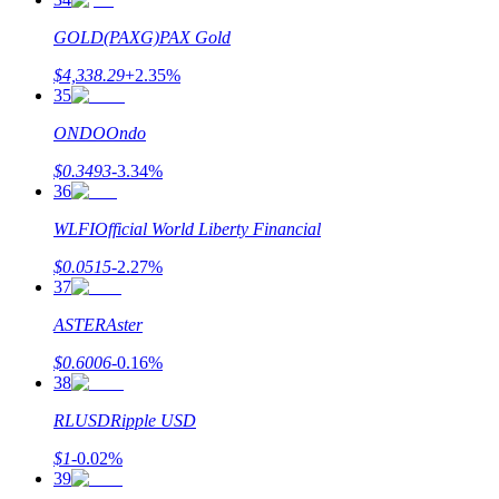
BTC Welcome Rewards
GOLD(PAXG)
PAX Gold
Deposit & Trade BTC to Share 25000 USDT prize pool!
$
4,338.29
+
2.35
%
35
ONDO
Ondo
Deposit CASHCAT & Win
$
0.3493
-3.34
%
36
Share 500000 CASHCAT prize pool
WLFI
Official World Liberty Financial
$
0.0515
-2.27
%
37
Exclusive for BitMart Users
ASTER
Aster
Register & Trade to Win 500,000 USDT
$
0.6006
-0.16
%
38
RLUSD
Ripple USD
Precious Metals Trading Carnival
$
1
-0.02
%
Trade Gold & Silver · 33,333 USDT Bonus
39