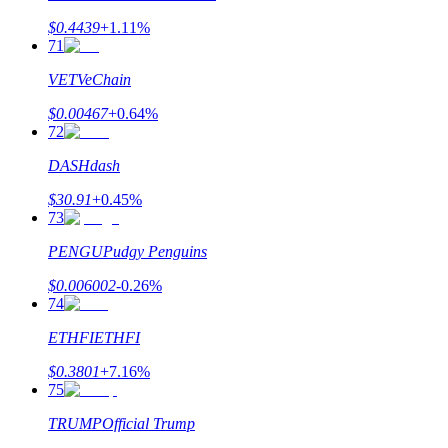
$
0.4439
+
1.11
%
71
VET
VeChain
$
0.00467
+
0.64
%
72
DASH
dash
$
30.91
+
0.45
%
73
PENGU
Pudgy Penguins
$
0.006002
-0.26
%
74
ETHFI
ETHFI
$
0.3801
+
7.16
%
75
TRUMP
Official Trump