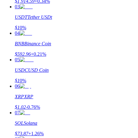
$
1,914.59
+
0.34
%
03
USDT
Tether USDt
يكسب
$
1
0
%
04
BNB
Binance Coin
$
592.96
+
0.21
%
05
USDC
USD Coin
$
1
0
%
06
خنزير الطاقة
XRP
XRP
احصل على مكافآت تنافسية يوميًا
$
1.02
-0.76
%
07
SOL
Solana
$
73.87
+
1.26
%