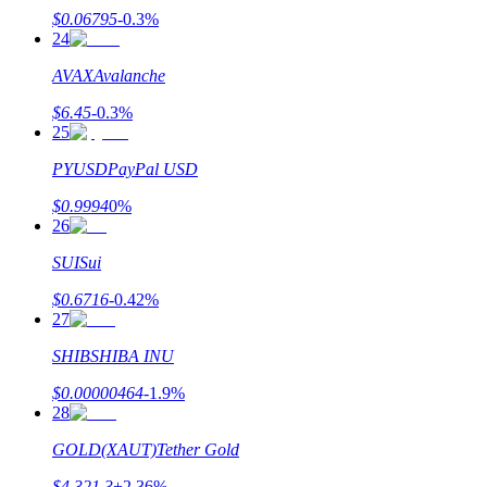
Bitrue
AI
$
0.06795
-0.3
%
24
AVAX
Avalanche
$
6.45
-0.3
%
25
PYUSD
PayPal USD
شركاء بيترو
$
0.9994
0
%
26
SUI
Sui
$
0.6716
-0.42
%
27
SHIB
SHIBA INU
$
0.00000464
-1.9
%
28
شركاء Bitrue
GOLD(XAUT)
Tether Gold
تصل العمولات إلى 65٪!
$
4,321.3
+
2.36
%