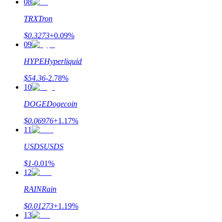
08
TRX
Tron
$
0.3273
+
0.09
%
التوقيع المساحي
09
عوائد عالية والوصول الفوري
HYPE
Hyperliquid
$
54.36
-2.78
%
10
DOGE
Dogecoin
$
0.06976
+
1.17
%
11
USDS
USDS
Launchpool
$
1
-0.01
%
12
الرهان المرن لكسب العملات الرقمية الشهيرة
RAIN
Rain
$
0.01273
+
1.19
%
13