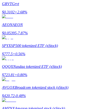
GRVT
Grvt
$
0.3102
+
2.68
%
AEON
AEON
$
0.05395
-7.87
%
الإحالة
SPYX
SP500 tokenized ETF (xStock)
قم بدعوة صديق لتحصل على مكافآت نقدية
$
777.5
+
0.56
%
BTC Welcome Rewards
QQQX
Nasdaq tokenized ETF (xStock)
$
723.81
+
0.80
%
AVGOX
Broadcom tokenized stock (xStock)
$
420.72
-0.48
%
AMZNX
Amazon tokenized stock (xStock)