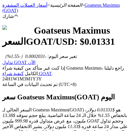
Goatseus Maximus
>
الصفحة الرئيسية
>
أسعار العملات المشفرة
(GOAT)
شارك
Goatseus Maximus
العقود الآجلة
0.01331
/USD: $
GOAT
السعر
تغير سعر اليوم
:
-0.0002031
（
-1.55
%）
تداول GOAT الآن
إذا كنت غير متأكد من كيفية شراء Goatseus Maximus، راجع دليلنا
.
كيفية شراء GOAT
الكامل
24H
1W
1M
3M
1Y
3Y
تم تحديث البيانات في الساعة (UTC+8)
العقود الآجلة USDT
سعر Goatseus Maximus(GOAT) اليوم
العقود الآجلة باستخدام USDT كضمان
السعر الحالي لـ Goatseus Maximus(GOAT) هو
$0.01331 دولار
،
بانخفاض
1.55%
خلال الـ 24 ساعة الماضية. يبلغ حجم سوقه
$13.38
وحجم تداول
999.98 مليون GOAT
مليون
، مع عرض متداول قدره
على مدار 24 ساعة قدره
$11.33 مليون دولار
. يشير الانخفاض الأخير