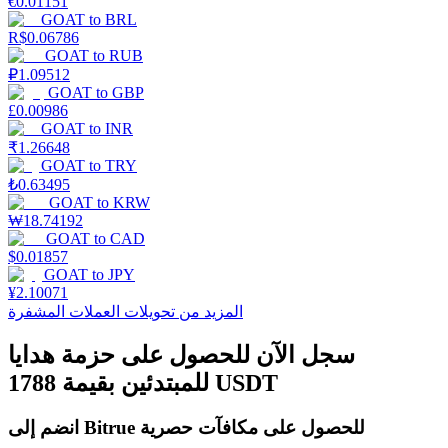
€
0.01151
GOAT
to
BRL
R$
0.06786
GOAT
to
RUB
₽
1.09512
التوقيع المساحي
GOAT
to
GBP
£
0.00986
عوائد عالية والوصول الفوري
GOAT
to
INR
₹
1.26648
GOAT
to
TRY
₺
0.63495
GOAT
to
KRW
₩
18.74192
GOAT
to
CAD
$
0.01857
GOAT
to
JPY
¥
2.10071
المزيد من تحويلات العملات المشفرة
Launchpool
سجل الآن للحصول على حزمة هدايا
الرهان المرن لكسب العملات الرقمية الشهيرة
للمبتدئين بقيمة 1788 USDT
انضم إلى Bitrue للحصول على مكافآت حصرية