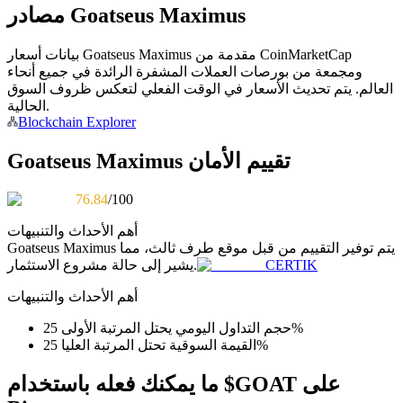
مصادر Goatseus Maximus
كن متداول نسخ
بيانات أسعار Goatseus Maximus مقدمة من CoinMarketCap
استمتع بتقاسم الأرباح وعمولات نسخ التداول
ومجمعة من بورصات العملات المشفرة الرائدة في جميع أنحاء
العالم. يتم تحديث الأسعار في الوقت الفعلي لتعكس ظروف السوق
الحالية.
Blockchain Explorer
Goatseus Maximus تقييم الأمان
76.84
/100
أهم الأحداث والتنبيهات
معلومة
يتم توفير التقييم من قبل موقع طرف ثالث، مما
Goatseus Maximus
CERTIK
يشير إلى حالة مشروع الاستثمار.
تحليل البيانات الضخمة بما في ذلك المعلومات التجارية، وما
إلى ذلك.
أهم الأحداث والتنبيهات
حجم التداول اليومي يحتل المرتبة الأولى 25%
القيمة السوقية تحتل المرتبة العليا 25%
ما يمكنك فعله باستخدام $GOAT على