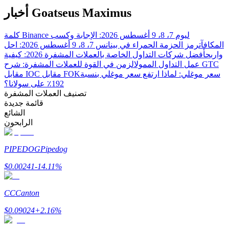
Bitrue
AI
أخبار Goatseus Maximus
كلمة Binance ليوم 7، 8، 9 أغسطس 2026: الإجابة وكسب
المكافآت
رمز الحزمة الحمراء في بينانس 7، 8، 9 أغسطس 2026: احل
واربح
أفضل شركات التداول الخاصة بالعملات المشفرة 2026: كيفية
عمل التداول الممول
الزمن في القوة للعملات المشفرة: شرح GTC
سعر موغلي: لماذا ارتفع سعر موغلي بنسبة
مقابل IOC مقابل FOK
192٪ على سولانا؟
شركاء بيترو
تصنيف العملات المشفرة
قائمة جديدة
الشائع
الرابحون
PIPEDOG
Pipedog
$
0.00241
-14.11
%
CC
Canton
شركاء Bitrue
$
0.09024
+
2.16
%
تصل العمولات إلى 65٪!