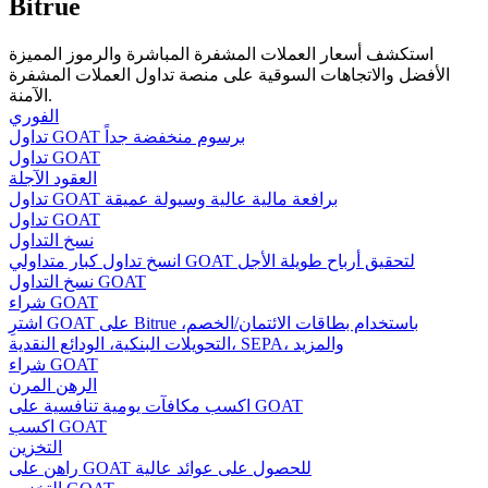
Bitrue
استكشف أسعار العملات المشفرة المباشرة والرموز المميزة
الأفضل والاتجاهات السوقية على منصة تداول العملات المشفرة
مرشد
الآمنة.
الفوري
دليل المبتدئين للعقود الآجلة
تداول GOAT برسوم منخفضة جداً
تداول GOAT
العقود الآجلة
تداول GOAT برافعة مالية عالية وسيولة عميقة
تداول GOAT
نسخ التداول
انسخ تداول كبار متداولي GOAT لتحقيق أرباح طويلة الأجل
نسخ التداول GOAT
شراء GOAT
اشترِ GOAT على Bitrue باستخدام بطاقات الائتمان/الخصم،
التحويلات البنكية، الودائع النقدية، SEPA، والمزيد
استراتيجيات التداول
شراء GOAT
الرهن المرن
تعلم كيفية البقاء مربحة
اكسب مكافآت يومية تنافسية على GOAT
اكسب GOAT
التخزين
راهن على GOAT للحصول على عوائد عالية