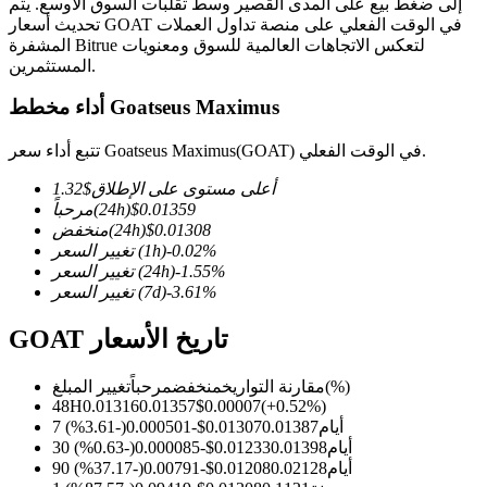
إلى ضغط بيع على المدى القصير وسط تقلبات السوق الأوسع. يتم
تحديث أسعار GOAT في الوقت الفعلي على منصة تداول العملات
المشفرة Bitrue لتعكس الاتجاهات العالمية للسوق ومعنويات
المستثمرين.
أداء مخطط Goatseus Maximus
العقود الآجلة لـ COIN-M
العقود الآجلة للعملات المشفرة
تتبع أداء سعر Goatseus Maximus(GOAT) في الوقت الفعلي.
أعلى مستوى على الإطلاق
$
1.32
0.01359
$
(24h)
مرحباً
TradFi
0.01308
$
(24h)
منخفض
%
-0.02
(1h)
تغيير السعر
مشتقات الأسهم والعملات الأجنبية والمعادن الثمينة والسلع
%
-1.55
(24h)
تغيير السعر
%
-3.61
(7d)
تغيير السعر
GOAT تاريخ الأسعار
(%)
مقارنة التواريخ
منخفض
مرحباً
تغيير المبلغ
48H
0.01316
0.01357
$
0.00007
(
+
0.52
%)
7 أيام
0.01387
0.01307
$
-0.000501
(
-3.61
%)
30 أيام
0.01398
0.01233
$
-0.000085
(
-0.63
%)
90 أيام
0.02128
0.01208
$
-0.00791
(
-37.17
%)