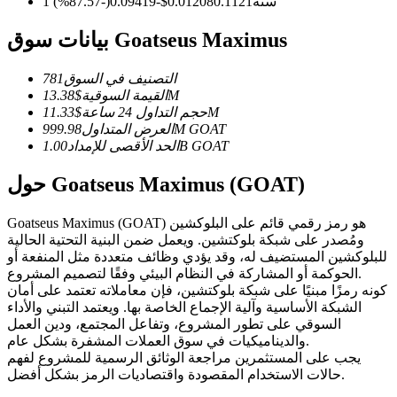
العقود الآجلة USDC
1 سنة
0.1121
0.01208
$
-0.09419
(
-87.57
%)
العقود الآجلة باستخدام USDC كضمان
بيانات سوق Goatseus Maximus
التصنيف في السوق
781
13.38M
القيمة السوقية
$
11.33M
حجم التداول 24 ساعة
$
GOAT
999.98M
العرض المتداول
GOAT
1.00B
الحد الأقصى للإمداد
حول Goatseus Maximus (GOAT)
نسخ التداول
Goatseus Maximus (GOAT) هو رمز رقمي قائم على البلوكشين
ومُصدر على شبكة بلوكتشين. ويعمل ضمن البنية التحتية الحالية
انضم إلى أفضل المتداولين
للبلوكشين المستضيف له، وقد يؤدي وظائف متعددة مثل المنفعة أو
الحوكمة أو المشاركة في النظام البيئي وفقًا لتصميم المشروع.
كونه رمزًا مبنيًا على شبكة بلوكتشين، فإن معاملاته تعتمد على أمان
الشبكة الأساسية وآلية الإجماع الخاصة بها. ويعتمد التبني والأداء
السوقي على تطور المشروع، وتفاعل المجتمع، ودين العمل
والديناميكيات في سوق العملات المشفرة بشكل عام.
يجب على المستثمرين مراجعة الوثائق الرسمية للمشروع لفهم
حالات الاستخدام المقصودة واقتصاديات الرمز بشكل أفضل.