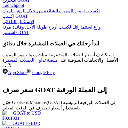
التخزين GOAT
Launchpool
اكسب الرموز المميزة الشائعة من خلال الرهن المرن
اكسب GOAT
الاستثمار التلقائي
يكسب
وزع استثماراتك لكسب أرباح طويلة الأجل وفائدة مرنة
استثمر GOAT
ابدأ رحلتك في العملات المشفرة خلال دقائق
استكشف أسعار العملات المشفرة المباشرة والرموز المميزة
الأفضل والاتجاهات السوقية على
منصة تداول العملات المشفرة
الآمنة.
App Store
Google Play
خنزير الطاقة
سعر صرف GOAT إلى العملة الورقية
احصل على مكافآت تنافسية يوميًا
حوّل Goatseus Maximus(GOAT) إلى العملات الورقية الرئيسية
باستخدام أسعار الصرف في الوقت الفعلي.
GOAT
to
USD
$
0.01331
GOAT
to
EUR