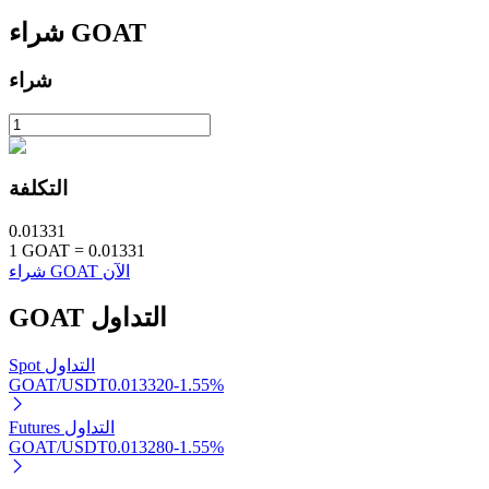
GOAT
شراء
شراء
الاستثمار التلقائي
التكلفة
احصل على أرباح طويلة الأجل وفوائد مرنة
0.01331
1
GOAT
=
0.01331
شراء GOAT الآن
التداول
GOAT
Spot التداول
GOAT/USDT
0.013320
-1.55
%
تعلم الستاكينغ
Futures التداول
GOAT/USDT
0.013280
-1.55
%
تعرف على كيفية كسب الدخل السلبي