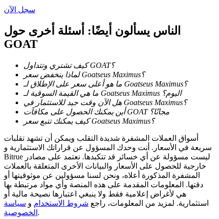
سجل الآن
الناس يسألون أيضًا: أسئلة أخرى حول
GOAT
عمليات احتجاز BTR
كيف تشتري وتتداول GOAT؟
استثمارات حصرية لحاملي BTR
لماذا ينخفض سعر Goatseus Maximus؟
ما هو أعلى سعر على الإطلاق لـ Goatseus Maximus؟
ما هي القيمة السوقية لـ Goatseus Maximus اليوم؟
هل الآن وقت جيد للاستثمار في Goatseus Maximus؟
أين يمكنك الحصول على مكافآت GOAT مجانًا؟
كيف يمكنك تتبع سعر Goatseus Maximus؟
أسواق العملات المشفرة شديدة التقلب ويمكن أن تشهد تقلبات
سريعة في الأسعار. أنت وحدك المسؤول عن قراراتك الاستثمارية و
Bitrue ليست مسؤولة عن أي خسائر قد تتكبدها. نعتمد على مصادر
خارجية للحصول على الأسعار والبيانات الأخرى المتعلقة بالعملات
القروض
المشفرة المذكورة أعلاه، ونحن لسنا مسؤولين عن موثوقيتها أو
دقتها. المعلومات المقدمة على هذه المنصة وأي مواد مرتبطة بها
خدمة الاقتراض المدعومة بالعملات المشفرة
هي لأغراض إعلامية فقط ولا ينبغي اعتبارها نصيحة مالية أو
استثمارية. لمزيد من المعلومات، راجع
شروط الاستخدام
و
سياسة
.
الخصوصية