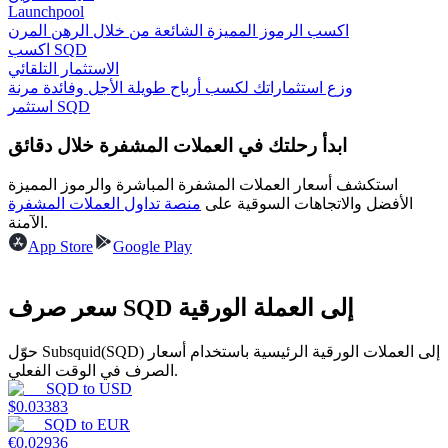
Launchpool
اكسب الرموز المميزة الشائعة من خلال الرهن المرن
اكسب SQD
الاستثمار التلقائي
يكسب
وزع استثماراتك لكسب أرباح طويلة الأجل وفائدة مرنة
استثمر SQD
ابدأ رحلتك في العملات المشفرة خلال دقائق
استكشف أسعار العملات المشفرة المباشرة والرموز المميزة
الأفضل والاتجاهات السوقية على
منصة تداول العملات المشفرة
الآمنة.
App Store
Google Play
خنزير الطاقة
سعر صرف SQD إلى العملة الورقية
احصل على مكافآت تنافسية يوميًا
حوّل Subsquid(SQD) إلى العملات الورقية الرئيسية باستخدام أسعار
الصرف في الوقت الفعلي.
SQD
to
USD
$
0.03383
SQD
to
EUR
€
0.02936