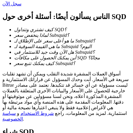
سجل الآن
الناس يسألون أيضًا: أسئلة أخرى حول SQD
كيف تشتري وتتداول SQD؟
عمليات احتجاز BTR
لماذا ينخفض سعر Subsquid؟
ما هو أعلى سعر على الإطلاق لـ Subsquid؟
استثمارات حصرية لحاملي BTR
ما هي القيمة السوقية لـ Subsquid اليوم؟
هل الآن وقت جيد للاستثمار في Subsquid؟
أين يمكنك الحصول على مكافآت SQD مجانًا؟
كيف يمكنك تتبع سعر Subsquid؟
أسواق العملات المشفرة شديدة التقلب ويمكن أن تشهد تقلبات
سريعة في الأسعار. أنت وحدك المسؤول عن قراراتك الاستثمارية و
Bitrue ليست مسؤولة عن أي خسائر قد تتكبدها. نعتمد على مصادر
خارجية للحصول على الأسعار والبيانات الأخرى المتعلقة بالعملات
المشفرة المذكورة أعلاه، ونحن لسنا مسؤولين عن موثوقيتها أو
دقتها. المعلومات المقدمة على هذه المنصة وأي مواد مرتبطة بها
القروض
هي لأغراض إعلامية فقط ولا ينبغي اعتبارها نصيحة مالية أو
استثمارية. لمزيد من المعلومات، راجع
شروط الاستخدام
و
سياسة
خدمة الاقتراض المدعومة بالعملات المشفرة
.
الخصوصية
SQD
شراء