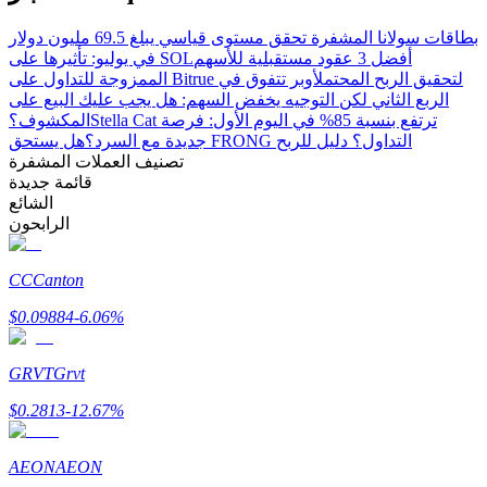
Bitrue
AI
بطاقات سولانا المشفرة تحقق مستوى قياسي يبلغ 69.5 مليون دولار
أفضل 3 عقود مستقبلية للأسهم
في يوليو: تأثيرها على SOL
الممزوجة للتداول على Bitrue لتحقيق الربح المحتمل
أوبر تتفوق في
الربع الثاني لكن التوجيه يخفض السهم: هل يجب عليك البيع على
Stella Cat ترتفع بنسبة 85% في اليوم الأول: فرصة
المكشوف؟
هل يستحق FRONG التداول؟ دليل للربح
جديدة مع السرد؟
تصنيف العملات المشفرة
قائمة جديدة
شركاء بيترو
الشائع
الرابحون
CC
Canton
$
0.09884
-6.06
%
GRVT
Grvt
$
0.2813
-12.67
%
شركاء Bitrue
تصل العمولات إلى 65٪!
AEON
AEON