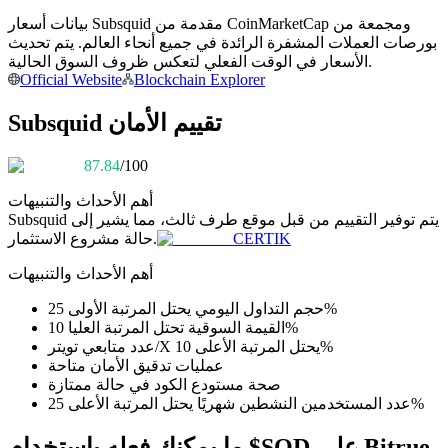
بيانات أسعار Subsquid مقدمة من CoinMarketCap ومجمعة من
كن متداول نسخ
بورصات العملات المشفرة الرائدة في جميع أنحاء العالم. يتم تحديث
الأسعار في الوقت الفعلي لتعكس ظروف السوق الحالية.
استمتع بتقاسم الأرباح وعمولات نسخ التداول
Official Website
Blockchain Explorer
Subsquid تقييم الأمان
87.84
/100
أهم الأحداث والتنبيهات
يتم توفير التقييم من قبل موقع طرف ثالث، مما يشير إلى
Subsquid
CERTIK
حالة مشروع الاستثمار.
معلومة
أهم الأحداث والتنبيهات
تحليل البيانات الضخمة بما في ذلك المعلومات التجارية، وما
حجم التداول اليومي يحتل المرتبة الأولى 25%
إلى ذلك.
القيمة السوقية تحتل المرتبة العليا 10%
عدد متابعي تويتر/X يحتل المرتبة الأعلى 10%
عمليات تدقيق الأمان متاحة
صحة مستودع الكود في حالة ممتازة
عدد المستخدمين النشطين شهريًا يحتل المرتبة الأعلى 25%
ما يمكنك فعله باستخدام $SQD على Bitrue