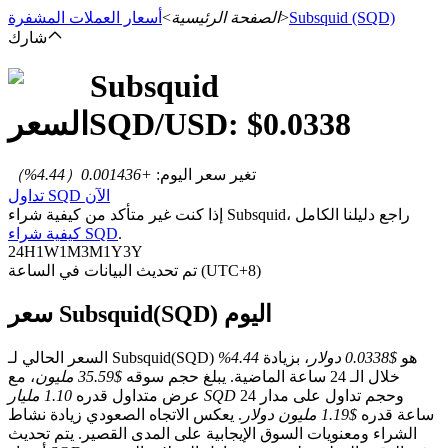
(SQD)
Subsquid
>
الصفحة الرئيسية
>
أسعار العملات المشفرة
شارك
Subsquid
العقود الآجلة
0.0338
/USD: $
SQD
السعر
تغير سعر اليوم
:
+0.001436
（
4.44
%）
تداول SQD الآن
إذا كنت غير متأكد من كيفية شراء Subsquid، راجع دليلنا الكامل
.
كيفية شراء SQD
24H
1W
1M
3M
1Y
3Y
تم تحديث البيانات في الساعة (UTC+8)
سعر Subsquid(SQD) اليوم
العقود الآجلة USDT
العقود الآجلة باستخدام USDT كضمان
السعر الحالي لـ Subsquid(SQD) هو
$0.0338 دولار
، بزيادة
4.44%
خلال الـ 24 ساعة الماضية. يبلغ حجم سوقه
$35.59 مليون
، مع
وحجم تداول على مدار 24
1.10 مليار SQD
عرض متداول قدره
ساعة قدره
$1.19 مليون دولار
. يعكس الاتجاه الصعودي زيادة نشاط
الشراء ومعنويات السوق الإيجابية على المدى القصير. يتم تحديث