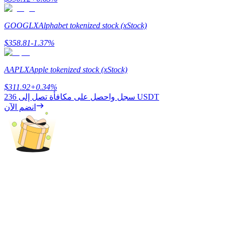
Deposit CASHCAT & Win
GOOGLX
Alphabet tokenized stock (xStock)
Share 500000 CASHCAT prize pool
$
358.81
-1.37
%
AAPLX
Apple tokenized stock (xStock)
Exclusive for BitMart Users
$
311.92
+
0.34
%
Register & Trade to Win 500,000 USDT
236 USDT
سجل واحصل على مكافأة تصل إلى
انضم الآن
Precious Metals Trading Carnival
Trade Gold & Silver · 33,333 USDT Bonus
USDT New User Exclusive 10% APR
USDT Flexible Staking | Daily Rewards