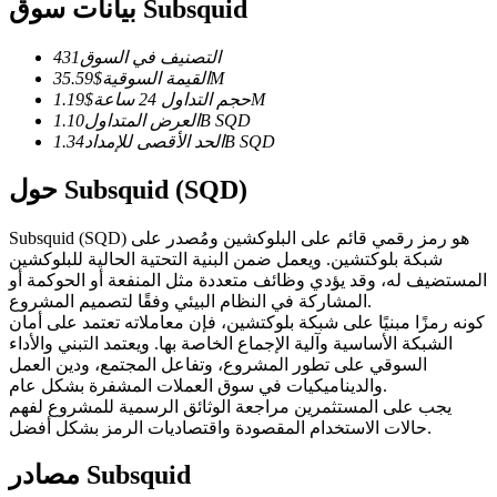
العقود الآجلة USDC
بيانات سوق Subsquid
العقود الآجلة باستخدام USDC كضمان
التصنيف في السوق
431
35.59M
القيمة السوقية
$
1.19M
حجم التداول 24 ساعة
$
SQD
1.10B
العرض المتداول
SQD
1.34B
الحد الأقصى للإمداد
حول Subsquid (SQD)
Subsquid (SQD) هو رمز رقمي قائم على البلوكشين ومُصدر على
شبكة بلوكتشين. ويعمل ضمن البنية التحتية الحالية للبلوكشين
نسخ التداول
المستضيف له، وقد يؤدي وظائف متعددة مثل المنفعة أو الحوكمة أو
المشاركة في النظام البيئي وفقًا لتصميم المشروع.
انضم إلى أفضل المتداولين
كونه رمزًا مبنيًا على شبكة بلوكتشين، فإن معاملاته تعتمد على أمان
الشبكة الأساسية وآلية الإجماع الخاصة بها. ويعتمد التبني والأداء
السوقي على تطور المشروع، وتفاعل المجتمع، ودين العمل
والديناميكيات في سوق العملات المشفرة بشكل عام.
يجب على المستثمرين مراجعة الوثائق الرسمية للمشروع لفهم
حالات الاستخدام المقصودة واقتصاديات الرمز بشكل أفضل.
مصادر Subsquid