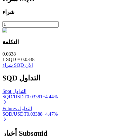
شراء
التكلفة
الاستثمار التلقائي
0.0338
احصل على أرباح طويلة الأجل وفوائد مرنة
1
SQD
=
0.0338
شراء SQD الآن
التداول
SQD
Spot التداول
SQD/USDT
0.03381
+
4.44
%
Futures التداول
SQD/USDT
0.03388
+
4.47
%
تعلم الستاكينغ
تعرف على كيفية كسب الدخل السلبي
أخبار Subsquid