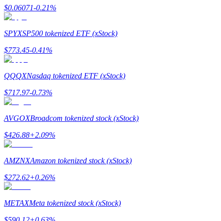
$
0.06071
-0.21
%
SPYX
SP500 tokenized ETF (xStock)
$
773.45
-0.41
%
QQQX
Nasdaq tokenized ETF (xStock)
الإحالة
$
717.97
-0.73
%
قم بدعوة صديق لتحصل على مكافآت نقدية
AVGOX
Broadcom tokenized stock (xStock)
Deposit CASHCAT & Win
$
426.88
+
2.09
%
AMZNX
Amazon tokenized stock (xStock)
$
272.62
+
0.26
%
METAX
Meta tokenized stock (xStock)
$
590.12
+
0.63
%