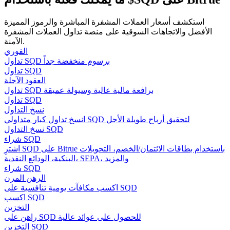
استكشف أسعار العملات المشفرة المباشرة والرموز المميزة
الأفضل والاتجاهات السوقية على منصة تداول العملات المشفرة
الآمنة.
مرشد
الفوري
تداول SQD برسوم منخفضة جداً
دليل المبتدئين للعقود الآجلة
تداول SQD
العقود الآجلة
تداول SQD برافعة مالية عالية وسيولة عميقة
تداول SQD
نسخ التداول
انسخ تداول كبار متداولي SQD لتحقيق أرباح طويلة الأجل
نسخ التداول SQD
شراء SQD
اشترِ SQD على Bitrue باستخدام بطاقات الائتمان/الخصم، التحويلات
البنكية، الودائع النقدية، SEPA، والمزيد
استراتيجيات التداول
شراء SQD
الرهن المرن
تعلم كيفية البقاء مربحة
اكسب مكافآت يومية تنافسية على SQD
اكسب SQD
التخزين
راهن على SQD للحصول على عوائد عالية
التخزين SQD