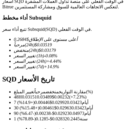
أسعار SQD في الوقت الفعلي على منصة تداول العملات المشفرة
Bitrue لتعكس الاتجاهات العالمية للسوق ومشاركة المستثمرين.
أداء مخطط Subsquid
العقود الآجلة لـ COIN-M
تتبع أداء سعر Subsquid(SQD) في الوقت الفعلي.
العقود الآجلة للعملات المشفرة
أعلى مستوى على الإطلاق
$
0.2684
0.03519
$
(24h)
مرحباً
0.03179
$
(24h)
منخفض
%
-0.08
(1h)
تغيير السعر
TradFi
%
4.44
+
(24h)
تغيير السعر
%
14.9
+
(7d)
تغيير السعر
مشتقات الأسهم والعملات الأجنبية والمعادن الثمينة والسلع
SQD تاريخ الأسعار
(%)
مقارنة التواريخ
منخفض
مرحباً
تغيير المبلغ
48H
0.03151
0.03489
$
0.00232
(
+
7.23
%)
7 أيام
0.03423
0.02992
$
0.00446
(
+
14.9
%)
30 أيام
0.03423
0.02963
$
0.00461
(
+
15.48
%)
90 أيام
0.04973
0.02923
$
-0.00238
(
-6.47
%)
1 سنة
0.2445
0.02832
$
-0.1285
(
-78.89
%)