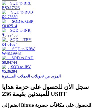
SQD
to
BRL
R$
0.17323
SQD
to
RUB
₽
2.75659
التوقيع المساحي
SQD
to
GBP
£
0.02514
عوائد عالية والوصول الفوري
SQD
to
INR
₹
3.22435
SQD
to
TRY
₺
1.61024
SQD
to
KRW
₩
48.19943
SQD
to
CAD
$
0.04744
SQD
to
JPY
¥
5.36294
المزيد من تحويلات العملات المشفرة
Launchpool
سجل الآن للحصول على حزمة هدايا
الرهان المرن لكسب العملات الرقمية الشهيرة
للمبتدئين بقيمة 236 USDT
انضم إلى Bitrue للحصول على مكافآت حصرية