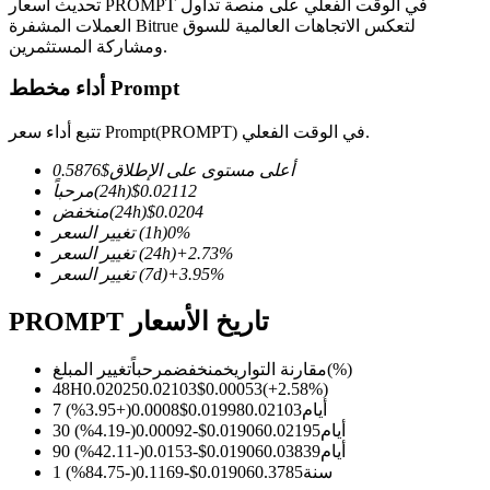
تحديث أسعار PROMPT في الوقت الفعلي على منصة تداول
العملات المشفرة Bitrue لتعكس الاتجاهات العالمية للسوق
ومشاركة المستثمرين.
أداء مخطط Prompt
العقود الآجلة لـ COIN-M
تتبع أداء سعر Prompt(PROMPT) في الوقت الفعلي.
العقود الآجلة للعملات المشفرة
أعلى مستوى على الإطلاق
$
0.5876
0.02112
$
(24h)
مرحباً
0.0204
$
(24h)
منخفض
TradFi
%
0
(1h)
تغيير السعر
%
2.73
+
(24h)
تغيير السعر
مشتقات الأسهم والعملات الأجنبية والمعادن الثمينة والسلع
%
3.95
+
(7d)
تغيير السعر
PROMPT تاريخ الأسعار
(%)
مقارنة التواريخ
منخفض
مرحباً
تغيير المبلغ
48H
0.02025
0.02103
$
0.00053
(
+
2.58
%)
7 أيام
0.02103
0.01998
$
0.0008
(
+
3.95
%)
30 أيام
0.02195
0.01906
$
-0.00092
(
-4.19
%)
90 أيام
0.03839
0.01906
$
-0.0153
(
-42.11
%)
1 سنة
0.3785
0.01906
$
-0.1169
(
-84.75
%)