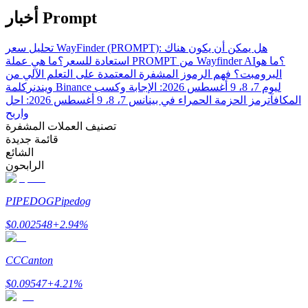
Bitrue
AI
أخبار Prompt
تحليل سعر WayFinder (PROMPT): هل يمكن أن يكون هناك
ما هي عملة PROMPT من Wayfinder AI؟
ما هو
استعادة للسعر؟
البرومبت؟ فهم الرموز المشفرة المعتمدة على التعلم الآلي من
ويندنر
كلمة Binance ليوم 7، 8، 9 أغسطس 2026: الإجابة وكسب
المكافآت
رمز الحزمة الحمراء في بينانس 7، 8، 9 أغسطس 2026: احل
واربح
شركاء بيترو
تصنيف العملات المشفرة
قائمة جديدة
الشائع
الرابحون
PIPEDOG
Pipedog
$
0.002548
+
2.94
%
CC
Canton
شركاء Bitrue
$
0.09547
+
4.21
%
تصل العمولات إلى 65٪!