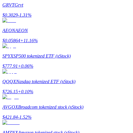
GRVT
Grvt
$
0.3029
-1.31
%
AEON
AEON
$
0.05864
+
11.16
%
الإحالة
SPYX
SP500 tokenized ETF (xStock)
قم بدعوة صديق لتحصل على مكافآت نقدية
$
777.91
+
0.06
%
BTC Welcome Rewards
QQQX
Nasdaq tokenized ETF (xStock)
$
726.15
+
0.10
%
AVGOX
Broadcom tokenized stock (xStock)
$
421.84
-1.52
%
AMZNX
Amazon tokenized stock (xStock)