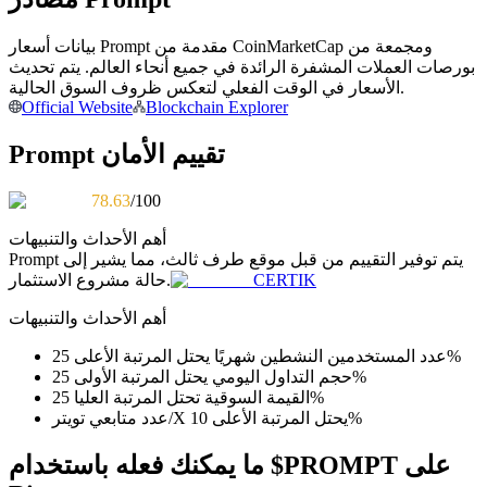
كن متداول نسخ
بيانات أسعار Prompt مقدمة من CoinMarketCap ومجمعة من
بورصات العملات المشفرة الرائدة في جميع أنحاء العالم. يتم تحديث
استمتع بتقاسم الأرباح وعمولات نسخ التداول
الأسعار في الوقت الفعلي لتعكس ظروف السوق الحالية.
Official Website
Blockchain Explorer
Prompt تقييم الأمان
78.63
/100
أهم الأحداث والتنبيهات
يتم توفير التقييم من قبل موقع طرف ثالث، مما يشير إلى
Prompt
CERTIK
حالة مشروع الاستثمار.
معلومة
أهم الأحداث والتنبيهات
تحليل البيانات الضخمة بما في ذلك المعلومات التجارية، وما
إلى ذلك.
عدد المستخدمين النشطين شهريًا يحتل المرتبة الأعلى 25%
حجم التداول اليومي يحتل المرتبة الأولى 25%
القيمة السوقية تحتل المرتبة العليا 25%
عدد متابعي تويتر/X يحتل المرتبة الأعلى 10%
ما يمكنك فعله باستخدام $PROMPT على