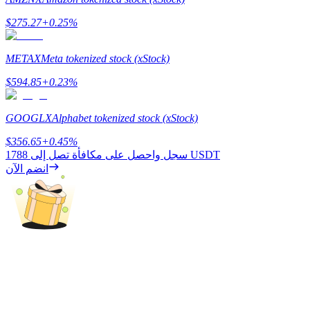
BTC Welcome Rewards
$
275.27
+
0.25
%
Deposit & Trade BTC to Share 25000 USDT prize pool!
METAX
Meta tokenized stock (xStock)
$
594.85
+
0.23
%
Deposit CASHCAT & Win
GOOGLX
Alphabet tokenized stock (xStock)
Share 500000 CASHCAT prize pool
$
356.65
+
0.45
%
1788 USDT
سجل واحصل على مكافأة تصل إلى
انضم الآن
Exclusive for BitMart Users
Register & Trade to Win 500,000 USDT
Precious Metals Trading Carnival
Trade Gold & Silver · 33,333 USDT Bonus