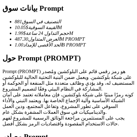
العقود الآجلة USDC
بيانات سوق Prompt
العقود الآجلة باستخدام USDC كضمان
التصنيف في السوق
881
10.05M
القيمة السوقية
$
1.99M
حجم التداول 24 ساعة
$
PROMPT
487.30M
العرض المتداول
PROMPT
1.00B
الحد الأقصى للإمداد
حول Prompt (PROMPT)
Prompt (PROMPT) هو رمز رقمي قائم على البلوكشين ومُصدر
نسخ التداول
على شبكة بلوكتشين. ويعمل ضمن البنية التحتية الحالية للبلوكشين
المستضيف له، وقد يؤدي وظائف متعددة مثل المنفعة أو الحوكمة أو
انضم إلى أفضل المتداولين
المشاركة في النظام البيئي وفقًا لتصميم المشروع.
كونه رمزًا مبنيًا على شبكة بلوكتشين، فإن معاملاته تعتمد على أمان
الشبكة الأساسية وآلية الإجماع الخاصة بها. ويعتمد التبني والأداء
السوقي على تطور المشروع، وتفاعل المجتمع، ودين العمل
والديناميكيات في سوق العملات المشفرة بشكل عام.
يجب على المستثمرين مراجعة الوثائق الرسمية للمشروع لفهم
حالات الاستخدام المقصودة واقتصاديات الرمز بشكل أفضل.
مصادر Prompt