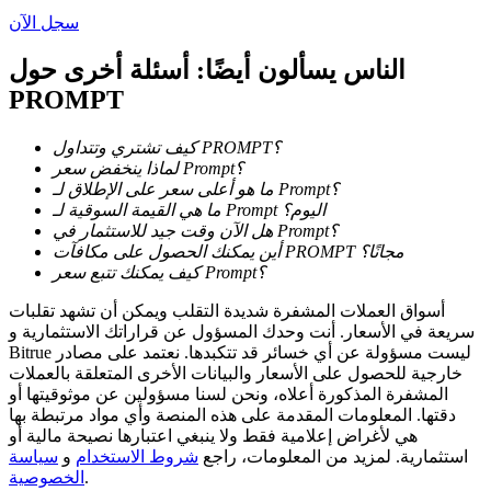
سجل الآن
الناس يسألون أيضًا: أسئلة أخرى حول
PROMPT
عمليات احتجاز BTR
كيف تشتري وتتداول PROMPT؟
استثمارات حصرية لحاملي BTR
لماذا ينخفض سعر Prompt؟
ما هو أعلى سعر على الإطلاق لـ Prompt؟
ما هي القيمة السوقية لـ Prompt اليوم؟
هل الآن وقت جيد للاستثمار في Prompt؟
أين يمكنك الحصول على مكافآت PROMPT مجانًا؟
كيف يمكنك تتبع سعر Prompt؟
أسواق العملات المشفرة شديدة التقلب ويمكن أن تشهد تقلبات
سريعة في الأسعار. أنت وحدك المسؤول عن قراراتك الاستثمارية و
Bitrue ليست مسؤولة عن أي خسائر قد تتكبدها. نعتمد على مصادر
خارجية للحصول على الأسعار والبيانات الأخرى المتعلقة بالعملات
القروض
المشفرة المذكورة أعلاه، ونحن لسنا مسؤولين عن موثوقيتها أو
دقتها. المعلومات المقدمة على هذه المنصة وأي مواد مرتبطة بها
خدمة الاقتراض المدعومة بالعملات المشفرة
هي لأغراض إعلامية فقط ولا ينبغي اعتبارها نصيحة مالية أو
استثمارية. لمزيد من المعلومات، راجع
شروط الاستخدام
و
سياسة
.
الخصوصية