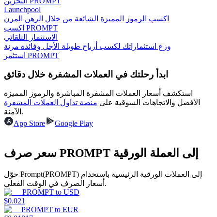
التخزين PROMPT
Launchpool
اكسب الرموز المميزة الشائعة من خلال الرهن المرن
اكسب PROMPT
الاستثمار التلقائي
يكسب
وزع استثماراتك لكسب أرباح طويلة الأجل وفائدة مرنة
استثمر PROMPT
ابدأ رحلتك في العملات المشفرة خلال دقائق
استكشف أسعار العملات المشفرة المباشرة والرموز المميزة
الأفضل والاتجاهات السوقية على
منصة تداول العملات المشفرة
الآمنة.
App Store
Google Play
خنزير الطاقة
سعر صرف PROMPT إلى العملة الورقية
احصل على مكافآت تنافسية يوميًا
حوّل Prompt(PROMPT) إلى العملات الورقية الرئيسية باستخدام
أسعار الصرف في الوقت الفعلي.
PROMPT
to
USD
$
0.021
PROMPT
to
EUR