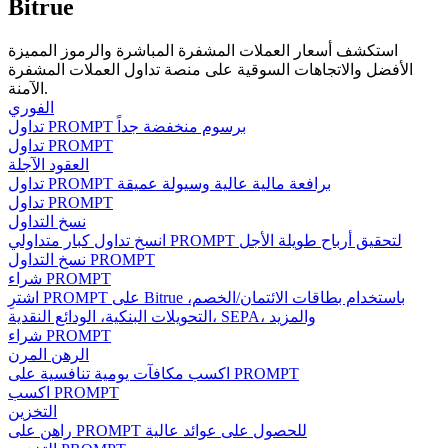
Bitrue
استكشف أسعار العملات المشفرة المباشرة والرموز المميزة
الأفضل والاتجاهات السوقية على منصة تداول العملات المشفرة
مرشد
الآمنة.
الفوري
دليل المبتدئين للعقود الآجلة
تداول PROMPT برسوم منخفضة جداً
تداول PROMPT
العقود الآجلة
تداول PROMPT برافعة مالية عالية وسيولة عميقة
تداول PROMPT
نسخ التداول
انسخ تداول كبار متداولي PROMPT لتحقيق أرباح طويلة الأجل
نسخ التداول PROMPT
شراء PROMPT
اشترِ PROMPT على Bitrue باستخدام بطاقات الائتمان/الخصم،
التحويلات البنكية، الودائع النقدية، SEPA، والمزيد
استراتيجيات التداول
شراء PROMPT
الرهن المرن
تعلم كيفية البقاء مربحة
اكسب مكافآت يومية تنافسية على PROMPT
اكسب PROMPT
التخزين
راهن على PROMPT للحصول على عوائد عالية