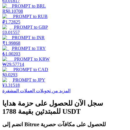
€
0.01817
PROMPT
to
BRL
R$
0.10708
PROMPT
to
RUB
₽
1.72825
التوقيع المساحي
PROMPT
to
GBP
£
0.01557
عوائد عالية والوصول الفوري
PROMPT
to
INR
₹
1.99868
PROMPT
to
TRY
₺
1.00203
PROMPT
to
KRW
₩
29.57714
PROMPT
to
CAD
$
0.0293
PROMPT
to
JPY
¥
3.31518
المزيد من تحويلات العملات المشفرة
Launchpool
سجل الآن للحصول على حزمة هدايا
الرهان المرن لكسب العملات الرقمية الشهيرة
للمبتدئين بقيمة 1788 USDT
انضم إلى Bitrue للحصول على مكافآت حصرية