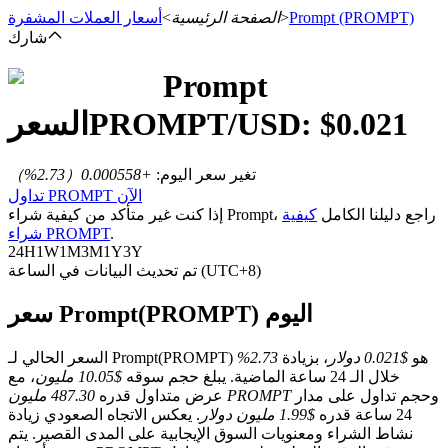
(PROMPT)
Prompt
>
الصفحة الرئيسية
>
أسعار العملات المشفرة
شارك
Prompt
العقود الآجلة
0.021
/USD: $
PROMPT
السعر
تغير سعر اليوم
:
+0.000558
（
2.73
%）
تداول PROMPT الآن
إذا كنت غير متأكد من كيفية شراء Prompt، راجع دليلنا الكامل
كيفية
.
شراء PROMPT
24H
1W
1M
3M
1Y
3Y
تم تحديث البيانات في الساعة (UTC+8)
سعر Prompt(PROMPT) اليوم
العقود الآجلة USDT
العقود الآجلة باستخدام USDT كضمان
السعر الحالي لـ Prompt(PROMPT) هو
$0.021 دولار
، بزيادة
2.73%
خلال الـ 24 ساعة الماضية. يبلغ حجم سوقه
$10.05 مليون
، مع
وحجم تداول على مدار
487.30 مليون PROMPT
عرض متداول قدره
24 ساعة قدره
$1.99 مليون دولار
. يعكس الاتجاه الصعودي زيادة
نشاط الشراء ومعنويات السوق الإيجابية على المدى القصير. يتم