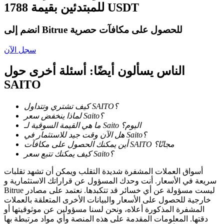
للمبتدئين بقيمة 1788 USDT
كن متداول نسخ
انضم إلى Bitrue للحصول على مكافآت حصرية
استمتع بتقاسم الأرباح وعمولات نسخ التداول
سجل الآن
الناس يسألون أيضًا: أسئلة أخرى حول
SAITO
كيف تشتري وتتداول SAITO؟
لماذا ينخفض سعر Saito؟
ما هي القيمة السوقية لـ Saito اليوم؟
هل الآن وقت جيد للاستثمار في Saito؟
معلومة
أين يمكنك الحصول على مكافآت SAITO مجانًا؟
تحليل البيانات الضخمة بما في ذلك المعلومات التجارية، وما
كيف يمكنك تتبع سعر Saito؟
إلى ذلك.
أسواق العملات المشفرة شديدة التقلب ويمكن أن تشهد تقلبات
سريعة في الأسعار. أنت وحدك المسؤول عن قراراتك الاستثمارية و
Bitrue ليست مسؤولة عن أي خسائر قد تتكبدها. نعتمد على مصادر
خارجية للحصول على الأسعار والبيانات الأخرى المتعلقة بالعملات
المشفرة المذكورة أعلاه، ونحن لسنا مسؤولين عن موثوقيتها أو
دقتها. المعلومات المقدمة على هذه المنصة وأي مواد مرتبطة بها