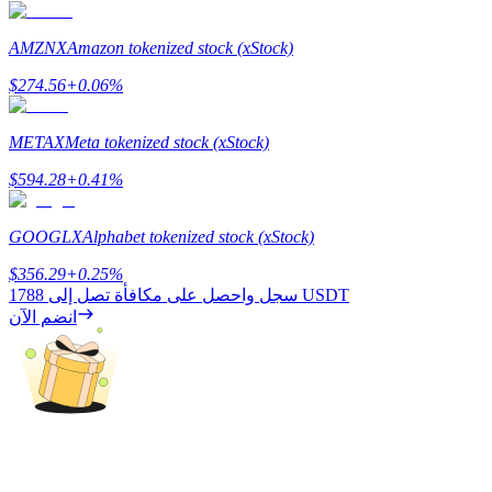
AMZNX
Amazon tokenized stock (xStock)
$
274.56
+
0.06
%
التوقيع المساحي
عوائد عالية والوصول الفوري
METAX
Meta tokenized stock (xStock)
$
594.28
+
0.41
%
GOOGLX
Alphabet tokenized stock (xStock)
$
356.29
+
0.25
%
1788 USDT
سجل واحصل على مكافأة تصل إلى
انضم الآن
Launchpool
الرهان المرن لكسب العملات الرقمية الشهيرة