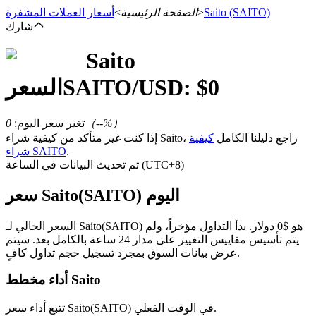
(SAITO)
Saito
>
الصفحة الرئيسية
>
أسعار العملات المشفرة
شارك
Saito
العقود الآجلة
0
/USD: $
SAITO
السعر
%）
--
（
تغير سعر اليوم
:
0
إذا كنت غير متأكد من كيفية شراء Saito، راجع دليلنا الكامل
كيفية
.
شراء SAITO
تم تحديث البيانات في الساعة (UTC+8)
سعر Saito(SAITO) اليوم
العقود الآجلة USDT
السعر الحالي لـ Saito(SAITO) هو $0 دولار. بدأ التداول مؤخراً، ولم
يتم تأسيس مقاييس التغيير على مدار 24 ساعة بالكامل بعد. سيتم
العقود الآجلة باستخدام USDT كضمان
عرض بيانات السوق بمجرد تسجيل حجم تداول كافٍ.
أداء مخطط Saito
تتبع أداء سعر Saito(SAITO) في الوقت الفعلي.