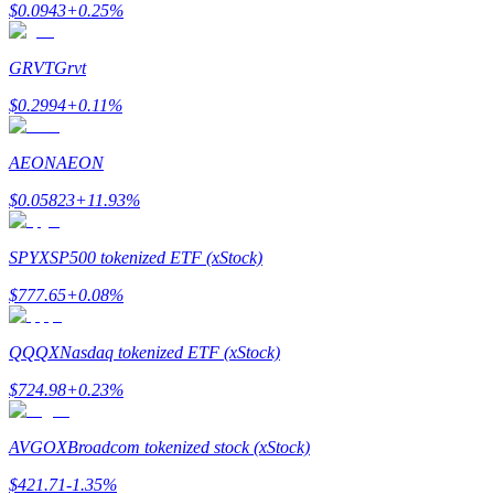
$
0.0943
+
0.25
%
GRVT
Grvt
يكسب
$
0.2994
+
0.11
%
AEON
AEON
$
0.05823
+
11.93
%
SPYX
SP500 tokenized ETF (xStock)
$
777.65
+
0.08
%
خنزير الطاقة
QQQX
Nasdaq tokenized ETF (xStock)
احصل على مكافآت تنافسية يوميًا
$
724.98
+
0.23
%
AVGOX
Broadcom tokenized stock (xStock)
$
421.71
-1.35
%