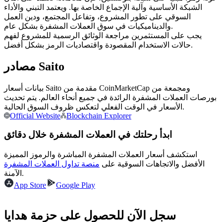
العقود الآجلة USDC
الشبكة الأساسية وآلية الإجماع الخاصة بها. ويعتمد التبني والأداء
السوقي على تطور المشروع، وتفاعل المجتمع، ودين العمل
العقود الآجلة باستخدام USDC كضمان
والديناميكيات في سوق العملات المشفرة بشكل عام.
يجب على المستثمرين مراجعة الوثائق الرسمية للمشروع لفهم
حالات الاستخدام المقصودة واقتصاديات الرمز بشكل أفضل.
مصادر Saito
بيانات أسعار Saito مقدمة من CoinMarketCap ومجمعة من
بورصات العملات المشفرة الرائدة في جميع أنحاء العالم. يتم تحديث
الأسعار في الوقت الفعلي لتعكس ظروف السوق الحالية.
Official Website
Blockchain Explorer
نسخ التداول
ابدأ رحلتك في العملات المشفرة خلال دقائق
انضم إلى أفضل المتداولين
استكشف أسعار العملات المشفرة المباشرة والرموز المميزة
الأفضل والاتجاهات السوقية على
منصة تداول العملات المشفرة
الآمنة.
App Store
Google Play
سجل الآن للحصول على حزمة هدايا