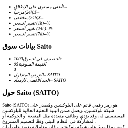
--
$
أعلى مستوى على الإطلاق
--
$
(24h)
مرحباً
--
$
(24h)
منخفض
%
--
(1h)
تغيير السعر
%
--
(24h)
تغيير السعر
العقود الآجلة لـ COIN-M
%
--
(7d)
تغيير السعر
العقود الآجلة للعملات المشفرة
بيانات سوق Saito
1000+
التصنيف في السوق
TradFi
القيمة السوقية
$
0
0
مشتقات الأسهم والعملات الأجنبية والمعادن الثمينة والسلع
SAITO
--
العرض المتداول
SAITO
--
الحد الأقصى للإمداد
حول Saito (SAITO)
Saito (SAITO) هو رمز رقمي قائم على البلوكشين ومُصدر على
شبكة بلوكتشين. ويعمل ضمن البنية التحتية الحالية للبلوكشين
المستضيف له، وقد يؤدي وظائف متعددة مثل المنفعة أو الحوكمة أو
المشاركة في النظام البيئي وفقًا لتصميم المشروع.
كونه رمزًا مبنيًا على شبكة بلوكتشين، فإن معاملاته تعتمد على أمان