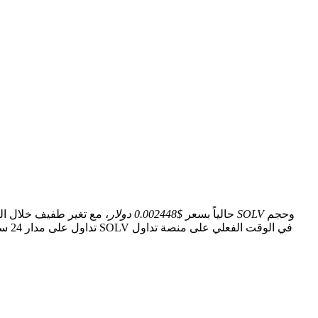
وحجم
4.25 مليار SOLV
يتداول Solv Protocol(SOLV) حالياً بسعر
$0.002448 دولار
، مع تغير طفيف خلال الـ 24 ساعة الماضية. يبلغ إجمالي قيمة العملة المتداولة ل
تداول على مدار 24 ساعة قدره