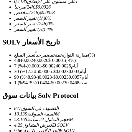
أعلى مستوى على الإطلاق
$
0.118
0.0026
$
(24h)
مرحباً
0.0023
$
(24h)
منخفض
%
0
(1h)
تغيير السعر
%
0
(24h)
تغيير السعر
%
-4
(7d)
تغيير السعر
العقود الآجلة لـ COIN-M
العقود الآجلة للعملات المشفرة
SOLV تاريخ الأسعار
(%)
مقارنة التواريخ
منخفض
مرحباً
تغيير المبلغ
48H
0.0024
0.0026
$
-0.0001
(
-4
%)
TradFi
7 أيام
0.0025
0.0024
$
-0.0001
(
-4
%)
30 أيام
0.003
0.0023
$
-0.0005
(
-17.24
%)
مشتقات الأسهم والعملات الأجنبية والمعادن الثمينة والسلع
90 أيام
0.0057
0.0023
$
-0.0023
(
-48.93
%)
1 سنة
0.0468
0.0023
$
-0.0404
(
-94.39
%)
بيانات سوق Solv Protocol
التصنيف في السوق
877
10.13M
القيمة السوقية
$
53.16M
حجم التداول 24 ساعة
$
SOLV
4.25B
العرض المتداول
SOLV
9.66B
الحد الأقصى للإمداد