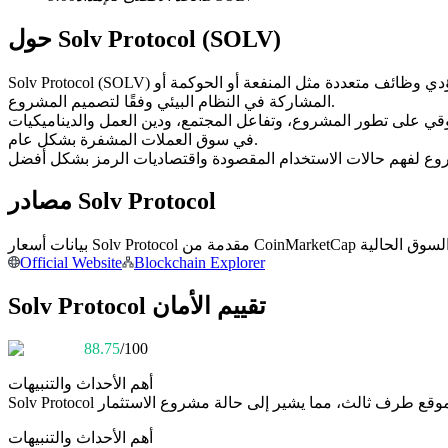
العقود الآجلة USDC
حول Solv Protocol (SOLV)
العقود الآجلة باستخدام USDC كضمان
Solv Protocol (SOLV) هو رمز رقمي قائم على البلوكشين ومُصدر على شبكة بلوكتشين. ويعمل ضمن البنية التحتية الحالية للبلوكشين المستضيف له، وقد يؤدي وظائف متعددة مثل المنفعة أو الحوكمة أو
المشاركة في النظام البيئي وفقًا لتصميم المشروع.
السوقي على تطور المشروع، وتفاعل المجتمع، ودين العمل والديناميكيات
في سوق العملات المشفرة بشكل عام.
مصادر Solv Protocol
نسخ التداول
Official Website
Blockchain Explorer
انضم إلى أفضل المتداولين
Solv Protocol تقييم الأمان
88.75
/100
أهم الأحداث والتنبيهات
Solv Protocol
أهم الأحداث والتنبيهات