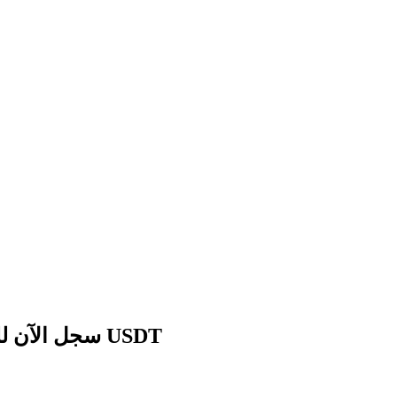
سجل الآن للحصول على حزمة هدايا للمبتدئين بقيمة 1788 USDT