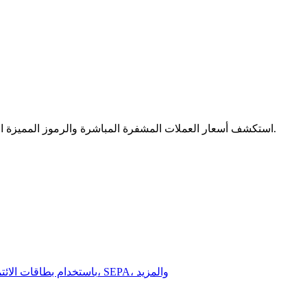
استكشف أسعار العملات المشفرة المباشرة والرموز المميزة الأفضل والاتجاهات السوقية على منصة تداول العملات المشفرة الآمنة.
تحليل البيانات الضخمة بما في ذلك المعلومات التجارية، وما إلى ذلك.
اشترِ SOLV على Bitrue باستخدام بطاقات الائتمان/الخصم، التحويلات البنكية، الودائع النقدية، SEPA، والمزيد