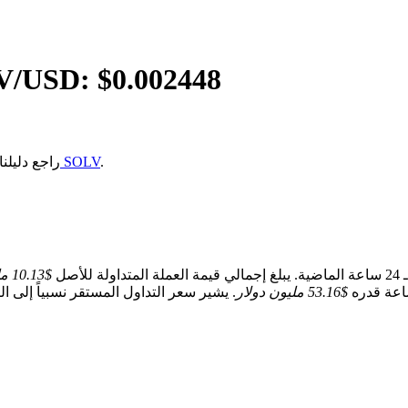
V
/USD: $
0.002448
.
كيفية شراء SOLV
إذا كنت غير متأكد من كيفية شراء tocol
لأصل
$10.13 مليون
$53.16 مليون دولار
. يشير سعر التداول المستقر نسبياً إلى التوازن قصير 