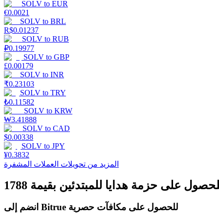
SOLV
to
EUR
€
0.0021
SOLV
to
BRL
يكسب
R$
0.01237
SOLV
to
RUB
₽
0.19977
SOLV
to
GBP
£
0.00179
SOLV
to
INR
₹
0.23103
SOLV
to
TRY
₺
0.11582
SOLV
to
KRW
₩
3.41888
SOLV
to
CAD
خنزير الطاقة
$
0.00338
SOLV
to
JPY
احصل على مكافآت تنافسية يوميًا
¥
0.3832
المزيد من تحويلات العملات المشفرة
انضم إلى Bitrue للحصول على مكافآت حصرية