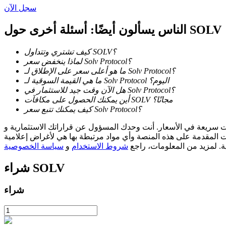
سجل الآن
الناس يسألون أيضًا: أسئلة أخرى حول SOLV
التوقيع المساحي
عوائد عالية والوصول الفوري
كيف تشتري وتتداول SOLV؟
لماذا ينخفض سعر Solv Protocol؟
ما هو أعلى سعر على الإطلاق لـ Solv Protocol؟
ما هي القيمة السوقية لـ Solv Protocol اليوم؟
هل الآن وقت جيد للاستثمار في Solv Protocol؟
أين يمكنك الحصول على مكافآت SOLV مجانًا؟
كيف يمكنك تتبع سعر Solv Protocol؟
مسؤول عن قراراتك الاستثمارية و Bitrue ليست مسؤولة عن أي خسائر قد تتكبدها. نعتمد على مصادر خارجية
ات المقدمة على هذه المنصة وأي مواد مرتبطة بها هي لأغراض إعلامية
ية. لمزيد من المعلومات، راجع
شروط الاستخدام
و
سياسة الخصوصية
Launchpool
SOLV
شراء
الرهان المرن لكسب العملات الرقمية الشهيرة
شراء