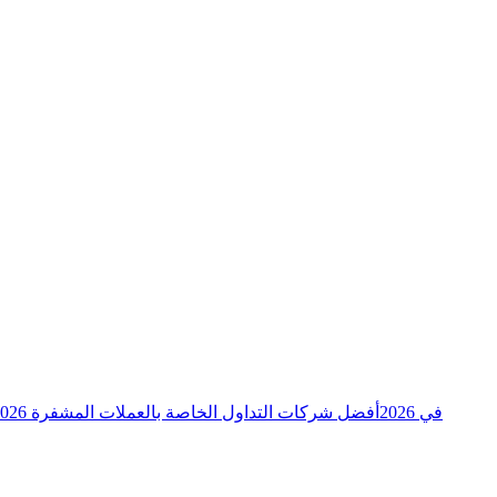
توقعات xrpl_adam لتحركات سعر XRP في 2026