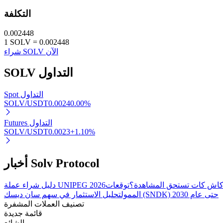
التكلفة
0.002448
1
SOLV
=
0.002448
عمليات احتجاز BTR
شراء SOLV الآن
استثمارات حصرية لحاملي BTR
التداول
SOLV
Spot التداول
SOLV/USDT
0.0024
0.00
%
Futures التداول
SOLV/USDT
0.0023
+
1.10
%
أخبار Solv Protocol
القروض
خدمة الاقتراض المدعومة بالعملات المشفرة
ة كاش كات تستحق المشاهدة؟
دليل شراء عملة UNIPEG 2026
تحليل الاستثمار في سهم سان ديسك (SNDK) حتى عام 2030
الممول
تصنيف العملات المشفرة
قائمة جديدة
الشائع