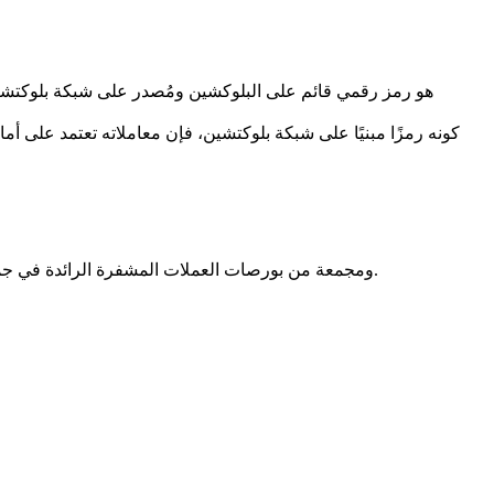
كونه رمزًا مبنيًا على شبكة بلوكتشين، فإن معاملاته تعتمد على أم
بيانات أسعار Solv Protocol مقدمة من CoinMarketCap ومجمعة من بورصات العملات المشفرة الرائدة في جميع أنحاء العالم. يتم تحديث الأسعار في الوقت الفعلي لتعكس ظروف السوق الحالية.