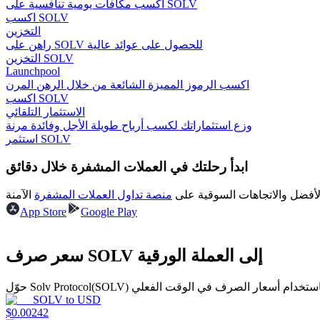
اكسب مكافآت يومية تنافسية على SOLV
اكسب SOLV
التخزين
راهن على SOLV للحصول على عوائد عالية
مرشد
التخزين SOLV
دليل المبتدئين للعقود الآجلة
Launchpool
اكسب الرموز المميزة الشائعة من خلال الرهن المرن
اكسب SOLV
الاستثمار التلقائي
وزع استثماراتك لكسب أرباح طويلة الأجل وفائدة مرنة
استثمر SOLV
ابدأ رحلتك في العملات المشفرة خلال دقائق
لأفضل والاتجاهات السوقية على
منصة تداول العملات المشفرة
App Store
Google Play
استراتيجيات التداول
تعلم كيفية البقاء مربحة
سعر صرف SOLV إلى العملة الورقية
SOLV
to
USD
$
0.00242