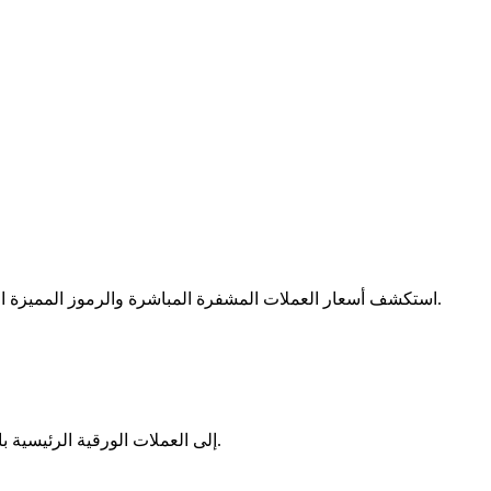
الآمنة.
استكشف أسعار العملات المشفرة المباشرة والرموز المميزة ا
حوّل Solv Protocol(SOLV) إلى العملات الورقية الرئيسية باستخدام أسعار الصرف في الوقت الفعلي.