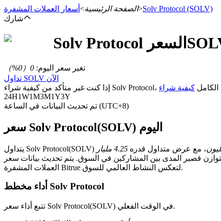
(SOLV)
Solv Protocol
>
الصفحة الرئيسية
>
أسعار العملات المشفرة
شارك
SOL
السعر
Solv Protocol
العقود الآجلة
تغير سعر اليوم
:
0
（
0
%）
تداول SOLV الآن
Solv Pro، راجع دليلنا الكامل
24H
1W
1M
3M
1Y
3Y
تم تحديث البيانات في الساعة (UTC+8)
سعر Solv Protocol(SOLV) اليوم
، مع عرض متداول قدره
العقود الآجلة USDT
المدى بين المشاركين في السوق. يتم تحديث بيانات سعر SOLV في الوقت الفعلي على منصة تداول
العملات المشفرة Bitrue لتعكس النشاط العالمي للسوق.
العقود الآجلة باستخدام USDT كضمان
أداء مخطط Solv Protocol
تتبع أداء سعر Solv Protocol(SOLV) في الوقت الفعلي.