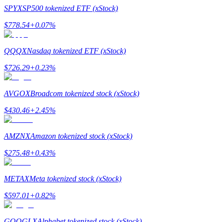
SPYX
SP500 tokenized ETF (xStock)
$
778.54
+
0.07
%
QQQX
Nasdaq tokenized ETF (xStock)
$
726.29
+
0.23
%
الإحالة
AVGOX
Broadcom tokenized stock (xStock)
قم بدعوة صديق لتحصل على مكافآت نقدية
$
430.46
+
2.45
%
BTC Welcome Rewards
AMZNX
Amazon tokenized stock (xStock)
$
275.48
+
0.43
%
METAX
Meta tokenized stock (xStock)
$
597.01
+
0.82
%
GOOGLX
Alphabet tokenized stock (xStock)