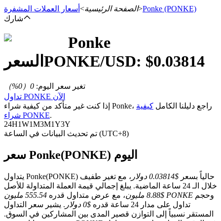
(PONKE)
Ponke
>
الصفحة الرئيسية
>
أسعار العملات المشفرة
شارك
Ponke
العقود الآجلة
0.03814
/USD: $
PONKE
السعر
تغير سعر اليوم
:
0
（
0
%）
تداول PONKE الآن
إذا كنت غير متأكد من كيفية شراء Ponke، راجع دليلنا الكامل
كيفية
.
شراء PONKE
24H
1W
1M
3M
1Y
3Y
تم تحديث البيانات في الساعة (UTC+8)
سعر Ponke(PONKE) اليوم
العقود الآجلة USDT
العقود الآجلة باستخدام USDT كضمان
يتداول Ponke(PONKE) حالياً بسعر
$0.03814 دولار
، مع تغير طفيف
خلال الـ 24 ساعة الماضية. يبلغ إجمالي قيمة العملة المتداولة للأصل
وحجم
555.54 مليون PONKE
$8.88 مليون
، مع عرض متداول قدره
تداول على مدار 24 ساعة قدره
$0 دولار
. يشير سعر التداول
المستقر نسبياً إلى التوازن قصير المدى بين المشاركين في السوق.