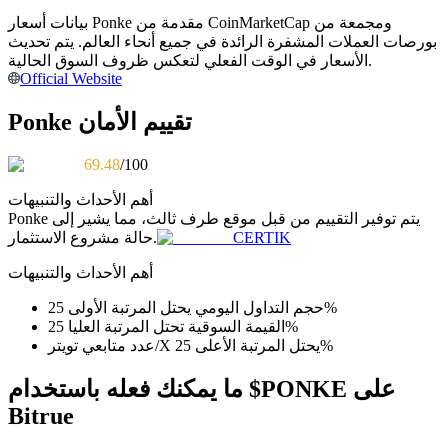
بيانات أسعار Ponke مقدمة من CoinMarketCap ومجمعة من
كن متداول نسخ
بورصات العملات المشفرة الرائدة في جميع أنحاء العالم. يتم تحديث
الأسعار في الوقت الفعلي لتعكس ظروف السوق الحالية.
استمتع بتقاسم الأرباح وعمولات نسخ التداول
Official Website
Ponke تقييم الأمان
69.48
/100
أهم الأحداث والتنبيهات
يتم توفير التقييم من قبل موقع طرف ثالث، مما يشير إلى
Ponke
CERTIK
حالة مشروع الاستثمار.
معلومة
أهم الأحداث والتنبيهات
تحليل البيانات الضخمة بما في ذلك المعلومات التجارية، وما
حجم التداول اليومي يحتل المرتبة الأولى 25%
إلى ذلك.
القيمة السوقية تحتل المرتبة العليا 25%
عدد متابعي تويتر/X يحتل المرتبة الأعلى 25%
ما يمكنك فعله باستخدام $PONKE على
Bitrue