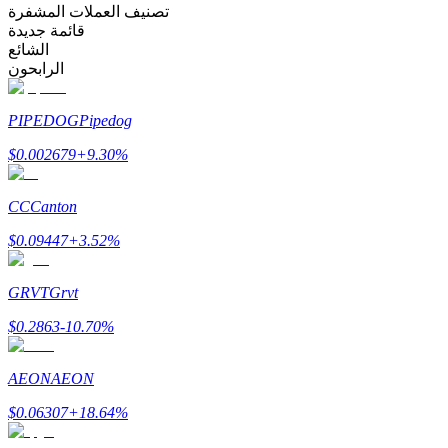
Bitrue
AI
تصنيف العملات المشفرة
قائمة جديدة
الشائع
الرابحون
PIPEDOG
Pipedog
$
0.002679
+
9.30
%
شركاء بيترو
CC
Canton
$
0.09447
+
3.52
%
GRVT
Grvt
$
0.2863
-10.70
%
AEON
AEON
شركاء Bitrue
$
0.06307
+
18.64
%
تصل العمولات إلى 65٪!