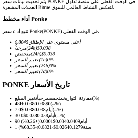
يتم تحديث بيانات سعر PONKE في الوقت الفعلي على منصة تداول
العملات المشفرة Bitrue لتعكس النشاط العالمي للسوق.
أداء مخطط Ponke
العقود الآجلة لـ COIN-M
تتبع أداء سعر Ponke(PONKE) في الوقت الفعلي.
العقود الآجلة للعملات المشفرة
أعلى مستوى على الإطلاق
$
0.804
0.038
$
(24h)
مرحباً
0.038
$
(24h)
منخفض
%
0
(1h)
تغيير السعر
TradFi
%
0
(24h)
تغيير السعر
%
0
(7d)
تغيير السعر
مشتقات الأسهم والعملات الأجنبية والمعادن الثمينة والسلع
PONKE تاريخ الأسعار
(%)
مقارنة التواريخ
منخفض
مرحباً
تغيير المبلغ
48H
0.038
0.038
$
0
(
--
%)
%)
--
(
7 أيام
0.038
0.038
$
0
%)
--
(
30 أيام
0.038
0.038
$
0
90 أيام
0.0409
0.034
$
0.0001
(
+
0.26
%)
1 سنة
0.1279
0.0264
$
-0.0821
(
-68.35
%)