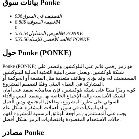
العقود الآجلة USDC
بيانات سوق Ponke
العقود الآجلة باستخدام USDC كضمان
التصنيف في السوق
936
8.88M
القيمة السوقية
$
0
PONKE
555.54M
العرض المتداول
PONKE
555.56M
الحد الأقصى للإمداد
حول Ponke (PONKE)
Ponke (PONKE) هو رمز رقمي قائم على البلوكشين ومُصدر على
شبكة بلوكتشين. ويعمل ضمن البنية التحتية الحالية للبلوكشين
نسخ التداول
المستضيف له، وقد يؤدي وظائف متعددة مثل المنفعة أو الحوكمة أو
المشاركة في النظام البيئي وفقًا لتصميم المشروع.
انضم إلى أفضل المتداولين
كونه رمزًا مبنيًا على شبكة بلوكتشين، فإن معاملاته تعتمد على أمان
الشبكة الأساسية وآلية الإجماع الخاصة بها. ويعتمد التبني والأداء
السوقي على تطور المشروع، وتفاعل المجتمع، ودين العمل
والديناميكيات في سوق العملات المشفرة بشكل عام.
يجب على المستثمرين مراجعة الوثائق الرسمية للمشروع لفهم
حالات الاستخدام المقصودة واقتصاديات الرمز بشكل أفضل.
مصادر Ponke