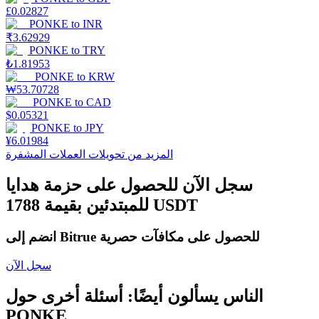
£
0.02827
PONKE
to
INR
₹
3.62929
PONKE
to
TRY
التوقيع المساحي
₺
1.81953
PONKE
to
KRW
عوائد عالية والوصول الفوري
₩
53.70728
PONKE
to
CAD
$
0.05321
PONKE
to
JPY
¥
6.01984
المزيد من تحويلات العملات المشفرة
سجل الآن للحصول على حزمة هدايا
للمبتدئين بقيمة 1788 USDT
Launchpool
انضم إلى Bitrue للحصول على مكافآت حصرية
الرهان المرن لكسب العملات الرقمية الشهيرة
سجل الآن
الناس يسألون أيضًا: أسئلة أخرى حول
PONKE