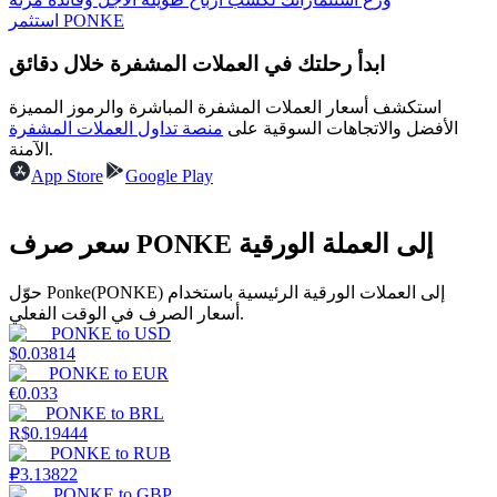
استثمر PONKE
ابدأ رحلتك في العملات المشفرة خلال دقائق
يكسب
استكشف أسعار العملات المشفرة المباشرة والرموز المميزة
الأفضل والاتجاهات السوقية على
منصة تداول العملات المشفرة
الآمنة.
App Store
Google Play
سعر صرف PONKE إلى العملة الورقية
حوّل Ponke(PONKE) إلى العملات الورقية الرئيسية باستخدام
أسعار الصرف في الوقت الفعلي.
خنزير الطاقة
PONKE
to
USD
$
0.03814
احصل على مكافآت تنافسية يوميًا
PONKE
to
EUR
€
0.033
PONKE
to
BRL
R$
0.19444
PONKE
to
RUB
₽
3.13822
PONKE
to
GBP