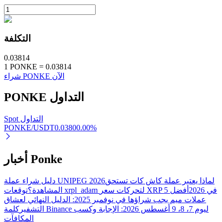
التكلفة
0.03814
1
PONKE
=
0.03814
الاستثمار التلقائي
شراء PONKE الآن
احصل على أرباح طويلة الأجل وفوائد مرنة
التداول
PONKE
Spot التداول
PONKE/USDT
0.0380
0.00
%
أخبار Ponke
لماذا يعتبر عملة كاش كات تستحق
دليل شراء عملة UNIPEG 2026
تعلم الستاكينغ
توقعات xrpl_adam لتحركات سعر XRP في 2026
أفضل 5
المشاهدة؟
عملات ميم يجب شراؤها في نوفمبر 2025: الدليل النهائي لعشاق
تعرف على كيفية كسب الدخل السلبي
التشفير
كلمة Binance ليوم 7، 8، 9 أغسطس 2026: الإجابة وكسب
المكافآت