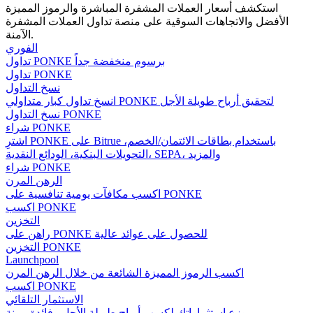
استكشف أسعار العملات المشفرة المباشرة والرموز المميزة
الأفضل والاتجاهات السوقية على منصة تداول العملات المشفرة
الآمنة.
الفوري
مرشد
تداول PONKE برسوم منخفضة جداً
تداول PONKE
دليل المبتدئين للعقود الآجلة
نسخ التداول
انسخ تداول كبار متداولي PONKE لتحقيق أرباح طويلة الأجل
نسخ التداول PONKE
شراء PONKE
اشترِ PONKE على Bitrue باستخدام بطاقات الائتمان/الخصم،
التحويلات البنكية، الودائع النقدية، SEPA، والمزيد
شراء PONKE
الرهن المرن
اكسب مكافآت يومية تنافسية على PONKE
اكسب PONKE
التخزين
استراتيجيات التداول
راهن على PONKE للحصول على عوائد عالية
التخزين PONKE
تعلم كيفية البقاء مربحة
Launchpool
اكسب الرموز المميزة الشائعة من خلال الرهن المرن
اكسب PONKE
الاستثمار التلقائي
وزع استثماراتك لكسب أرباح طويلة الأجل وفائدة مرنة