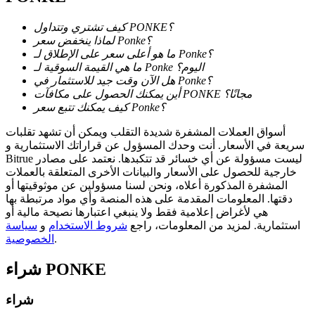
كيف تشتري وتتداول PONKE؟
لماذا ينخفض سعر Ponke؟
ما هو أعلى سعر على الإطلاق لـ Ponke؟
ما هي القيمة السوقية لـ Ponke اليوم؟
عمليات احتجاز BTR
هل الآن وقت جيد للاستثمار في Ponke؟
أين يمكنك الحصول على مكافآت PONKE مجانًا؟
استثمارات حصرية لحاملي BTR
كيف يمكنك تتبع سعر Ponke؟
أسواق العملات المشفرة شديدة التقلب ويمكن أن تشهد تقلبات
سريعة في الأسعار. أنت وحدك المسؤول عن قراراتك الاستثمارية و
Bitrue ليست مسؤولة عن أي خسائر قد تتكبدها. نعتمد على مصادر
خارجية للحصول على الأسعار والبيانات الأخرى المتعلقة بالعملات
المشفرة المذكورة أعلاه، ونحن لسنا مسؤولين عن موثوقيتها أو
دقتها. المعلومات المقدمة على هذه المنصة وأي مواد مرتبطة بها
هي لأغراض إعلامية فقط ولا ينبغي اعتبارها نصيحة مالية أو
استثمارية. لمزيد من المعلومات، راجع
شروط الاستخدام
و
سياسة
.
الخصوصية
القروض
PONKE
شراء
خدمة الاقتراض المدعومة بالعملات المشفرة
شراء