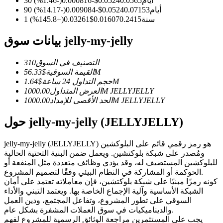
30 أيام
0.0565
0.0524
$
-0.000816
(
-1.46
%)
العقود الآجلة USDC
90 أيام
0.07153
0.0524
$
-0.009084
(
-14.17
%)
العقود الآجلة باستخدام USDC كضمان
1 سنة
0.2415
0.01607
$
0.03261
(
+
145.8
%)
بيانات سوق jelly-my-jelly
التصنيف في السوق
310
56.33M
القيمة السوقية
$
1.64M
حجم التداول 24 ساعة
$
JELLYJELLY
1000.00M
العرض المتداول
JELLYJELLY
1000.00M
الحد الأقصى للإمداد
حول jelly-my-jelly (JELLYJELLY)
نسخ التداول
انضم إلى أفضل المتداولين
jelly-my-jelly (JELLYJELLY) هو رمز رقمي قائم على البلوكشين
ومُصدر على شبكة بلوكتشين. ويعمل ضمن البنية التحتية الحالية
للبلوكشين المستضيف له، وقد يؤدي وظائف متعددة مثل المنفعة أو
الحوكمة أو المشاركة في النظام البيئي وفقًا لتصميم المشروع.
كونه رمزًا مبنيًا على شبكة بلوكتشين، فإن معاملاته تعتمد على أمان
الشبكة الأساسية وآلية الإجماع الخاصة بها. ويعتمد التبني والأداء
السوقي على تطور المشروع، وتفاعل المجتمع، ودين العمل
والديناميكيات في سوق العملات المشفرة بشكل عام.
يجب على المستثمرين مراجعة الوثائق الرسمية للمشروع لفهم