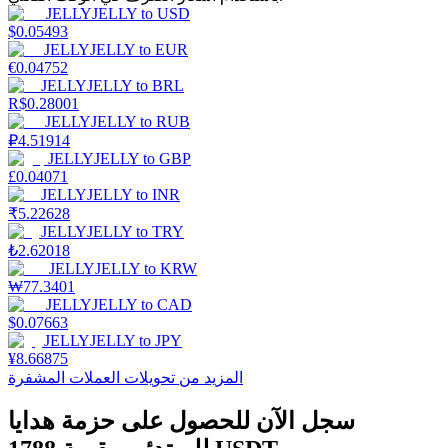
JELLYJELLY
to
USD
$
0.05493
JELLYJELLY
to
EUR
€
0.04752
التوقيع المساحي
JELLYJELLY
to
BRL
R$
0.28001
عوائد عالية والوصول الفوري
JELLYJELLY
to
RUB
₽
4.51914
JELLYJELLY
to
GBP
£
0.04071
JELLYJELLY
to
INR
₹
5.22628
JELLYJELLY
to
TRY
₺
2.62018
JELLYJELLY
to
KRW
₩
77.3401
JELLYJELLY
to
CAD
Launchpool
$
0.07663
JELLYJELLY
to
JPY
الرهان المرن لكسب العملات الرقمية الشهيرة
¥
8.66875
المزيد من تحويلات العملات المشفرة
سجل الآن للحصول على حزمة هدايا