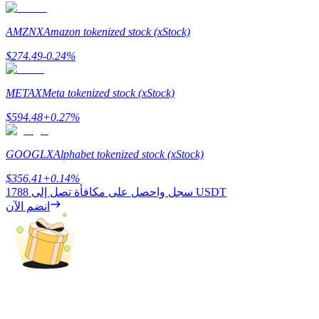
BTC Welcome Rewards
AMZNX
Amazon tokenized stock (xStock)
Deposit & Trade BTC to Share 25000 USDT prize pool!
$
274.49
-0.24
%
METAX
Meta tokenized stock (xStock)
Deposit CASHCAT & Win
$
594.48
+
0.27
%
Share 500000 CASHCAT prize pool
GOOGLX
Alphabet tokenized stock (xStock)
$
356.41
+
0.14
%
1788 USDT
سجل واحصل على مكافأة تصل إلى
Exclusive for BitMart Users
انضم الآن
Register & Trade to Win 500,000 USDT
Precious Metals Trading Carnival
Trade Gold & Silver · 33,333 USDT Bonus