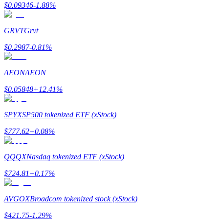
$
0.09346
-1.88
%
GRVT
Grvt
$
0.2987
-0.81
%
AEON
AEON
الإحالة
$
0.05848
+
12.41
%
قم بدعوة صديق لتحصل على مكافآت نقدية
SPYX
SP500 tokenized ETF (xStock)
BTC Welcome Rewards
$
777.62
+
0.08
%
QQQX
Nasdaq tokenized ETF (xStock)
$
724.81
+
0.17
%
AVGOX
Broadcom tokenized stock (xStock)
$
421.75
-1.29
%