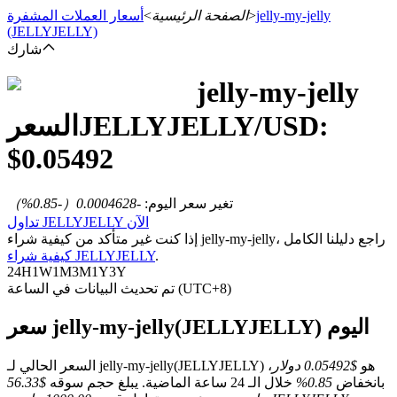
jelly-my-jelly
>
الصفحة الرئيسية
>
أسعار العملات المشفرة
(JELLYJELLY)
شارك
jelly-my-jelly
العقود الآجلة
/USD:
JELLYJELLY
السعر
$
0.05492
تغير سعر اليوم
:
-0.0004628
（
-0.85
%）
تداول JELLYJELLY الآن
إذا كنت غير متأكد من كيفية شراء jelly-my-jelly، راجع دليلنا الكامل
.
كيفية شراء JELLYJELLY
24H
1W
1M
3M
1Y
3Y
العقود الآجلة USDT
تم تحديث البيانات في الساعة (UTC+8)
العقود الآجلة باستخدام USDT كضمان
سعر jelly-my-jelly(JELLYJELLY) اليوم
السعر الحالي لـ jelly-my-jelly(JELLYJELLY) هو
$0.05492 دولار
،
بانخفاض
0.85%
خلال الـ 24 ساعة الماضية. يبلغ حجم سوقه
$56.33