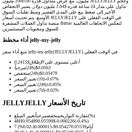
وحجم
1000.00 مليون JELLYJELLY
مليون
، مع عرض متداول قدره
تداول على مدار 24 ساعة قدره
$1.64 مليون دولار
. يشير الانخفاض
الأخير إلى ضغط بيع على المدى القصير وسط تقلبات السوق
الأوسع. يتم تحديث أسعار JELLYJELLY في الوقت الفعلي على
منصة تداول العملات المشفرة Bitrue لتعكس الاتجاهات العالمية
للسوق ومعنويات المستثمرين.
العقود الآجلة لـ COIN-M
أداء مخطط jelly-my-jelly
العقود الآجلة للعملات المشفرة
تتبع أداء سعر jelly-my-jelly(JELLYJELLY) في الوقت الفعلي.
TradFi
أعلى مستوى على الإطلاق
$
0.2415
0.0563
$
(24h)
مرحباً
مشتقات الأسهم والعملات الأجنبية والمعادن الثمينة والسلع
0.05479
$
(24h)
منخفض
%
-0.07
(1h)
تغيير السعر
%
-0.85
(24h)
تغيير السعر
%
-0.02
(7d)
تغيير السعر
JELLYJELLY تاريخ الأسعار
(%)
مقارنة التواريخ
منخفض
مرحباً
تغيير المبلغ
48H
0.05489
0.05599
$
-0.000226
(
-0.4
%)
7 أيام
0.05539
0.05427
$
-0.000015
(
-0.02
%)