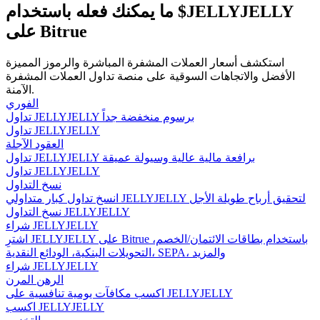
ما يمكنك فعله باستخدام $JELLYJELLY
على Bitrue
مرشد
استكشف أسعار العملات المشفرة المباشرة والرموز المميزة
الأفضل والاتجاهات السوقية على منصة تداول العملات المشفرة
دليل المبتدئين للعقود الآجلة
الآمنة.
الفوري
تداول JELLYJELLY برسوم منخفضة جداً
تداول JELLYJELLY
العقود الآجلة
تداول JELLYJELLY برافعة مالية عالية وسيولة عميقة
تداول JELLYJELLY
نسخ التداول
انسخ تداول كبار متداولي JELLYJELLY لتحقيق أرباح طويلة الأجل
نسخ التداول JELLYJELLY
شراء JELLYJELLY
استراتيجيات التداول
اشترِ JELLYJELLY على Bitrue باستخدام بطاقات الائتمان/الخصم،
التحويلات البنكية، الودائع النقدية، SEPA، والمزيد
تعلم كيفية البقاء مربحة
شراء JELLYJELLY
الرهن المرن
اكسب مكافآت يومية تنافسية على JELLYJELLY
اكسب JELLYJELLY