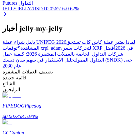
Bitrue
AI
Futures التداول
JELLYJELLY/USDT
0.056516
-0.62
%
أخبار jelly-my-jelly
لماذا يعتبر عملة كاش كات تستحق
دليل شراء عملة UNIPEG 2026
توقعات xrpl_adam لتحركات سعر XRP في 2026
أفضل
المشاهدة؟
شركات التداول الخاصة بالعملات المشفرة 2026: كيفية عمل
شركاء بيترو
التداول الممول
تحليل الاستثمار في سهم سان ديسك (SNDK) حتى
عام 2030
تصنيف العملات المشفرة
قائمة جديدة
الشائع
الرابحون
PIPEDOG
Pipedog
$
0.002358
-5.90
%
شركاء Bitrue
تصل العمولات إلى 65٪!
CC
Canton