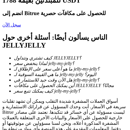
للمبتدئين بقيمة 1788 USDT
انضم إلى Bitrue للحصول على مكافآت حصرية
سجل الآن
عمليات احتجاز BTR
الناس يسألون أيضًا: أسئلة أخرى حول
استثمارات حصرية لحاملي BTR
JELLYJELLY
كيف تشتري وتتداول JELLYJELLY؟
لماذا ينخفض سعر jelly-my-jelly؟
ما هو أعلى سعر على الإطلاق لـ jelly-my-jelly؟
ما هي القيمة السوقية لـ jelly-my-jelly اليوم؟
هل الآن وقت جيد للاستثمار في jelly-my-jelly؟
أين يمكنك الحصول على مكافآت JELLYJELLY مجانًا؟
كيف يمكنك تتبع سعر jelly-my-jelly؟
أسواق العملات المشفرة شديدة التقلب ويمكن أن تشهد تقلبات
القروض
سريعة في الأسعار. أنت وحدك المسؤول عن قراراتك الاستثمارية و
Bitrue ليست مسؤولة عن أي خسائر قد تتكبدها. نعتمد على مصادر
خدمة الاقتراض المدعومة بالعملات المشفرة
خارجية للحصول على الأسعار والبيانات الأخرى المتعلقة بالعملات
المشفرة المذكورة أعلاه، ونحن لسنا مسؤولين عن موثوقيتها أو
دقتها. المعلومات المقدمة على هذه المنصة وأي مواد مرتبطة بها