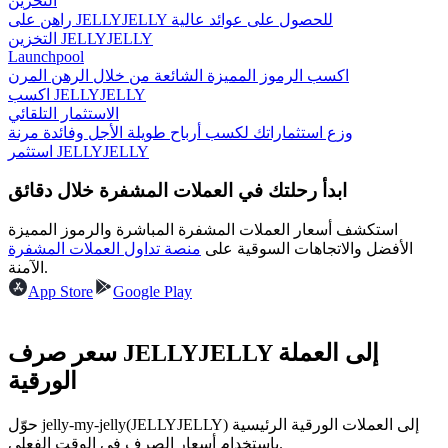
التخزين
راهن على JELLYJELLY للحصول على عوائد عالية
التخزين JELLYJELLY
Launchpool
اكسب الرموز المميزة الشائعة من خلال الرهن المرن
يكسب
اكسب JELLYJELLY
الاستثمار التلقائي
وزع استثماراتك لكسب أرباح طويلة الأجل وفائدة مرنة
استثمر JELLYJELLY
ابدأ رحلتك في العملات المشفرة خلال دقائق
استكشف أسعار العملات المشفرة المباشرة والرموز المميزة
الأفضل والاتجاهات السوقية على
منصة تداول العملات المشفرة
الآمنة.
خنزير الطاقة
App Store
Google Play
احصل على مكافآت تنافسية يوميًا
سعر صرف JELLYJELLY إلى العملة
الورقية
حوّل jelly-my-jelly(JELLYJELLY) إلى العملات الورقية الرئيسية
باستخدام أسعار الصرف في الوقت الفعلي.