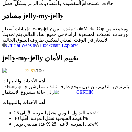
حالات الاستخدام المقصودة واقتصاديات الرمز بشكل أفضل.
كن متداول نسخ
مصادر jelly-my-jelly
استمتع بتقاسم الأرباح وعمولات نسخ التداول
بيانات أسعار jelly-my-jelly مقدمة من CoinMarketCap ومجمعة من
بورصات العملات المشفرة الرائدة في جميع أنحاء العالم. يتم تحديث
الأسعار في الوقت الفعلي لتعكس ظروف السوق الحالية.
Official Website
Blockchain Explorer
jelly-my-jelly تقييم الأمان
72.85
/100
معلومة
أهم الأحداث والتنبيهات
يتم توفير التقييم من قبل موقع طرف ثالث، مما يشير
jelly-my-jelly
تحليل البيانات الضخمة بما في ذلك المعلومات التجارية، وما
CERTIK
إلى حالة مشروع الاستثمار.
إلى ذلك.
أهم الأحداث والتنبيهات
حجم التداول اليومي يحتل المرتبة الأولى 25%
القيمة السوقية تحتل المرتبة العليا 10%
عدد متابعي تويتر/X يحتل المرتبة الأعلى 25%