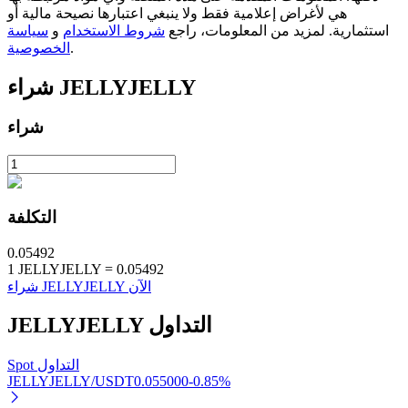
هي لأغراض إعلامية فقط ولا ينبغي اعتبارها نصيحة مالية أو
استثمارية. لمزيد من المعلومات، راجع
شروط الاستخدام
و
سياسة
.
الخصوصية
JELLYJELLY
شراء
شراء
الاستثمار التلقائي
احصل على أرباح طويلة الأجل وفوائد مرنة
التكلفة
0.05492
1
JELLYJELLY
=
0.05492
شراء JELLYJELLY الآن
التداول
JELLYJELLY
تعلم الستاكينغ
Spot التداول
تعرف على كيفية كسب الدخل السلبي
JELLYJELLY/USDT
0.055000
-0.85
%