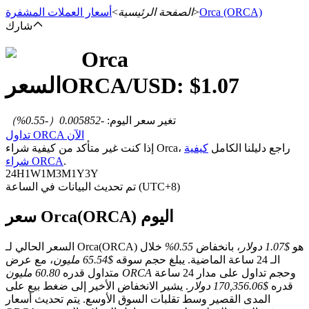
(ORCA)
Orca
>
الصفحة الرئيسية
>
أسعار العملات المشفرة
شارك
Orca
العقود الآجلة
1.07
/USD: $
ORCA
السعر
تغير سعر اليوم
:
-0.005852
（
-0.55
%）
تداول ORCA الآن
إذا كنت غير متأكد من كيفية شراء Orca، راجع دليلنا الكامل
كيفية
.
شراء ORCA
24H
1W
1M
3M
1Y
3Y
تم تحديث البيانات في الساعة (UTC+8)
سعر Orca(ORCA) اليوم
العقود الآجلة USDT
العقود الآجلة باستخدام USDT كضمان
السعر الحالي لـ Orca(ORCA) هو
$1.07 دولار
، بانخفاض
0.55%
خلال
الـ 24 ساعة الماضية. يبلغ حجم سوقه
$65.54 مليون
، مع عرض
وحجم تداول على مدار 24 ساعة
60.80 مليون ORCA
متداول قدره
قدره
$170,356.06 دولار
. يشير الانخفاض الأخير إلى ضغط بيع على
المدى القصير وسط تقلبات السوق الأوسع. يتم تحديث أسعار