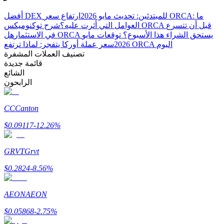
Bitrue
AI
أفضل DEX للمبتدئين: تحديث مايو 2026
ارتفاع سعر ORCA: ما
العوامل التي أثرت عليه؟
شرح توكنوميكس ORCA قبل أن تتسرع
في الاستثمار
هل ORCA يستحق الشراء هذا الأسبوع؟ توقعات مايو
سعر عملة أوركا يتفجر: لماذا ترتفع ORCA اليوم
2026
تصنيف العملات المشفرة
قائمة جديدة
الشائع
الرابحون
شركاء بيترو
CC
Canton
$
0.09117
-12.26
%
GRVT
Grvt
$
0.2824
-8.56
%
شركاء Bitrue
AEON
AEON
تصل العمولات إلى 65٪!
$
0.05868
-2.75
%