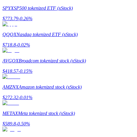
SPYX
SP500 tokenized ETF (xStock)
$
773.79
-0.26
%
QQQX
Nasdaq tokenized ETF (xStock)
$
718.8
-0.02
%
الإحالة
AVGOX
Broadcom tokenized stock (xStock)
قم بدعوة صديق لتحصل على مكافآت نقدية
$
418.57
-0.15
%
Deposit CASHCAT & Win
AMZNX
Amazon tokenized stock (xStock)
$
272.32
-0.01
%
METAX
Meta tokenized stock (xStock)
$
589.8
-0.50
%