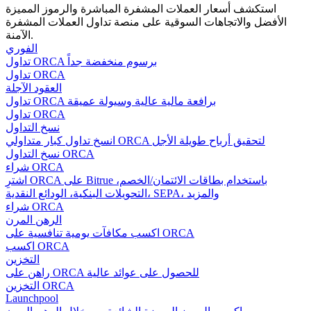
استكشف أسعار العملات المشفرة المباشرة والرموز المميزة
الأفضل والاتجاهات السوقية على منصة تداول العملات المشفرة
الآمنة.
الفوري
مرشد
تداول ORCA برسوم منخفضة جداً
تداول ORCA
دليل المبتدئين للعقود الآجلة
العقود الآجلة
تداول ORCA برافعة مالية عالية وسيولة عميقة
تداول ORCA
نسخ التداول
انسخ تداول كبار متداولي ORCA لتحقيق أرباح طويلة الأجل
نسخ التداول ORCA
شراء ORCA
اشترِ ORCA على Bitrue باستخدام بطاقات الائتمان/الخصم،
التحويلات البنكية، الودائع النقدية، SEPA، والمزيد
شراء ORCA
الرهن المرن
استراتيجيات التداول
اكسب مكافآت يومية تنافسية على ORCA
اكسب ORCA
تعلم كيفية البقاء مربحة
التخزين
راهن على ORCA للحصول على عوائد عالية
التخزين ORCA
Launchpool