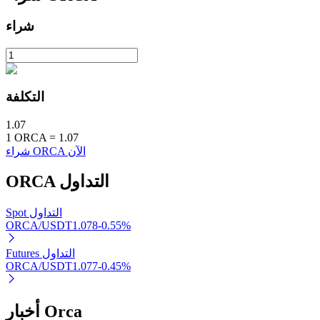
شراء
التكلفة
الاستثمار التلقائي
1.07
احصل على أرباح طويلة الأجل وفوائد مرنة
1
ORCA
=
1.07
شراء ORCA الآن
التداول
ORCA
Spot التداول
ORCA/USDT
1.078
-0.55
%
Futures التداول
ORCA/USDT
1.077
-0.45
%
تعلم الستاكينغ
تعرف على كيفية كسب الدخل السلبي
أخبار Orca