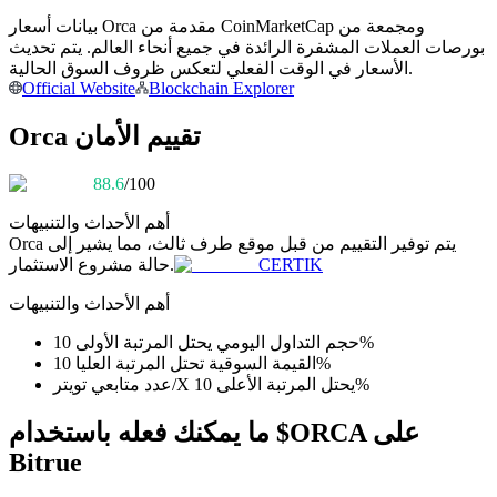
بيانات أسعار Orca مقدمة من CoinMarketCap ومجمعة من
كن متداول نسخ
بورصات العملات المشفرة الرائدة في جميع أنحاء العالم. يتم تحديث
الأسعار في الوقت الفعلي لتعكس ظروف السوق الحالية.
استمتع بتقاسم الأرباح وعمولات نسخ التداول
Official Website
Blockchain Explorer
Orca تقييم الأمان
88.6
/100
أهم الأحداث والتنبيهات
يتم توفير التقييم من قبل موقع طرف ثالث، مما يشير إلى
Orca
CERTIK
حالة مشروع الاستثمار.
معلومة
أهم الأحداث والتنبيهات
تحليل البيانات الضخمة بما في ذلك المعلومات التجارية، وما
حجم التداول اليومي يحتل المرتبة الأولى 10%
إلى ذلك.
القيمة السوقية تحتل المرتبة العليا 10%
عدد متابعي تويتر/X يحتل المرتبة الأعلى 10%
ما يمكنك فعله باستخدام $ORCA على
Bitrue