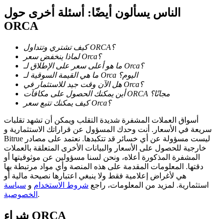
الناس يسألون أيضًا: أسئلة أخرى حول
ORCA
كيف تشتري وتتداول ORCA؟
عمليات احتجاز BTR
لماذا ينخفض سعر Orca؟
ما هو أعلى سعر على الإطلاق لـ Orca؟
استثمارات حصرية لحاملي BTR
ما هي القيمة السوقية لـ Orca اليوم؟
هل الآن وقت جيد للاستثمار في Orca؟
أين يمكنك الحصول على مكافآت ORCA مجانًا؟
كيف يمكنك تتبع سعر Orca؟
أسواق العملات المشفرة شديدة التقلب ويمكن أن تشهد تقلبات
سريعة في الأسعار. أنت وحدك المسؤول عن قراراتك الاستثمارية و
Bitrue ليست مسؤولة عن أي خسائر قد تتكبدها. نعتمد على مصادر
خارجية للحصول على الأسعار والبيانات الأخرى المتعلقة بالعملات
المشفرة المذكورة أعلاه، ونحن لسنا مسؤولين عن موثوقيتها أو
دقتها. المعلومات المقدمة على هذه المنصة وأي مواد مرتبطة بها
القروض
هي لأغراض إعلامية فقط ولا ينبغي اعتبارها نصيحة مالية أو
استثمارية. لمزيد من المعلومات، راجع
شروط الاستخدام
و
سياسة
خدمة الاقتراض المدعومة بالعملات المشفرة
.
الخصوصية
ORCA
شراء