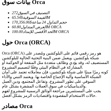
العقود الآجلة USDC
بيانات سوق Orca
العقود الآجلة باستخدام USDC كضمان
التصنيف في السوق
272
65.54M
القيمة السوقية
$
حجم التداول 24 ساعة
$
170,356.06
ORCA
60.80M
العرض المتداول
ORCA
100.00M
الحد الأقصى للإمداد
حول Orca (ORCA)
Orca (ORCA) هو رمز رقمي قائم على البلوكشين ومُصدر على
شبكة بلوكتشين. ويعمل ضمن البنية التحتية الحالية للبلوكشين
نسخ التداول
المستضيف له، وقد يؤدي وظائف متعددة مثل المنفعة أو الحوكمة أو
المشاركة في النظام البيئي وفقًا لتصميم المشروع.
انضم إلى أفضل المتداولين
كونه رمزًا مبنيًا على شبكة بلوكتشين، فإن معاملاته تعتمد على أمان
الشبكة الأساسية وآلية الإجماع الخاصة بها. ويعتمد التبني والأداء
السوقي على تطور المشروع، وتفاعل المجتمع، ودين العمل
والديناميكيات في سوق العملات المشفرة بشكل عام.
يجب على المستثمرين مراجعة الوثائق الرسمية للمشروع لفهم
حالات الاستخدام المقصودة واقتصاديات الرمز بشكل أفضل.
مصادر Orca