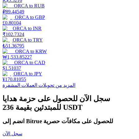
R$
5.5216
ORCA
to
RUB
₽
89.44549
ORCA
to
GBP
£
0.80104
التوقيع المساحي
ORCA
to
INR
₹
102.7324
عوائد عالية والوصول الفوري
ORCA
to
TRY
₺
51.36795
ORCA
to
KRW
₩
1,533.85227
ORCA
to
CAD
$
1.51037
ORCA
to
JPY
¥
170.81055
المزيد من تحويلات العملات المشفرة
سجل الآن للحصول على حزمة هدايا
Launchpool
للمبتدئين بقيمة 236 USDT
الرهان المرن لكسب العملات الرقمية الشهيرة
انضم إلى Bitrue للحصول على مكافآت حصرية
سجل الآن