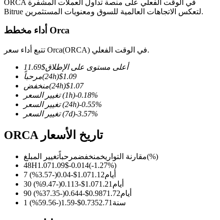
ORCA في الوقت الفعلي على منصة تداول العملات المشفرة
Bitrue لتعكس الاتجاهات العالمية للسوق ومعنويات المستثمرين.
أداء مخطط Orca
العقود الآجلة لـ COIN-M
تتبع أداء سعر Orca(ORCA) في الوقت الفعلي.
العقود الآجلة للعملات المشفرة
أعلى مستوى على الإطلاق
$
11.69
1.09
$
(24h)
مرحباً
1.07
$
(24h)
منخفض
%
-0.18
(1h)
تغيير السعر
TradFi
%
-0.55
(24h)
تغيير السعر
%
-3.57
(7d)
تغيير السعر
مشتقات الأسهم والعملات الأجنبية والمعادن الثمينة والسلع
ORCA تاريخ الأسعار
(%)
مقارنة التواريخ
منخفض
مرحباً
تغيير المبلغ
48H
1.07
1.09
$
-0.014
(
-1.27
%)
7 أيام
1.12
1.07
$
-0.04
(
-3.57
%)
30 أيام
1.21
1.07
$
-0.113
(
-9.47
%)
90 أيام
1.72
0.987
$
-0.644
(
-37.35
%)
1 سنة
2.71
0.735
$
-1.59
(
-59.56
%)