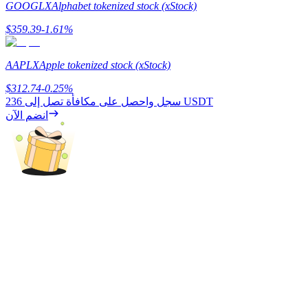
GOOGLX
Alphabet tokenized stock (xStock)
Deposit CASHCAT & Win
$
359.39
-1.61
%
Share 500000 CASHCAT prize pool
AAPLX
Apple tokenized stock (xStock)
$
312.74
-0.25
%
236 USDT
سجل واحصل على مكافأة تصل إلى
Exclusive for BitMart Users
انضم الآن
Register & Trade to Win 500,000 USDT
Precious Metals Trading Carnival
Trade Gold & Silver · 33,333 USDT Bonus
USDT New User Exclusive 10% APR
USDT Flexible Staking | Daily Rewards