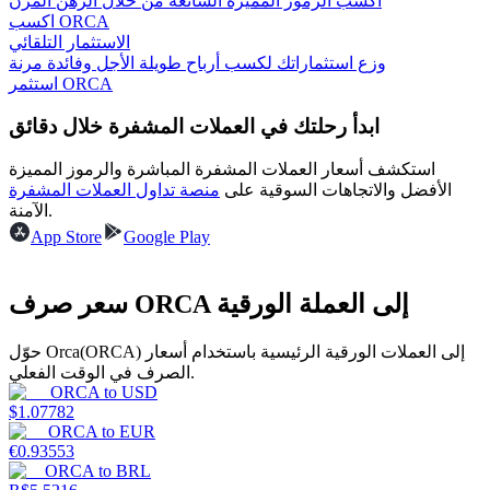
اكسب الرموز المميزة الشائعة من خلال الرهن المرن
اكسب ORCA
الاستثمار التلقائي
وزع استثماراتك لكسب أرباح طويلة الأجل وفائدة مرنة
استثمر ORCA
يكسب
ابدأ رحلتك في العملات المشفرة خلال دقائق
استكشف أسعار العملات المشفرة المباشرة والرموز المميزة
الأفضل والاتجاهات السوقية على
منصة تداول العملات المشفرة
الآمنة.
App Store
Google Play
سعر صرف ORCA إلى العملة الورقية
خنزير الطاقة
حوّل Orca(ORCA) إلى العملات الورقية الرئيسية باستخدام أسعار
احصل على مكافآت تنافسية يوميًا
الصرف في الوقت الفعلي.
ORCA
to
USD
$
1.07782
ORCA
to
EUR
€
0.93553
ORCA
to
BRL