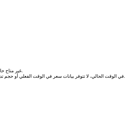
سعر (undefined) غير متاح حالياً. قد يكون ذلك بسبب عدم إدراج الرمز المميز للتداول بعد، أو النشاط المحدود للسوق، أو التعليق المؤقت لأسواق التداول.
في الوقت الحالي، لا تتوفر بيانات سعر في الوقت الفعلي أو حجم تداول مؤكد. بمجرد إنشاء أو استئناف أسواق التداول النشطة، ستقدم هذه الصفحة معلومات أسعار محدثة ومؤشرات القيمة السوقية والسيولة.