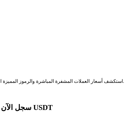
الآمنة.
استكشف أسعار العملات المشفرة المباشرة والرموز المميزة ا
سجل الآن للحصول على حزمة هدايا للمبتدئين بقيمة 236 USDT