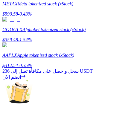
METAX
Meta tokenized stock (xStock)
$
590.58
-0.43
%
مرشد
GOOGLX
Alphabet tokenized stock (xStock)
دليل المبتدئين للعقود الآجلة
$
359.48
-1.54
%
AAPLX
Apple tokenized stock (xStock)
$
312.54
-0.35
%
236 USDT
سجل واحصل على مكافأة تصل إلى
انضم الآن
استراتيجيات التداول
تعلم كيفية البقاء مربحة