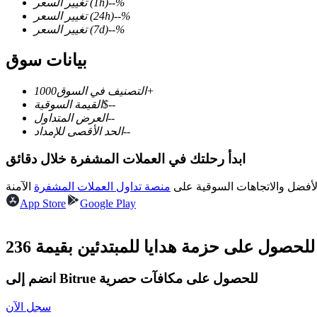
%
--
(1h)
تغيير السعر
%
--
(24h)
تغيير السعر
%
--
(7d)
تغيير السعر
بيانات سوق
العقود الآجلة لـ COIN-M
1000+
التصنيف في السوق
العقود الآجلة للعملات المشفرة
--
$
القيمة السوقية
--
العرض المتداول
--
الحد الأقصى للإمداد
TradFi
ابدأ رحلتك في العملات المشفرة خلال دقائق
مشتقات الأسهم والعملات الأجنبية والمعادن الثمينة والسلع
لأفضل والاتجاهات السوقية على
منصة تداول العملات المشفرة
App Store
Google Play
انضم إلى Bitrue للحصول على مكافآت حصرية
سجل الآن