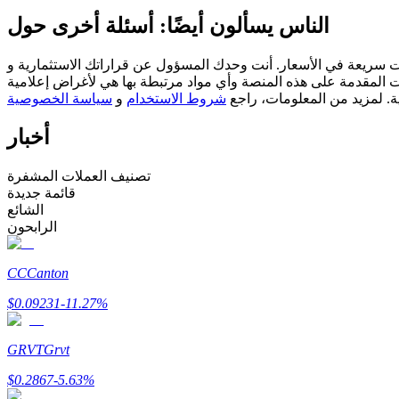
العقود الآجلة USDC
الناس يسألون أيضًا: أسئلة أخرى حول
العقود الآجلة باستخدام USDC كضمان
مسؤول عن قراراتك الاستثمارية و Bitrue ليست مسؤولة عن أي خسائر قد تتكبدها. نعتمد على مصادر خارجية
ات المقدمة على هذه المنصة وأي مواد مرتبطة بها هي لأغراض إعلامية
ية. لمزيد من المعلومات، راجع
شروط الاستخدام
و
سياسة الخصوصية
أخبار
تصنيف العملات المشفرة
قائمة جديدة
الشائع
نسخ التداول
الرابحون
انضم إلى أفضل المتداولين
CC
Canton
$
0.09231
-11.27
%
GRVT
Grvt
$
0.2867
-5.63
%