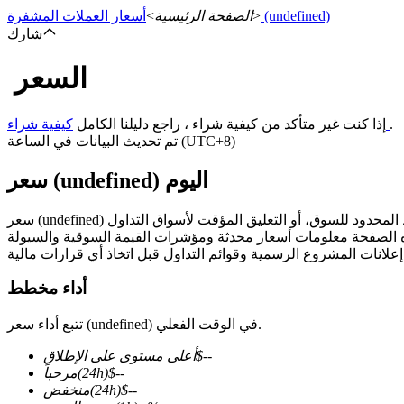
(undefined)
>
الصفحة الرئيسية
>
أسعار العملات المشفرة
شارك
السعر
العقود الآجلة
.
كيفية شراء
إذا كنت غير متأكد من كيفية شراء ، راجع دليلنا الكامل
تم تحديث البيانات في الساعة (UTC+8)
سعر (undefined) اليوم
العقود الآجلة USDT
أداء مخطط
العقود الآجلة باستخدام USDT كضمان
تتبع أداء سعر (undefined) في الوقت الفعلي.
--
$
أعلى مستوى على الإطلاق
--
$
(24h)
مرحباً
--
$
(24h)
منخفض