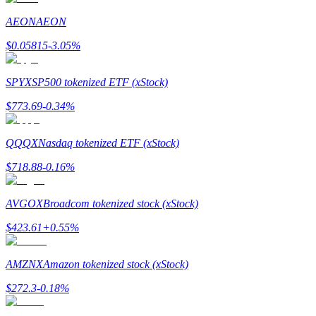
AEON
AEON
كن متداول نسخ
$
0.05815
-3.05
%
استمتع بتقاسم الأرباح وعمولات نسخ التداول
SPYX
SP500 tokenized ETF (xStock)
$
773.69
-0.34
%
QQQX
Nasdaq tokenized ETF (xStock)
$
718.88
-0.16
%
معلومة
AVGOX
Broadcom tokenized stock (xStock)
$
423.61
+
0.55
%
AMZNX
Amazon tokenized stock (xStock)
$
272.3
-0.18
%