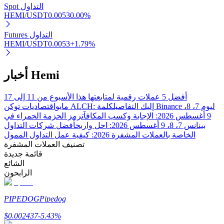
Spot التداول
HEMI/USDT
0.0053
0.00
%
Futures التداول
HEMI/USDT
0.0053
+
1.79
%
الاستثمار التلقائي
أخبار Hemi
احصل على أرباح طويلة الأجل وفوائد مرنة
أفضل 5 عملات رقمية لمتابعتها هذا الأسبوع من 11 إلى 17
اقتصاديات توكن ALCH: إليك التفاصيل
كلمة Binance ليوم 7، 8،
مايو
9 أغسطس 2026: الإجابة وكسب المكافآت
رمز الحزمة الحمراء في
بينانس 7، 8، 9 أغسطس 2026: احل واربح
أفضل شركات التداول
الخاصة بالعملات المشفرة 2026: كيفية عمل التداول الممول
تصنيف العملات المشفرة
قائمة جديدة
الشائع
الرابحون
تعلم الستاكينغ
PIPEDOG
Pipedog
تعرف على كيفية كسب الدخل السلبي
$
0.002437
-5.43
%