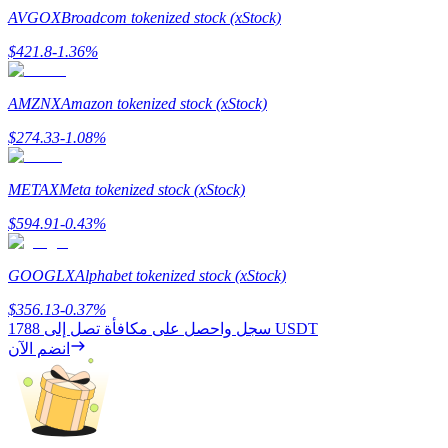
AVGOX
Broadcom tokenized stock (xStock)
$
421.8
-1.36
%
AMZNX
Amazon tokenized stock (xStock)
$
274.33
-1.08
%
الإحالة
METAX
Meta tokenized stock (xStock)
قم بدعوة صديق لتحصل على مكافآت نقدية
$
594.91
-0.43
%
BTC Welcome Rewards
GOOGLX
Alphabet tokenized stock (xStock)
$
356.13
-0.37
%
1788 USDT
سجل واحصل على مكافأة تصل إلى
انضم الآن