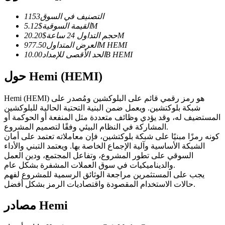
العقود الآجلة USDC
التصنيف في السوق
1153
العقود الآجلة باستخدام USDC كضمان
5.12M
القيمة السوقية
$
20.20M
حجم التداول 24 ساعة
$
HEMI
977.50M
العرض المتداول
HEMI
10.00B
الحد الأقصى للإمداد
حول Hemi (HEMI)
Hemi (HEMI) هو رمز رقمي قائم على البلوكشين ومُصدر على
شبكة بلوكتشين. ويعمل ضمن البنية التحتية الحالية للبلوكشين
المستضيف له، وقد يؤدي وظائف متعددة مثل المنفعة أو الحوكمة أو
نسخ التداول
المشاركة في النظام البيئي وفقًا لتصميم المشروع.
كونه رمزًا مبنيًا على شبكة بلوكتشين، فإن معاملاته تعتمد على أمان
انضم إلى أفضل المتداولين
الشبكة الأساسية وآلية الإجماع الخاصة بها. ويعتمد التبني والأداء
السوقي على تطور المشروع، وتفاعل المجتمع، ودين العمل
والديناميكيات في سوق العملات المشفرة بشكل عام.
يجب على المستثمرين مراجعة الوثائق الرسمية للمشروع لفهم
حالات الاستخدام المقصودة واقتصاديات الرمز بشكل أفضل.
مصادر Hemi