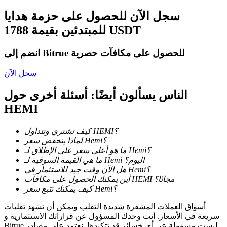
سجل الآن للحصول على حزمة هدايا
للمبتدئين بقيمة 1788 USDT
التوقيع المساحي
انضم إلى Bitrue للحصول على مكافآت حصرية
عوائد عالية والوصول الفوري
سجل الآن
الناس يسألون أيضًا: أسئلة أخرى حول
HEMI
كيف تشتري وتتداول HEMI؟
لماذا ينخفض سعر Hemi؟
ما هو أعلى سعر على الإطلاق لـ Hemi؟
ما هي القيمة السوقية لـ Hemi اليوم؟
Launchpool
هل الآن وقت جيد للاستثمار في Hemi؟
أين يمكنك الحصول على مكافآت HEMI مجانًا؟
الرهان المرن لكسب العملات الرقمية الشهيرة
كيف يمكنك تتبع سعر Hemi؟
أسواق العملات المشفرة شديدة التقلب ويمكن أن تشهد تقلبات
سريعة في الأسعار. أنت وحدك المسؤول عن قراراتك الاستثمارية و
Bitrue ليست مسؤولة عن أي خسائر قد تتكبدها. نعتمد على مصادر