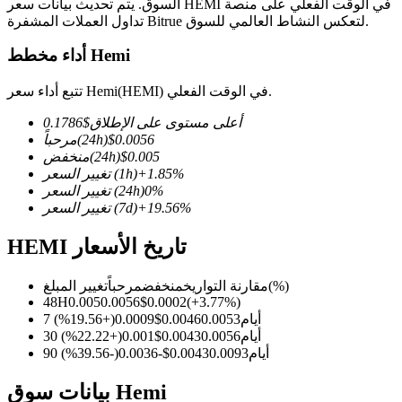
السوق. يتم تحديث بيانات سعر HEMI في الوقت الفعلي على منصة
تداول العملات المشفرة Bitrue لتعكس النشاط العالمي للسوق.
أداء مخطط Hemi
العقود الآجلة لـ COIN-M
تتبع أداء سعر Hemi(HEMI) في الوقت الفعلي.
العقود الآجلة للعملات المشفرة
أعلى مستوى على الإطلاق
$
0.1786
0.0056
$
(24h)
مرحباً
0.005
$
(24h)
منخفض
%
1.85
+
(1h)
تغيير السعر
TradFi
%
0
(24h)
تغيير السعر
%
19.56
+
(7d)
تغيير السعر
مشتقات الأسهم والعملات الأجنبية والمعادن الثمينة والسلع
HEMI تاريخ الأسعار
(%)
مقارنة التواريخ
منخفض
مرحباً
تغيير المبلغ
48H
0.005
0.0056
$
0.0002
(
+
3.77
%)
7 أيام
0.0053
0.0046
$
0.0009
(
+
19.56
%)
30 أيام
0.0056
0.0043
$
0.001
(
+
22.22
%)
90 أيام
0.0093
0.0043
$
-0.0036
(
-39.56
%)
بيانات سوق Hemi