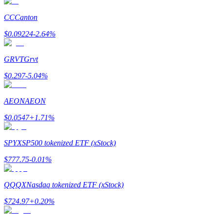
Bitrue
AI
CC
Canton
$
0.09224
-2.64
%
GRVT
Grvt
$
0.297
-5.04
%
شركاء بيترو
AEON
AEON
$
0.0547
+
1.71
%
SPYX
SP500 tokenized ETF (xStock)
$
777.75
-0.01
%
شركاء Bitrue
QQQX
Nasdaq tokenized ETF (xStock)
$
724.97
+
0.20
%
تصل العمولات إلى 65٪!