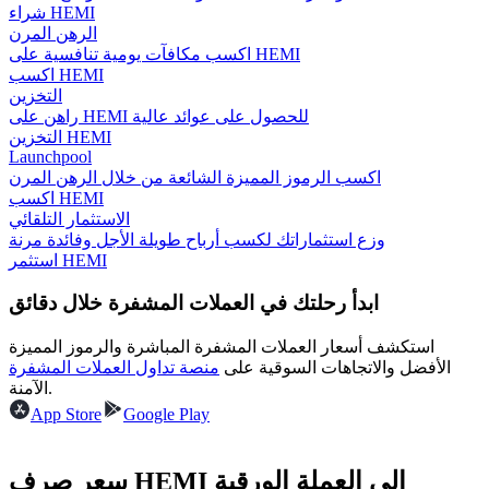
شراء HEMI
الرهن المرن
اكسب مكافآت يومية تنافسية على HEMI
اكسب HEMI
مرشد
التخزين
راهن على HEMI للحصول على عوائد عالية
دليل المبتدئين للعقود الآجلة
التخزين HEMI
Launchpool
اكسب الرموز المميزة الشائعة من خلال الرهن المرن
اكسب HEMI
الاستثمار التلقائي
وزع استثماراتك لكسب أرباح طويلة الأجل وفائدة مرنة
استثمر HEMI
ابدأ رحلتك في العملات المشفرة خلال دقائق
استكشف أسعار العملات المشفرة المباشرة والرموز المميزة
استراتيجيات التداول
الأفضل والاتجاهات السوقية على
منصة تداول العملات المشفرة
الآمنة.
تعلم كيفية البقاء مربحة
App Store
Google Play
سعر صرف HEMI إلى العملة الورقية