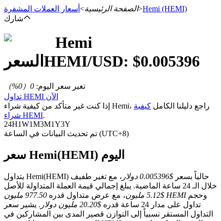
(HEMI)
Hemi
>
الصفحة الرئيسية
>
أسعار العملات المشفرة
شارك
Hemi
العقود الآجلة
0.005396
/USD: $
HEMI
السعر
تغير سعر اليوم
:
0
（
0
%）
تداول HEMI الآن
إذا كنت غير متأكد من كيفية شراء Hemi، راجع دليلنا الكامل
كيفية
.
شراء HEMI
24H
1W
1M
3M
1Y
3Y
تم تحديث البيانات في الساعة (UTC+8)
سعر Hemi(HEMI) اليوم
العقود الآجلة USDT
العقود الآجلة باستخدام USDT كضمان
يتداول Hemi(HEMI) حالياً بسعر
$0.005396 دولار
، مع تغير طفيف
خلال الـ 24 ساعة الماضية. يبلغ إجمالي قيمة العملة المتداولة للأصل
وحجم
977.50 مليون HEMI
$5.12 مليون
، مع عرض متداول قدره
تداول على مدار 24 ساعة قدره
$20.20 مليون دولار
. يشير سعر
التداول المستقر نسبياً إلى التوازن قصير المدى بين المشاركين في