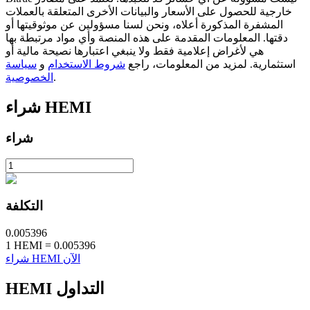
خارجية للحصول على الأسعار والبيانات الأخرى المتعلقة بالعملات
المشفرة المذكورة أعلاه، ونحن لسنا مسؤولين عن موثوقيتها أو
دقتها. المعلومات المقدمة على هذه المنصة وأي مواد مرتبطة بها
هي لأغراض إعلامية فقط ولا ينبغي اعتبارها نصيحة مالية أو
استثمارية. لمزيد من المعلومات، راجع
شروط الاستخدام
و
سياسة
.
الخصوصية
عمليات احتجاز BTR
استثمارات حصرية لحاملي BTR
HEMI
شراء
شراء
التكلفة
0.005396
القروض
1
HEMI
=
0.005396
شراء HEMI الآن
خدمة الاقتراض المدعومة بالعملات المشفرة
التداول
HEMI