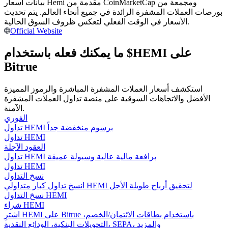
بيانات أسعار Hemi مقدمة من CoinMarketCap ومجمعة من
بورصات العملات المشفرة الرائدة في جميع أنحاء العالم. يتم تحديث
كن متداول نسخ
الأسعار في الوقت الفعلي لتعكس ظروف السوق الحالية.
Official Website
استمتع بتقاسم الأرباح وعمولات نسخ التداول
ما يمكنك فعله باستخدام $HEMI على
Bitrue
استكشف أسعار العملات المشفرة المباشرة والرموز المميزة
الأفضل والاتجاهات السوقية على منصة تداول العملات المشفرة
الآمنة.
الفوري
تداول HEMI برسوم منخفضة جداً
تداول HEMI
معلومة
العقود الآجلة
تحليل البيانات الضخمة بما في ذلك المعلومات التجارية، وما
تداول HEMI برافعة مالية عالية وسيولة عميقة
إلى ذلك.
تداول HEMI
نسخ التداول
انسخ تداول كبار متداولي HEMI لتحقيق أرباح طويلة الأجل
نسخ التداول HEMI
شراء HEMI
اشترِ HEMI على Bitrue باستخدام بطاقات الائتمان/الخصم،
التحويلات البنكية، الودائع النقدية، SEPA، والمزيد