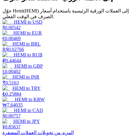
حوّل Hemi(HEMI) إلى العملات الورقية الرئيسية باستخدام أسعار
الصرف في الوقت الفعلي.
HEMI
to
USD
يكسب
$
0.00542
HEMI
to
EUR
€
0.00469
HEMI
to
BRL
R$
0.02766
HEMI
to
RUB
₽
0.44644
HEMI
to
GBP
£
0.00402
HEMI
to
INR
₹
0.5163
خنزير الطاقة
HEMI
to
TRY
₺
0.25884
احصل على مكافآت تنافسية يوميًا
HEMI
to
KRW
₩
7.64035
HEMI
to
CAD
$
0.00757
HEMI
to
JPY
¥
0.85637
المزيد من تحويلات العملات المشفرة